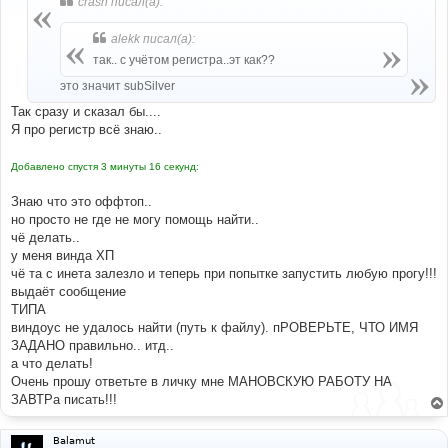
crash писал(а):
щ
е
н
alekk писал(а):
и
е
так.. с учётом регистра..эт как??
это значит subSilver
Так сразу и сказал бы....
Я про регистр всё знаю..
Добавлено спустя 3 минуты 16 секунд:
Знаю что это оффтоп..
но просто не где не могу помощь найти..
чё делать..
у меня винда ХП
чё та с инета залезло и теперь при попытке запустить любую прогу!!!
выдаёт сообщение
ТИПА
виндоус не удалось найти (путь к файлу). пРОВЕРЬТЕ, ЧТО ИМЯ
ЗАДАНО правильно.. итд..
а что делать!
Очень прошу ответьте в личку мне МАНОВСКУЮ РАБОТУ НА
ЗАВТРа писать!!!
Balamut