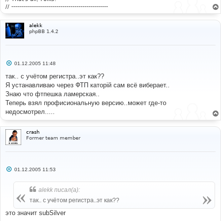
// -------------------------------------------------
alekk
phpBB 1.4.2
С
01.12.2005 11:48
о
о
так.. с учётом регистра..эт как??
б
Я устанавливаю через ФТП каторій сам всё виберает..
щ
е
Знаю что фтпешка ламерская..
н
Теперь взял профисиональную версию..может где-то
и
е
недосмотрел.....
crash
Former team member
С
01.12.2005 11:53
о
о
б
alekk писал(а):
щ
е
так.. с учётом регистра..эт как??
н
и
это значит subSilver
е