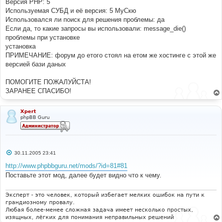
Версия PHP: 5
Используемая СУБД и её версия: 5 МуСкю
Использовался ли поиск для решения проблемы: да
Если да, то какие запросы вы использовали: message_die()
проблемы при установке
установка
ПРИМЕЧАНИЕ: форум до етого стоял на етом же хостинге с этой же
версией бази даных
ПОМОГИТЕ ПОЖАЛУЙСТА!
ЗАРАНЕЕ СПАСИБО!
Xpert
phpBB Guru
С
30.11.2005 23:41
о
о
http://www.phpbbguru.net/mods/?id=81#81
б
Поставьте этот мод, далее будет видно что к чему.
щ
е
н
и
Эксперт - это человек, который избегает мелких ошибок на пути к
е
грандиозному провалу.
Любая более-менее сложная задача имеет несколько простых,
изящных, лёгких для понимания неправильных решений