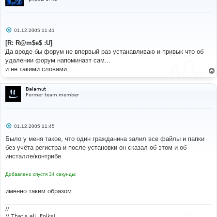
С
01.12.2005 11:41
о
о
[R: R@m$e$ :U]
б
Да вроде бы форум не впервый раз устанавливаю и привык что об
щ
е
удалении форум напоминаэт сам...
н
и не такими словами.........
и
е
Balamut
Former team member
С
01.12.2005 11:45
о
о
Было у меня такое, что один гражданина залил все файлы и папки
б
без учёта регистра и после установки он сказал об этом и об
щ
е
инсталле/контрибе.
н
и
е
Добавлено спустя 34 секунды:
именно таким образом
//
// That's all, Folks!