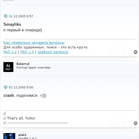
С
01.12.2005 8:57
о
о
Smayliks
б
я первый в очереди)
щ
е
н
и
Как правильно задавать вопросы
е
Для особо одаренных: поиск - это есть круто.
FAQ v.2
|
FAQ v.3
|
Шаблон запроса
Balamut
Former team member
С
01.12.2005 9:00
о
о
crash
, поделимся. =)))
б
щ
е
н
и
//
е
// That's all, Folks!
// -------------------------------------------------
alekk
phpBB 1.4.2