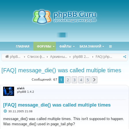
ГЛАВНАЯ
ФОРУМЫ
ФАЙЛЫ
БАЗА ЗНАНИЙ
phpBB Guru
Список форумов
Архивные форумы
phpBB 2.0.x (архив)
FAQ (phpBB 2.0.x)
[FAQ] message_die() was called multiple times
1
2
3
4
5
След.
Сообщений: 67
alekk
phpBB 1.4.2
[FAQ] message_die() was called multiple times
С
30.11.2005 21:08
о
о
message_die() was called multiple times. This isn't supposed to happen.
б
Was message_die() used in page_tail.php?
щ
е