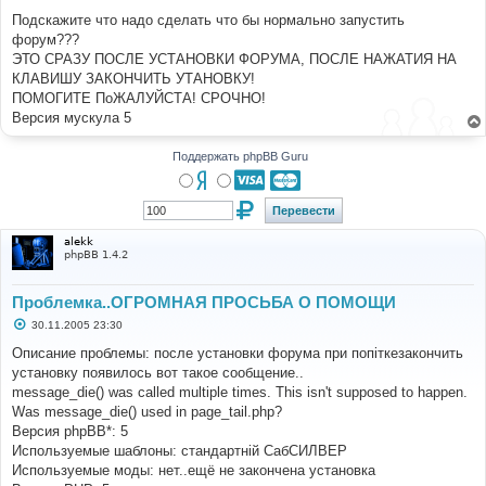
н
Подскажите что надо сделать что бы нормально запустить
и
е
форум???
ЭТО СРАЗУ ПОСЛЕ УСТАНОВКИ ФОРУМА, ПОСЛЕ НАЖАТИЯ НА
КЛАВИШУ ЗАКОНЧИТЬ УТАНОВКУ!
ПОМОГИТЕ ПоЖАЛУЙСТА! СРОЧНО!
Версия мускула 5
Поддержать phpBB Guru
alekk
phpBB 1.4.2
Проблемка..ОГРОМНАЯ ПРОСЬБА О ПОМОЩИ
С
30.11.2005 23:30
о
о
Описание проблемы: после установки форума при попіткезакончить
б
установку появилось вот такое сообщение..
щ
е
message_die() was called multiple times. This isn't supposed to happen.
н
Was message_die() used in page_tail.php?
и
е
Версия phpBB*: 5
Используемые шаблоны: стандартній СабСИЛВЕР
Используемые моды: нет..ещё не закончена установка