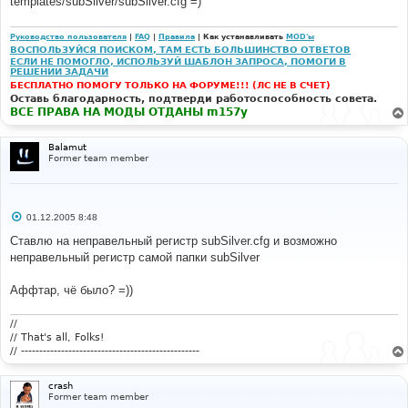
templates/subSilver/subSilver.cfg =)
Руководство пользователя
|
FAQ
|
Правила
| Как устанавливать
MOD'ы
ВОСПОЛЬЗУЙСЯ ПОИСКОМ, ТАМ ЕСТЬ БОЛЬШИНСТВО ОТВЕТОВ
ЕСЛИ НЕ ПОМОГЛО, ИСПОЛЬЗУЙ ШАБЛОН ЗАПРОСА, ПОМОГИ В
РЕШЕНИИ ЗАДАЧИ
БЕСПЛАТНО ПОМОГУ ТОЛЬКО НА ФОРУМЕ!!! (ЛС НЕ В СЧЕТ)
Оставь благодарность, подтверди работоспособность совета.
ВСЕ ПРАВА НА МОДЫ ОТДАНЫ m157y
Balamut
Former team member
С
01.12.2005 8:48
о
о
Ставлю на неправельный регистр subSilver.cfg и возможно
б
неправельный регистр самой папки subSilver
щ
е
н
Аффтар, чё было? =))
и
е
//
// That's all, Folks!
// -------------------------------------------------
crash
Former team member