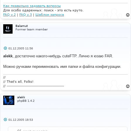
Как правильно задавать вопросы
Для особо одаренных: поиск - это есть круто.
FAQ v.2
|
FAQ v.3
|
Шаблон запроса
Balamut
Former team member
С
01.12.2005 11:56
о
о
alekk
, достаточно какого-нибудь cuteFTP. Лично я юзаю FAR.
б
щ
е
Можно ручками переименовать имя папки и файла конфигурации.
н
и
е
//
// That's all, Folks!
// -------------------------------------------------
alekk
phpBB 1.4.2
С
01.12.2005 18:53
о
о
б