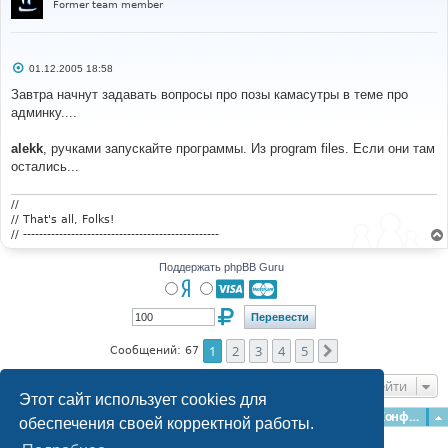
Former team member
С
01.12.2005 18:58
о
о
Завтра начнут задавать вопросы про позы камасутры в теме про
б
админку....
щ
е
н
alekk
, ручками запускайте программы. Из program files. Если они там
и
е
остались...
//
// That's all, Folks!
// -------------------------------------------------
Поддержать phpBB Guru
1
2
3
4
5
След.
Сообщений: 67
Перейти
Этот сайт использует cookies для
Главная
Форумы
Наша команда
О команде
Конфиденциальность
обеспечения своей корректной работы.