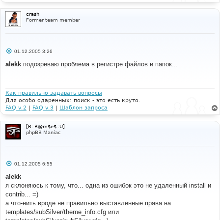
crash
Former team member
С
01.12.2005 3:26
о
о
alekk
подозреваю проблема в регистре файлов и папок...
б
щ
е
н
и
Как правильно задавать вопросы
е
Для особо одаренных: поиск - это есть круто.
FAQ v.2
|
FAQ v.3
|
Шаблон запроса
[R: R@m$e$ :U]
phpBB Maniac
С
01.12.2005 6:55
о
о
alekk
б
я склоняюсь к тому, что... одна из ошибок это не удаленный install и
щ
е
contrib... =)
н
а что-нить вроде не правильно выставленные права на
и
е
templates/subSilver/theme_info.cfg или