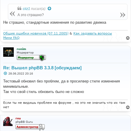
о
б
ciiz1
писал(а):
щ
е
А это страшно?
н
и
Не страшно, стандартные изменения по развитию движка
е
Общие ошибки новичков (07.11.2005)
&
Как задавать вопросы
Мини FAQ
ronim
Модератор
Re: Вышел phpBB 3.3.8 [обсуждаем]
С
28.06.2022 20:16
о
о
Тестовый обновил без проблем, да в просилвер стиле изменения
б
минимальные.
щ
е
Так что свой стиль обновить было не сложно
н
и
е
Если ты не видишь проблем на форуме , но это не значить что их там
нет
rxu
phpBB Guru