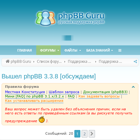
ГЛАВНАЯ
ФОРУМЫ
ФАЙЛЫ
БАЗА ЗНАНИЙ
phpBB Guru
Список форумов
Поддержка phpBB
Поддержка phpBB 3.3.x
Вышел phpBB 3.3.8 [обсуждаем]
Правила форума
Местная Конституция
|
Шаблон запроса
|
Документация (phpBB3)
|
Мини [FAQ] по phpBB 3.1.x/3.2.x
|
FAQ
|
Как задавать вопросы
|
Как устанавливать расширения
Ваш вопрос может быть удален без объяснения причин, если на
него есть ответы по приведённым ссылкам (а вы рискуете получить
предупреждение
).
1
2
След.
Сообщений: 20