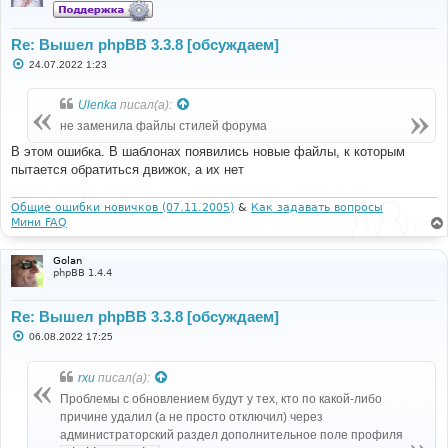
Re: Вышел phpBB 3.3.8 [обсуждаем]
С
24.07.2022 1:23
о
о
б
Ulenka
писал(а):
щ
е
не заменила файлы стилей форума
н
и
В этом ошибка. В шаблонах появились новые файлы, к которым
е
пытается обратиться движок, а их нет
Общие ошибки новичков (07.11.2005)
&
Как задавать вопросы
Мини FAQ
Golan
phpBB 1.4.4
Re: Вышел phpBB 3.3.8 [обсуждаем]
С
06.08.2022 17:25
о
о
б
rxu
писал(а):
щ
е
Проблемы с обновлением будут у тех, кто по какой-либо
н
причине удалил (а не просто отключил) через
и
е
администраторский раздел дополнительное поле профиля