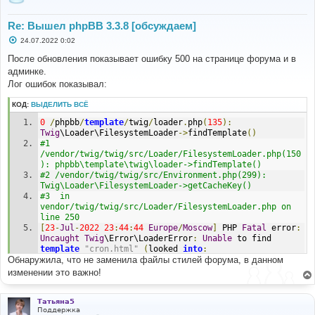
Re: Вышел phpBB 3.3.8 [обсуждаем]
С
24.07.2022 0:02
о
о
После обновления показывает ошибку 500 на странице форума и в
б
админке.
щ
е
Лог ошибок показывал:
н
и
КОД:
ВЫДЕЛИТЬ ВСЁ
е
0
/
phpbb
/
template
/
twig
/
loader
.
php
(
135
):
Twig
\Loader\FilesystemLoader
->
findTemplate
()
#1 
/vendor/twig/twig/src/Loader/FilesystemLoader.php(150
): phpbb\template\twig\loader->findTemplate()
#2 /vendor/twig/twig/src/Environment.php(299): 
Twig\Loader\FilesystemLoader->getCacheKey()
#3  in 
vendor/twig/twig/src/Loader/FilesystemLoader.php on 
line 250
[
23
-
Jul
-
2022
23
:
44
:
44
Europe
/
Moscow
]
 PHP 
Fatal
 error
:
Uncaught
Twig
\Error\LoaderError
:
Unable
 to find 
template
"cron.html"
(
looked 
into
:
Обнаружила, что не заменила файлы стилей форума, в данном
/styles/
Milk_v2
/
template
,
/styles/
Milk_v2
/
theme
,
/styles/
prosilver
/
template
,
/styles/
prosilver
/
theme
,
изменении это важно!
/styles/
all
/
template
).
in
/
vendor
/
twig
/
twig
/
src
/
Loader
/
FilesystemLoader
.
php
:
250
Татьяна5
Поддержка