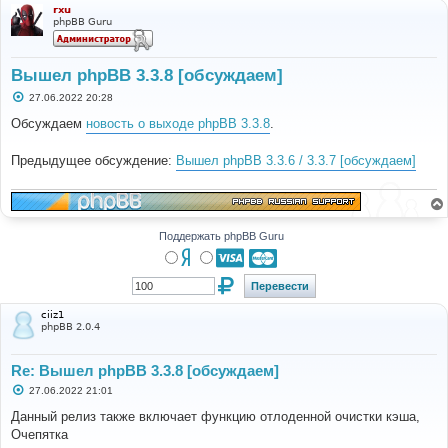
rxu
phpBB Guru
Вышел phpBB 3.3.8 [обсуждаем]
С
27.06.2022 20:28
о
о
Обсуждаем
новость о выходе phpBB 3.3.8
.
б
щ
е
Предыдущее обсуждение:
Вышел phpBB 3.3.6 / 3.3.7 [обсуждаем]
н
и
е
Поддержать phpBB Guru
ciiz1
phpBB 2.0.4
Re: Вышел phpBB 3.3.8 [обсуждаем]
С
27.06.2022 21:01
о
о
Данный релиз также включает функцию отлоденной очистки кэша,
б
Очепятка
щ