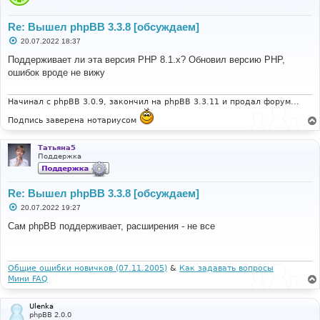
>dispatch('core.index_modi...', 
Object(phpbb\event\data)) #9 
forum/phpbb/event/dispatcher.php(46): 
Re: Вышел phpBB 3.3.8 [обсуждаем]
phpbb\event\dispatcher-
С
20.07.2022 18:37
>dispatch('core.index_modi...', 
о
Object(phpbb\event\data)) #10 forum/index.php(244): 
о
Поддерживает ли эта версия PHP 8.1.x? Обновил версию PHP,
phpbb\event\dispatcher-
б
ошибок вроде не вижу
щ
>trigger_event('core.index_modi...', Array) #11 
е
{main} thrown at file 
н
forum/phpbb/db/driver/mysqli.php line 288
и
Начинал с phpBB 3.0.9, закончил на phpBB 3.3.11 и продал форум...
е
Подпись заверена нотариусом
Татьяна5
Поддержка
Re: Вышел phpBB 3.3.8 [обсуждаем]
С
20.07.2022 19:27
о
о
Сам phpBB поддерживает, расширения - не все
б
щ
е
н
и
Общие ошибки новичков (07.11.2005)
&
Как задавать вопросы
е
Мини FAQ
Ulenka
phpBB 2.0.0