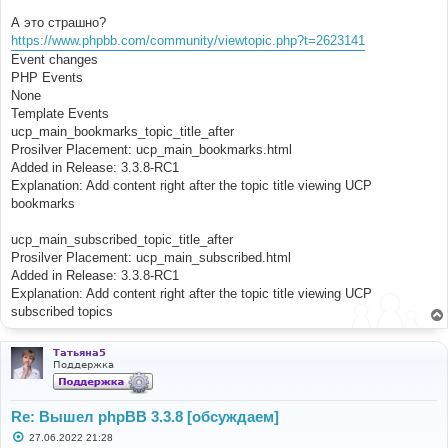
е
н
А это страшно?
и
е
https://www.phpbb.com/community/viewtopic.php?t=2623141
Event changes
PHP Events
None
Template Events
ucp_main_bookmarks_topic_title_after
Prosilver Placement: ucp_main_bookmarks.html
Added in Release: 3.3.8-RC1
Explanation: Add content right after the topic title viewing UCP
bookmarks
ucp_main_subscribed_topic_title_after
Prosilver Placement: ucp_main_subscribed.html
Added in Release: 3.3.8-RC1
Explanation: Add content right after the topic title viewing UCP
subscribed topics
Татьяна5
Поддержка
Re: Вышел phpBB 3.3.8 [обсуждаем]
С
27.06.2022 21:28
о