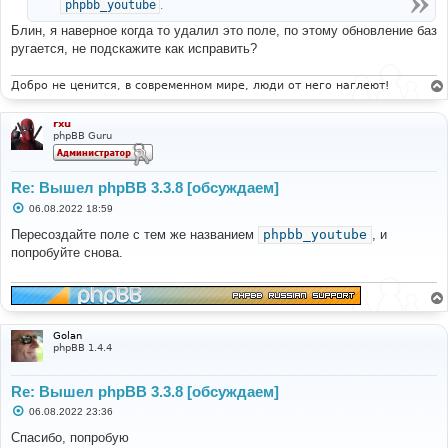
phpbb_youtube
.
Блин, я наверное когда то удалил это поле, по этому обновление баз
ругается, не подскажите как исправить?
Добро не ценится, в современном мире, люди от него наглеют!
rxu
phpBB Guru
Re: Вышел phpBB 3.3.8 [обсуждаем]
С
06.08.2022 18:59
о
о
Пересоздайте поле с тем же названием
phpbb_youtube
, и
б
попробуйте снова.
щ
е
н
и
е
Golan
phpBB 1.4.4
Re: Вышел phpBB 3.3.8 [обсуждаем]
С
06.08.2022 23:36
о
о
Спасибо, попробую
б