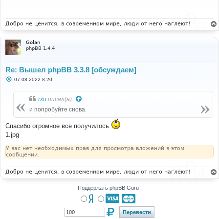
щ
е
н
и
Добро не ценится, в современном мире, люди от него наглеют!
е
Golan
phpBB 1.4.4
Re: Вышел phpBB 3.3.8 [обсуждаем]
С
07.08.2022 8:20
о
о
б
rxu
писал(а):
щ
е
и попробуйте снова.
н
и
Спасибо огромное все получилось
е
1.jpg
У вас нет необходимых прав для просмотра вложений в этом
сообщении.
Добро не ценится, в современном мире, люди от него наглеют!
Поддержать phpBB Guru