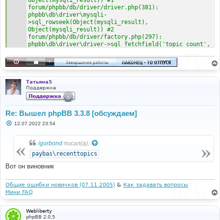
forum/phpbb/db/driver/driver.php(381): 
phpbb\db\driver\mysqli-
>sql_rowseek(Object(mysqli_result), 
Object(mysqli_result)) #2 
forum/phpbb/db/driver/factory.php(297): 
phpbb\db\driver\driver->sql_fetchfield('topic_count', 
Object(mysqli_result), Object(mysqli_result)) #3 
forum/ext/paybas/recenttopics/core/recenttopics.php(7
48): phpbb\db\driver\factory-
>sql_fetchfield('topic_count', Object(mysqli_result)) 
#4 
Татьяна5
forum/ext/paybas/recenttopics/core/recenttopics.php(2
Поддержка
88): paybas\recenttopics\core\recenttopics-
>gettopiclist(0, 12, 120, 'topic_last_post...') #5 
forum/ext/paybas/recenttopics/event/listener.php(92): 
Re: Вышел phpBB 3.3.8 [обсуждаем]
paybas\recenttopics\core\recenttopics-
С
12.07.2022 23:54
>display_recent_topics() #6 
о
forum/vendor/symfony/event-
о
dispatcher/EventDispatcher.php(214): 
б
igorbond
писал(а):
щ
paybas\recenttopics\event\listener-
е
paybas\recenttopics
>display_rt(Object(phpbb\event\data), 
н
'core.index_modi...', Object(phpbb\event\dispatcher)) 
и
Вот он виновник
#7 forum/vendor/symfony/event-
е
dispatcher/EventDispatcher.php(44): 
Symfony\Component\EventDispatcher\EventDispatcher-
Общие ошибки новичков (07.11.2005)
&
Как задавать вопросы
>doDispatch(Array, 'core.index_modi...', 
Мини FAQ
Object(phpbb\event\data)) #8 
forum/phpbb/event/dispatcher.php(62): 
Webliberty
Symfony\Component\EventDispatcher\EventDispatcher-
phpBB 2.0.5