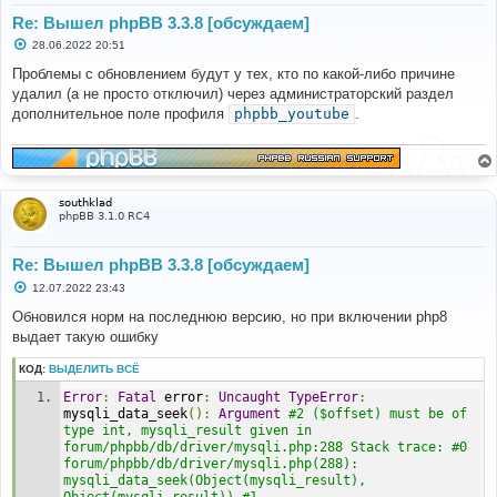
Re: Вышел phpBB 3.3.8 [обсуждаем]
С
28.06.2022 20:51
о
о
Проблемы с обновлением будут у тех, кто по какой-либо причине
б
удалил (а не просто отключил) через администраторский раздел
щ
е
дополнительное поле профиля
phpbb_youtube
.
н
и
е
southklad
phpBB 3.1.0 RC4
Re: Вышел phpBB 3.3.8 [обсуждаем]
С
12.07.2022 23:43
о
о
Обновился норм на последнюю версию, но при включении php8
б
выдает такую ошибку
щ
е
н
КОД:
ВЫДЕЛИТЬ ВСЁ
и
е
Error
:
Fatal
 error
:
Uncaught
TypeError
:
mysqli_data_seek
():
Argument
#2 ($offset) must be of 
type int, mysqli_result given in 
forum/phpbb/db/driver/mysqli.php:288 Stack trace: #0 
forum/phpbb/db/driver/mysqli.php(288): 
mysqli_data_seek(Object(mysqli_result), 
Object(mysqli_result)) #1 