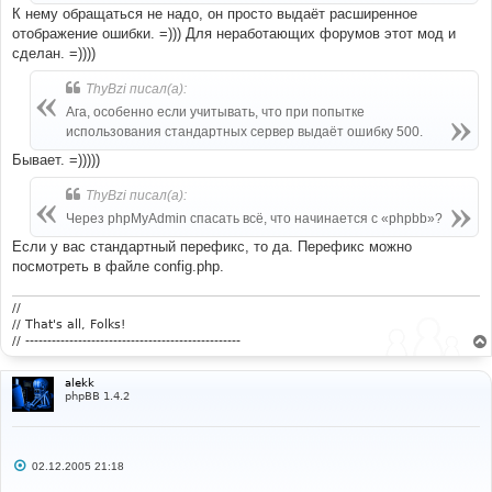
и
К нему обращаться не надо, он просто выдаёт расширенное
е
отображение ошибки. =))) Для неработающих форумов этот мод и
сделан. =))))
ThyBzi писал(а):
Ага, особенно если учитывать, что при попытке
использования стандартных сервер выдаёт ошибку 500.
Бывает. =)))))
ThyBzi писал(а):
Через phpMyAdmin спасать всё, что начинается с «phpbb»?
Если у вас стандартный перефикс, то да. Перефикс можно
посмотреть в файле config.php.
//
// That's all, Folks!
// -------------------------------------------------
alekk
phpBB 1.4.2
С
02.12.2005 21:18
о
о