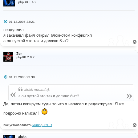
phpBB 1.4.2
С
01.12.2005 23:21
о
о
невдуплил..
б
я закачавл файл открыл блокнотом конфиг.пхп
щ
е
а он пустой это так и должно быт?
н
и
е
Zen
phpBB 2.0.2
С
01.12.2005 23:38
о
о
б
alekk писал(а):
щ
е
а он пустой это так и должно быт?
н
и
Да, потом копируем туды то что я написал и редактируем! Я же
е
подробно написал!
Как устанавливать
MODs
/
STYLEs
alekk