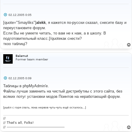
С
02.12.2005 0:05
о
о
[quote="Smayliks"]
alekk
, я кажется по-русски сказал, снесите базу и
б
переустановите форум.
щ
е
Если Вы не умеете читать, то вам не к нам, а в школу. В
н
подготовительный класс.[/quoteкак снести?
и
е
ткоо таблиці?
Balamut
Former team member
С
02.12.2005 0:09
о
о
Таблицы в phpMyAdmin'е.
б
Файлы лучше заменить на чистый дистрибутиы с этого сайта, без
щ
е
всяких потуг установки модов Поинтов на неработающий форум.
н
и
е
[ушёл с горя спать, пока нервов чуть-чуть ещё осталось...]
//
// That's all, Folks!
// -------------------------------------------------