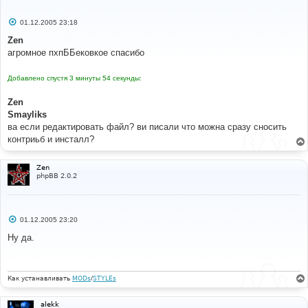
С
01.12.2005 23:18
о
о
Zen
б
агромное пхпББековкое спасибо
щ
е
н
Добавлено спустя 3 минуты 54 секунды:
и
е
Zen
Smayliks
ва если редактировать файл? ви писали что можна сразу сносить
контриьб и инсталл?
Zen
phpBB 2.0.2
С
01.12.2005 23:20
о
о
Ну да.
б
щ
е
н
и
Как устанавливать
MODs
/
STYLEs
е
alekk