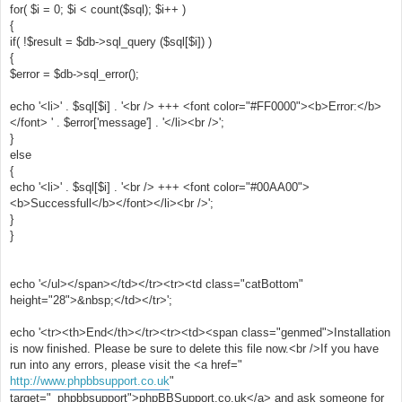
for( $i = 0; $i < count($sql); $i++ )
{
if( !$result = $db->sql_query ($sql[$i]) )
{
$error = $db->sql_error();
echo '<li>' . $sql[$i] . '<br /> +++ <font color="#FF0000"><b>Error:</b>
</font> ' . $error['message'] . '</li><br />';
}
else
{
echo '<li>' . $sql[$i] . '<br /> +++ <font color="#00AA00">
<b>Successfull</b></font></li><br />';
}
}
echo '</ul></span></td></tr><tr><td class="catBottom"
height="28">&nbsp;</td></tr>';
echo '<tr><th>End</th></tr><tr><td><span class="genmed">Installation
is now finished. Please be sure to delete this file now.<br />If you have
run into any errors, please visit the <a href="
http://www.phpbbsupport.co.uk
"
target="_phpbbsupport">phpBBSupport.co.uk</a> and ask someone for