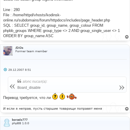
Line : 280
File : /home/httpd/vhosts/kodinsk-
online.ru/subdomains/forum/httpdocs/includes/page_header.php
SQL : SELECT group_id, group_name, group_colour FROM
phpbb_groups WHERE group_type <> 2 AND group_single_user <> 1
ORDER BY group_name ASC
/DiOs
Former team member
С
29.12.2007 8:51
о
о
б
alonc писал(а):
щ
е
Board_disable
н
и
е
Перевод требуется, что ли
И если я неправ, пусть старшие товарищи поправят меня
borzelo777
phpBB 1.0.0