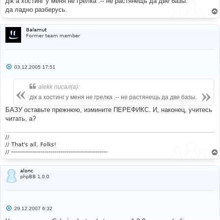
дік а хостинг у меня не грелка .-- не растянещь да две базы.
щ
е
да ладно разберусь.
н
и
е
Balamut
Former team member
С
03.12.2005 17:51
о
о
б
alekk писал(а):
щ
е
дік а хостинг у меня не грелка .-- не растянещь да две базы.
н
и
БАЗУ оставьте прежнюю, измините ПЕРЕФИКС. И, наконец, учитесь
е
читать, а?
//
// That's all, Folks!
// -------------------------------------------------
alonc
phpBB 1.0.0
С
29.12.2007 6:32
о
о