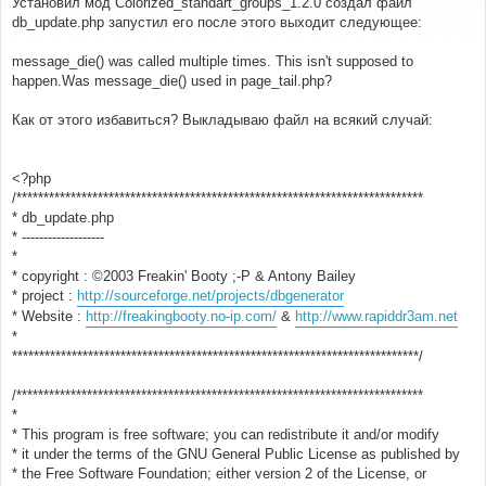
Установил мод Colorized_standart_groups_1.2.0 создал файл
б
db_update.php запустил его после этого выходит следующее:
щ
е
н
message_die() was called multiple times. This isn't supposed to
и
е
happen.Was message_die() used in page_tail.php?
Как от этого избавиться? Выкладываю файл на всякий случай:
<?php
/***************************************************************************
* db_update.php
* -------------------
*
* copyright : ©2003 Freakin' Booty ;-P & Antony Bailey
* project :
http://sourceforge.net/projects/dbgenerator
* Website :
http://freakingbooty.no-ip.com/
&
http://www.rapiddr3am.net
*
***************************************************************************/
/***************************************************************************
*
* This program is free software; you can redistribute it and/or modify
* it under the terms of the GNU General Public License as published by
* the Free Software Foundation; either version 2 of the License, or