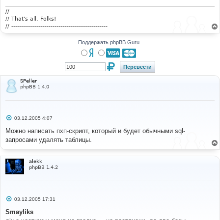
н
и
//
е
// That's all, Folks!
// -------------------------------------------------
Поддержать phpBB Guru
SPeller
phpBB 1.4.0
С
03.12.2005 4:07
о
о
Можно написать пхп-скрипт, который и будет обычными sql-
б
запросами удалять таблицы.
щ
е
н
и
alekk
е
phpBB 1.4.2
С
03.12.2005 17:31
о
о
Smayliks
б