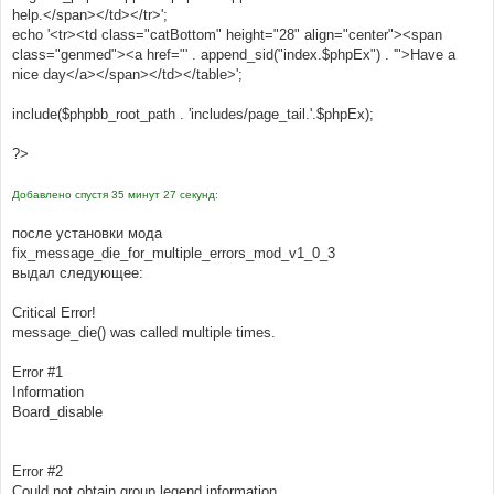
help.</span></td></tr>';
echo '<tr><td class="catBottom" height="28" align="center"><span
class="genmed"><a href="' . append_sid("index.$phpEx") . '">Have a
nice day</a></span></td></table>';
include($phpbb_root_path . 'includes/page_tail.'.$phpEx);
?>
Добавлено спустя 35 минут 27 секунд:
после установки мода
fix_message_die_for_multiple_errors_mod_v1_0_3
выдал следующее:
Critical Error!
message_die() was called multiple times.
Error #1
Information
Board_disable
Error #2
Could not obtain group legend information