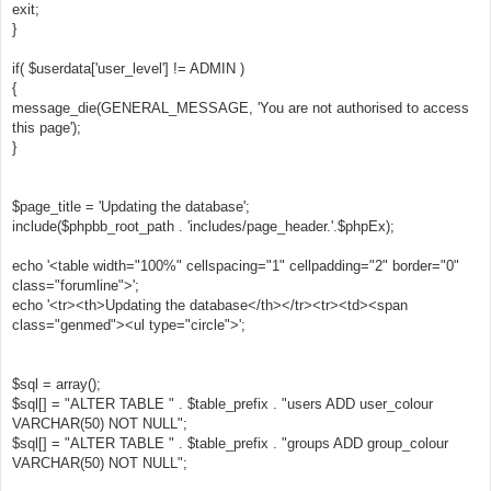
exit;
}
if( $userdata['user_level'] != ADMIN )
{
message_die(GENERAL_MESSAGE, 'You are not authorised to access
this page');
}
$page_title = 'Updating the database';
include($phpbb_root_path . 'includes/page_header.'.$phpEx);
echo '<table width="100%" cellspacing="1" cellpadding="2" border="0"
class="forumline">';
echo '<tr><th>Updating the database</th></tr><tr><td><span
class="genmed"><ul type="circle">';
$sql = array();
$sql[] = "ALTER TABLE " . $table_prefix . "users ADD user_colour
VARCHAR(50) NOT NULL";
$sql[] = "ALTER TABLE " . $table_prefix . "groups ADD group_colour
VARCHAR(50) NOT NULL";