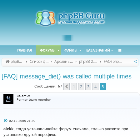
ГЛАВНАЯ
ФОРУМЫ
ФАЙЛЫ
БАЗА ЗНАНИЙ
phpBB Guru
Список форумов
Архивные форумы
phpBB 2.0.x (архив)
FAQ (phpBB 2.0.x)
[FAQ] message_die() was called multiple times
1
2
3
4
5
Пред.
Сообщений: 67
Balamut
Former team member
С
02.12.2005 21:39
о
о
alekk
, тогда устанавливайте форум сначала, только укажите при
б
установке другой перефикс.
щ
е