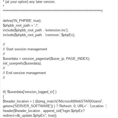
* (at your option) any later version.
*
***************************************************************************/
define('IN_PHPBB', true);
$phpbb_root_path = './';
include($phpbb_root_path . 'extension.inc');
include($phpbb_root_path . 'common.'.$phpEx);
//
// Start session management
//
$userdata = session_pagestart($user_ip, PAGE_INDEX);
init_userprefs($userdata);
//
// End session management
//
if( !$userdata['session_logged_in'] )
{
$header_location = ( @preg_match('/Microsoft|WebSTAR|Xitami/',
getenv('SERVER_SOFTWARE')) ) ? 'Refresh: 0; URL=' : 'Location: ';
header($header_location . append_sid("login.$phpEx?
redirect=db_update.$phpEx", true));