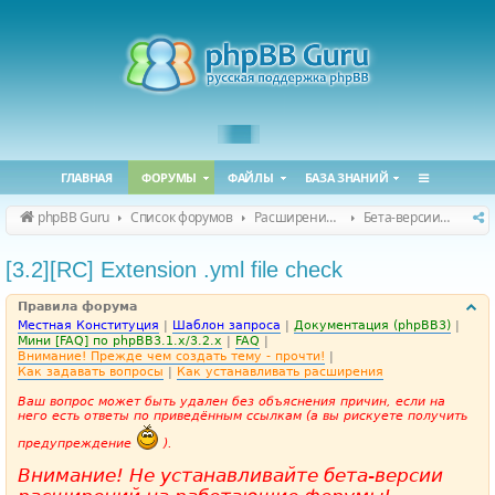
ГЛАВНАЯ
ФОРУМЫ
ФАЙЛЫ
БАЗА ЗНАНИЙ
phpBB Guru
Список форумов
Расширения phpBB
Бета-версии расширений для phpBB
[3.2][RC] Extension .yml file check
Правила форума
Местная Конституция
|
Шаблон запроса
|
Документация (phpBB3)
|
Мини [FAQ] по phpBB3.1.x/3.2.x
|
FAQ
|
Внимание! Прежде чем создать тему - прочти!
|
Как задавать вопросы
|
Как устанавливать расширения
Ваш вопрос может быть удален без объяснения причин, если на
него есть ответы по приведённым ссылкам (а вы рискуете получить
предупреждение
).
Внимание! Не устанавливайте бета-версии