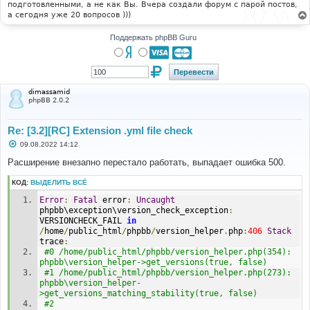
подготовленными, а не как Вы. Вчера создали форум с парой постов,
а сегодня уже 20 вопросов )))
Поддержать phpBB Guru
dimassamid
phpBB 2.0.2
Re: [3.2][RC] Extension .yml file check
С
09.08.2022 14:12
о
о
Расширение внезапно перестало работать, выпадает ошибка 500.
б
щ
КОД:
ВЫДЕЛИТЬ ВСЁ
е
н
Error
:
Fatal
 error
:
Uncaught
и
е
phpbb\exception\version_check_exception
:
VERSIONCHECK_FAIL 
in
/
home
/
public_html
/
phpbb
/
version_helper
.
php
:
406
Stack
trace
:
#0 /home/public_html/phpbb/version_helper.php(354): 
phpbb\version_helper->get_versions(true, false)
#1 /home/public_html/phpbb/version_helper.php(273): 
phpbb\version_helper-
>get_versions_matching_stability(true, false)
#2 