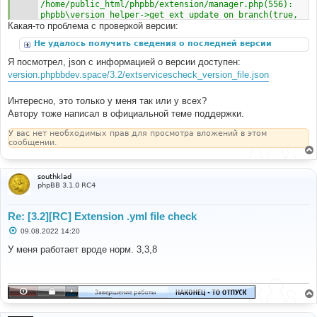
/home/public_html/phpbb/extension/manager.php(556): 
phpbb\version_helper->get_ext_update_on_branch(true, 
Какая-то проблема с проверкой версии:
false)
#3 
Не удалось получить сведения о последней версии
/home/public_html/ext/david63/extservicescheck/core/f
unctions.php(89): phpbb\extension\manager-
Я посмотрел, json с информацией о версии доступен:
>version_check(Object(phpbb\extension\metadata_manage
version.phpbbdev.space/3.2/extservicescheck_version_file.json
r), true)
#4 
/home/public_html/ext/david63/extservicescheck/contro
Интересно, это только у меня так или у всех?
ller/admin_controller.php(254): 
Автору тоже написал в официальной теме поддержки.
david63\extservicescheck\core\functions-
>version_check()
У вас нет необходимых прав для просмотра вложений в этом
#5 
сообщении.
/home/public_html/ext/david63/extservicescheck/acp/ac
p_extservicescheck_module.php(29): 
david63\extservicescheck\controller\admin_controller-
southklad
>display_output()
phpBB 3.1.0 RC4
#6 
/home/public_html/includes/functions_module.php(676): 
Re: [3.2][RC] Extension .yml file check
david63\extservicescheck\acp\acp_extservicescheck_mod
ule->main('\\david63\\extser...', 'main')
С
09.08.2022 14:20
#7 /home/public_html/adm/index.php(81): p_master-
о
о
>load_active() #8 {main} thrown at file 
У меня работает вроде норм. 3,3,8
б
/home/public_html/phpbb/version_helper.php line 406
щ
е
н
и
е