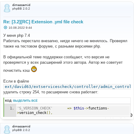
dimassamid
phpBB 2.0.2
Re: [3.2][RC] Extension .yml file check
С
10.08.2022 9:44
о
о
У меня php 7.4
б
Работать перестало внезапно, нигде ничего не менялось. Проверял
щ
е
также на тестовом форуме, с разными версиями php.
н
и
е
В официальной теме поддержки сообщают, что версия не
проверяется у всех расширений этого автора. Автор же советует
почистить кэш
Если в файле
ext/david63/extservicescheck/controller/admin_controll
удалить строку 254, то расширение снова работает:
КОД:
ВЫДЕЛИТЬ ВСЁ
'S_VERSION_CHECK'
=>
$this
->
functions
-
>
version_check
(),
dimassamid
phpBB 2.0.2