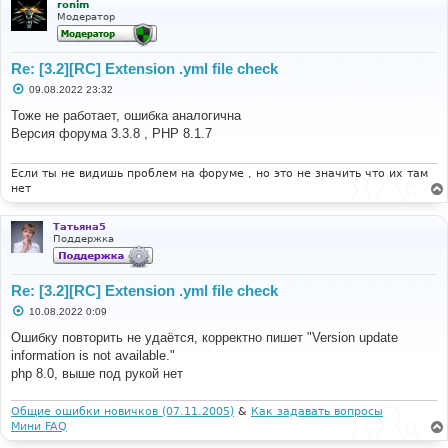
ronim
Модератор
Re: [3.2][RC] Extension .yml file check
С
09.08.2022 23:32
о
о
Тоже не работает, ошибка аналогична
б
Версия форума 3.3.8 , РНР 8.1.7
щ
е
н
и
Если ты не видишь проблем на форуме , но это не значить что их там
е
нет
Татьяна5
Поддержка
Re: [3.2][RC] Extension .yml file check
С
10.08.2022 0:09
о
о
Ошибку повторить не удаётся, корректно пишет "Version update
б
information is not available."
щ
е
php 8.0, выше под рукой нет
н
и
е
Общие ошибки новичков (07.11.2005)
&
Как задавать вопросы
Мини FAQ