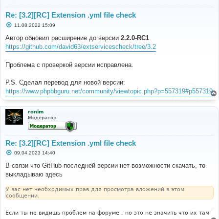
Re: [3.2][RC] Extension .yml file check
С
11.08.2022 15:09
о
о
Автор обновил расширение до версии
2.2.0-RC1
б
https://github.com/david63/extservicescheck/tree/3.2
щ
е
н
Проблема с проверкой версии исправлена.
и
е
P.S. Сделал перевод для новой версии:
https://www.phpbbguru.net/community/viewtopic.php?p=557319#p557319
ronim
Модератор
Re: [3.2][RC] Extension .yml file check
С
09.04.2023 14:40
о
о
В связи что GitHub последней версии нет возможности скачать, то
б
выкладываю здесь
щ
е
н
У вас нет необходимых прав для просмотра вложений в этом
и
сообщении.
е
Если ты не видишь проблем на форуме , но это не значить что их там