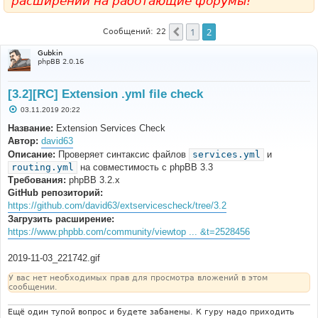
расширений на работающие форумы!
1
2
Пред.
Сообщений: 22
Gubkin
phpBB 2.0.16
[3.2][RC] Extension .yml file check
С
03.11.2019 20:22
о
о
Название:
Extension Services Check
б
Автор:
david63
щ
е
Описание:
Проверяет синтаксис файлов
services.yml
и
н
routing.yml
на совместимость с phpBB 3.3
и
е
Требования:
phpBB 3.2.x
GitHub репозиторий:
https://github.com/david63/extservicescheck/tree/3.2
Загрузить расширение:
https://www.phpbb.com/community/viewtop ... &t=2528456
2019-11-03_221742.gif
У вас нет необходимых прав для просмотра вложений в этом
сообщении.
Ещё один тупой вопрос и будете забанены. К гуру надо приходить