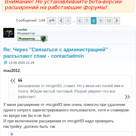
Внимание! Не устанавливайте бета-версии
расширений на работающие форумы!
Страница
8
из
10
1
6
7
8
9
10
Пред.
След.
Сообщений: 149
…
ronim
Модератор
Re: Через "Связаться с администрацией"
рассылают спам - contactadmin
С
13.06.2020 21:29
о
о
max2012
,
б
щ
е
н
расширение от rmcgirr83, ставил. Но у меня нет полей имя и
и
почта. ФОрум чистый тестовый. Разраб уверяет что все
е
работает!
У меня расширение от rmcgirr83 мне очень помогло при удалении
одного хитрого зарегистрированого пользователя, хотя и спамером
он вроди как бы и не был.
И при включенном расширении от rmcgirr83 надо проверить
настройку ,должно быть так