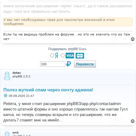
иначе включение расширения теряет смысл, да и самом расширении
надо тоже все правильно настроить
У вас нет необходимых прав для просмотра вложений в этом
сообщении.
Если ты не видишь проблем на форуме , но это не значить что их там
нет
Поддержать phpBB Guru
dotez
phpBB 2.0.2
Полез жуткий спам через почту админа!
С
08.09.2020 21:47
о
о
Ребята, у меня стоит расширение phpBB3/app.php/contactadmin
б
вместо штатной формы и оно хорошо справлялось так кактам Гугл
щ
е
капча, но теперь спамеры вскрыли и это расширение, что же
н
делать? спамят мне на имейл...
и
е
smk