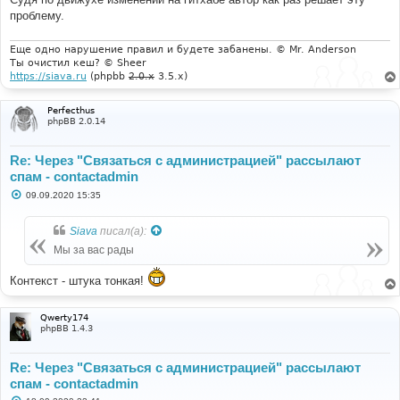
проблему.
Еще одно нарушение правил и будете забанены. © Mr. Anderson
Ты очистил кеш? © Sheer
https://siava.ru
(phpbb
2.0.x
3.5.x)
Perfecthus
phpBB 2.0.14
Re: Через "Связаться с администрацией" рассылают
спам - contactadmin
С
09.09.2020 15:35
о
о
б
Siava
писал(а):
щ
е
Мы за вас рады
н
и
е
Контекст - штука тонкая!
Qwerty174
phpBB 1.4.3
Re: Через "Связаться с администрацией" рассылают
спам - contactadmin
С