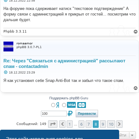
18.12.2022 22:58
о
о
На форуме пока сдерживает натиск "текстовое подтверждение" А
б
форму связи с администрацией я прикрыл от гостей... посмотрим что
щ
е
дальше будет.
н
и
е
Phpbb 3.3.11
romaamor
phpBB 3.0.7-PL1
Re: Через "Связаться с администрацией" рассылают
спам - contactadmin
С
18.12.2022 23:29
о
о
Я как установил себе Snap Anti-Bot так и забыл что такое спам.
б
щ
е
н
и
Поддержать phpBB Guru
е
Страница
8
из
10
1
6
7
8
9
10
Пред.
След.
Сообщений: 149
…
Перейти