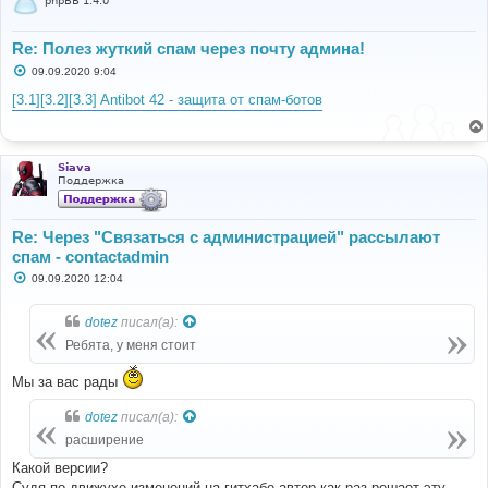
phpBB 1.4.0
Re: Полез жуткий спам через почту админа!
С
09.09.2020 9:04
о
о
[3.1][3.2][3.3] Antibot 42 - защита от спам-ботов
б
щ
е
н
и
Siava
е
Поддержка
Re: Через "Связаться с администрацией" рассылают
спам - contactadmin
С
09.09.2020 12:04
о
о
б
dotez
писал(а):
щ
е
Ребята, у меня стоит
н
и
Мы за вас рады
е
dotez
писал(а):
расширение
Какой версии?
Судя по движухе изменений на гитхабе автор как раз решает эту