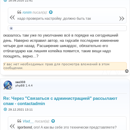
18.09.2020 22:41
о
о
б
ronim
писал(а):
щ
е
надо проверить настройку ,должно быть так
н
и
е
оказалось там уже по умолчанию всё в порядке на сегодняшний
день. Наверно исправил автор, на гидхабе последнее изменение
четыре дня назад. Расширение шикардос, обязательно его
отблагодарю как лишняя копейка появится, такие вещи надо
поощрять, верно...?
У вас нет необходимых прав для просмотра вложений в этом
сообщении.
sas333
phpBB 1.4.4
Re: Через "Связаться с администрацией" рассылают
спам - contactadmin
С
29.12.2021 13:11
о
о
б
Vlad__
писал(а):
щ
е
igorbond
, ого! А как вы себе это технически представляете?
н