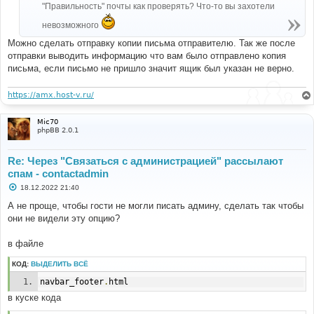
"Правильность" почты как проверять? Что-то вы захотели
и
е
невозможного
Можно сделать отправку копии письма отправителю. Так же после
отправки выводить информацию что вам было отправлено копия
письма, если письмо не пришло значит ящик был указан не верно.
https://amx.host-v.ru/
Mic70
phpBB 2.0.1
Re: Через "Связаться с администрацией" рассылают
спам - contactadmin
С
18.12.2022 21:40
о
о
А не проще, чтобы гости не могли писать админу, сделать так чтобы
б
они не видели эту опцию?
щ
е
н
в файле
и
е
КОД:
ВЫДЕЛИТЬ ВСЁ
navbar_footer
.
html
в куске кода