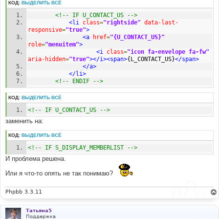
КОД:
ВЫДЕЛИТЬ ВСЁ
<!-- IF U_CONTACT_US -->
<li
class
=
"rightside"
data-last-
responsive
=
"true"
>
<a
href
=
"{U_CONTACT_US}"
role
=
"menuitem"
>
<i
class
=
"icon fa-envelope fa-fw"
aria-hidden
=
"true"
></i><span>
{L_CONTACT_US}
</span>
</a>
</li>
<!-- ENDIF -->
КОД:
ВЫДЕЛИТЬ ВСЁ
<!-- IF U_CONTACT_US -->
заменить на:
КОД:
ВЫДЕЛИТЬ ВСЁ
<!-- IF S_DISPLAY_MEMBERLIST -->
И проблема решена.
Или я что-то опять не так понимаю?
Phpbb 3.3.11
Татьяна5
Поддержка