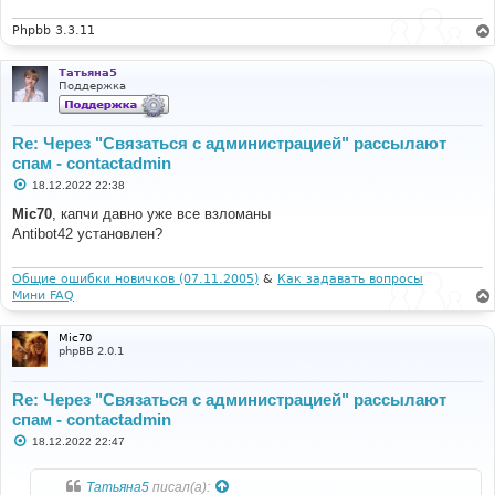
и
е
Phpbb 3.3.11
Татьяна5
Поддержка
Re: Через "Связаться с администрацией" рассылают
спам - contactadmin
С
18.12.2022 22:38
о
о
Mic70
, капчи давно уже все взломаны
б
Antibot42 установлен?
щ
е
н
и
Общие ошибки новичков (07.11.2005)
&
Как задавать вопросы
е
Мини FAQ
Mic70
phpBB 2.0.1
Re: Через "Связаться с администрацией" рассылают
спам - contactadmin
С
18.12.2022 22:47
о
о
б
Татьяна5
писал(а):
щ