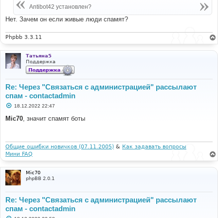
е
Antibot42 установлен?
н
и
Нет. Зачем он если живые люди спамят?
е
Phpbb 3.3.11
Татьяна5
Поддержка
Re: Через "Связаться с администрацией" рассылают
спам - contactadmin
С
18.12.2022 22:47
о
о
Mic70
, значит спамят боты
б
щ
е
н
и
Общие ошибки новичков (07.11.2005)
&
Как задавать вопросы
е
Мини FAQ
Mic70
phpBB 2.0.1
Re: Через "Связаться с администрацией" рассылают
спам - contactadmin
С