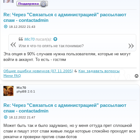
Re: Через "Связаться с администрацией" рассылают
спам - contactadmin
С
18.12.2022 21:43
о
о
б
Mic70
писал(а):
щ
е
Или я что-то опять не так понимаю?
н
и
Эта опция в 90% случаев нужна пользователям, которые не могут
е
войти в аккаунт. То есть - гостям
Общие ошибки новичков (07.11.2005)
&
Как задавать вопросы
Мини FAQ
Mic70
phpBB 2.0.1
Re: Через "Связаться с администрацией" рассылают
спам - contactadmin
С
18.12.2022 21:47
о
о
Может быть так и было задумано, но у меня оттуда прет сплошной
б
спам и пишут этот спам живые люди которые спокойно проходят все
щ
е
рекапчи и проверки против спам-ботов
н