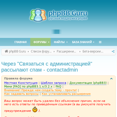
ГЛАВНАЯ
ФОРУМЫ
ФАЙЛЫ
БАЗА ЗНАНИЙ
phpBB Guru
Список форумов
Расширения phpBB
Бета-версии расширений для phpBB
Через "Связаться с администрацией"
рассылают спам - contactadmin
Правила форума
Местная Конституция
|
Шаблон запроса
|
Документация (phpBB3)
|
Мини [FAQ] по phpBB3.1.x/3.2.x
|
FAQ
|
Внимание! Прежде чем создать тему - прочти!
|
Как задавать вопросы
|
Как устанавливать расширения
Ваш вопрос может быть удален без объяснения причин, если на
него есть ответы по приведённым ссылкам (а вы рискуете получить
предупреждение
).