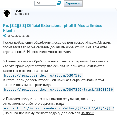
ReXtor
phpBB 2.0.0
Re: [3.2][3.3] Official Extensions: phpBB Media Embed
PlugIn
С
28.01.2023 17:21
о
о
После добавления обработчика ссылок для треков Яндекс.Музыки,
б
попытался таким же образом добавить обработчик и
на альбомы
,
щ
е
сделав новый. Но возникло много проблем.
н
и
е
> Сначала второй обработчик начал мешать первому. Показалось
что это происходит потому что ссылки на альбомы начинаются
также как и ссылки на треки:
https://music.yandex.ru/album/5307396
В итоге, если делаем второй - он начинает обрабатывать в том
числе и ссылки на треки вида
https://music.yandex.ru/album/5307396/track/38633706
> Пытался победить это при помощи регулярки, дошел до
относительно рабочего варианта вида
extract: "!//music.yandex.ru/album/(?'aid'\\d+[^/])+$!
, но он по прежнему мешает аддону для ссылок
на треки
.