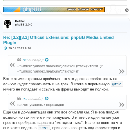
when
:
        test
:
'@tid'
        iframe
:
            width
:
"100%"
            height
:
"180"
ReXtor
            src
:
phpBB 2.0.0
//music.yandex.ru/iframe/#track/{@tid}/{@aid}
    otherwise
:
Re: [3.2][3.3] Official Extensions: phpBB Media Embed
        choose
:
PlugIn
when
:
                test
:
'@aid'
С
29.01.2023 9:20
                iframe
:
о
                    width
:
"100%"
о
б
                    height
:
"450"
rxu
писал(а):
щ
                    src
:
е
- "!//music.yandex.ru/album/(?'aid'\\d+)/track/(?'tid'\\d+)!"
//music.yandex.ru/iframe/#album/{@aid}
н
- "!//music.yandex.ru/album/(?'aid'\\d+)!"
            otherwise
:
и
е
                iframe
:
Вот с этими строками проблема - та что должна срабатывать на
                    width
:
"100%"
альбом будет срабатывать и на трек. В итоге в переменную
@tid
                    height
:
"450"
ничего не попадает и ссылка на фрейм выходит не полной.
                    src
:
//music.yandex.ru/iframe/#playlist/{@uid}/{@pid}
rxu
писал(а):
насчет условных переходов
Еще бы в документации они это все описали бы. Я вчера полдня
возился но так ничего и не придумал. В итоге сегодня начал уже
просто перебирать варианты "методом тыка". Было не понятно что
они хотят видеть в
test
, пришлось ковырять код форматтера и