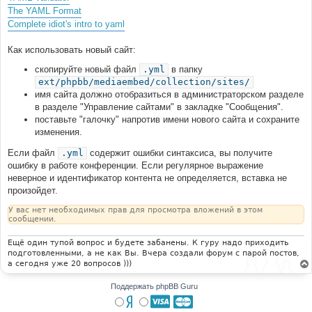
The YAML Format
Complete idiot's intro to yaml
Как использовать новый сайт:
скопируйте новый файл
.yml
в папку
ext/phpbb/mediaembed/collection/sites/
имя сайта должно отобразиться в администраторском разделе
в разделе "Управление сайтами" в закладке "Сообщения".
поставьте "галочку" напротив имени нового сайта и сохраните
изменения.
Если файл
.yml
содержит ошибки синтаксиса, вы получите
ошибку в работе конференции. Если регулярное выражение
неверное и идентификатор контента не определяется, вставка не
произойдет.
У вас нет необходимых прав для просмотра вложений в этом
сообщении.
Ещё один тупой вопрос и будете забанены. К гуру надо приходить
подготовленными, а не как Вы. Вчера создали форум с парой постов,
а сегодня уже 20 вопросов )))
Поддержать phpBB Guru