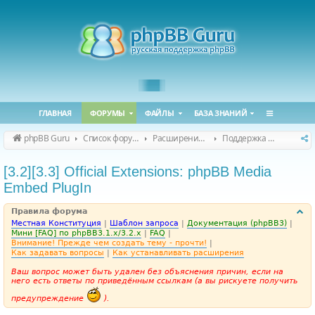
ГЛАВНАЯ
ФОРУМЫ
ФАЙЛЫ
БАЗА ЗНАНИЙ
phpBB Guru
Список форумов
Расширения phpBB
Поддержка расширений для phpBB
[3.2][3.3] Official Extensions: phpBB Media
Embed PlugIn
Правила форума
Местная Конституция
|
Шаблон запроса
|
Документация (phpBB3)
|
Мини [FAQ] по phpBB3.1.x/3.2.x
|
FAQ
|
Внимание! Прежде чем создать тему - прочти!
|
Как задавать вопросы
|
Как устанавливать расширения
Ваш вопрос может быть удален без объяснения причин, если на
него есть ответы по приведённым ссылкам (а вы рискуете получить
предупреждение
).