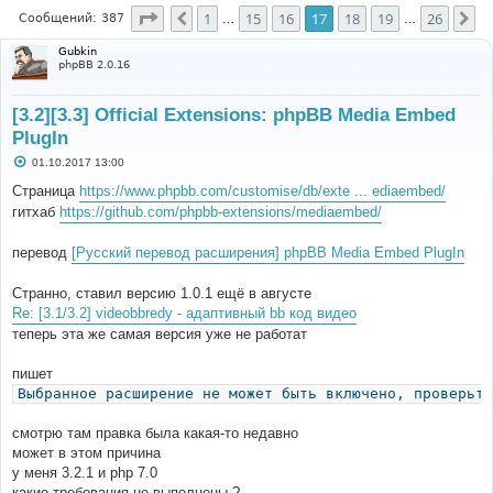
Страница
17
из
26
1
15
16
17
18
19
26
Пред.
Сл
Сообщений: 387
…
…
Gubkin
phpBB 2.0.16
[3.2][3.3] Official Extensions: phpBB Media Embed
PlugIn
С
01.10.2017 13:00
о
о
Страница
https://www.phpbb.com/customise/db/exte ... ediaembed/
б
гитхаб
https://github.com/phpbb-extensions/mediaembed/
щ
е
н
перевод
[Русский перевод расширения] phpBB Media Embed PlugIn
и
е
Странно, ставил версию 1.0.1 ещё в августе
Re: [3.1/3.2] videobbredy - адаптивный bb код видео
теперь эта же самая версия уже не работат
пишет
Выбранное расширение не может быть включено, проверьте
смотрю там правка была какая-то недавно
может в этом причина
у меня 3.2.1 и php 7.0
какие требования не выполнены ?