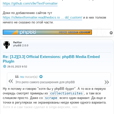
https://github.com/s9e/TextFormatter
Доки по добавлению сайтов тут
https://s9etextformatter.readthedocs.io ... dd_custom/
и в них толком
ничего не сказано по этой части.
ReXtor
phpBB 2.0.0
Re: [3.2][3.3] Official Extensions: phpBB Media Embed
PlugIn
С
29.01.2023 9:52
о
о
б
rxu
писал(а):
щ
е
Это репо самого расширения для phpBB
н
и
Ну я потому и говорю "хотя бы у phpBB будет". А то все в первую
е
очередь смотрят примеры из
collection\sites
, а там все
слишком просто. Даже со
scrape
всего один вариант. Да еще и
точки в регулярках не экранированы нигде кроме одного варианта.
Хотя я и сам также сделал в singe-версиях, хех.