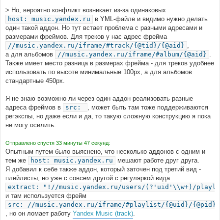
> Но, вероятно конфликт возникает из-за одинаковых
host: music.yandex.ru
в YML-файле и видимо нужно делать
один такой аддон. Но тут встает проблема с разными адресами и
размерами фреймов. Для треков у нас адрес фрейма
//music.yandex.ru/iframe/#track/{@tid}/{@aid}
,
а для альбомов
//music.yandex.ru/iframe/#album/{@aid}
.
Также имеет место разница в размерах фрейма - для треков удобнее
использовать по высоте минимальные 100px, а для альбомов
стандартные 450px.
Я не знаю возможно ли через один аддон реализовать разные
адреса фреймов в
src:
, может быть там тоже поддерживаются
регэкспы, но даже если и да, то такую сложную конструкцию я пока
не могу осилить.
Отправлено спустя 33 минуты 47 секунд:
Опытным путем было выяснено, что несколько аддонов с одним и
тем же
host: music.yandex.ru
мешают работе друг друга.
Я добавил к себе также аддон, который заточен под третий вид -
плейлисты, но уже с совсем другой с регуляркой вида
extract: "!//music.yandex.ru/users/(?'uid'\\w+)/playli
и там используется фрейм
src: //music.yandex.ru/iframe/#playlist/{@uid}/{@pid}
, но он ломает работу
Yandex Music (track)
.