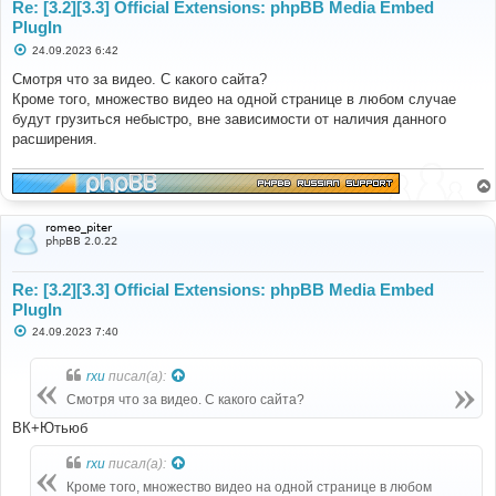
Re: [3.2][3.3] Official Extensions: phpBB Media Embed
PlugIn
С
24.09.2023 6:42
о
о
Смотря что за видео. С какого сайта?
б
Кроме того, множество видео на одной странице в любом случае
щ
е
будут грузиться небыстро, вне зависимости от наличия данного
н
расширения.
и
е
romeo_piter
phpBB 2.0.22
Re: [3.2][3.3] Official Extensions: phpBB Media Embed
PlugIn
С
24.09.2023 7:40
о
о
б
rxu
писал(а):
щ
е
Смотря что за видео. С какого сайта?
н
и
ВК+Ютьюб
е
rxu
писал(а):
Кроме того, множество видео на одной странице в любом