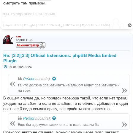
смотреть там примеры.
з.ы. пуллреквест я отправил.
[phpBB 3.3.8 | Prolight | STK 1.0.19-dev] _ [PHP 7.4.28 | MySQL(i) 5.7.27-30]
rxu
phpBB Guru
Re: [3.2][3.3] Official Extensions: phpBB Media Embed
PlugIn
С
29.01.2023 9:24
о
о
б
ReXtor
писал(а):
щ
е
та что должна срабатывать на альбом будет срабатывать и
н
на трек
и
е
В общем случае да, но порядок перебора такой, что если нет трека,
уходим на альбом, а если не альбом, то плейлист. Добавлял в один
пост все 3 вида ссылок сразу, все срабатывают корректно.
ReXtor
писал(а):
Еще бы в документации они это все описали бы.
Опенсорс никто не отменял, можно самому через пулл реквест