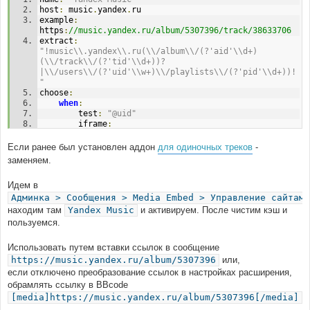
host
:
 music
.
yandex
.
ru
example
:
https
:
//music.yandex.ru/album/5307396/track/38633706
extract
:
"!music\\.yandex\\.ru(\\/album\\/(?'aid'\\d+)
(\\/track\\/(?'tid'\\d+))?
|\\/users\\/(?'uid'\\w+)\\/playlists\\/(?'pid'\\d+))!
"
choose
:
when
:
        test
:
"@uid"
        iframe
:
            height
:
"450"
            width
:
"100%"
Если ранее был установлен аддон
для одиночных треков
-
            src
:
заменяем.
//music.yandex.ru/iframe/#playlist/{@uid}/{@pid}
    otherwise
:
Идем в
        choose
:
when
:
Админка > Сообщения > Media Embed > Управление сайтами
                test
:
"@tid"
находим там
Yandex Music
и активируем. После чистим кэш и
                iframe
:
пользуемся.
                    height
:
"100"
                    width
:
"100%"
Использовать путем вставки ссылок в сообщение
                    src
:
//music.yandex.ru/iframe/#track/{@tid}/{@aid}
https://music.yandex.ru/album/5307396
или,
            otherwise
:
если отключено преобразование ссылок в настройках расширения,
                iframe
:
обрамлять ссылку в BBcode
                    height
:
"450"
[media]https://music.yandex.ru/album/5307396[/media]
                    width
:
"100%"
.