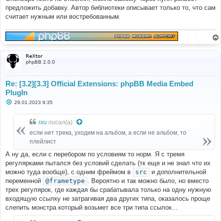
предложить добавку. Автор библиотеки описывает только то, что сам
считает нужным или востребованным.
ReXtor
phpBB 2.0.0
Re: [3.2][3.3] Official Extensions: phpBB Media Embed
PlugIn
С
29.01.2023 9:35
о
о
б
rxu
писал(а):
щ
е
если нет трека, уходим на альбом, а если не альбом, то
н
плейлист
и
е
А ну да, если с перебором по условиям то норм. Я с тремя
регулярками пытался без условий сделать (тк еще и не знал что их
можно туда вообще), с одним фреймом в
src
и дополнительной
переменной
@frametype
. Вероятно и так можно было, но вместо
трех регулярок, где каждая бы срабатывала только на одну нужную
входящую ссылку не затрагивая два других типа, оказалось проще
слепить монстра который возьмет все три типа ссылок...