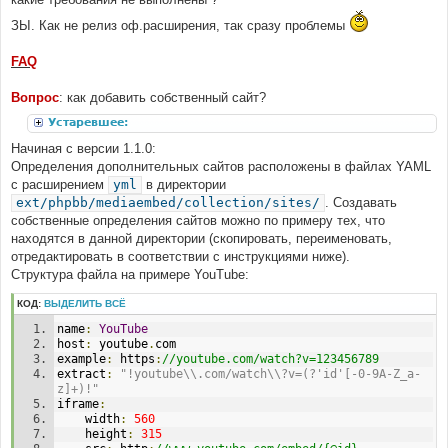
ЗЫ. Как не релиз оф.расширения, так сразу проблемы
FAQ
Вопрос
: как добавить собственный сайт?
Устаревшее:
Начиная с версии 1.1.0:
Определения дополнительных сайтов расположены в файлах YAML
с расширением
yml
в директории
ext/phpbb/mediaembed/collection/sites/
. Создавать
собственные определения сайтов можно по примеру тех, что
находятся в данной директории (скопировать, переименовать,
отредактировать в соответствии с инструкциями ниже).
Структура файла на примере YouTube:
КОД:
ВЫДЕЛИТЬ ВСЁ
name
:
YouTube
host
:
 youtube
.
com
example
:
 https
:
//youtube.com/watch?v=123456789
extract
:
"!youtube\\.com/watch\\?v=(?'id'[-0-9A-Z_a-
z]+)!"
iframe
:
    width
:
560
    height
:
315