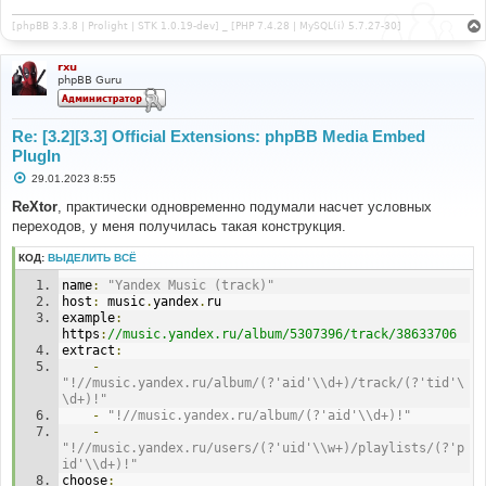
[phpBB 3.3.8 | Prolight | STK 1.0.19-dev] _ [PHP 7.4.28 | MySQL(i) 5.7.27-30]
rxu
phpBB Guru
Re: [3.2][3.3] Official Extensions: phpBB Media Embed
PlugIn
С
29.01.2023 8:55
о
о
ReXtor
, практически одновременно подумали насчет условных
б
переходов, у меня получилась такая конструкция.
щ
е
н
КОД:
ВЫДЕЛИТЬ ВСЁ
и
е
name
:
"Yandex Music (track)"
host
:
 music
.
yandex
.
ru
example
:
https
:
//music.yandex.ru/album/5307396/track/38633706
extract
:
-
"!//music.yandex.ru/album/(?'aid'\\d+)/track/(?'tid'\
\d+)!"
-
"!//music.yandex.ru/album/(?'aid'\\d+)!"
-
"!//music.yandex.ru/users/(?'uid'\\w+)/playlists/(?'p
id'\\d+)!"
choose
: