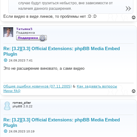
случае будут грузиться небыстро, вне зависимости от
наличия данного расширения.
Если видео в виде линков, то проблемы нет :D :D
Татьяна5
Поддержка
Re: [3.2][3.3] Official Extensions: phpBB Media Embed
PlugIn
С
24.09.2023 7:41
о
о
Это не расширение виновато, а сами видео
б
щ
е
н
и
Общие ошибки новичков (07.11.2005)
&
Как задавать вопросы
е
Мини FAQ
romeo_piter
phpBB 2.0.22
Re: [3.2][3.3] Official Extensions: phpBB Media Embed
PlugIn
С
24.09.2023 10:19
о