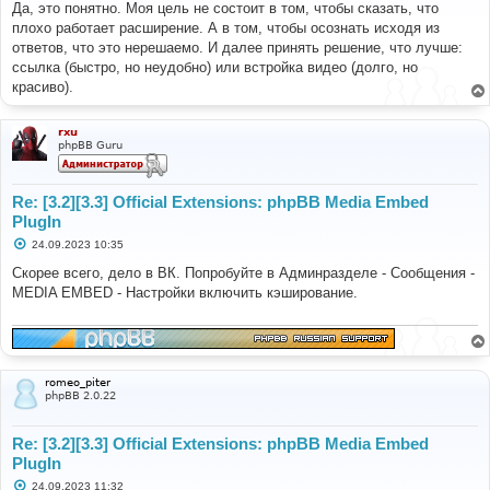
о
Да, это понятно. Моя цель не состоит в том, чтобы сказать, что
б
плохо работает расширение. А в том, чтобы осознать исходя из
щ
е
ответов, что это нерешаемо. И далее принять решение, что лучше:
н
ссылка (быстро, но неудобно) или встройка видео (долго, но
и
е
красиво).
rxu
phpBB Guru
Re: [3.2][3.3] Official Extensions: phpBB Media Embed
PlugIn
С
24.09.2023 10:35
о
о
Скорее всего, дело в ВК. Попробуйте в Админразделе - Сообщения -
б
MEDIA EMBED - Настройки включить кэширование.
щ
е
н
и
е
romeo_piter
phpBB 2.0.22
Re: [3.2][3.3] Official Extensions: phpBB Media Embed
PlugIn
С
24.09.2023 11:32