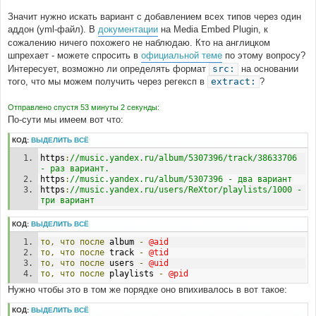
Значит нужно искать вариант с добавлением всех типов через один
аддон (yml-файл). В
документации
на Media Embed Plugin, к
сожалению ничего похожего не наблюдаю. Кто на англицком
шпрехает - можете спросить в
официальной теме
по этому вопросу?
Интересует, возможно ли определять формат
src:
на основании
того, что мы можем получить через регексп в
extract:
?
Отправлено спустя 53 минуты 2 секунды:
По-сути мы имеем вот что:
КОД:
ВЫДЕЛИТЬ ВСЁ
https
:
//music.yandex.ru/album/5307396/track/38633706 
- раз вариант.
https
:
//music.yandex.ru/album/5307396 - два вариант
https
:
//music.yandex.ru/users/ReXtor/playlists/1000 - 
три вариант
КОД:
ВЫДЕЛИТЬ ВСЁ
то,
что
после
 album 
-
@aid
то,
что
после
 track 
-
@tid
то,
что
после
 users 
-
@uid
то,
что
после
 playlists 
-
@pid
Нужно чтобы это в том же порядке оно впихивалось в вот такое:
КОД:
ВЫДЕЛИТЬ ВСЁ