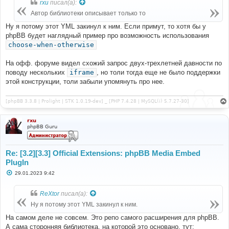
rxu
писал(а):
Автор библиотеки описывает только то
Ну я потому этот YML закинул к ним. Если примут, то хотя бы у
phpBB будет наглядный пример про возможность использования
choose-when-otherwise
На офф. форуме видел схожий запрос двух-трехлетней давности по
поводу нескольких
iframe
, но толи тогда еще не было поддержки
этой конструкции, толи забыли упомянуть про нее.
[phpBB 3.3.8 | Prolight | STK 1.0.19-dev] _ [PHP 7.4.28 | MySQL(i) 5.7.27-30]
rxu
phpBB Guru
Re: [3.2][3.3] Official Extensions: phpBB Media Embed
PlugIn
С
29.01.2023 9:42
о
о
б
ReXtor
писал(а):
щ
е
Ну я потому этот YML закинул к ним.
н
и
На самом деле не совсем. Это репо самого расширения для phpBB.
е
А сама сторонняя библиотека, на которой это основано, тут: