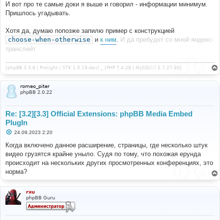
И вот про те самые доки я выше и говорил - информации минимум.
Пришлось угадывать.
Хотя да, думаю попозже запилю пример с конструкцией
choose-when-otherwise
и
к ним
.
И да пребудет со мной яндекс-
транслейт.
[phpBB 3.3.8 | Prolight | STK 1.0.19-dev] _ [PHP 7.4.28 | MySQL(i) 5.7.27-30]
romeo_piter
phpBB 2.0.22
Re: [3.2][3.3] Official Extensions: phpBB Media Embed
PlugIn
С
24.09.2023 2:20
о
о
Когда включено данное расширение, страницы, где несколько штук
б
видео грузятся крайне уныло. Судя по тому, что похожая ерунда
щ
е
происходит на нескольких других просмотренных конференциях, это
н
норма?
и
е
rxu
phpBB Guru