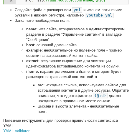
    src
:
 http
:
//www.youtube.com/embed/{@id}
Создайте файл с расширением
yml
и именем латинскими
буквами в нижнем регистре, например
youtube.yml
Заполните необходимые поля:
name:
имя сайта, отображаемое в администраторском
разделе в разделе "Управление сайтами" в закладке
"Сообщения".
host:
основной домен сайта.
example:
необязательное но полезное поле - пример
ссылки на встраиваемый контент сайта.
extract:
регулярное выражение для экстракции
идентификатора встраиваемого контента из ссылки.
iframe:
параметры элемента iframe, в котором будет
размещен встраиваемый контент сайта:
src:
исходная ссылка, используемая сайтом для
встраивания контента в другие ресурсы. Обратите
внимание, что идентификатор
{@id}
должен
находиться в правильном месте ссылки.
ширина и высота элемента - необязательные
поля.
Полезные инструменты для проверки правильности синтаксиса
YAML:
YAML Validator