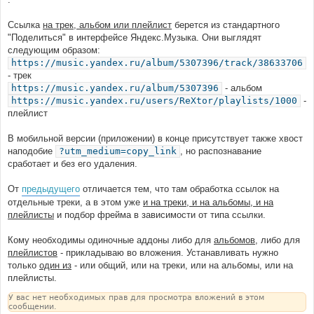
                    src
:
//music.yandex.ru/iframe/#album/{@aid}
Ссылка
на трек, альбом или плейлист
берется из стандартного
"Поделиться" в интерфейсе Яндекс.Музыка. Они выглядят
следующим образом:
https://music.yandex.ru/album/5307396/track/38633706
- трек
https://music.yandex.ru/album/5307396
- альбом
https://music.yandex.ru/users/ReXtor/playlists/1000
-
плейлист
В мобильной версии (приложении) в конце присутствует также хвост
наподобие
?utm_medium=copy_link
, но распознавание
сработает и без его удаления.
От
предыдущего
отличается тем, что там обработка ссылок на
отдельные треки, а в этом уже
и на треки, и на альбомы, и на
плейлисты
и подбор фрейма в зависимости от типа ссылки.
Кому необходимы одиночные аддоны либо для
альбомов
, либо для
плейлистов
- прикладываю во вложения. Устанавливать нужно
только
один из
- или общий, или на треки, или на альбомы, или на
плейлисты.
У вас нет необходимых прав для просмотра вложений в этом
сообщении.