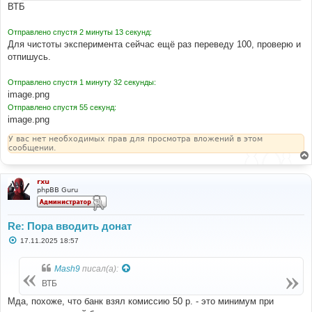
и
ВТБ
е
Отправлено спустя 2 минуты 13 секунд:
Для чистоты эксперимента сейчас ещё раз переведу 100, проверю и
отпишусь.
Отправлено спустя 1 минуту 32 секунды:
image.png
Отправлено спустя 55 секунд:
image.png
У вас нет необходимых прав для просмотра вложений в этом
сообщении.
rxu
phpBB Guru
Re: Пора вводить донат
С
17.11.2025 18:57
о
о
б
Mash9
писал(а):
щ
е
ВТБ
н
и
Мда, похоже, что банк взял комиссию 50 р. - это минимум при
е