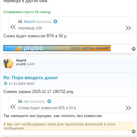
переводе в другой банк.
Отправлено спустя 25 секунд:
Mash9
писал(а):
переведу 100
Снова будет комиссия ВТБ в 50 р.
Mash9
phpBB 1.4.0
Re: Пора вводить донат
С
17.11.2025 19:01
о
о
Снимок экрана 2025-11-17 195732.png
б
щ
rxu
писал(а):
е
н
Снова будет комиссия ВТБ в 50 р.
и
е
Так напишите инструкцию, как платить без комиссии.
У вас нет необходимых прав для просмотра вложений в этом
сообщении.