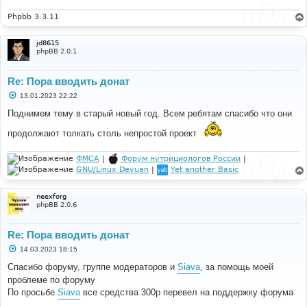
Phpbb 3.3.11
jd8615
phpBB 2.0.1
Re: Пора вводить донат
С
13.01.2023 22:22
о
о
Поднимем тему в старый новый год. Всем ребятам спасибо что они
б
щ
продолжают толкать столь непростой проект
е
н
и
ФМСА
|
Форум нутрициологов России
|
е
GNU/Linux Devuan
|
Yet another Basic
neexforg
phpBB 2.0.6
Re: Пора вводить донат
С
14.03.2023 18:15
о
о
Спасибо форуму, группе модераторов и
Siava
, за помощь моей
б
проблеме по форуму
щ
е
По просьбе
Siava
все средства 300р перевел на поддержку форума
н
и