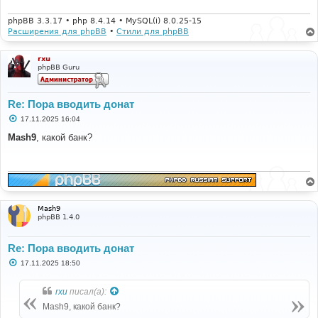
phpBB 3.3.17 • php 8.4.14 • MySQL(i) 8.0.25-15
Расширения для phpBB
•
Стили для phpBB
rxu
phpBB Guru
Re: Пора вводить донат
С
17.11.2025 16:04
о
о
Mash9
, какой банк?
б
щ
е
н
и
е
Mash9
phpBB 1.4.0
Re: Пора вводить донат
С
17.11.2025 18:50
о
о
б
rxu
писал(а):
щ
е
Mash9, какой банк?
н