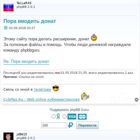
TaLLeR43
phpBB 2.0.1
Пора вводить донат
С
02.06.2018 20:27
о
о
Этому сайту пора делать расширение, донат
б
щ
За полезные файлы и помощь. Чтобы люди денежкой награждали
е
команду phpbbguru
н
и
е
Re: Пора вводить донат
Последний раз редактировалось
rxu
01.05.2019 21:35, всего редактировалось 1 раз.
Причина:
Ссылка на пост.
Связь со мной в
телеграм
CybMas.Ru - Web online кибермастерская
Поддержать phpBB Guru
jd8615
phpBB 2.0.1