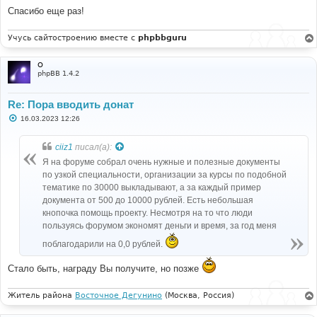
е
Спасибо еще раз!
Учусь сайтостроению вместе с
phpbbguru
O
phpBB 1.4.2
Re: Пора вводить донат
С
16.03.2023 12:26
о
о
б
ciiz1
писал(а):
щ
е
Я на форуме собрал очень нужные и полезные документы
н
по узкой специальности, организации за курсы по подобной
и
е
тематике по 30000 выкладывают, а за каждый пример
документа от 500 до 10000 рублей. Есть небольшая
кнопочка помощь проекту. Несмотря на то что люди
пользуясь форумом экономят деньги и время, за год меня
поблагодарили на 0,0 рублей.
Стало быть, награду Вы получите, но позже
Житель района
Восточное Дегунино
(Москва, Россия)