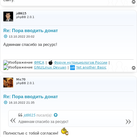
щ
е
н
и
jd8615
е
phpBB 2.0.1
Re: Пора вводить донат
С
13.10.2022 20:02
о
о
Админам спасибо за ресурс!
б
щ
е
н
и
ФМСА
|
Форум нутрициологов России
|
е
GNU/Linux Devuan
|
Yet another Basic
Mic70
phpBB 2.0.1
Re: Пора вводить донат
С
16.10.2022 21:35
о
о
б
jd8615
писал(а):
щ
е
Админам спасибо за ресурс!
н
и
е
Полностью с тобой согласен!