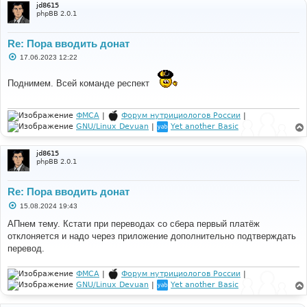
jd8615
phpBB 2.0.1
Re: Пора вводить донат
С
17.06.2023 12:22
о
о
б
Поднимем. Всей команде респект
щ
е
н
и
ФМСА
|
Форум нутрициологов России
|
е
GNU/Linux Devuan
|
Yet another Basic
jd8615
phpBB 2.0.1
Re: Пора вводить донат
С
15.08.2024 19:43
о
о
АПнем тему. Кстати при переводах со сбера первый платёж
б
отклоняется и надо через приложение дополнительно подтверждать
щ
е
перевод.
н
и
е
ФМСА
|
Форум нутрициологов России
|
GNU/Linux Devuan
|
Yet another Basic