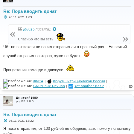
Re: Пора вводить донат
С
26.11.2021 1:03
о
о
б
jd8615
писал(а):
щ
е
н
Спасибо что вы есть
и
е
Чёт по выписке я не понял отправил ли в прошлый раз... На всякий
случай отправил повторно, хуже не будет
Процветания команде и движухе
ФМСА
|
Форум нутрициологов России
|
GNU/Linux Devuan
|
Yet another Basic
Дмитрий1980
phpBB 1.0.0
Re: Пора вводить донат
С
26.11.2021 12:22
о
о
Я тоже отправлял, от 100 рублей не обеднею, зато помогу полезному
б
сайту.