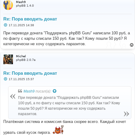
Mash9
phpBB 1.4.0
Re: Пора вводить донат
С
17.11.2025 14:38
о
о
При переводе доната "Поддержать phpBB Guru" написали 100 руб, а
б
по факту с карты списали 150 руб. Как так? Кому пошли 50 руб? Я
щ
е
категорически не хочу содержать паразитов.
н
и
е
Michel
phpBB 2.0.7a
Re: Пора вводить донат
С
17.11.2025 15:37
о
о
б
Mash9
писал(а):
щ
е
При переводе доната "Поддержать phpBB Guru" написали
н
100 руб, а по факту с карты списали 150 руб. Как так? Кому
и
е
пошли 50 руб? Я категорически не хочу содержать
паразитов.
Платёжная система и комиссия банка скорее всего. Каждый хочет
урвать свой кусок пирога.