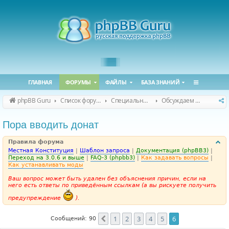
ГЛАВНАЯ
ФОРУМЫ
ФАЙЛЫ
БАЗА ЗНАНИЙ
phpBB Guru
Список форумов
Специальные форумы
Обсуждаем сайт и конференцию
Пора вводить донат
Правила форума
Местная Конституция
|
Шаблон запроса
|
Документация (phpBB3)
|
Переход на 3.0.6 и выше
|
FAQ-3 (phpbb3)
|
Как задавать вопросы
|
Как устанавливать моды
Ваш вопрос может быть удален без объяснения причин, если на
него есть ответы по приведённым ссылкам (а вы рискуете получить
предупреждение
).
1
2
3
4
5
6
Пред.
Сообщений: 90