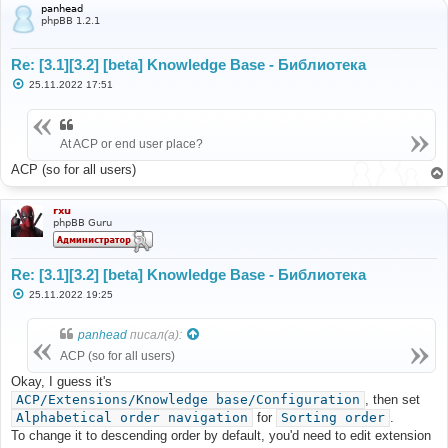
panhead
phpBB 1.2.1
Re: [3.1][3.2] [beta] Knowledge Base - Библиотека
С
25.11.2022 17:51
о
о
б
щ
At ACP or end user place?
е
н
и
ACP (so for all users)
е
rxu
phpBB Guru
Re: [3.1][3.2] [beta] Knowledge Base - Библиотека
С
25.11.2022 19:25
о
о
б
panhead
писал(а):
щ
е
ACP (so for all users)
н
и
Okay, I guess it's
е
ACP/Extensions/Knowledge base/Configuration
, then set
Alphabetical order navigation
for
Sorting order
.
To change it to descending order by default, you'd need to edit extension