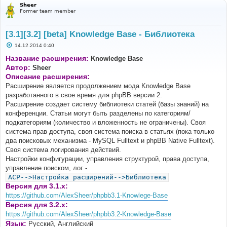
Sheer
Former team member
[3.1][3.2] [beta] Knowledge Base - Библиотека
С
14.12.2014 0:40
о
о
Название расширения:
Knowledge Base
б
Автор:
Sheer
щ
е
Описание расширения:
н
Расширение является продолжением мода Knowledge Base
и
е
разработанного в свое время для phpBB версии 2.
Расширение создает систему библиотеки статей (базы знаний) на
конференции. Статьи могут быть разделены по категориям/
подкатегориям (количество и вложенность не ограничены). Своя
система прав доступа, своя система поиска в статьях (пока только
два поисковых механизма - MySQL Fulltext и phpBB Native Fulltext).
Своя система логирования действий.
Настройки конфигурации, управления структурой, права доступа,
управление поиском, лог -
ACP-->Настройка расширений-->Библиотека
Версия для 3.1.x:
https://github.com/AlexSheer/phpbb3.1-Knowlege-Base
Версия для 3.2.x:
https://github.com/AlexSheer/phpbb3.2-Knowledge-Base
Язык:
Русский, Английский