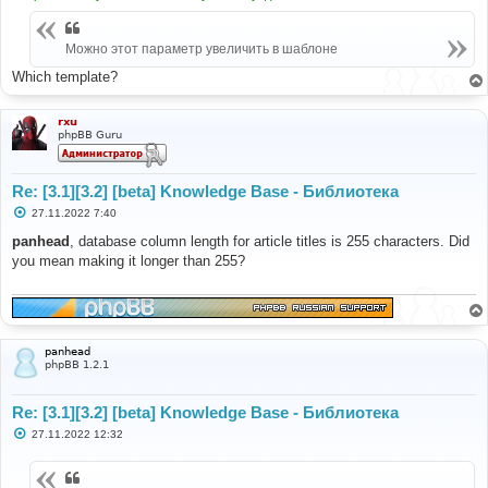
Можно этот параметр увеличить в шаблоне
Which template?
rxu
phpBB Guru
Re: [3.1][3.2] [beta] Knowledge Base - Библиотека
С
27.11.2022 7:40
о
о
panhead
, database column length for article titles is 255 characters. Did
б
you mean making it longer than 255?
щ
е
н
и
е
panhead
phpBB 1.2.1
Re: [3.1][3.2] [beta] Knowledge Base - Библиотека
С
27.11.2022 12:32
о
о
б
щ