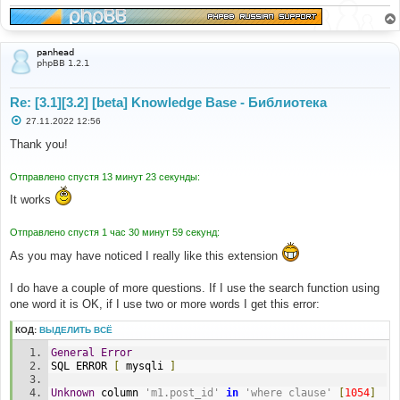
panhead
phpBB 1.2.1
Re: [3.1][3.2] [beta] Knowledge Base - Библиотека
С
27.11.2022 12:56
о
о
Thank you!
б
щ
е
Отправлено спустя 13 минут 23 секунды:
н
и
It works
е
Отправлено спустя 1 час 30 минут 59 секунд:
As you may have noticed I really like this extension
I do have a couple of more questions. If I use the search function using
one word it is OK, if I use two or more words I get this error:
КОД:
ВЫДЕЛИТЬ ВСЁ
General
Error
SQL ERROR 
[
 mysqli 
]
Unknown
 column 
'm1.post_id'
in
'where clause'
[
1054
]