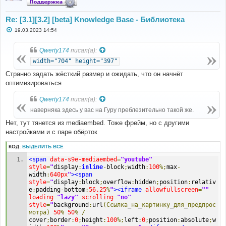
Re: [3.1][3.2] [beta] Knowledge Base - Библиотека
С
19.03.2023 14:54
о
о
б
Qwerty174
писал(а):
щ
е
width="704" height="397"
н
и
Странно задать жёсткий размер и ожидать, что он начнёт
е
оптимизироваться
Qwerty174
писал(а):
наверняка здесь у вас на Гуру преблезительно такой же.
Нет, тут тянется из mediaembed. Тоже фрейм, но с другими
настройками и с паре обёрток
КОД:
ВЫДЕЛИТЬ ВСЁ
<span
data-s9e-mediaembed
=
"youtube"
style
=
"
display
:
inline
-
block
;
width
:
100
%;
max
-
width
:
640px
"
><span
style
=
"
display
:
block
;
overflow
:
hidden
;
position
:
relativ
e
;
padding
-
bottom
:
56.25
%
"
><iframe
allowfullscreen
=
""
loading
=
"lazy"
scrolling
=
"no"
style
=
"
background
:
url
(Ссылка
_
на
_
картинку
_
для
_
предпрос
мотра)
50
%
50
%
/
cover
;
border
:
0
;
height
:
100
%;
left
:
0
;
position
:
absolute
;
w