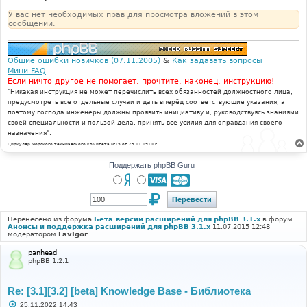
У вас нет необходимых прав для просмотра вложений в этом
сообщении.
Общие ошибки новичков (07.11.2005)
&
Как задавать вопросы
Мини FAQ
Если ничто другое не помогает, прочтите, наконец, инструкцию!
"Никакая инструкция не может перечислить всех обязанностей должностного лица,
предусмотреть все отдельные случаи и дать вперёд соответствующие указания, а
поэтому господа инженеры должны проявить инициативу и, руководствуясь знаниями
своей специальности и пользой дела, принять все усилия для оправдания своего
назначения".
Циркуляр Морского технического комитета №15 от 29.11.1910 г.
Поддержать phpBB Guru
Перенесено из форума
Бета-версии расширений для phpBB 3.1.x
в форум
Анонсы и поддержка расширений для phpBB 3.1.x
11.07.2015 12:48
модератором
LavIgor
panhead
phpBB 1.2.1
Re: [3.1][3.2] [beta] Knowledge Base - Библиотека
С
25.11.2022 14:43