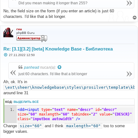
Did you mean making it longer than 255?
е
н
и
No, the field size on the form (if you enter an article) is just 60
е
characters. I'd like that a bit longer.
rxu
phpBB Guru
Re: [3.1][3.2] [beta] Knowledge Base - Библиотека
С
27.11.2022 12:50
о
о
б
panhead
писал(а):
щ
е
just 60 characters. I'd like that a bit longer
н
и
Ah, ok. It's in
е
\ext\sheer\knowledgebase\styles\prosilver\template\kb_
around line 31
КОД:
ВЫДЕЛИТЬ ВСЁ
<dd><input
type
=
"text"
name
=
"descr"
id
=
"descr"
size
=
"60"
maxlength
=
"60"
tabindex
=
"2"
value
=
"{DESCR}"
class
=
"inputbox autowidth"
/>
Change
size="60"
and I think
maxlength="60"
too to some
bigger values.