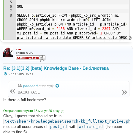
SQL
SELECT p
.
article_id FROM 
(
phpbb_kb_src_wrdmtch m1 
CROSS JOIN phpbb_kb_src_wrdmtch m0
)
 LEFT JOIN 
phpbb_kb_articles p ON 
(
m0
.
article_id 
=
 p
.
article_id
)
WHERE m0
.
word_id 
=
2458
 AND m1
.
word_id 
=
2307
 AND 
m1
.
post_id 
=
 m0
.
post_id AND p
.
approved
=
1
 GROUP BY 
p
.
article_id
,
 article_date ORDER BY article_date DESC 
LIMIT 
250
rxu
BACKTRACE
phpBB Guru
Re: [3.1][3.2] [beta] Knowledge Base - Библиотека
С
27.11.2022 15:11
о
о
б
panhead
писал(а):
щ
е
BACKTRACE
н
и
Is there a full backtrace?
е
Отправлено спустя 13 минут 20 секунд:
Okay, I guess that should be it: in
\ext\sheer\knowledgebase\search\kb_fulltext_native.php
replace all occurrences of
post_id
with
article_id
(I've been
able to find 6).