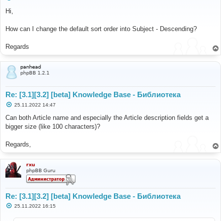
о
о
Hi,
б
щ
е
How can I change the default sort order into Subject - Descending?
н
и
е
Regards
panhead
phpBB 1.2.1
Re: [3.1][3.2] [beta] Knowledge Base - Библиотека
С
25.11.2022 14:47
о
о
Can both Article name and especially the Article description fields get a
б
bigger size (like 100 characters)?
щ
е
н
Regards,
и
е
rxu
phpBB Guru
Re: [3.1][3.2] [beta] Knowledge Base - Библиотека
С
25.11.2022 16:15
о
о