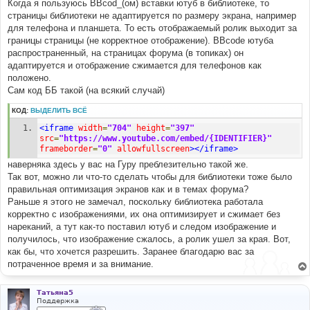
Когда я пользуюсь BBсоd_(ом) вставки ютуб в библиотеке, то
страницы библиотеки не адаптируется по размеру экрана, например
для телефона и планшета. То есть отображаемый ролик выходит за
границы страницы (не корректное отображение). BBcode ютуба
распространенный, на страницах форума (в топиках) он
адаптируется и отображение сжимается для телефонов как
положено.
Сам код ББ такой (на всякий случай)
КОД:
ВЫДЕЛИТЬ ВСЁ
<iframe
width
=
"704"
height
=
"397"
src
=
"https://www.youtube.com/embed/{IDENTIFIER}"
frameborder
=
"0"
allowfullscreen
></iframe>
наверняка здесь у вас на Гуру преблезительно такой же.
Так вот, можно ли что-то сделать чтобы для библиотеки тоже было
правильная оптимизация экранов как и в темах форума?
Раньше я этого не замечал, поскольку библиотека работала
корректно с изображениями, их она оптимизирует и сжимает без
нареканий, а тут как-то поставил ютуб и следом изображение и
получилось, что изображение сжалось, а ролик ушел за края. Вот,
как бы, что хочется разрешить. Заранее благодарю вас за
потраченное время и за внимание.
Татьяна5
Поддержка