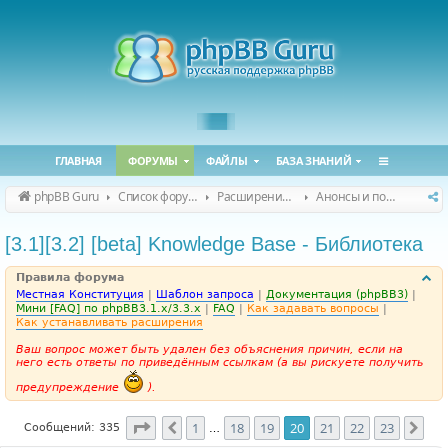
ГЛАВНАЯ
ФОРУМЫ
ФАЙЛЫ
БАЗА ЗНАНИЙ
phpBB Guru
Список форумов
Расширения phpBB
Анонсы и поддержка расширений для phpBB
[3.1][3.2] [beta] Knowledge Base - Библиотека
Правила форума
Местная Конституция
|
Шаблон запроса
|
Документация (phpBB3)
|
Мини [FAQ] по phpBB3.1.x/3.3.x
|
FAQ
|
Как задавать вопросы
|
Как устанавливать расширения
Ваш вопрос может быть удален без объяснения причин, если на
него есть ответы по приведённым ссылкам (а вы рискуете получить
предупреждение
).
Страница
20
из
23
1
18
19
20
21
22
23
Пред.
Сле
Сообщений: 335
…