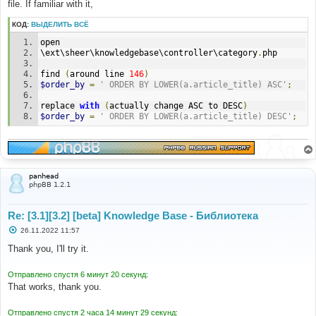
file. If familiar with it,
КОД:
ВЫДЕЛИТЬ ВСЁ
open
\ext\sheer\knowledgebase\controller\category
.
php
find 
(
around line 
146
)
$order_by
=
' ORDER BY LOWER(a.article_title) ASC'
;
replace 
with
(
actually change ASC to DESC
)
$order_by
=
' ORDER BY LOWER(a.article_title) DESC'
;
panhead
phpBB 1.2.1
Re: [3.1][3.2] [beta] Knowledge Base - Библиотека
С
26.11.2022 11:57
о
о
Thank you, I'll try it.
б
щ
е
Отправлено спустя 6 минут 20 секунд:
н
That works, thank you.
и
е
Отправлено спустя 2 часа 14 минут 29 секунд: