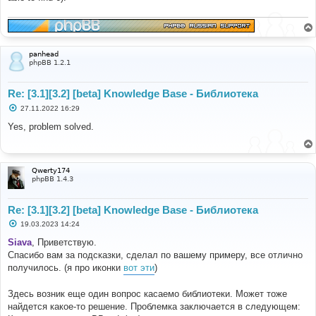
panhead
phpBB 1.2.1
Re: [3.1][3.2] [beta] Knowledge Base - Библиотека
С
27.11.2022 16:29
о
о
Yes, problem solved.
б
щ
е
н
и
Qwerty174
е
phpBB 1.4.3
Re: [3.1][3.2] [beta] Knowledge Base - Библиотека
С
19.03.2023 14:24
о
о
Siava
, Приветствую.
б
Спасибо вам за подсказки, сделал по вашему примеру, все отлично
щ
е
получилось. (я про иконки
вот эти
)
н
и
е
Здесь возник еще один вопрос касаемо библиотеки. Может тоже
найдется какое-то решение. Проблемка заключается в следующем: