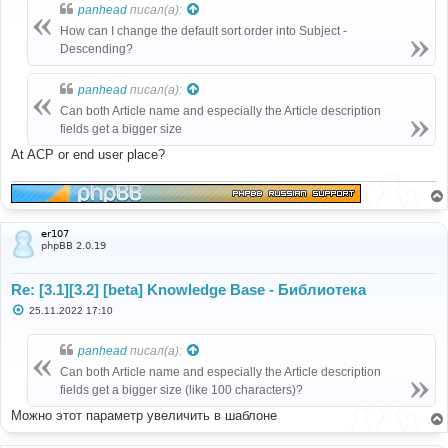
б
panhead
писал(а):
щ
е
How can I change the default sort order into Subject -
н
Descending?
и
е
panhead
писал(а):
Can both Article name and especially the Article description
fields get a bigger size
At ACP or end user place?
er107
phpBB 2.0.19
Re: [3.1][3.2] [beta] Knowledge Base - Библиотека
С
25.11.2022 17:10
о
о
б
panhead
писал(а):
щ
е
Can both Article name and especially the Article description
н
fields get a bigger size (like 100 characters)?
и
е
Можно этот параметр увеличить в шаблоне