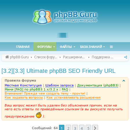
ГЛАВНАЯ
ФОРУМЫ
ФАЙЛЫ
БАЗА ЗНАНИЙ
phpBB Guru
Список форумов
Расширения phpBB
Поддержка расширений для phpBB
[3.2][3.3] Ultimate phpBB SEO Friendly URL
Правила форума
Местная Конституция
|
Шаблон запроса
|
Документация (phpBB3)
|
Мини [FAQ] по phpBB3.1.x/3.2.x
|
FAQ
|
Внимание! Прежде чем создать тему - прочти!
|
Как задавать вопросы
|
Как устанавливать расширения
Ваш вопрос может быть удален без объяснения причин, если на
него есть ответы по приведённым ссылкам (а вы рискуете получить
предупреждение
).
1
2
3
4
5
След.
Сообщений: 64