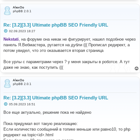
AlexOo
phpBB 2.0.1
Re: [3.2][3.3] Ultimate phpBB SEO Friendly URL
С
02.09.2023 18:27
о
о
Nekstati
, на форуме она никак не фигурирует, нашел подобное через
б
панель Я.Вебмастера, ругается на дубли ((( Прописал редирект, а
щ
е
потом увидел, что это оказывается вторая страница
н
и
е
Все урлы с параметрами через ? у меня закрыты в роботсе. А тут
даже не знаю, как поступить (((
AlexOo
phpBB 2.0.1
Re: [3.2][3.3] Ultimate phpBB SEO Friendly URL
С
05.09.2023 16:51
о
о
Все еще актуально, решение пока не найдено
б
щ
е
Пока придумал вот такую реализацию:
н
Если количество сообщений в топике меньше или равно10, то php
и
е
редирект на topic<id>.html