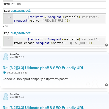
>
config
[
'allow_bookmarks'
])
?
 append_sid
(
"{$this-
заменить на
>phpbb_root_path}viewtopic.{$this->php_ext}"
,
"f=
{$this->forum_id}&amp;t={$this-
КОД:
ВЫДЕЛИТЬ ВСЁ
>topic_id}&amp;bookmark=1&amp;hash="
.
$redirect
=
$request
->
variable
(
'redirect'
,
generate_link_hash
(
"topic_{$this->topic_id}"
))
:
''
,
$request
->
server
(
'REQUEST_URI'
));
'U_VIEW_RESULTS'
=>
 append_sid
(
"
{$this->phpbb_root_path}viewtopic.$this->php_ext"
,
или
"f=$this->forum_id&amp;t=$this-
>topic_id&amp;view=viewpoll"
),
КОД:
ВЫДЕЛИТЬ ВСЁ
]);
}
$redirect
=
$request
->
variable
(
'redirect'
,
rawurlencode
(
$request
->
server
(
'REQUEST_URI'
)));
AlexOo
phpBB 2.0.1
Re: [3.2][3.3] Ultimate phpBB SEO Friendly URL
С
06.09.2023 13:30
о
о
Спасибо. Вечером попробую протестировать
б
щ
е
н
и
AlexOo
е
phpBB 2.0.1
Re: [3.2][3.3] Ultimate phpBB SEO Friendly URL