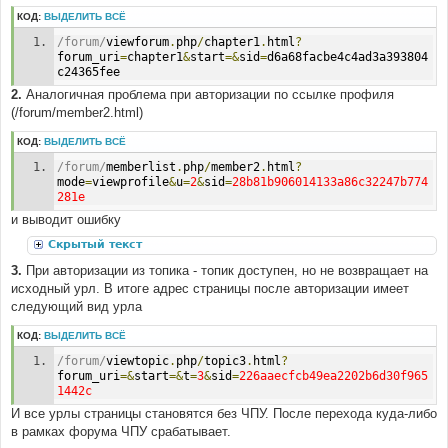
КОД:
ВЫДЕЛИТЬ ВСЁ
/forum/
viewforum
.
php
/
chapter1
.
html
?
forum_uri
=
chapter1
&
start
=&
sid
=
d6a68facbe4c4ad3a393804
c24365fee
2.
Аналогичная проблема при авторизации по ссылке профиля
(/forum/member2.html)
КОД:
ВЫДЕЛИТЬ ВСЁ
/forum/
memberlist
.
php
/
member2
.
html
?
mode
=
viewprofile
&
u
=
2
&
sid
=
28b81b906014133a86c32247b774
281e
и выводит ошибку
Скрытый текст
3.
При авторизации из топика - топик доступен, но не возвращает на
исходный урл. В итоге адрес страницы после авторизации имеет
следующий вид урла
КОД:
ВЫДЕЛИТЬ ВСЁ
/forum/
viewtopic
.
php
/
topic3
.
html
?
forum_uri
=&
start
=&
t
=
3
&
sid
=
226aaecfcb49ea2202b6d30f965
1442c
И все урлы страницы становятся без ЧПУ. После перехода куда-либо
в рамках форума ЧПУ срабатывает.