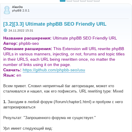
AlexOo
phpBB 2.0.1
[3.2][3.3] Ultimate phpBB SEO Friendly URL
С
24.11.2022 15:31
о
о
Название расширения:
Ultimate phpBB SEO Friendly URL
б
Автор:
phpbb-seo
щ
е
Описание расширения:
This Extension will URL rewrite phpBB
н
URLs in various manners, injecting, or not, forums and topic titles
и
е
in their URLS, each URL being rewritten once, no matter the
number of links using it on the page.
Скачать:
https://github.com/phpbb-seo/usu
Язык:
en
Всем привет. Словил неприятный баг авторизации, может кто
сталкивался и нашел, как его пофиксить. URL rewriting type: Mixed
1.
Заходим в любой форум (/forum/chapter1.html) и пробуем с него
авторизироваться
Результат: "Запрошенного форума не существует."
Урл имеет следующий вид: