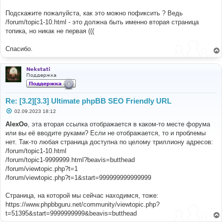
Подскажите пожалуйста, как это можно пофиксить ? Ведь
/forum/topic1-10.html - это должна быть именно вторая страница
топика, но никак не первая (((
Спасибо.
Nekstati
Поддержка
Re: [3.2][3.3] Ultimate phpBB SEO Friendly URL
С
02.09.2023 18:12
о
о
AlexOo
, эта вторая ссылка отображается в каком-то месте форума
б
или вы её вводите руками? Если не отображается, то и проблемы
щ
е
нет. Так-то любая страница доступна по целому триллиону адресов:
н
/forum/topic1-10.html
и
е
/forum/topic1-9999999.html?beavis=butthead
/forum/viewtopic.php?t=1
/forum/viewtopic.php?t=1&start=999999999999999
Страница, на которой мы сейчас находимся, тоже:
https://www.phpbbguru.net/community/viewtopic.php?
t=51395&start=9999999999&beavis=butthead