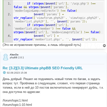
if
(
strpos
(
$event
[
'url'
],
'/ucp.php'
)
!==
false
&&
strpos
(
$event
[
'params'
],
'mode=login&amp;redirect='
)
!==
false
)
$event
[
'params'
]
=
str_replace
([
'viewforum.php%2F'
,
'viewtopic.php%2F'
,
'memberlist.php%2F'
],
''
,
$event
[
'params'
]);
if
(
strpos
(
$event
[
'url'
],
'memberlist.php/member'
)
!==
false
&&
strpos
(
$event
[
'url'
],
'mode=viewprofile'
)
!==
false
)
$event
[
'url'
]
=
str_replace
(
'memberlist.php/'
,
''
,
$event
[
'url'
]);
(Это не исправление причины, а лишь обходной путь)
AlexOo
phpBB 2.0.1
Re: [3.2][3.3] Ultimate phpBB SEO Friendly URL
С
02.09.2023 15:36
о
о
День добрый. Решил не поднимать новый топик по багам, а задать
б
вопрос тут. Проблема в следующем, словил, что первая страница
щ
е
топика, если в ней до 10 постов включительно генерирует дубль, т.к.
н
она доступна по адресам:
и
е
/forum/topic1.html
/forum/topic1-10.html