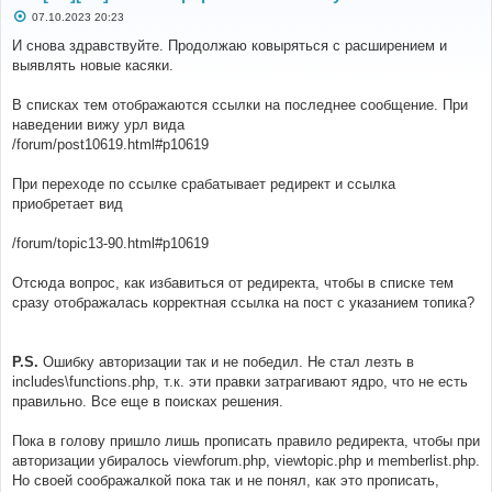
С
07.10.2023 20:23
о
о
И снова здравствуйте. Продолжаю ковыряться с расширением и
б
выявлять новые касяки.
щ
е
н
В списках тем отображаются ссылки на последнее сообщение. При
и
е
наведении вижу урл вида
/forum/post10619.html#p10619
При переходе по ссылке срабатывает редирект и ссылка
приобретает вид
/forum/topic13-90.html#p10619
Отсюда вопрос, как избавиться от редиректа, чтобы в списке тем
сразу отображалась корректная ссылка на пост с указанием топика?
P.S.
Ошибку авторизации так и не победил. Не стал лезть в
includes\functions.php, т.к. эти правки затрагивают ядро, что не есть
правильно. Все еще в поисках решения.
Пока в голову пришло лишь прописать правило редиректа, чтобы при
авторизации убиралось viewforum.php, viewtopic.php и memberlist.php.
Но своей соображалкой пока так и не понял, как это прописать,