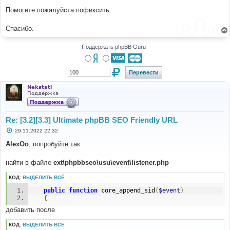
Помогите пожалуйста пофиксить.
Спасибо.
Поддержать phpBB Guru
Nekstati
Поддержка
Re: [3.2][3.3] Ultimate phpBB SEO Friendly URL
С
29.11.2022 22:32
о
о
AlexOo
, попробуйте так:
б
щ
е
найти в файле
ext\phpbbseo\usu\event\listener.php
н
и
КОД:
ВЫДЕЛИТЬ ВСЁ
е
public
function
 core_append_sid
(
$event
)
{
добавить после
КОД:
ВЫДЕЛИТЬ ВСЁ