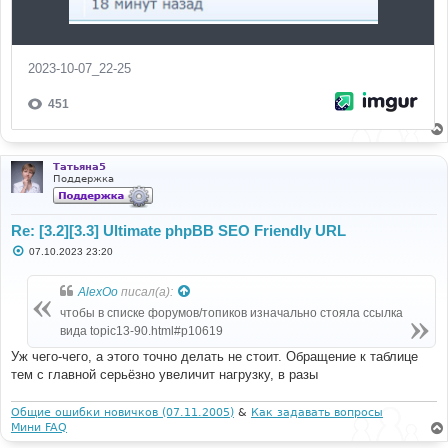
Татьяна5
Поддержка
Re: [3.2][3.3] Ultimate phpBB SEO Friendly URL
С
07.10.2023 23:20
о
о
б
AlexOo
писал(а):
щ
е
чтобы в списке форумов/топиков изначально стояла ссылка
н
вида topic13-90.html#p10619
и
е
Уж чего-чего, а этого точно делать не стоит. Обращение к таблице
тем с главной серьёзно увеличит нагрузку, в разы
Общие ошибки новичков (07.11.2005)
&
Как задавать вопросы
Мини FAQ