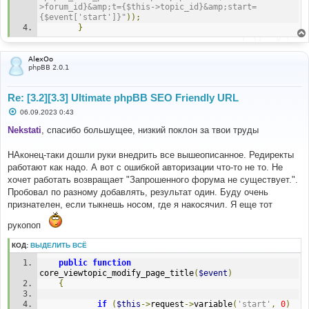
>forum_id}&amp;t={$this->topic_id}&amp;start=
{$event['start']}"
));
}
AlexOo
phpBB 2.0.1
Re: [3.2][3.3] Ultimate phpBB SEO Friendly URL
С
06.09.2023 0:43
о
о
Nekstati
, спасибо большущее, низкий поклон за твои труды
б
щ
е
НАконец-таки дошли руки внедрить все вышеописанное. Редиректы
н
работают как надо. А вот с ошибкой авторизации что-то не то. Не
и
е
хочет работать возвращает "Запрошенного форума не существует.".
Пробовал по разному добавлять, результат один. Буду очень
признателен, если тыкнешь носом, где я накосячил. Я еще тот
рукопоп
КОД:
ВЫДЕЛИТЬ ВСЁ
public
function
core_viewtopic_modify_page_title
(
$event
)
{
if
(
$this
->
request
->
variable
(
'start'
,
0
)