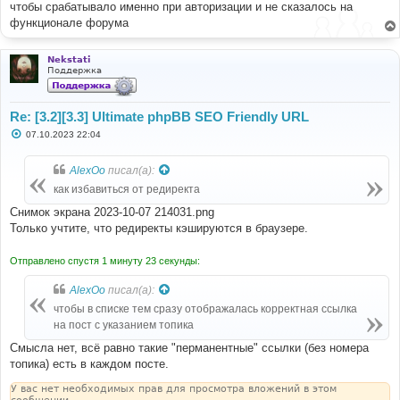
чтобы срабатывало именно при авторизации и не сказалось на
функционале форума
Nekstati
Поддержка
Re: [3.2][3.3] Ultimate phpBB SEO Friendly URL
С
07.10.2023 22:04
о
о
б
AlexOo
писал(а):
щ
е
как избавиться от редиректа
н
и
Снимок экрана 2023-10-07 214031.png
е
Только учтите, что редиректы кэшируются в браузере.
Отправлено спустя 1 минуту 23 секунды:
AlexOo
писал(а):
чтобы в списке тем сразу отображалась корректная ссылка
на пост с указанием топика
Смысла нет, всё равно такие "перманентные" ссылки (без номера
топика) есть в каждом посте.
У вас нет необходимых прав для просмотра вложений в этом