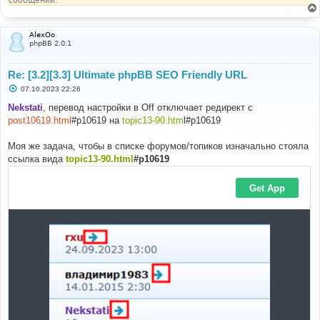
сообщении.
AlexOo
phpBB 2.0.1
Re: [3.2][3.3] Ultimate phpBB SEO Friendly URL
С
07.10.2023 22:26
о
о
Nekstati
, перевод настройки в Off отключает редирект с
б
post10619.html
#p10619 на
topic13-90.htm
l#p10619
щ
е
н
Моя же задача, чтобы в списке форумов/топиков изначально стояла
и
е
ссылка вида
topic13-90.html
#p10619