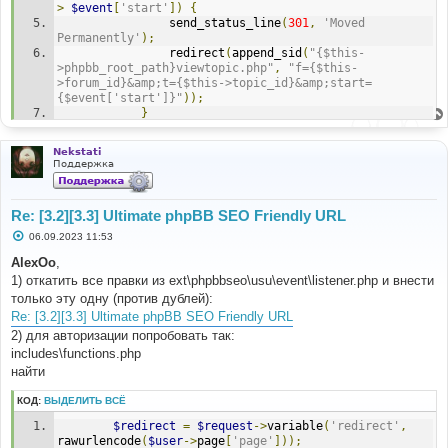
>
$event
[
'start'
])
{
    			send_status_line
(
301
,
'Moved 
Permanently'
);
    			redirect
(
append_sid
(
"{$this-
>phpbb_root_path}viewtopic.php"
,
"f={$this-
>forum_id}&amp;t={$this->topic_id}&amp;start=
{$event['start']}"
));
}
if
(
strpos
(
$event
[
'url'
],
'/ucp.php'
)
!==
Nekstati
false
&&
strpos
(
$event
[
'params'
],
Поддержка
'mode=login&amp;redirect='
)
!==
false
)
$event
[
'params'
]
=
str_replace
([
'viewforum.php%2F'
,
'viewtopic.php%2F'
,
Re: [3.2][3.3] Ultimate phpBB SEO Friendly URL
'memberlist.php%2F'
],
''
,
$event
[
'params'
]);
if
(
strpos
(
$event
[
'url'
],
С
06.09.2023 11:53
о
'memberlist.php/member'
)
!==
false
&&
о
AlexOo
,
strpos
(
$event
[
'url'
],
'mode=viewprofile'
)
!==
false
)
б
$event
[
'url'
]
=
1) откатить все правки из ext\phpbbseo\usu\event\listener.php и внести
щ
str_replace
(
'memberlist.php/'
,
''
,
$event
[
'url'
]);
е
только эту одну (против дублей):
н
Re: [3.2][3.3] Ultimate phpBB SEO Friendly URL
и
е
2) для авторизации попробовать так:
$this
->
template
->
assign_vars
([
includes\functions.php
'U_PRINT_TOPIC'
=>
(
$this
->
auth
-
>
acl_get
(
'f_print'
,
$this
->
forum_id
))
?
 append_sid
(
"
найти
{$this->phpbb_root_path}viewtopic.{$this->php_ext}"
,
"f={$this->forum_id}&amp;t={$this-
КОД:
ВЫДЕЛИТЬ ВСЁ
>topic_id}&amp;view=print"
)
:
''
,
$redirect
=
$request
->
variable
(
'redirect'
,
'U_BOOKMARK_TOPIC'
=>
(
$this
->
user
-
rawurlencode
(
$user
->
page
[
'page'
]));
>
data
[
'is_registered'
]
&&
$this
-