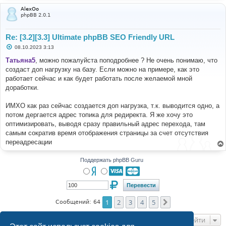
AlexOo
phpBB 2.0.1
Re: [3.2][3.3] Ultimate phpBB SEO Friendly URL
С
08.10.2023 3:13
о
о
Татьяна5
, можно пожалуйста поподробнее ? Не очень понимаю, что
б
создаст доп нагрузку на базу. Если можно на примере, как это
щ
е
работает сейчас и как будет работать после желаемой мной
н
доработки.
и
е
ИМХО как раз сейчас создается доп нагрузка, т.к. выводится одно, а
потом дергается адрес топика для редиректа. Я же хочу это
оптимизировать, выводя сразу правильный адрес перехода, там
самым сократив время отображения страницы за счет отсутствия
переадресации
Поддержать phpBB Guru
1
2
3
4
5
След.
Сообщений: 64
Перейти