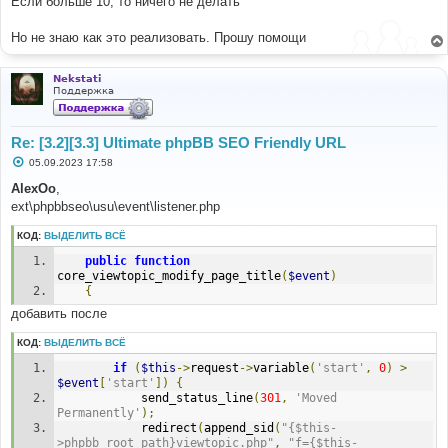
Если больше 10, то ничего не делать
Но не знаю как это реализовать. Прошу помощи
Nekstati
Поддержка
Re: [3.2][3.3] Ultimate phpBB SEO Friendly URL
С
05.09.2023 17:58
о
о
AlexOo
,
б
ext\phpbbseo\usu\event\listener.php
щ
е
н
КОД:
ВЫДЕЛИТЬ ВСЁ
и
е
public
function
core_viewtopic_modify_page_title
(
$event
)
{
добавить после
КОД:
ВЫДЕЛИТЬ ВСЁ
if
(
$this
->
request
->
variable
(
'start'
,
0
)
>
$event
[
'start'
])
{
			send_status_line
(
301
,
'Moved 
Permanently'
);
			redirect
(
append_sid
(
"{$this-
>phpbb_root_path}viewtopic.php"
,
"f={$this-