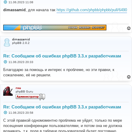
С
11.06.2023 11:08
о
о
dimassamid
, для начала так
https://github.com/phpbb/phpbb/pull/6490
б
щ
е
н
и
е
dimassamid
phpBB 2.0.2
Re: Сообщаем об ошибках phpBB 3.3.x разработчикам
С
11.06.2023 20:33
о
о
Благодарю за помощь и интерес к проблеме, но эти правки, к
б
сожалению, её не решили.
щ
е
н
и
rxu
е
phpBB Guru
Re: Сообщаем об ошибках phpBB 3.3.x разработчикам
С
11.06.2023 20:58
о
о
С этой правкой одномоментно проблема не уйдет, только по мере
б
посещения конференции пользователями, и потом она не должна
щ
е
возникать, т.к. поле в таблице пользователей будет постоянно