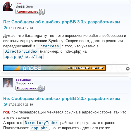
rxu
phpBB Guru
Re: Сообщаем об ошибках phpBB 3.3.x разработчикам
С
17.01.2024 17:13
о
о
Думаю, что бага ядра тут нет, это пересечение работы вебсервера и
б
системы маршрутизации Symfony. Скорее всего, должно решаться
щ
е
переадресацией в
.htaccess
с того, что указано в
н
DirectoryIndex
(например, с index.php) на
и
е
app.php/help/faq
.
Татьяна5
Поддержка
Re: Сообщаем об ошибках phpBB 3.3.x разработчикам
С
17.01.2024 23:39
о
о
rxu
, при переадресации меняется ссылка в адресной строке, так что
б
это не вариант
щ
е
А просто с
DirectoryIndex
работает в результате странно.
н
Подхватывает
app.php
, но не параметры для него (те же
и