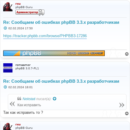
rxu
phpBB Guru
Re: Сообщаем об ошибках phpBB 3.3.x разработчикам
С
02.02.2024 17:50
о
о
https://tracker.phpbb.com/browse/PHPBB3-17286
б
щ
е
н
и
е
romaamor
phpBB 3.0.7-PL1
Re: Сообщаем об ошибках phpBB 3.3.x разработчикам
С
02.02.2024 18:01
о
о
б
Nekstati
писал(а):
щ
е
Как исправить
н
и
Так как исправить то ?
е
rxu
phpBB Guru