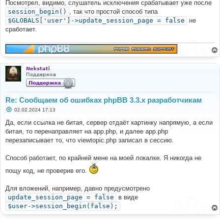
Посмотрел, видимо, слушатель исключения срабатывает уже после
session_begin()
, так что простой способ типа
$GLOBALS['user']->update_session_page = false
не
сработает.
Nekstati
Поддержка
Re: Сообщаем об ошибках phpBB 3.3.x разработчикам
С
02.02.2024 17:13
о
о
Да, если ссылка не битая, сервер отдаёт картинку напрямую, а если
б
битая, то перенаправляет на app.php, и далее app.php
щ
е
перезаписывает то, что viewtopic.php записал в сессию.
н
и
е
Способ работает, по крайней мене на моей локалке. Я никогда не
пощу код, не проверив его.
Для вложений, например, давно предусмотрено
update_session_page = false
в виде
$user->session_begin(false);