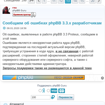
Страница
13
из
20
1
11
12
13
14
15
20
Пред.
Сл
Сообщений: 299
…
…
rxu
phpBB Guru
Сообщаем об ошибках phpBB 3.3.x разработчикам
С
09.01.2020 18:56
о
о
Об ошибках, выявленных в работе phpBB 3.3 Proteus, сообщаем в
б
этой теме.
щ
е
Ошибками является некорректная работа ядра phpBB,
н
подтвержденная на последней актуальной версии phpBB,
и
е
требующая устранения в коде ядра,
и не связанная
с работой
расширений, сторонних стилей оформления, неверной работой
серверного оборудования или серверного софта, а также с
некорректными действиями администратора.
Запросы поддержки также не размещаются в данной теме
.
Поддержать phpBB Guru
dimassamid