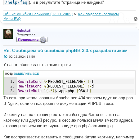
е
/help/faq
), и в результате "страница не найдена"
Общие ошибки новичков (07.11.2005)
&
Как задавать вопросы
Мини FAQ
Nekstati
Поддержка
Re: Сообщаем об ошибках phpBB 3.3.x разработчикам
С
02.02.2024 14:50
о
о
У нас в .htaccess есть такие строки:
б
щ
КОД:
ВЫДЕЛИТЬ ВСЁ
е
н
RewriteCond
%{
REQUEST_FILENAME
}
!-
f
и
е
RewriteCond
%{
REQUEST_FILENAME
}
!-
d
RewriteRule
^(.*)
$ app
.
php 
[
QSA
,
L
]
То есть при использовании Apache все 404 запросы идут на app.php.
В Nginx, если он настроен по документации PHPBB, тоже.
И если у нас на странице есть хотя бы одна битая ссылка на
картинку или другой ресурс, в сессию пользователя вместо адреса
страницы записывается чушь в виде app.php/картинка.jpg.
Как воспроизвести: вставить в сообщение битую картинку, например