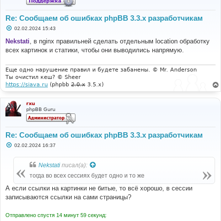
Re: Сообщаем об ошибках phpBB 3.3.x разработчикам
С
02.02.2024 15:43
о
о
Nekstati
, в nginx правильней сделать отдельным location обработку
б
всех картинок и статики, чтобы они выводились напрямую.
щ
е
н
и
Еще одно нарушение правил и будете забанены. © Mr. Anderson
е
Ты очистил кеш? © Sheer
https://siava.ru
(phpbb
2.0.x
3.5.x)
rxu
phpBB Guru
Re: Сообщаем об ошибках phpBB 3.3.x разработчикам
С
02.02.2024 16:37
о
о
б
Nekstati
писал(а):
щ
е
тогда во всех сессиях будет одно и то же
н
и
А если ссылки на картинки не битые, то всё хорошо, в сессии
е
записываются ссылки на сами страницы?
Отправлено спустя 14 минут 59 секунд: