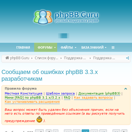
ГЛАВНАЯ
ФОРУМЫ
ФАЙЛЫ
БАЗА ЗНАНИЙ
phpBB Guru
Список форумов
Поддержка phpBB
Поддержка phpBB 3.3.x
Сообщаем об ошибках phpBB 3.3.x
разработчикам
Правила форума
Местная Конституция
|
Шаблон запроса
|
Документация (phpBB3)
|
Мини [FAQ] по phpBB 3.1.x/3.2.x
|
FAQ
|
Как задавать вопросы
|
Как устанавливать расширения
Ваш вопрос может быть удален без объяснения причин, если на
него есть ответы по приведённым ссылкам (а вы рискуете получить
предупреждение
).