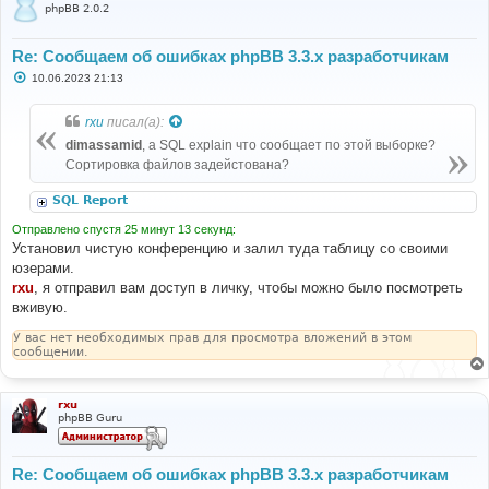
phpBB 2.0.2
Re: Сообщаем об ошибках phpBB 3.3.x разработчикам
С
10.06.2023 21:13
о
о
б
rxu
писал(а):
щ
е
dimassamid
, а SQL explain что сообщает по этой выборке?
н
Сортировка файлов задейстована?
и
е
SQL Report
Отправлено спустя 25 минут 13 секунд:
Установил чистую конференцию и залил туда таблицу со своими
юзерами.
rxu
, я отправил вам доступ в личку, чтобы можно было посмотреть
вживую.
У вас нет необходимых прав для просмотра вложений в этом
сообщении.
rxu
phpBB Guru
Re: Сообщаем об ошибках phpBB 3.3.x разработчикам