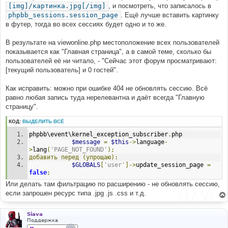
[img]/картинка.jpg[/img]
, и посмотреть, что записалось в
phpbb_sessions.session_page
. Ещё лучше вставить картинку
в футер, тогда во всех сессиях будет одно и то же.
В результате на viewonline.php местоположение всех пользователей
показывается как "Главная страница", а в самой теме, сколько бы
пользователей её ни читало, - "Сейчас этот форум просматривают:
[текущий пользователь] и 0 гостей".
Как исправить: можно при ошибке 404 не обновлять сессию. Всё
равно любая запись туда нерелевантна и даёт всегда "Главную
страницу".
КОД:
ВЫДЕЛИТЬ ВСЁ
phpbb\event\kernel_exception_subscriber
.
php
$message
=
$this
->
language
-
>
lang
(
'PAGE_NOT_FOUND'
);
добавить
перед
(упрощаю):
$GLOBALS
[
'user'
]->
update_session_page 
=
false
;
Или делать там фильтрацию по расширению - не обновлять сессию,
если запрошен ресурс типа .jpg .js .css и т.д.
Siava
Поддержка