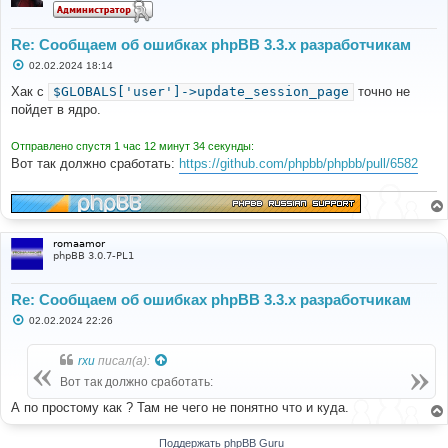
Re: Сообщаем об ошибках phpBB 3.3.x разработчикам
С
02.02.2024 18:14
о
о
Хак с
$GLOBALS['user']->update_session_page
точно не
б
пойдет в ядро.
щ
е
н
Отправлено спустя 1 час 12 минут 34 секунды:
и
е
Вот так должно сработать:
https://github.com/phpbb/phpbb/pull/6582
romaamor
phpBB 3.0.7-PL1
Re: Сообщаем об ошибках phpBB 3.3.x разработчикам
С
02.02.2024 22:26
о
о
б
rxu
писал(а):
щ
е
Вот так должно сработать:
н
и
А по простому как ? Там не чего не понятно что и куда.
е
Поддержать phpBB Guru