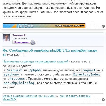
н
актуальным. Для параллельного одномоментной синхронизации
и
е
понадобится еще миграция, пока не уверен, нужно это, или нет. На
крупных конференциях с большим количеством сессий запрос может
оказаться тяжелым.
Татьяна5
Поддержка
Re: Сообщаем об ошибках phpBB 3.3.x разработчикам
С
17.01.2024 1:14
о
о
Назначение страницы из расширения главной
- костыль есть,
б
решение бы сделать
щ
е
В
$request
из
/phpbb
значение идёт верное, а в
request
'ах в
н
symphony
с чего-то строки до отрабатывания
DirectoryIndex
и
е
из
.htaccess
. Проверять можно на том же стандартном
app.php/help/faq
, без правки выходит ошибка "Страница не
найдена"
Общие ошибки новичков (07.11.2005)
&
Как задавать вопросы
Мини FAQ