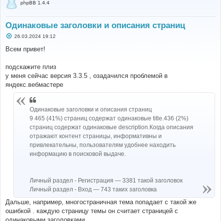
phpBB 1.4.4
Одинаковые заголовки и описания страниц
С
26.03.2024 19:12
о
о
Всем привет!
б
щ
е
подскажите плиз
н
у меня сейчас версия 3.3.5 , озадачился проблемой в
и
е
яндекс.вебмастере
Одинаковые заголовки и описания страниц
9 465 (41%) страниц содержат одинаковые title.436 (2%)
страниц содержат одинаковые description.Когда описания
отражают контент страницы, информативны и
привлекательны, пользователям удобнее находить
информацию в поисковой выдаче.
Личный раздел - Регистрация — 3381 такой заголовок
Личный раздел - Вход — 743 таких заголовка
Дальше, например, многостраничная тема попадает с такой же
ошибкой . каждую страницу темы он считает страницей с
одинаковыми заголовками.