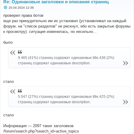
Re: Одинаковые заголовки и описания страниц
С
20.04.2024 12:38
о
о
проверил права ботов
б
еще раз принудительно им их установил (устанавливал на каждый
щ
е
форум, на "список разделов" не рискнул, ибо есть закрытые форумы
н
к просмотру). ситуация изменилась, но несильно...
и
е
было
9 465 (41%) страниц содержат одинаковые title.436 (2%)
страниц содержат одинаковые description.
стало
5 047 (27%) страниц содержат одинаковые title.425 (2%)
страниц содержат одинаковые description.
стало
Информация — 2097 таких заголовков
/forum/search.php?search_id=active_topics