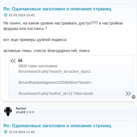
Re: Одинаковые заголовки и описания страниц
С
31.03.2024 10:45
о
о
Не понял, на каком уровне настраивать доступ??? в настройках
б
форума или хостинга ?
щ
е
н
вот еще примеры дублей яндекса
и
е
активные темы, список благодарностей, поиск
3808 таких заголовков
/forum/search.php?search_id=active_topics
/forum/thankslist/givens/10346/false?tslash=
/forum/search.php?author_id=1173&sr=posts
ReXtor
phpBB 2.0.0
Re: Одинаковые заголовки и описания страниц
С
31.03.2024 11:48
о