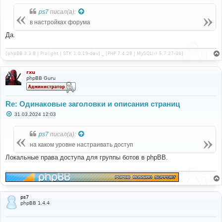
о
б
ps7
писал(а):
щ
е
в настройках форума
н
и
Да.
е
[phpBB 3.3.8 | Prolight | STK 1.0.19-dev] _ [PHP 7.4.28 | MySQL(i) 5.7.27-30]
rxu
phpBB Guru
Re: Одинаковые заголовки и описания страниц
С
31.03.2024 12:03
о
о
б
ps7
писал(а):
щ
е
на каком уровне настраивать доступ
н
и
Локальные права доступа для группы ботов в phpBB.
е
ps7
phpBB 1.4.4