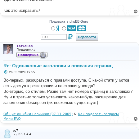
Как это исправить?
Поддержать phpBB Guru
Татьяна5
Поддержка
Re: Одинаковые заголовки и описания страниц
С
26.03.2024 19:55
о
о
Во-первых, разобраться с правами доступа. С какой стати у ботов
б
есть доступ к регистрации и на страницу входа?
щ
е
Во-вторых, со стилем. Разве там нет номера страниц в заголовках?
н
Ну и в третьих только установить какое-нибудь расширение для
и
е
заполнения description (их несколько существует)
Общие ошибки новичков (07.11.2005)
&
Как задавать вопросы
Мини FAQ
ps7
phpBB 1.4.4