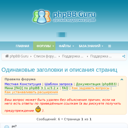
ГЛАВНАЯ
ФОРУМЫ
ФАЙЛЫ
БАЗА ЗНАНИЙ
phpBB Guru
Список форумов
Поддержка phpBB
Поддержка phpBB 3.3.x
Одинаковые заголовки и описания страниц
Правила форума
Местная Конституция
|
Шаблон запроса
|
Документация (phpBB3)
|
Мини [FAQ] по phpBB 3.1.x/3.2.x
|
FAQ
|
Как задавать вопросы
|
Как устанавливать расширения
Ваш вопрос может быть удален без объяснения причин, если на
него есть ответы по приведённым ссылкам (а вы рискуете получить
предупреждение
).
Сообщений: 6 • Страница
1
из
1
ps7