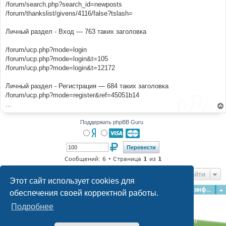
/forum/search.php?search_id=newposts
/forum/thankslist/givens/4116/false?tslash=
Личный раздел - Вход — 763 таких заголовка
/forum/ucp.php?mode=login
/forum/ucp.php?mode=login&t=105
/forum/ucp.php?mode=login&t=12172
Личный раздел - Регистрация — 684 таких заголовка
/forum/ucp.php?mode=register&ref=45051b14
...
Поддержать phpBB Guru
Сообщений: 6 • Страница
1
из
1
Перейти
Этот сайт использует cookies для
Главная
Форумы
Наша команда
О команде
Конфиденциальность
обеспечения своей корректной работы.
Подробнее
Time: 0.453s
| Peak Memory Usage: 2.9 МБ | GZIP: Off |
Queries: 40