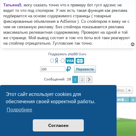
о
о
Татьяна5
, могу сказать точно что к примеру бот гугл адсенс не
б
видит то что под сполером. У них есть такая функция как реклама
щ
е
подбирается на основе содержимого страницы ( товарные
н
фиксированные объявления в AdSense ). Со спойлером я вижу не с
и
е
чем не связанную рекламу. Без спойлера показывается реклама
максимально релевантная содержимому. Проверял на одной и той
же странице. Мой вывод состоит в том что боты всё таки реагируют
на спойлер отрицательно. Гугловские так точно.
Поддержать phpBB Guru
1
2
След.
Сообщений: 28
Перейти
Этот сайт использует cookies для
Главная
Форумы
Наша команда
О команде
Конфиденциальность
обеспечения своей корректной работы.
Подробнее
Time: 0.316s
| Peak Memory Usage: 3.08 МБ | GZIP: Off |
Queries: 40
© phpBB Guru, 2004—2026
Согласен
Powered by
phpBB
Style by
Artodia