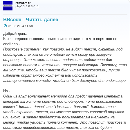
romaamor
phpBB 3.0.7-PL1
BBcode - Читать далее
С
31.03.2024 14:58
о
о
Добрый день.
б
Как я недавно выяснил, поисковики не видят то что спрятано по
щ
е
спойлер -
н
Поисковые системы, как правило, не видят текст, скрытый под
и
е
спойлером, так как он не отображается сразу при загрузке
страницы. Это может снизить видимость содержания для
поисковых систем и усложнить процесс индексации. Поэтому, если
вы хотите, чтобы ваш текст был учтен поисковиками, лучше
избегать спрятанного контента или использовать
альтернативные методы, чтобы он был доступен для индексации.
Но -
Один из альтернативных методов для представления контента,
который вы хотите скрыть под спойлером, - это использование
кнопки "Читать далее" или "Показать больше". Вместо того
чтобы скрывать текст, вы можете показать короткий отрывок
или анонс, а затем предложить пользователям щелкнуть на
кнопку, чтобы увидеть полный контент. Это позволит поисковым
системам проиндексировать ваш текст, так как он будет