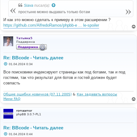
б
Siava
писал(а):
щ
е
простыню можно выдавать только ботам
н
и
И как это можно сделать к примеру в этом расширении ?
е
https://github.com/AlfredoRamos/phpbb-e ... le-spoiler
Татьяна5
Поддержка
Re: BBcode - Читать далее
С
01.04.2024 0:34
о
о
Все поисковики индексируют страницы как под ботами, так и под
б
гостями, так что результат для ботов и гостей должен будет
щ
е
совпасть
н
и
е
Общие ошибки новичков (07.11.2005)
&
Как задавать вопросы
Мини FAQ
romaamor
phpBB 3.0.7-PL1
Re: BBcode - Читать далее
С
01.04.2024 0:44