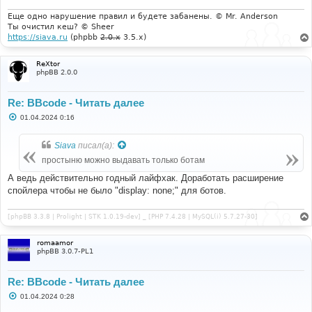
н
и
Еще одно нарушение правил и будете забанены. © Mr. Anderson
е
Ты очистил кеш? © Sheer
https://siava.ru
(phpbb
2.0.x
3.5.x)
ReXtor
phpBB 2.0.0
Re: BBcode - Читать далее
С
01.04.2024 0:16
о
о
б
Siava
писал(а):
щ
е
простыню можно выдавать только ботам
н
и
А ведь действительно годный лайфхак. Доработать расширение
е
спойлера чтобы не было "display: none;" для ботов.
[phpBB 3.3.8 | Prolight | STK 1.0.19-dev] _ [PHP 7.4.28 | MySQL(i) 5.7.27-30]
romaamor
phpBB 3.0.7-PL1
Re: BBcode - Читать далее
С
01.04.2024 0:28
о
о