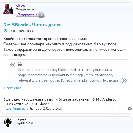
Siava
Поддержка
Re: BBcode - Читать далее
С
31.03.2024 23:24
о
о
Вообще-то
romaamor
прав в своих опасениях.
б
Содержимое спойлера находится под действием display: none;
щ
е
Такое содержимое индексируется поисковиками, но имеет меньший
н
вес в выдаче.
и
е
I'd recommend not using hidden text to hide keywords on a
page. If something is relevant to the page, then it's probably
relevant to the user too, so I'd recommend showing it to the user.
+
вот ещё
.
Еще одно нарушение правил и будете забанены. © Mr. Anderson
Ты очистил кеш? © Sheer
https://siava.ru
(phpbb
2.0.x
3.5.x)
ReXtor
phpBB 2.0.0