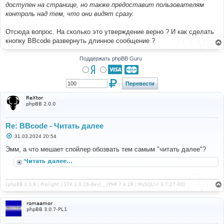
доступен на странице, но также предоставит пользователям
контроль над тем, что они видят сразу.
Отсюда вопрос. На сколько это утверждение верно ? И как сделать
кнопку BBcode развернуть длинное сообщение ?
Поддержать phpBB Guru
ReXtor
phpBB 2.0.0
Re: BBcode - Читать далее
С
31.03.2024 20:54
о
о
Эмм, а что мешает спойлер обозвать тем самым "читать далее"?
б
щ
Читать далее...
е
н
и
е
[phpBB 3.3.8 | Prolight | STK 1.0.19-dev] _ [PHP 7.4.28 | MySQL(i) 5.7.27-30]
romaamor
phpBB 3.0.7-PL1