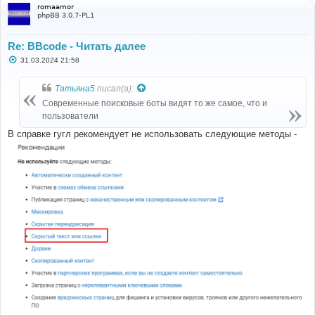
romaamor
phpBB 3.0.7-PL1
Re: BBcode - Читать далее
С
31.03.2024 21:58
о
о
б
Татьяна5
писал(а):
щ
е
Современные поисковые боты видят то же самое, что и
н
пользователи
и
е
В справке гугл рекомендует не использовать следующие методы -