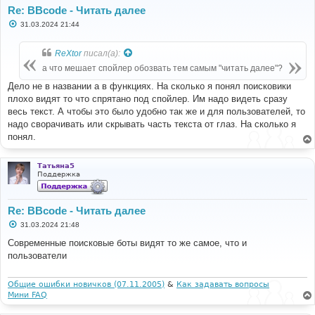
Re: BBcode - Читать далее
С
31.03.2024 21:44
о
о
б
ReXtor
писал(а):
щ
е
а что мешает спойлер обозвать тем самым "читать далее"?
н
и
Дело не в названии а в функциях. На сколько я понял поисковики
е
плохо видят то что спрятано под спойлер. Им надо видеть сразу
весь текст. А чтобы это было удобно так же и для пользователей, то
надо сворачивать или скрывать часть текста от глаз. На сколько я
понял.
Татьяна5
Поддержка
Re: BBcode - Читать далее
С
31.03.2024 21:48
о
о
Современные поисковые боты видят то же самое, что и
б
пользователи
щ
е
н
и
Общие ошибки новичков (07.11.2005)
&
Как задавать вопросы
е
Мини FAQ