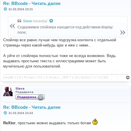
Re: BBcode - Читать далее
С
31.03.2024 23:31
о
о
б
Siava
писал(а):
щ
е
Содержимое спойлера находится под действием display:
н
none;
и
е
Спойлер все равно лучше чем подгрузка контента с отдельной
страницы через какой-нибудь ajax и иже с ними...
А уйти от спойлера полностью тоже не всегда возможно. Ведь
выдавать простыню текста с иллюстрациями может быть
мучительно для пользователей.
[phpBB 3.3.8 | Prolight | STK 1.0.19-dev] _ [PHP 7.4.28 | MySQL(i) 5.7.27-30]
Siava
Поддержка
Re: BBcode - Читать далее
С
31.03.2024 23:43
о
о
ReXtor
, простыню можно выдавать только ботам
б
щ
е