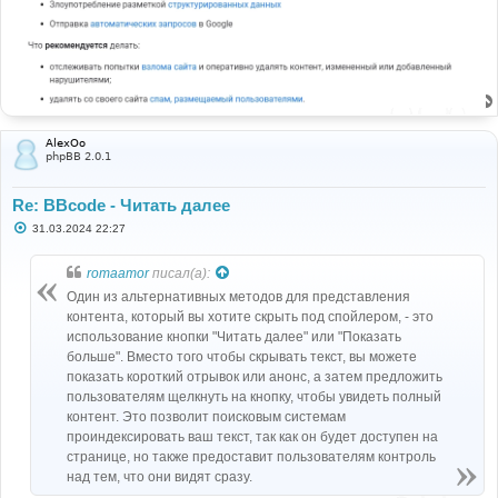
AlexOo
phpBB 2.0.1
Re: BBcode - Читать далее
С
31.03.2024 22:27
о
о
б
romaamor
писал(а):
щ
е
Один из альтернативных методов для представления
н
контента, который вы хотите скрыть под спойлером, - это
и
е
использование кнопки "Читать далее" или "Показать
больше". Вместо того чтобы скрывать текст, вы можете
показать короткий отрывок или анонс, а затем предложить
пользователям щелкнуть на кнопку, чтобы увидеть полный
контент. Это позволит поисковым системам
проиндексировать ваш текст, так как он будет доступен на
странице, но также предоставит пользователям контроль
над тем, что они видят сразу.