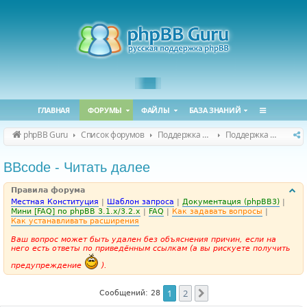
ГЛАВНАЯ
ФОРУМЫ
ФАЙЛЫ
БАЗА ЗНАНИЙ
phpBB Guru
Список форумов
Поддержка phpBB
Поддержка phpBB 3.3.x
BBcode - Читать далее
Правила форума
Местная Конституция
|
Шаблон запроса
|
Документация (phpBB3)
|
Мини [FAQ] по phpBB 3.1.x/3.2.x
|
FAQ
|
Как задавать вопросы
|
Как устанавливать расширения
Ваш вопрос может быть удален без объяснения причин, если на
него есть ответы по приведённым ссылкам (а вы рискуете получить
предупреждение
).
1
2
След.
Сообщений: 28