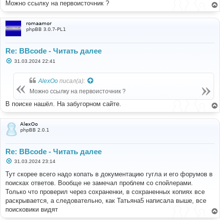
Можно ссылку на первоисточник ?
romaamor
phpBB 3.0.7-PL1
Re: BBcode - Читать далее
С
31.03.2024 22:41
о
о
б
AlexOo
писал(а):
щ
е
Можно ссылку на первоисточник ?
н
и
В поиске нашёл. На забугорном сайте.
е
AlexOo
phpBB 2.0.1
Re: BBcode - Читать далее
С
31.03.2024 23:14
о
о
Тут скорее всего надо копать в документацию гугла и его форумов в
б
поисках ответов. Вообще не замечал проблем со спойлерами.
щ
е
Только что проверил через сохраненки, в сохраненных копиях все
н
раскрывается, а следовательно, как Татьяна5 написала выше, все
и
е
поисковики видят