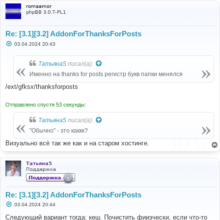
romaamor
phpBB 3.0.7-PL1
Re: [3.1][3.2] AddonForThanksForPosts
С
03.04.2024 20:43
о
о
б
Татьяна5
писал(а):
щ
е
Именно на thanks for posts регистр букв папки менялся
н
и
/ext/gfksx/thanksforposts
е
Отправлено спустя 53 секунды:
Татьяна5
писал(а):
"Обычно" - это каккк?
Визуально всё так же как и на старом хостинге.
Татьяна5
Поддержка
Re: [3.1][3.2] AddonForThanksForPosts
С
03.04.2024 20:44
о
о
Следующий вариант тогда: кеш. Почистить фиизчески, если что-то