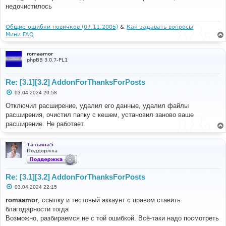
б
недочистилось
щ
е
н
и
Общие ошибки новичков (07.11.2005)
&
Как задавать вопросы
е
Мини FAQ
romaamor
phpBB 3.0.7-PL1
Re: [3.1][3.2] AddonForThanksForPosts
С
03.04.2024 20:58
о
о
Отключил расширение, удалил его данные, удалил файлы
б
расширения, очистил папку с кешем, установил заново ваше
щ
е
расширение. Не работает.
н
и
е
Татьяна5
Поддержка
Re: [3.1][3.2] AddonForThanksForPosts
С
03.04.2024 22:15
о
о
romaamor
, ссылку и тестовый аккаунт с правом ставить
б
благодарности тогда
щ
е
Возможно, разбираемся не с той ошибкой. Всё-таки надо посмотреть
н