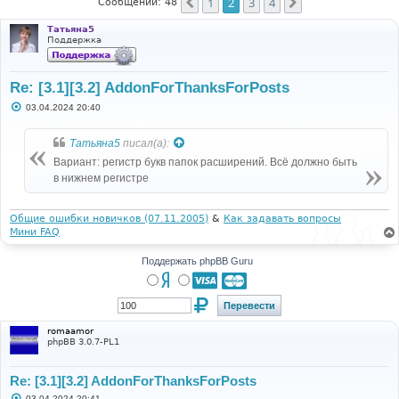
1
2
3
4
Пред.
След.
Сообщений: 48
Татьяна5
Поддержка
Re: [3.1][3.2] AddonForThanksForPosts
С
03.04.2024 20:40
о
о
б
Татьяна5
писал(а):
щ
е
Вариант: регистр букв папок расширений. Всё должно быть
н
в нижнем регистре
и
е
Общие ошибки новичков (07.11.2005)
&
Как задавать вопросы
Мини FAQ
Поддержать phpBB Guru
romaamor
phpBB 3.0.7-PL1
Re: [3.1][3.2] AddonForThanksForPosts
С
03.04.2024 20:41