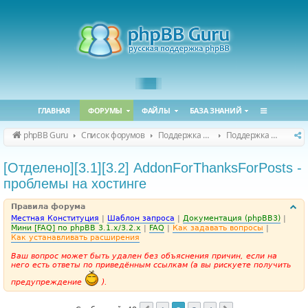
ГЛАВНАЯ
ФОРУМЫ
ФАЙЛЫ
БАЗА ЗНАНИЙ
phpBB Guru
Список форумов
Поддержка phpBB
Поддержка phpBB 3.3.x
[Отделено][3.1][3.2] AddonForThanksForPosts -
проблемы на хостинге
Правила форума
Местная Конституция
|
Шаблон запроса
|
Документация (phpBB3)
|
Мини [FAQ] по phpBB 3.1.x/3.2.x
|
FAQ
|
Как задавать вопросы
|
Как устанавливать расширения
Ваш вопрос может быть удален без объяснения причин, если на
него есть ответы по приведённым ссылкам (а вы рискуете получить
предупреждение
).