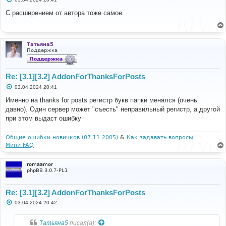
о
о
С расширением от автора тоже самое.
б
щ
е
н
и
Татьяна5
е
Поддержка
Re: [3.1][3.2] AddonForThanksForPosts
С
03.04.2024 20:41
о
о
Именно на thanks for posts регистр букв папки менялся (очень
б
давно). Один сервер может "съесть" неправильный регистр, а другой
щ
е
при этом выдаст ошибку
н
и
е
Общие ошибки новичков (07.11.2005)
&
Как задавать вопросы
Мини FAQ
romaamor
phpBB 3.0.7-PL1
Re: [3.1][3.2] AddonForThanksForPosts
С
03.04.2024 20:42
о
о
б
Татьяна5
писал(а):
щ