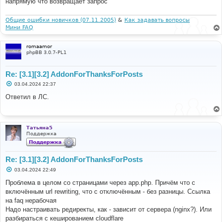
напрямую что возвращает запрос
и
е
Общие ошибки новичков (07.11.2005)
&
Как задавать вопросы
Мини FAQ
romaamor
phpBB 3.0.7-PL1
Re: [3.1][3.2] AddonForThanksForPosts
С
03.04.2024 22:37
о
о
Ответил в ЛС.
б
щ
е
н
и
Татьяна5
е
Поддержка
Re: [3.1][3.2] AddonForThanksForPosts
С
03.04.2024 22:49
о
о
Проблема в целом со страницами через app.php. Причём что с
б
включённым url rewriting, что с отключённым - без разницы. Ссылка
щ
е
на faq нерабочая
н
Надо настраивать редиректы, как - зависит от сервера (nginx?). Или
и
е
разбираться с кешированием cloudflare