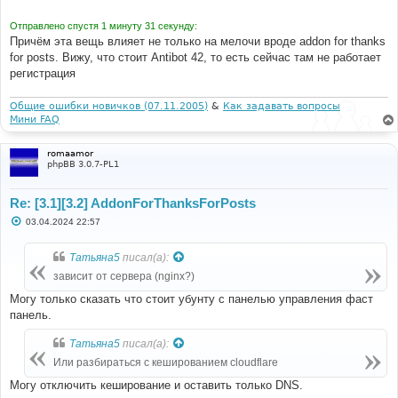
Отправлено спустя 1 минуту 31 секунду:
Причём эта вещь влияет не только на мелочи вроде addon for thanks
for posts. Вижу, что стоит Antibot 42, то есть сейчас там не работает
регистрация
Общие ошибки новичков (07.11.2005)
&
Как задавать вопросы
Мини FAQ
romaamor
phpBB 3.0.7-PL1
Re: [3.1][3.2] AddonForThanksForPosts
С
03.04.2024 22:57
о
о
б
Татьяна5
писал(а):
щ
е
зависит от сервера (nginx?)
н
и
Могу только сказать что стоит убунту с панелью управления фаст
е
панель.
Татьяна5
писал(а):
Или разбираться с кешированием cloudflare
Могу отключить кеширование и оставить только DNS.