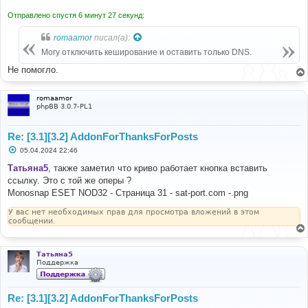
Отправлено спустя 6 минут 27 секунд:
romaamor
писал(а):
Могу отключить кеширование и оставить только DNS.
Не помогло.
romaamor
phpBB 3.0.7-PL1
Re: [3.1][3.2] AddonForThanksForPosts
С
05.04.2024 22:46
о
о
Татьяна5
, также заметил что криво работает кнопка вставить
б
ссылку. Это с той же оперы ?
щ
е
Monosnap ESET NOD32 - Страница 31 - sat-port.com -.png
н
и
У вас нет необходимых прав для просмотра вложений в этом
е
сообщении.
Татьяна5
Поддержка
Re: [3.1][3.2] AddonForThanksForPosts