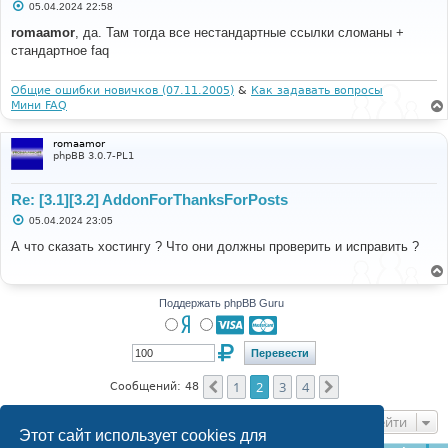
С
05.04.2024 22:58
о
о
romaamor
, да. Там тогда все нестандартные ссылки сломаны +
б
стандартное faq
щ
е
н
и
Общие ошибки новичков (07.11.2005)
&
Как задавать вопросы
е
Мини FAQ
romaamor
phpBB 3.0.7-PL1
Re: [3.1][3.2] AddonForThanksForPosts
С
05.04.2024 23:05
о
о
А что сказать хостингу ? Что они должны проверить и исправить ?
б
щ
е
н
и
Поддержать phpBB Guru
е
1
2
3
4
Пред.
След.
Сообщений: 48
Перейти
Этот сайт использует cookies для