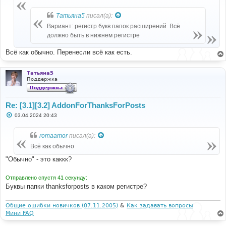
е
н
Татьяна5
писал(а):
и
е
Вариант: регистр букв папок расширений. Всё
должно быть в нижнем регистре
Всё как обычно. Перенесли всё как есть.
Татьяна5
Поддержка
Re: [3.1][3.2] AddonForThanksForPosts
С
03.04.2024 20:43
о
о
б
romaamor
писал(а):
щ
е
Всё как обычно
н
и
"Обычно" - это каккк?
е
Отправлено спустя 41 секунду:
Буквы папки thanksforposts в каком регистре?
Общие ошибки новичков (07.11.2005)
&
Как задавать вопросы
Мини FAQ