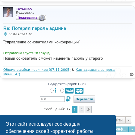
Татьяна5
Поддержка
Re: Потерял пароль админа
С
30.04.2024 1:40
о
о
"Управление основателями конференции"
б
щ
е
Отправлено спустя 28 секунд:
н
Новый основатель сможет изменить пароль у старого
и
е
Общие ошибки новичков (07.11.2005)
&
Как задавать вопросы
Мини FAQ
Поддержать phpBB Guru
1
2
След.
Сообщений: 17
Перейти
Этот сайт использует cookies для
Главная
Форумы
Наша команда
О команде
Конфиденциальность
обеспечения своей корректной работы.