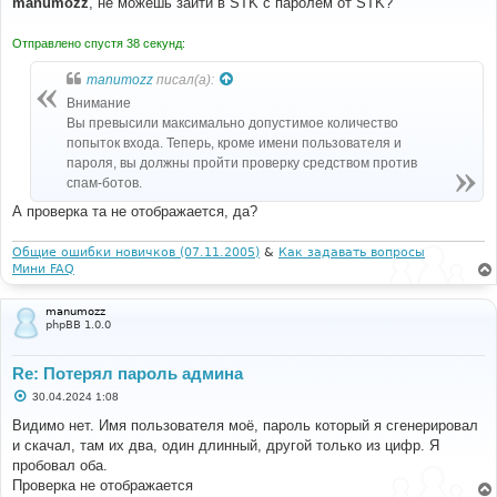
manumozz
, не можешь зайти в STK с паролем от STK?
б
щ
е
Отправлено спустя 38 секунд:
н
и
manumozz
писал(а):
е
Внимание
Вы превысили максимально допустимое количество
попыток входа. Теперь, кроме имени пользователя и
пароля, вы должны пройти проверку средством против
спам-ботов.
А проверка та не отображается, да?
Общие ошибки новичков (07.11.2005)
&
Как задавать вопросы
Мини FAQ
manumozz
phpBB 1.0.0
Re: Потерял пароль админа
С
30.04.2024 1:08
о
о
Видимо нет. Имя пользователя моё, пароль который я сгенерировал
б
и скачал, там их два, один длинный, другой только из цифр. Я
щ
е
пробовал оба.
н
Проверка не отображается
и