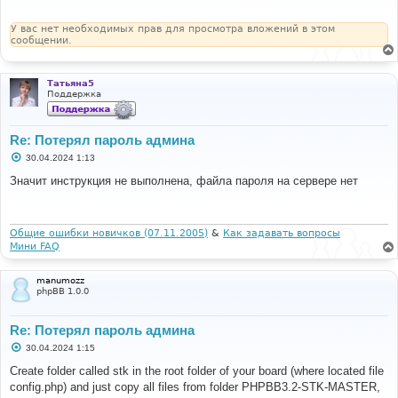
щ
е
н
У вас нет необходимых прав для просмотра вложений в этом
и
сообщении.
е
Татьяна5
Поддержка
Re: Потерял пароль админа
С
30.04.2024 1:13
о
о
Значит инструкция не выполнена, файла пароля на сервере нет
б
щ
е
н
и
Общие ошибки новичков (07.11.2005)
&
Как задавать вопросы
е
Мини FAQ
manumozz
phpBB 1.0.0
Re: Потерял пароль админа
С
30.04.2024 1:15
о
о
Create folder called stk in the root folder of your board (where located file
б
config.php) and just copy all files from folder PHPBB3.2-STK-MASTER,
щ