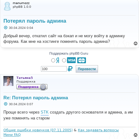
manumozz
phpBB 1.0.0
Потерял пароль админа
С
30.04.2024 0:04
о
о
Добрый вечер, откатил сайт на бэкап и не могу войту в админку
б
форума. Как мне на хостинге поменять пароль админа?
щ
е
н
и
Поддержать phpBB Guru
е
Татьяна5
Поддержка
Re: Потерял пароль админа
С
30.04.2024 0:07
о
о
Проще всего через
STK
создать другого основателя и админа, а им
б
уже поменять на старом
щ
е
н
и
Общие ошибки новичков (07.11.2005)
&
Как задавать вопросы
е
Мини FAQ