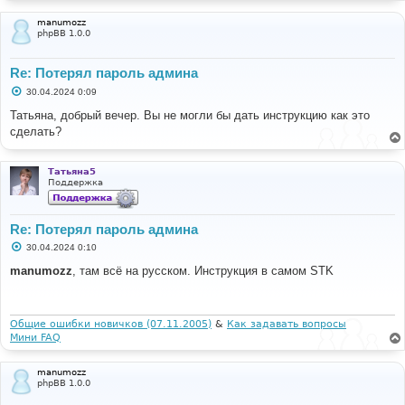
manumozz
phpBB 1.0.0
Re: Потерял пароль админа
С
30.04.2024 0:09
о
о
Татьяна, добрый вечер. Вы не могли бы дать инструкцию как это
б
сделать?
щ
е
н
и
Татьяна5
е
Поддержка
Re: Потерял пароль админа
С
30.04.2024 0:10
о
о
manumozz
, там всё на русском. Инструкция в самом STK
б
щ
е
н
и
Общие ошибки новичков (07.11.2005)
&
Как задавать вопросы
е
Мини FAQ
manumozz
phpBB 1.0.0