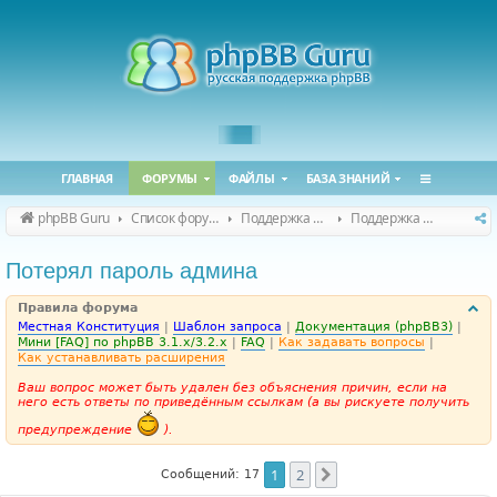
ГЛАВНАЯ
ФОРУМЫ
ФАЙЛЫ
БАЗА ЗНАНИЙ
phpBB Guru
Список форумов
Поддержка phpBB
Поддержка phpBB 3.3.x
Потерял пароль админа
Правила форума
Местная Конституция
|
Шаблон запроса
|
Документация (phpBB3)
|
Мини [FAQ] по phpBB 3.1.x/3.2.x
|
FAQ
|
Как задавать вопросы
|
Как устанавливать расширения
Ваш вопрос может быть удален без объяснения причин, если на
него есть ответы по приведённым ссылкам (а вы рискуете получить
предупреждение
).
1
2
След.
Сообщений: 17