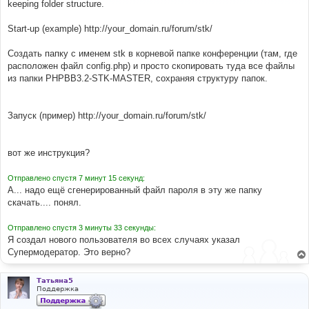
е
keeping folder structure.
н
и
е
Start-up (example) http://your_domain.ru/forum/stk/
Создать папку с именем stk в корневой папке конференции (там, где
расположен файл config.php) и просто скопировать туда все файлы
из папки PHPBB3.2-STK-MASTER, сохраняя структуру папок.
Запуск (пример) http://your_domain.ru/forum/stk/
вот же инструкция?
Отправлено спустя 7 минут 15 секунд:
А... надо ещё сгенерированный файл пароля в эту же папку
скачать.... понял.
Отправлено спустя 3 минуты 33 секунды:
Я создал нового пользователя во всех случаях указал
Супермодератор. Это верно?
Татьяна5
Поддержка