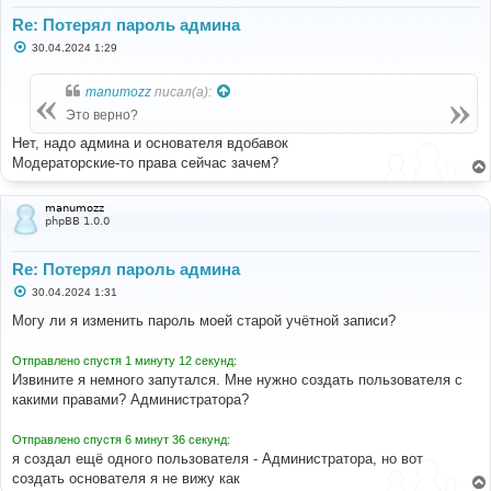
Re: Потерял пароль админа
С
30.04.2024 1:29
о
о
б
manumozz
писал(а):
щ
е
Это верно?
н
и
Нет, надо админа и основателя вдобавок
е
Модераторские-то права сейчас зачем?
manumozz
phpBB 1.0.0
Re: Потерял пароль админа
С
30.04.2024 1:31
о
о
Могу ли я изменить пароль моей старой учётной записи?
б
щ
е
Отправлено спустя 1 минуту 12 секунд:
н
Извините я немного запутался. Мне нужно создать пользователя с
и
е
какими правами? Администратора?
Отправлено спустя 6 минут 36 секунд:
я создал ещё одного пользователя - Администратора, но вот
создать основателя я не вижу как