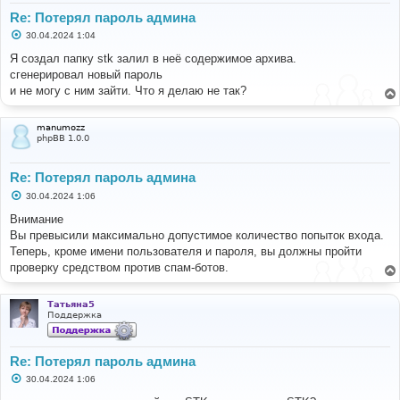
Re: Потерял пароль админа
С
30.04.2024 1:04
о
о
Я создал папку stk залил в неё содержимое архива.
б
сгенерировал новый пароль
щ
е
и не могу с ним зайти. Что я делаю не так?
н
и
е
manumozz
phpBB 1.0.0
Re: Потерял пароль админа
С
30.04.2024 1:06
о
о
Внимание
б
Вы превысили максимально допустимое количество попыток входа.
щ
е
Теперь, кроме имени пользователя и пароля, вы должны пройти
н
проверку средством против спам-ботов.
и
е
Татьяна5
Поддержка
Re: Потерял пароль админа
С
30.04.2024 1:06
о
о