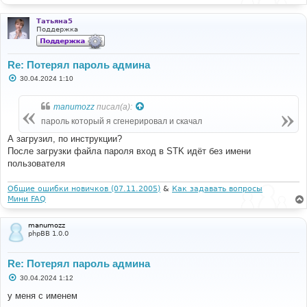
е
Татьяна5
Поддержка
Re: Потерял пароль админа
С
30.04.2024 1:10
о
о
б
manumozz
писал(а):
щ
е
пароль который я сгенерировал и скачал
н
и
А загрузил, по инструкции?
е
После загрузки файла пароля вход в STK идёт без имени
пользователя
Общие ошибки новичков (07.11.2005)
&
Как задавать вопросы
Мини FAQ
manumozz
phpBB 1.0.0
Re: Потерял пароль админа
С
30.04.2024 1:12
о
о
у меня с именем
б