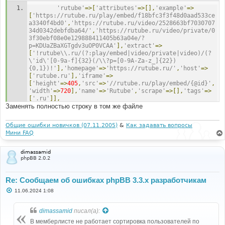
'rutube'
=>[
'attributes'
=>[],
'example'
=>
[
'https://rutube.ru/play/embed/f18bfc3f3f48d0aad533ce
a3340f4bd0'
,
'https://rutube.ru/video/2528663bf7030707
34d0342debfdba64/'
,
'https://rutube.ru/video/private/0
3f30ebf08e0e129888411405b63a04e/?
p=KDUaZBaXGTgdv3uOP0VCAA'
],
'extract'
=>
[
'!rutube\\.ru/(?:play/embed|video/private|video)/(?
\'id\'[0-9a-f]{32}(/\\?p=[0-9A-Za-z_]{22})
{0,1})!'
],
'homepage'
=>
'https://rutube.ru/'
,
'host'
=>
[
'rutube.ru'
],
'iframe'
=>
[
'height'
=>
405
,
'src'
=>
'//rutube.ru/play/embed/{@id}'
,
'width'
=>
720
],
'name'
=>
'Rutube'
,
'scrape'
=>[],
'tags'
=>
[
'.ru'
]],
Заменять полностью строку в том же файле
Общие ошибки новичков (07.11.2005)
&
Как задавать вопросы
Мини FAQ
dimassamid
phpBB 2.0.2
Re: Сообщаем об ошибках phpBB 3.3.x разработчикам
С
11.06.2024 1:08
о
о
б
dimassamid
писал(а):
щ
е
В мемберлисте не работает сортировка пользователей по