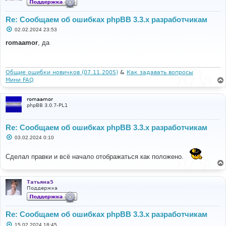
Re: Сообщаем об ошибках phpBB 3.3.x разработчикам
С
02.02.2024 23:53
о
о
romaamor
, да
б
щ
е
н
и
Общие ошибки новичков (07.11.2005)
&
Как задавать вопросы
е
Мини FAQ
romaamor
phpBB 3.0.7-PL1
Re: Сообщаем об ошибках phpBB 3.3.x разработчикам
С
03.02.2024 0:10
о
о
б
Сделал правки и всё начало отображаться как положено.
щ
е
н
и
Татьяна5
е
Поддержка
Re: Сообщаем об ошибках phpBB 3.3.x разработчикам
С
15.02.2024 18:45