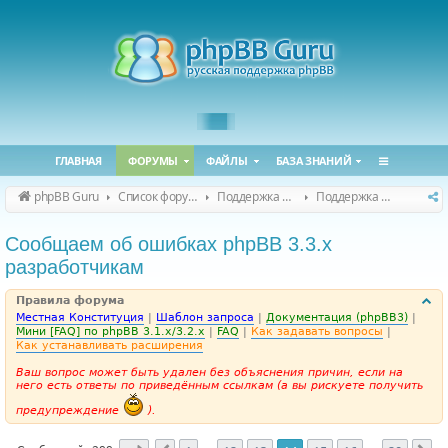
ГЛАВНАЯ
ФОРУМЫ
ФАЙЛЫ
БАЗА ЗНАНИЙ
phpBB Guru
Список форумов
Поддержка phpBB
Поддержка phpBB 3.3.x
Сообщаем об ошибках phpBB 3.3.x
разработчикам
Правила форума
Местная Конституция
|
Шаблон запроса
|
Документация (phpBB3)
|
Мини [FAQ] по phpBB 3.1.x/3.2.x
|
FAQ
|
Как задавать вопросы
|
Как устанавливать расширения
Ваш вопрос может быть удален без объяснения причин, если на
него есть ответы по приведённым ссылкам (а вы рискуете получить
предупреждение
).