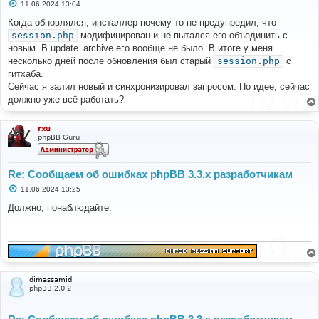
С
11.06.2024 13:04
о
о
Когда обновлялся, инсталлер почему-то не предупредил, что
б
session.php
модифицирован и не пытался его объединить с
щ
е
новым. В update_archive его вообще не было. В итоге у меня
н
несколько дней после обновления был старый
session.php
с
и
е
гитхаба.
Сейчас я залил новый и синхронизировал запросом. По идее, сейчас
должно уже всё работать?
rxu
phpBB Guru
Re: Сообщаем об ошибках phpBB 3.3.x разработчикам
С
11.06.2024 13:25
о
о
Должно, понаблюдайте.
б
щ
е
н
и
е
dimassamid
phpBB 2.0.2