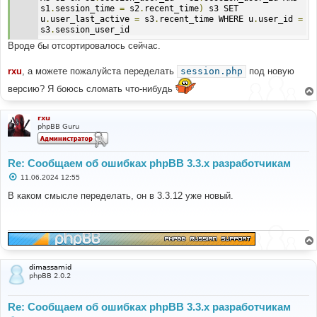
s1
.
session_time 
=
 s2
.
recent_time
)
 s3 SET 
u
.
user_last_active 
=
 s3
.
recent_time WHERE u
.
user_id 
=
s3
.
session_user_id
Вроде бы отсортировалось сейчас.
rxu
, а можете пожалуйста переделать
session.php
под новую
версию? Я боюсь сломать что-нибудь
rxu
phpBB Guru
Re: Сообщаем об ошибках phpBB 3.3.x разработчикам
С
11.06.2024 12:55
о
о
В каком смысле переделать, он в 3.3.12 уже новый.
б
щ
е
н
и
е
dimassamid
phpBB 2.0.2
Re: Сообщаем об ошибках phpBB 3.3.x разработчикам