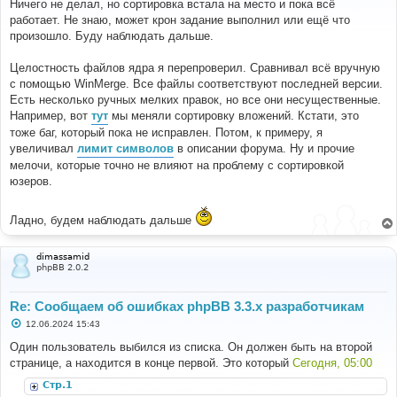
о
Ничего не делал, но сортировка встала на место и пока всё
б
работает. Не знаю, может крон задание выполнил или ещё что
щ
е
произошло. Буду наблюдать дальше.
н
и
е
Целостность файлов ядра я перепроверил. Сравнивал всё вручную
с помощью WinMerge. Все файлы соответствуют последней версии.
Есть несколько ручных мелких правок, но все они несущественные.
Например, вот
тут
мы меняли сортировку вложений. Кстати, это
тоже баг, который пока не исправлен. Потом, к примеру, я
увеличивал
лимит символов
в описании форума. Ну и прочие
мелочи, которые точно не влияют на проблему с сортировкой
юзеров.
Ладно, будем наблюдать дальше
dimassamid
phpBB 2.0.2
Re: Сообщаем об ошибках phpBB 3.3.x разработчикам
С
12.06.2024 15:43
о
о
Один пользователь выбился из списка. Он должен быть на второй
б
странице, а находится в конце первой. Это который
Сегодня, 05:00
щ
е
Стр.1
н
и