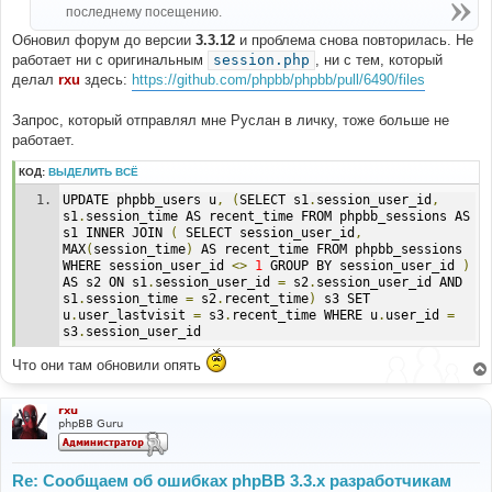
н
последнему посещению.
и
е
Обновил форум до версии
3.3.12
и проблема снова повторилась. Не
работает ни с оригинальным
session.php
, ни с тем, который
делал
rxu
здесь:
https://github.com/phpbb/phpbb/pull/6490/files
Запрос, который отправлял мне Руслан в личку, тоже больше не
работает.
КОД:
ВЫДЕЛИТЬ ВСЁ
UPDATE phpbb_users u
,
(
SELECT s1
.
session_user_id
,
s1
.
session_time AS recent_time FROM phpbb_sessions AS 
s1 INNER JOIN 
(
 SELECT session_user_id
,
MAX
(
session_time
)
 AS recent_time FROM phpbb_sessions 
WHERE session_user_id 
<>
1
 GROUP BY session_user_id 
)
AS s2 ON s1
.
session_user_id 
=
 s2
.
session_user_id AND 
s1
.
session_time 
=
 s2
.
recent_time
)
 s3 SET 
u
.
user_lastvisit 
=
 s3
.
recent_time WHERE u
.
user_id 
=
s3
.
session_user_id
Что они там обновили опять
rxu
phpBB Guru
Re: Сообщаем об ошибках phpBB 3.3.x разработчикам