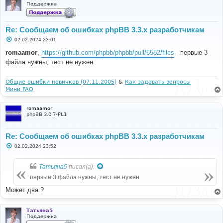
Поддержка
Re: Сообщаем об ошибках phpBB 3.3.x разработчикам
С
02.02.2024 23:01
о
о
romaamor
,
https://github.com/phpbb/phpbb/pull/6582/files
- первые 3
б
файла нужны, тест не нужен
щ
е
н
и
Общие ошибки новичков (07.11.2005)
&
Как задавать вопросы
е
Мини FAQ
romaamor
phpBB 3.0.7-PL1
Re: Сообщаем об ошибках phpBB 3.3.x разработчикам
С
02.02.2024 23:52
о
о
б
Татьяна5
писал(а):
щ
е
первые 3 файла нужны, тест не нужен
н
и
Может два ?
е
Татьяна5
Поддержка