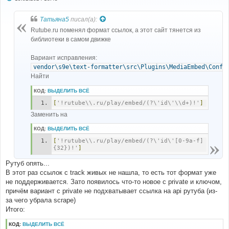
о
о
б
Татьяна5
писал(а):
щ
е
Rutube.ru поменял формат ссылок, а этот сайт тянется из
н
библиотеки в самом движке
и
е
Вариант исправления:
vendor\s9e\text-formatter\src\Plugins\MediaEmbed\Confi
Найти
КОД:
ВЫДЕЛИТЬ ВСЁ
[
'!rutube\\.ru/play/embed/(?\'id\'\\d+)!'
]
Заменить на
КОД:
ВЫДЕЛИТЬ ВСЁ
[
'!rutube\\.ru/play/embed/(?\'id\'[0-9a-f]
{32})!'
]
Рутуб опять...
В этот раз ссылок с track живых не нашла, то есть тот формат уже
не поддерживается. Зато появилось что-то новое с private и ключом,
причём вариант с private не подхватывает ссылка на api рутуба (из-
за чего убрала scrape)
Итого:
КОД:
ВЫДЕЛИТЬ ВСЁ