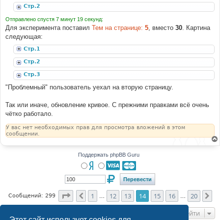
Стр.2
е
Отправлено спустя 7 минут 19 секунд:
Для эксперимента поставил
Тем на странице:
5
, вместо
30
. Картина
следующая:
Стр.1
Стр.2
Стр.3
"Проблемный" пользователь уехал на вторую страницу.
Так или иначе, обновление кривое. С прежними правками всё очень
чётко работало.
У вас нет необходимых прав для просмотра вложений в этом
сообщении.
Поддержать phpBB Guru
Страница
14
из
20
1
12
13
14
15
16
20
Пред.
Сл
Сообщений: 299
…
…
Перейти
Этот сайт использует cookies для