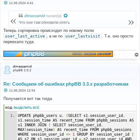
С
11.06.2024 4:41
о
о
б
dimassamid
писал(а):
щ
е
Что они там обновили опять
н
и
Теперь сортировка происходит по новому полю
е
user_last_active
, а не по
user_lastvisit
. Т.е. оно просто
переехало туда.
dimassamid
phpBB 2.0.2
Re: Сообщаем об ошибках phpBB 3.3.x разработчикам
С
11.06.2024 12:54
о
о
Получается вот так тогда.
б
щ
КОД:
ВЫДЕЛИТЬ ВСЁ
е
н
UPDATE phpbb_users u
,
(
SELECT s1
.
session_user_id
,
и
е
s1
.
session_time AS recent_time FROM phpbb_sessions AS 
s1 INNER JOIN 
(
 SELECT session_user_id
,
MAX
(
session_time
)
 AS recent_time FROM phpbb_sessions 
WHERE session_user_id 
<>
1
 GROUP BY session_user_id 
)
AS s2 ON s1
.
session_user_id 
=
 s2
.
session_user_id AND 