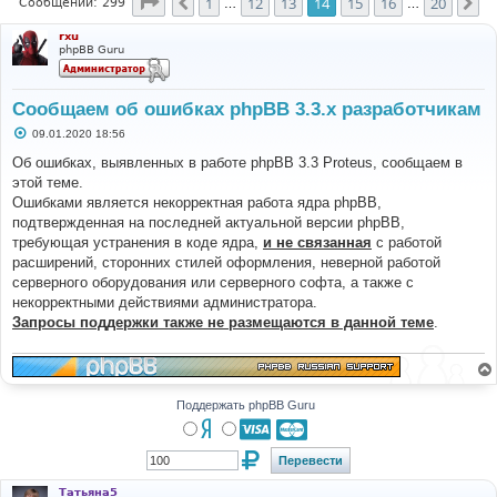
Страница
14
из
20
1
12
13
14
15
16
20
Пред.
Сл
Сообщений: 299
…
…
rxu
phpBB Guru
Сообщаем об ошибках phpBB 3.3.x разработчикам
С
09.01.2020 18:56
о
о
Об ошибках, выявленных в работе phpBB 3.3 Proteus, сообщаем в
б
этой теме.
щ
е
Ошибками является некорректная работа ядра phpBB,
н
подтвержденная на последней актуальной версии phpBB,
и
е
требующая устранения в коде ядра,
и не связанная
с работой
расширений, сторонних стилей оформления, неверной работой
серверного оборудования или серверного софта, а также с
некорректными действиями администратора.
Запросы поддержки также не размещаются в данной теме
.
Поддержать phpBB Guru
Татьяна5