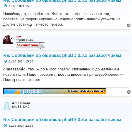
Re: Сообщаем об ошибках phpBB 3.3.x разработчикам
С
11.06.2024 15:03
о
о
Понаблюдал, не работает. Всё то же самое. Пользователи,
б
посетившие форум буквально недавно, опять начали уезжать на
щ
е
другие страницы, вместо первой.
н
и
е
rxu
phpBB Guru
Re: Сообщаем об ошибках phpBB 3.3.x разработчикам
С
11.06.2024 15:20
о
о
dimassamid
, там было много правок, связанных с добавлением
б
нового поля. Надо проверять, все ли внесены при автообновлении.
щ
е
Подозреваю, что нет.
н
и
е
dimassamid
phpBB 2.0.2
Re: Сообщаем об ошибках phpBB 3.3.x разработчикам
С
11.06.2024 22:58
о