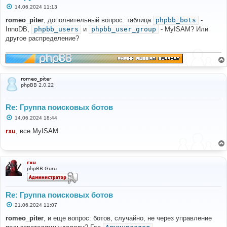
С
14.06.2024 11:13
о
о
romeo_piter
, дополнительный вопрос: таблица
phpbb_bots
-
б
InnoDB,
phpbb_users
и
phpbb_user_group
- MyISAM? Или
щ
е
другое распределение?
н
и
е
romeo_piter
phpBB 2.0.22
Re: Группа поисковых ботов
С
14.06.2024 18:44
о
о
rxu
, все MyISAM
б
щ
е
н
и
rxu
е
phpBB Guru
Re: Группа поисковых ботов
С
21.06.2024 11:07
о
о
romeo_piter
, и еще вопрос: ботов, случайно, не через управление
б