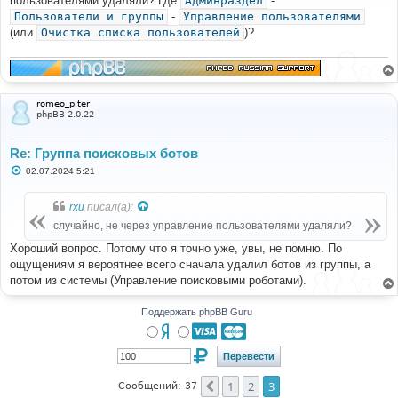
пользователями удаляли? Где
Админраздел
-
щ
е
Пользователи и группы
-
Управление пользователями
н
(или
Очистка списка пользователей
)?
и
е
romeo_piter
phpBB 2.0.22
Re: Группа поисковых ботов
С
02.07.2024 5:21
о
о
б
rxu
писал(а):
щ
е
случайно, не через управление пользователями удаляли?
н
и
Хороший вопрос. Потому что я точно уже, увы, не помню. По
е
ощущениям я вероятнее всего сначала удалил ботов из группы, а
потом из системы (Управление поисковыми роботами).
Поддержать phpBB Guru
1
2
3
Пред.
Сообщений: 37