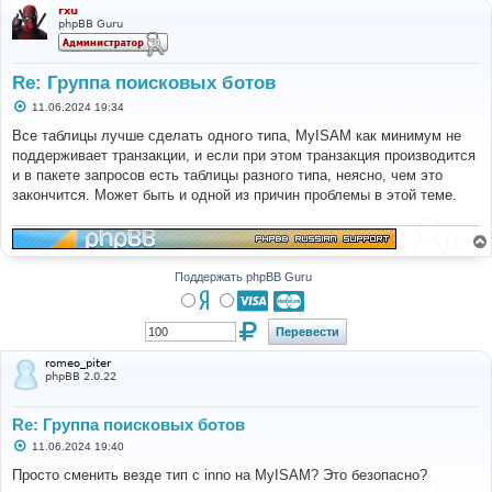
rxu
phpBB Guru
Re: Группа поисковых ботов
С
11.06.2024 19:34
о
о
Все таблицы лучше сделать одного типа, MyISAM как минимум не
б
поддерживает транзакции, и если при этом транзакция производится
щ
е
и в пакете запросов есть таблицы разного типа, неясно, чем это
н
закончится. Может быть и одной из причин проблемы в этой теме.
и
е
Поддержать phpBB Guru
romeo_piter
phpBB 2.0.22
Re: Группа поисковых ботов
С
11.06.2024 19:40
о
о
Просто сменить везде тип с inno на MyISAM? Это безопасно?
б