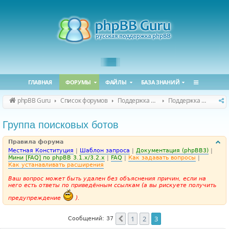
ГЛАВНАЯ
ФОРУМЫ
ФАЙЛЫ
БАЗА ЗНАНИЙ
phpBB Guru
Список форумов
Поддержка phpBB
Поддержка phpBB 3.3.x
Группа поисковых ботов
Правила форума
Местная Конституция
|
Шаблон запроса
|
Документация (phpBB3)
|
Мини [FAQ] по phpBB 3.1.x/3.2.x
|
FAQ
|
Как задавать вопросы
|
Как устанавливать расширения
Ваш вопрос может быть удален без объяснения причин, если на
него есть ответы по приведённым ссылкам (а вы рискуете получить
предупреждение
).
1
2
3
Пред.
Сообщений: 37