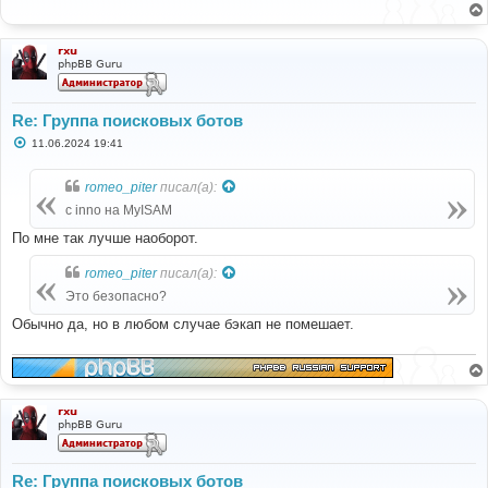
щ
е
н
и
rxu
е
phpBB Guru
Re: Группа поисковых ботов
С
11.06.2024 19:41
о
о
б
romeo_piter
писал(а):
щ
е
с inno на MyISAM
н
и
По мне так лучше наоборот.
е
romeo_piter
писал(а):
Это безопасно?
Обычно да, но в любом случае бэкап не помешает.
rxu
phpBB Guru
Re: Группа поисковых ботов