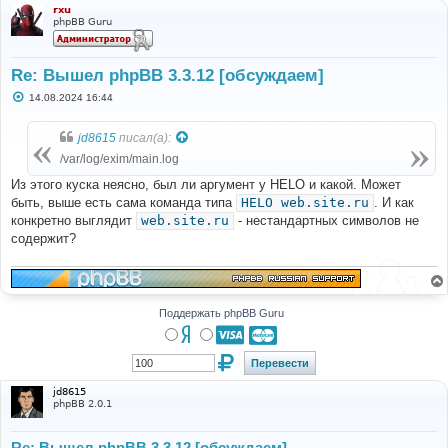
rxu
phpBB Guru
Re: Вышел phpBB 3.3.12 [обсуждаем]
С
14.08.2024 16:44
о
о
б
jd8615
писал(а):
щ
е
/var/log/exim/main.log
н
и
Из этого куска неясно, был ли аргумент у HELO и какой. Может
е
быть, выше есть сама команда типа
HELO web.site.ru
. И как
конкретно выглядит
web.site.ru
- нестандартных символов не
содержит?
Поддержать phpBB Guru
jd8615
phpBB 2.0.1
Re: Вышел phpBB 3.3.12 [обсуждаем]