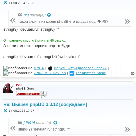
$local_host
=
 php_uname
(
'n'
);
С
14.08.2024 17:23
о
о
// Able to resolve name to IP
б
rxu
писал(а):
if
((
$addr
=
@gethostbyname
(
$local_host
))
!==
щ
$local_host
)
е
такой скрипт из корня phpBB что выдаст под PHP8?
{
н
и
// Able to resolve IP back to name
string(9) "devuan.ru" string(0) ""
е
if
((
$name
=
@gethostbyaddr
(
$addr
))
!==
$addr
)
Отправлено спустя 2 минуты 46 секунд:
{
А если сменить версию php то будет:
$local_host
=
$name
;
}
}
string(9) "devuan.ru" string(13) "web.site.ru"
}
ФМСА
|
Форум нутрициологов России
|
GNU/Linux Devuan
|
Yet another Basic
var_dump
(
$local_host
);
rxu
phpBB Guru
Re: Вышел phpBB 3.3.12 [обсуждаем]
С
14.08.2024 17:27
о
о
б
jd8615
писал(а):
щ
е
string(9) "devuan.ru" string(0) ""
н
и