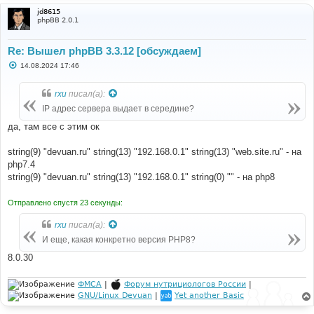
jd8615
phpBB 2.0.1
Re: Вышел phpBB 3.3.12 [обсуждаем]
С
14.08.2024 17:46
о
о
б
rxu
писал(а):
щ
е
IP адрес сервера выдает в середине?
н
и
да, там все с этим ок
е
string(9) "devuan.ru" string(13) "192.168.0.1" string(13) "web.site.ru" - на
php7.4
string(9) "devuan.ru" string(13) "192.168.0.1" string(0) "" - на php8
Отправлено спустя 23 секунды:
rxu
писал(а):
И еще, какая конкретно версия PHP8?
8.0.30
ФМСА
|
Форум нутрициологов России
|
GNU/Linux Devuan
|
Yet another Basic