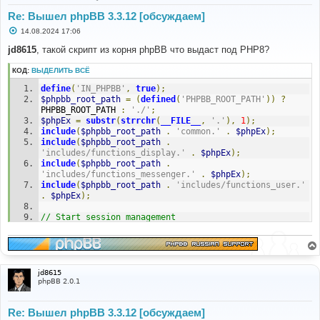
Re: Вышел phpBB 3.3.12 [обсуждаем]
С
14.08.2024 17:06
о
о
jd8615
, такой скрипт из корня phpBB что выдаст под PHP8?
б
щ
КОД:
ВЫДЕЛИТЬ ВСЁ
е
н
define
(
'IN_PHPBB'
,
true
);
и
е
$phpbb_root_path
=
(
defined
(
'PHPBB_ROOT_PATH'
))
?
PHPBB_ROOT_PATH 
:
'./'
;
$phpEx
=
substr
(
strrchr
(
__FILE__
,
'.'
),
1
);
include
(
$phpbb_root_path
.
'common.'
.
$phpEx
);
include
(
$phpbb_root_path
.
'includes/functions_display.'
.
$phpEx
);
include
(
$phpbb_root_path
.
'includes/functions_messenger.'
.
$phpEx
);
include
(
$phpbb_root_path
.
'includes/functions_user.'
.
$phpEx
);
// Start session management
$user
->
session_begin
();
$auth
->
acl
(
$user
->
data
);
$user
->
setup
(
'viewforum'
);
$local_host
=
$user
->
host
;
jd8615
var_dump
(
$local_host
);
phpBB 2.0.1
if
(
function_exists
(
'php_uname'
))
Re: Вышел phpBB 3.3.12 [обсуждаем]
{