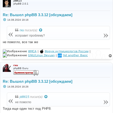
jd8615
phpBB 2.0.1
Re: Вышел phpBB 3.3.12 [обсуждаем]
С
14.08.2024 18:16
о
о
б
rxu
писал(а):
щ
е
исправит проблему?
н
и
не помогло, все так же
е
ФМСА
|
Форум нутрициологов России
|
GNU/Linux Devuan
|
Yet another Basic
rxu
phpBB Guru
Re: Вышел phpBB 3.3.12 [обсуждаем]
С
14.08.2024 18:26
о
о
б
jd8615
писал(а):
щ
е
не помогло
н
и
Тогда еще один тест под PHP8:
е