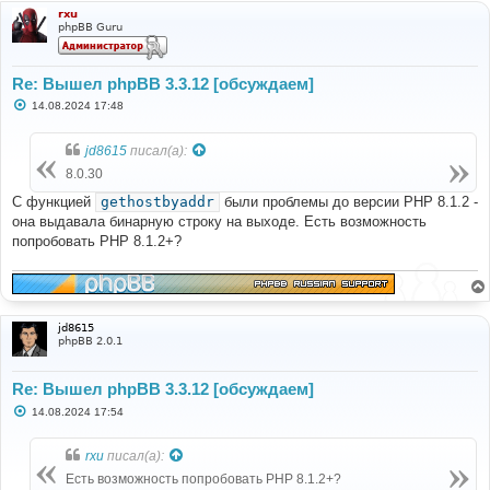
rxu
phpBB Guru
Re: Вышел phpBB 3.3.12 [обсуждаем]
С
14.08.2024 17:48
о
о
б
jd8615
писал(а):
щ
е
8.0.30
н
и
С функцией
gethostbyaddr
были проблемы до версии PHP 8.1.2 -
е
она выдавала бинарную строку на выходе. Есть возможность
попробовать PHP 8.1.2+?
jd8615
phpBB 2.0.1
Re: Вышел phpBB 3.3.12 [обсуждаем]
С
14.08.2024 17:54
о
о
б
rxu
писал(а):
щ
е
Есть возможность попробовать PHP 8.1.2+?
н