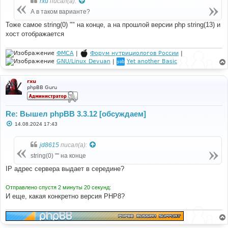
rxu
писал(а):
if
((
$addr
=
gethostbyname
(
$local_host
))
!==
щ
$local_host
)
е
А в таком варианте?
{
н
и
		var_dump
(
$addr
);
Тоже самое string(0) "" на конце, а на прошлой версии php string(13) и
е
хост отображается
// Able to resolve IP back to name
if
((
$name
=
gethostbyaddr
(
$addr
))
!==
$addr
)
ФМСА
|
Форум нутрициологов России
|
{
GNU/Linux Devuan
|
Yet another Basic
$local_host
=
$name
;
}
}
rxu
}
phpBB Guru
var_dump
(
$local_host
);
Re: Вышел phpBB 3.3.12 [обсуждаем]
С
14.08.2024 17:43
о
о
б
jd8615
писал(а):
щ
е
string(0) "" на конце
н
и
IP адрес сервера выдает в середине?
е
Отправлено спустя 2 минуты 20 секунд:
И еще, какая конкретно версия PHP8?