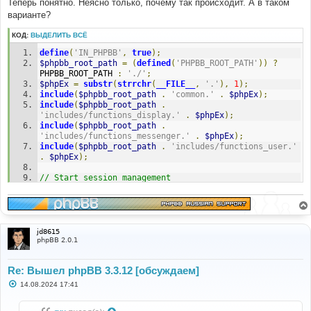
Теперь понятно. Неясно только, почему так происходит. А в таком
е
варианте?
КОД:
ВЫДЕЛИТЬ ВСЁ
define
(
'IN_PHPBB'
,
true
);
$phpbb_root_path
=
(
defined
(
'PHPBB_ROOT_PATH'
))
?
PHPBB_ROOT_PATH 
:
'./'
;
$phpEx
=
substr
(
strrchr
(
__FILE__
,
'.'
),
1
);
include
(
$phpbb_root_path
.
'common.'
.
$phpEx
);
include
(
$phpbb_root_path
.
'includes/functions_display.'
.
$phpEx
);
include
(
$phpbb_root_path
.
'includes/functions_messenger.'
.
$phpEx
);
include
(
$phpbb_root_path
.
'includes/functions_user.'
.
$phpEx
);
// Start session management
$user
->
session_begin
();
$auth
->
acl
(
$user
->
data
);
$user
->
setup
(
'viewforum'
);
$local_host
=
$user
->
host
;
jd8615
var_dump
(
$local_host
);
phpBB 2.0.1
if
(
function_exists
(
'php_uname'
))
Re: Вышел phpBB 3.3.12 [обсуждаем]
{
$local_host
=
 php_uname
(
'n'
);
С
14.08.2024 17:41
о
о
// Able to resolve name to IP
б