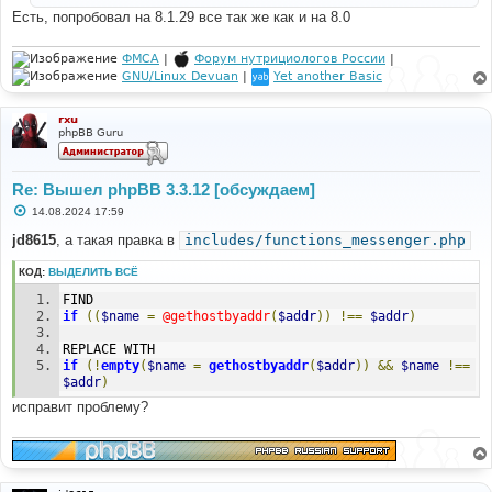
и
Есть, попробовал на 8.1.29 все так же как и на 8.0
е
ФМСА
|
Форум нутрициологов России
|
GNU/Linux Devuan
|
Yet another Basic
rxu
phpBB Guru
Re: Вышел phpBB 3.3.12 [обсуждаем]
С
14.08.2024 17:59
о
о
jd8615
, а такая правка в
includes/functions_messenger.php
б
щ
КОД:
ВЫДЕЛИТЬ ВСЁ
е
н
FIND
и
е
if
((
$name
=
@gethostbyaddr
(
$addr
))
!==
$addr
)
REPLACE WITH
if
(!
empty
(
$name
=
gethostbyaddr
(
$addr
))
&&
$name
!==
$addr
)
исправит проблему?