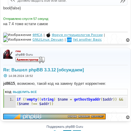
Должно выдать true или false.
// Able to resolve IP back to name
н
if
(!
empty
(
$name
=
gethostbyaddr
(
$addr
))
&&
и
bool(false)
е
$name
!==
$addr
)
{
Отправлено спустя 57 секунд:
$local_host
=
$name
;
на 7.4 тоже кстати самое
}
}
}
ФМСА
|
Форум нутрициологов России
|
GNU/Linux Devuan
|
Yet another Basic
var_dump
(
strspn
(
$local_host
,
'01'
)
===
strlen
(
$local_host
));
rxu
phpBB Guru
Re: Вышел phpBB 3.3.12 [обсуждаем]
С
14.08.2024 18:52
о
о
jd8615
, возможно, такой код на замену будет корректнее:
б
щ
КОД:
ВЫДЕЛИТЬ ВСЁ
е
н
if
(!
empty
((
string
)
$name
=
gethostbyaddr
(
$addr
))
&&
и
е
(
$name
!==
$addr
))
Поддержать phpBB Guru