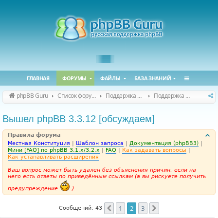
ГЛАВНАЯ
ФОРУМЫ
ФАЙЛЫ
БАЗА ЗНАНИЙ
phpBB Guru
Список форумов
Поддержка phpBB
Поддержка phpBB 3.3.x
Вышел phpBB 3.3.12 [обсуждаем]
Правила форума
Местная Конституция
|
Шаблон запроса
|
Документация (phpBB3)
|
Мини [FAQ] по phpBB 3.1.x/3.2.x
|
FAQ
|
Как задавать вопросы
|
Как устанавливать расширения
Ваш вопрос может быть удален без объяснения причин, если на
него есть ответы по приведённым ссылкам (а вы рискуете получить
предупреждение
).
1
2
3
Пред.
След.
Сообщений: 43