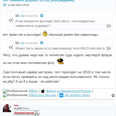
С
14.08.2024 16:55
о
о
б
rxu
писал(а):
щ
е
И как конкретно выглядит web.site.ru - нестандартных
н
символов не содержит?
и
е
вот прям так и выглядит
обычный домен без кириллицы.
rxu
писал(а):
Может быть, выше есть сама команда типа HELO web.site.ru
Нету, это думаю надо как то телнетом туда ходить эмулируя форум,
но на этом мои полномочия фсе
Сам почтовый сервер настроен, тест проходит на 10\10 в том числе
если почту проверять из под регистрации пользователя. Но только
на php7.4 на 8 и выше - не работает
ФМСА
|
Форум нутрициологов России
|
GNU/Linux Devuan
|
Yet another Basic
rxu
phpBB Guru