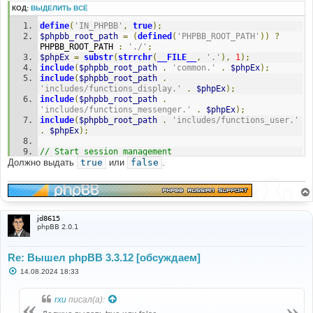
КОД:
ВЫДЕЛИТЬ ВСЁ
define
(
'IN_PHPBB'
,
true
);
$phpbb_root_path
=
(
defined
(
'PHPBB_ROOT_PATH'
))
?
PHPBB_ROOT_PATH 
:
'./'
;
$phpEx
=
substr
(
strrchr
(
__FILE__
,
'.'
),
1
);
include
(
$phpbb_root_path
.
'common.'
.
$phpEx
);
include
(
$phpbb_root_path
.
'includes/functions_display.'
.
$phpEx
);
include
(
$phpbb_root_path
.
'includes/functions_messenger.'
.
$phpEx
);
include
(
$phpbb_root_path
.
'includes/functions_user.'
.
$phpEx
);
// Start session management
Должно выдать
$user
->
session_begin
true
или
false
();
.
$auth
->
acl
(
$user
->
data
);
$user
->
setup
(
'viewforum'
);
$local_host
=
$user
->
host
;
jd8615
if
(
function_exists
(
'php_uname'
))
phpBB 2.0.1
{
$local_host
=
 php_uname
(
'n'
);
Re: Вышел phpBB 3.3.12 [обсуждаем]
// Able to resolve name to IP
С
14.08.2024 18:33
if
((
$addr
=
gethostbyname
(
$local_host
))
!==
о
$local_host
)
о
б
{
rxu
писал(а):
щ
е