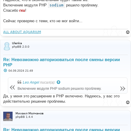
щ
е
Включение модуля PHP
sodium
решило проблему.
н
Спасибо
rxu
!
и
е
Сейчас проверяю с теми, кто не мог войти...
ALL ABOUT AQUARIUM
Ulenka
phpBB 2.0.0
Re: Невозможно авторизоваться после смены версии
PHP
С
04.09.2024 21:49
о
о
б
Leo Angel
писал(а):
щ
е
Включение модуля PHP sodium решило проблему.
н
и
Да, у меня это расширение в PHP включено. Надеюсь, у вас это
е
действительно решение проблемы.
Михаил Молчанов
phpBB 1.4.4
Re: Невозможно авторизоваться после смены версии