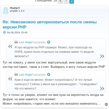
1
2
Пред.
Сообщений: 28
MasterX
phpBB 1.4.4
Re: Невозможно авторизоваться после смены
версии PHP
С
04.09.2024 15:40
о
о
б
Leo Angel
писал(а):
щ
е
Я про модули на PHP сервере. Может, при переходе на
н
PHP8, нужно было отдельно на сервере какие-то модули
и
е
включить?
Тут не помогу, у меня хостинг виртуальный, мне какие модули
хостер поставил, такие и стоят. Выбирать я могу только версии PHP
Leo Angel
писал(а):
Куки я ещё не менял. Может попробовать? И что лучше
написать? Сейчас у меня как и рекомендуют - "точкадомен".
На что менять?
Тут я точно не уверен, влияет ли имя куки на вероятность входа на
форум, но мне кажется, что влияет.
Может попробовать старое имя, если оно внезапно изменилось....