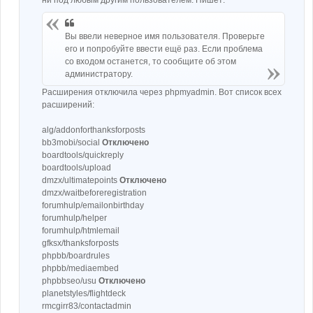
ни под любым другим пользователем. Пишет:
Вы ввели неверное имя пользователя. Проверьте
его и попробуйте ввести ещё раз. Если проблема
со входом останется, то сообщите об этом
администратору.
Расширения отключила через phpmyadmin. Вот список всех
расширений:
alg/addonforthanksforposts
bb3mobi/social
Отключено
boardtools/quickreply
boardtools/upload
dmzx/ultimatepoints
Отключено
dmzx/waitbeforeregistration
forumhulp/emailonbirthday
forumhulp/helper
forumhulp/htmlemail
gfksx/thanksforposts
phpbb/boardrules
phpbb/mediaembed
phpbbseo/usu
Отключено
planetstyles/flightdeck
rmcgirr83/contactadmin