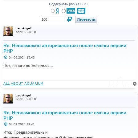
Поддержать phpBB Guru
Leo Angel
phpBB 2.0.10
Re: Невозможно авторизоваться после смены версии
PHP
С
04.09.2024 15:43
о
о
Нет, ничего не менялось...
б
щ
е
н
и
ALL ABOUT AQUARIUM
е
Leo Angel
phpBB 2.0.10
Re: Невозможно авторизоваться после смены версии
PHP
С
04.09.2024 19:41
о
о
Итог. Предварительный.
б
Надеюсь, что и окончательный будет таким же.