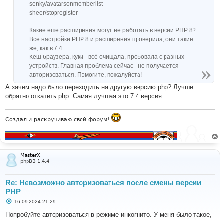
senky/avatarsonmemberlist
sheer/stopregister
Какие еще расширения могут не работать в версии PHP 8?
Все настройки PHP 8 и расширения проверила, они такие
же, как в 7.4.
Кеш браузера, куки - всё очищала, пробовала с разных
устройств. Главная проблема сейчас - не получается
авторизоваться. Помогите, пожалуйста!
А зачем надо было переходить на другую версию php? Лучше
обратно откатить php. Самая лучшая это 7.4 версия.
Создал и раскручиваю свой форум!
MasterX
phpBB 1.4.4
Re: Невозможно авторизоваться после смены версии
PHP
С
16.09.2024 21:29
о
о
Попробуйте авторизоваться в режиме инкогнито. У меня было такое,
б