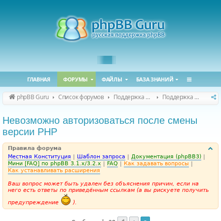
ГЛАВНАЯ
ФОРУМЫ
ФАЙЛЫ
БАЗА ЗНАНИЙ
phpBB Guru
Список форумов
Поддержка phpBB
Поддержка phpBB 3.3.x
Невозможно авторизоваться после смены
версии PHP
Правила форума
Местная Конституция
|
Шаблон запроса
|
Документация (phpBB3)
|
Мини [FAQ] по phpBB 3.1.x/3.2.x
|
FAQ
|
Как задавать вопросы
|
Как устанавливать расширения
Ваш вопрос может быть удален без объяснения причин, если на
него есть ответы по приведённым ссылкам (а вы рискуете получить
предупреждение
).