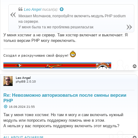
о
о
б
Leo Angel
писал(а):
щ
е
Михаил Молчанов, попробуйте включить модуль PHP sodium
н
на сервере.
и
е
У меня была та же проблема решиласьтак
У меня хостинг а не сервер. Там хостер включает и выключает. Я
только версии PHP могу переключить.
Создал и раскручиваю свой форум!
Leo Angel
phpBB 2.0.10
Re: Невозможно авторизоваться после смены версии
PHP
С
16.09.2024 21:55
о
о
Так у меня тоже хостинг. Но там я могу и сам включить нужный
б
модуль или попросить поддержку помочь мне в этом.
щ
е
А нельзя у вас попросить поддержку включить этот модуль?
н
и
е
ALL ABOUT AQUARIUM