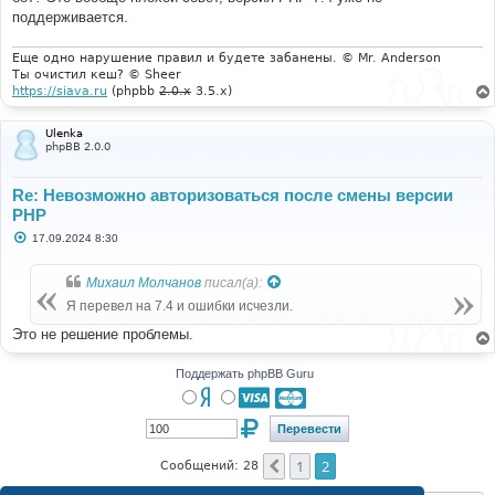
е
поддерживается.
н
и
е
Еще одно нарушение правил и будете забанены. © Mr. Anderson
Ты очистил кеш? © Sheer
https://siava.ru
(phpbb
2.0.x
3.5.x)
Ulenka
phpBB 2.0.0
Re: Невозможно авторизоваться после смены версии
PHP
С
17.09.2024 8:30
о
о
б
Михаил Молчанов
писал(а):
щ
е
Я перевел на 7.4 и ошибки исчезли.
н
и
Это не решение проблемы.
е
Поддержать phpBB Guru
1
2
Пред.
Сообщений: 28