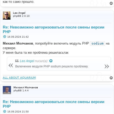
как-то само прошло.
щ
е
н
и
Leo Angel
е
phpBB 2.0.10
Re: Невозможно авторизоваться после смены версии
PHP
С
16.09.2024 21:42
о
о
Михаил Молчанов
, попробуйте включить модуль PHP
sodium
на
б
сервере.
щ
е
У меня была та же проблема решиласьтак
н
и
Leo Angel
писал(а):
е
Включение модуля PHP sodium решило проблему.
ALL ABOUT AQUARIUM
Михаил Молчанов
phpBB 1.4.4
Re: Невозможно авторизоваться после смены версии
PHP
С
16.09.2024 21:50