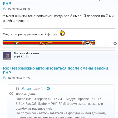
PHP
С
15.09.2024 13:53
о
о
У меня ошибки тоже появились когда php 8 была. Я перевел на 7.4 и
б
ошибки исчезли.
щ
е
н
и
е
Создал и раскручиваю свой форум!
Михаил Молчанов
phpBB 1.4.4
Re: Невозможно авторизоваться после смены версии
PHP
С
16.09.2024 21:05
о
о
б
Ulenka
писал(а):
щ
е
Добрый день!
н
После смены версии с PHP 7.4 .3 модуль Apache на PHP
и
е
8.2.14 FastCGI (Nginx + PHP-FPM) форум выдал несколько
ошибок из расширений.
Не получилось авторизоваться на форуме ни под админом,