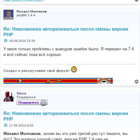
Михаил Молчанов
phpBB 1.4.4
Re: Невозможно авторизоваться после смены версии
PHP
С
16.09.2024 22:53
о
о
У меня только проблемы с выводом ошибок была. Я перешел на 7.4
б
и всё сейчас пока всё хорошо.
щ
е
н
и
е
Создал и раскручиваю свой форум!
Siava
Поддержка
Re: Невозможно авторизоваться после смены версии
PHP
С
17.09.2024 8:05
о
о
Михаил Молчанов
, зачем вы это уже третий раз тут пишете, вы
б
бот? Это вообще плохой совет, версия PHP 7.4 уже не
щ