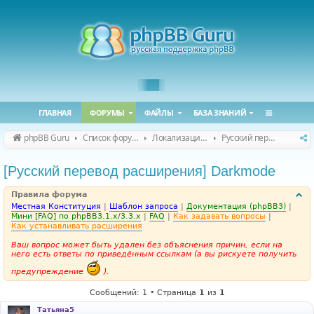
ГЛАВНАЯ
ФОРУМЫ
ФАЙЛЫ
БАЗА ЗНАНИЙ
phpBB Guru
Список форумов
Локализация phpBB
Русский перевод расширений
[Русский перевод расширения] Darkmode
Правила форума
Местная Конституция
|
Шаблон запроса
|
Документация (phpBB3)
|
Мини [FAQ] по phpBB3.1.x/3.3.x
|
FAQ
|
Как задавать вопросы
|
Как устанавливать расширения
Ваш вопрос может быть удален без объяснения причин, если на
него есть ответы по приведённым ссылкам (а вы рискуете получить
предупреждение
).
Сообщений: 1 • Страница
1
из
1
Татьяна5