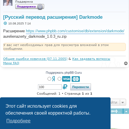
Поддержка
[Русский перевод расширения] Darkmode
С
10.08.2025 7:14
о
о
Расширение
https://www.phpbb.com/customise/db/extension/darkmode/
б
aurelienazerty_darkmode_1.0.3_ru.zip
щ
е
н
У вас нет необходимых прав для просмотра вложений в этом
и
сообщении.
е
Общие ошибки новичков (07.11.2005)
&
Как задавать вопросы
Мини FAQ
Поддержать phpBB Guru
Сообщений: 1 • Страница
1
из
1
Перейти
Этот сайт использует cookies для
Главная
Форумы
Наша команда
О команде
Конфиденциальность
обеспечения своей корректной работы.
Подробнее