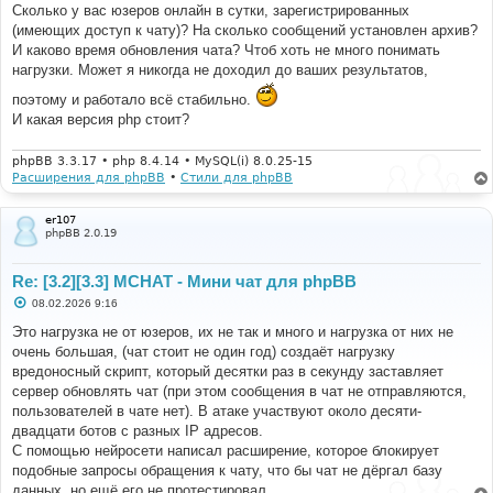
Сколько у вас юзеров онлайн в сутки, зарегистрированных
(имеющих доступ к чату)? На сколько сообщений установлен архив?
И каково время обновления чата? Чтоб хоть не много понимать
нагрузки. Может я никогда не доходил до ваших результатов,
поэтому и работало всё стабильно.
И какая версия php стоит?
phpBB 3.3.17 • php 8.4.14 • MySQL(i) 8.0.25-15
Расширения для phpBB
•
Стили для phpBB
er107
phpBB 2.0.19
Re: [3.2][3.3] MCHAT - Мини чат для phpBB
С
08.02.2026 9:16
о
о
Это нагрузка не от юзеров, их не так и много и нагрузка от них не
б
очень большая, (чат стоит не один год) создаёт нагрузку
щ
е
вредоносный скрипт, который десятки раз в секунду заставляет
н
сервер обновлять чат (при этом сообщения в чат не отправляются,
и
е
пользователей в чате нет). В атаке участвуют около десяти-
двадцати ботов с разных IP адресов.
С помощью нейросети написал расширение, которое блокирует
подобные запросы обращения к чату, что бы чат не дёргал базу
данных, но ещё его не протестировал.