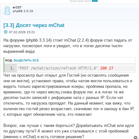
er107
phpBB 2.0.19
[3.3] Досят через mChat
С
07.02.2026 15:21
о
о
На форуме (phpbb 3.3.14) стоит mChat (2.2.4) форум стал падать от
б
нагрузки, посмотрел логи и увидел, что в логих десятки тысяч
щ
е
выражений вида:
н
и
КОД:
ВЫДЕЛИТЬ ВСЁ
е
"POST /mchat/action/refresh HTTP/1.0"
200
27
Чат на просмотр был открыт для Гостей (но оставлять сообщения
они не могли), установил права, чтобы чатом могли пользоваться и
видеть только зарегистрированные юзеры, проблема пропала, но
временно, где-то через месяц снова форум лег, и в логах те же
десятки тысяч записей с рефрешем чата с разных IP. Если чат
отключить, то нагрузка пропадет. На данный момент, как вижу, что
количество гостей резко возрастает, скачиваю лог и заношу в бан IP,
с которых идет обновление чата, это помогает.
Вопрос, как лучше с таким бороться? Дорабатывать mChat или идти
по другому пути? А может кто уже сталкивался с этой проблемой
(именно с mChat) и есть готовое решение?