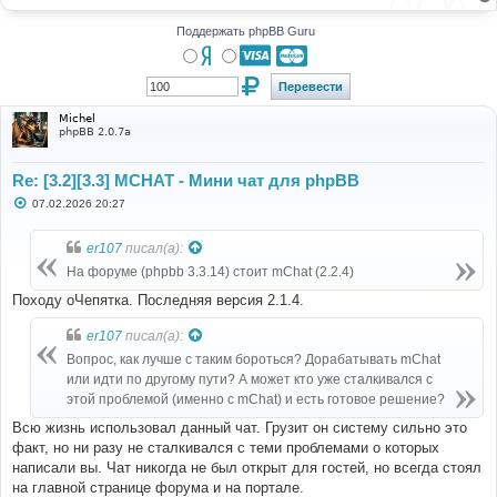
Поддержать phpBB Guru
Michel
phpBB 2.0.7a
Re: [3.2][3.3] MCHAT - Мини чат для phpBB
С
07.02.2026 20:27
о
о
б
er107
писал(а):
щ
е
На форуме (phpbb 3.3.14) стоит mChat (2.2.4)
н
и
Походу оЧепятка. Последняя версия 2.1.4.
е
er107
писал(а):
Вопрос, как лучше с таким бороться? Дорабатывать mChat
или идти по другому пути? А может кто уже сталкивался с
этой проблемой (именно с mChat) и есть готовое решение?
Всю жизнь использовал данный чат. Грузит он систему сильно это
факт, но ни разу не сталкивался с теми проблемами о которых
написали вы. Чат никогда не был открыт для гостей, но всегда стоял
на главной странице форума и на портале.