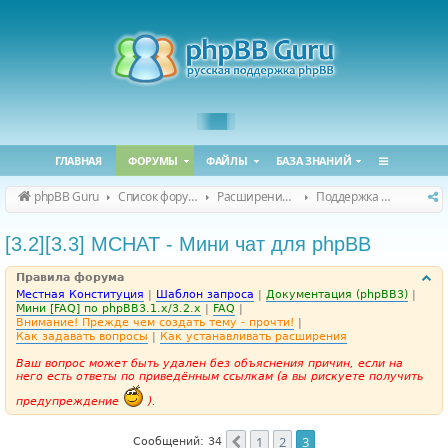
ГЛАВНАЯ
ФОРУМЫ
ФАЙЛЫ
БАЗА ЗНАНИЙ
phpBB Guru
Список форумов
Расширения phpBB
Поддержка расширений для phpBB
[3.2][3.3] MCHAT - Мини чат для phpBB
Правила форума
Местная Конституция
|
Шаблон запроса
|
Документация (phpBB3)
|
Мини [FAQ] по phpBB3.1.x/3.2.x
|
FAQ
|
Внимание! Прежде чем создать тему - прочти!
|
Как задавать вопросы
|
Как устанавливать расширения
Ваш вопрос может быть удален без объяснения причин, если на
него есть ответы по приведённым ссылкам (а вы рискуете получить
предупреждение
).
1
2
3
Пред.
Сообщений: 34