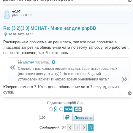
er107
phpBB 2.0.19
Re: [3.2][3.3] MCHAT - Мини чат для phpBB
С
10.02.2026 14:14
о
о
Расширением проблема не решилась, так что пока прописал в
б
.htaccess запрет на обновление чата по этому запросу, это работает,
щ
е
но не так, конечно, как бы хотелось.
н
и
Michel
писал(а):
е
Сколько у вас юзеров онлайн в сутки, зарегистрированных
(имеющих доступ к чату)? На сколько сообщений
установлен архив? И каково время обновления чата?
Юзеров немного 7-10к в день, обновление чата 7 секунд, архив -
сутки.
Поддержать phpBB Guru
1
2
3
Пред.
Сообщений: 34