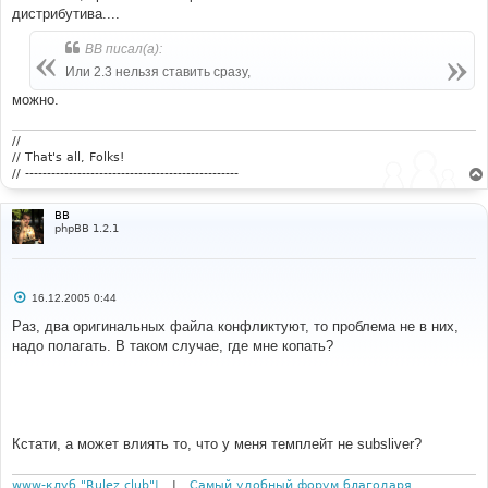
дистрибутива....
ВВ писал(а):
Или 2.3 нельзя ставить сразу,
можно.
//
// That's all, Folks!
// -------------------------------------------------
ВВ
phpBB 1.2.1
С
16.12.2005 0:44
о
о
Раз, два оригинальных файла конфликтуют, то проблема не в них,
б
надо полагать. В таком случае, где мне копать?
щ
е
н
и
е
Кстати, а может влиять то, что у меня темплейт не subsliver?
www-клуб "Rulez club"|
|
Самый удобный форум благодаря