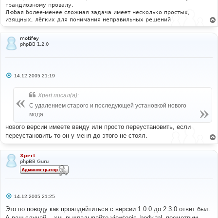
е
грандиозному провалу.
Любая более-менее сложная задача имеет несколько простых,
изящных, лёгких для понимания неправильных решений
motifey
phpBB 1.2.0
С
14.12.2005 21:19
о
о
б
Xpert писал(а):
щ
е
С удалением старого и последующей установкой нового
н
мода.
и
е
нового версии имеете ввиду или просто переустановить, если
переустановить то он у меня до этого не стоял.
Xpert
phpBB Guru
С
14.12.2005 21:25
о
о
Это по поводу как проапдейтиться с версии 1.0.0 до 2.3.0 ответ был.
б
А ваш случай... хм, выкладывайте viewtopic_body.tpl, посмотрим...