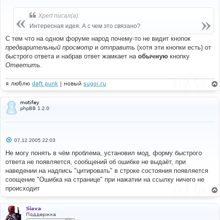
о
о
б
Xpert писал(а):
щ
е
Интересная идея. А с чем это связано?
н
и
С тем что на одном форуме народ почему-то не видит кнопок
е
предварительный просмотр
и
отправить
(хотя эти кнопки есть) от
быстрого ответа и набрав ответ жамкает на
обычную
кнопку
Ответить
.
я люблю
daft punk
| новый
sugoi.ru
motifey
phpBB 1.2.0
С
07.12.2005 22:03
о
о
Не могу понять в чём проблема, установил мод, форму быстрого
б
ответа не появляется, сообщений об ошибке не выдаёт, при
щ
е
наведении на надпись "цитировать" в строке состояния появляется
н
соощение "Ошибка на странице" при нажатии на ссылку ничего не
и
е
происходит
Siava
Поддержка