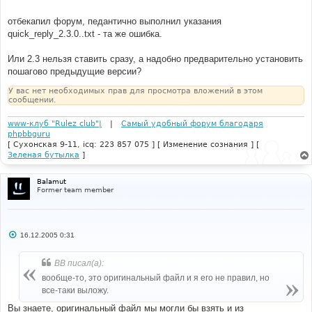
отбекапил форум, педантично выполнил указания
quick_reply_2.3.0..txt - та же ошибка.
Или 2.3 нельзя ставить сразу, а надобно предварительно установить
пошагово предыдущие версии?
У вас нет необходимых прав для просмотра вложений в этом
сообщении.
www-клуб "Rulez club"|
|
Самый удобный форум благодаря
phpbbguru
[ Сухонская 9-11, icq: 223 857 075 ] [ Изменение сознания ] [
Зеленая бутылка
]
Balamut
Former team member
С
16.12.2005 0:31
о
о
б
ВВ писал(а):
щ
е
вообще-то, это оригинальный файл и я его не правил, но
н
все-таки выложу.
и
е
Вы знаете, оригинальный файл мы могли бы взять и из