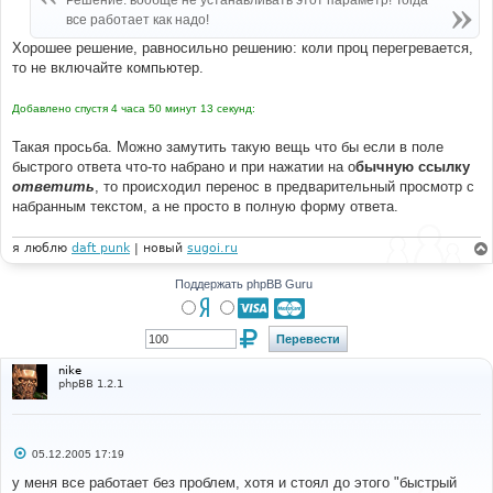
Решение: вообще не устанавливать этот параметр! Тогда
н
все работает как надо!
и
е
Хорошее решение, равносильно решению: коли проц перегревается,
то не включайте компьютер.
Добавлено спустя 4 часа 50 минут 13 секунд:
Такая просьба. Можно замутить такую вещь что бы если в поле
быстрого ответа что-то набрано и при нажатии на о
бычную ссылку
ответить
, то происходил перенос в предварительный просмотр с
набранным текстом, а не просто в полную форму ответа.
я люблю
daft punk
| новый
sugoi.ru
Поддержать phpBB Guru
nike
phpBB 1.2.1
С
05.12.2005 17:19
о
о
у меня все работает без проблем, хотя и стоял до этого "быстрый
б