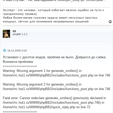
щ
е
н
и
Эксперт - это человек, который избегает мелких ошибок на пути к
е
грандиозному провалу.
Любая более-менее сложная задача имеет несколько простых,
изящных, лёгких для понимания неправильных решений
ВВ
phpBB 1.2.1
С
16.12.2005 0:02
о
о
Установил с десяток модов, проблем не было. Добрался до сабжа.
б
Возникла проблема:
щ
е
=================
н
Warning: Missing argument 1 for generate_smilies() in
и
е
/home/r/rc.hut1.ru/WWW/phpBB2/includes/functions_post.php on line 746
Warning: Missing argument 2 for generate_smilies() in
/home/r/rc.hut1.ru/WWW/phpBB2/includes/functions_post.php on line 746
Fatal error: Cannot redeclare generate_smilies() (previously declared in
/home/r/rc.hut1.ru/WWW/phpBB2/includes/functions_post.php:746) in
/home/r/rc.hut1.ru/WWW/phpBB2/quick_reply.php on line 72
=================