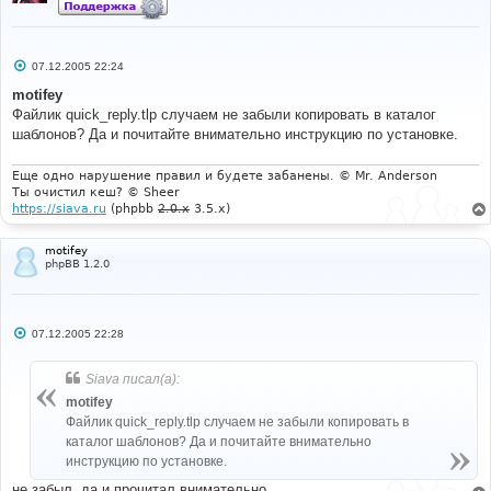
С
07.12.2005 22:24
о
о
motifey
б
Файлик quick_reply.tlp случаем не забыли копировать в каталог
щ
е
шаблонов? Да и почитайте внимательно инструкцию по установке.
н
и
е
Еще одно нарушение правил и будете забанены. © Mr. Anderson
Ты очистил кеш? © Sheer
https://siava.ru
(phpbb
2.0.x
3.5.x)
motifey
phpBB 1.2.0
С
07.12.2005 22:28
о
о
б
Siava писал(а):
щ
е
motifey
н
Файлик quick_reply.tlp случаем не забыли копировать в
и
е
каталог шаблонов? Да и почитайте внимательно
инструкцию по установке.
не забыл, да и прочитал внимательно