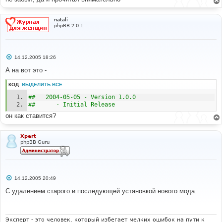
natali
phpBB 2.0.1
С
14.12.2005 18:26
о
о
А на вот это -
б
щ
КОД:
ВЫДЕЛИТЬ ВСЁ
е
н
##   2004-05-05 - Version 1.0.0 
и
е
##      - Initial Release 
он как ставится?
Xpert
phpBB Guru
С
14.12.2005 20:49
о
о
С удалением старого и последующей установкой нового мода.
б
щ
е
н
и
Эксперт - это человек, который избегает мелких ошибок на пути к