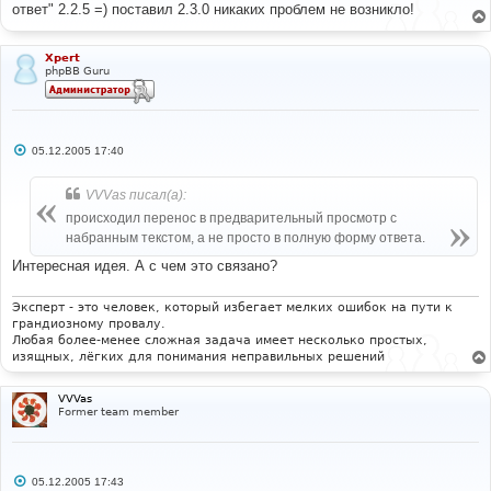
ответ" 2.2.5 =) поставил 2.3.0 никаких проблем не возникло!
щ
е
н
и
Xpert
е
phpBB Guru
С
05.12.2005 17:40
о
о
б
VVVas писал(а):
щ
е
происходил перенос в предварительный просмотр с
н
набранным текстом, а не просто в полную форму ответа.
и
е
Интересная идея. А с чем это связано?
Эксперт - это человек, который избегает мелких ошибок на пути к
грандиозному провалу.
Любая более-менее сложная задача имеет несколько простых,
изящных, лёгких для понимания неправильных решений
VVVas
Former team member
С
05.12.2005 17:43