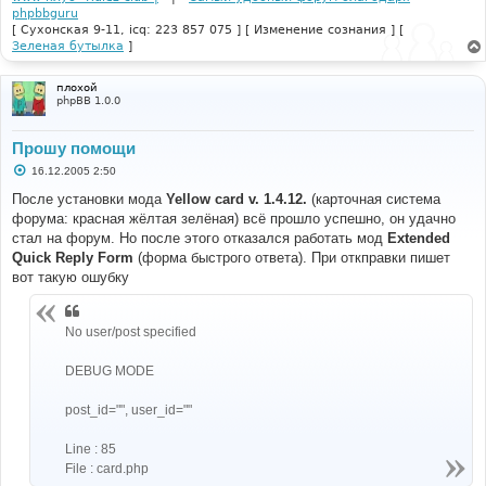
phpbbguru
[ Сухонская 9-11, icq: 223 857 075 ] [ Изменение сознания ] [
Зеленая бутылка
]
плохой
phpBB 1.0.0
Прошу помощи
С
16.12.2005 2:50
о
о
После установки мода
Yellow card v. 1.4.12.
(карточная система
б
форума: красная жёлтая зелёная) всё прошло успешно, он удачно
щ
е
стал на форум. Но после этого отказался работать мод
Extended
н
Quick Reply Form
(форма быстрого ответа). При откправки пишет
и
е
вот такую ошубку
No user/post specified
DEBUG MODE
post_id="", user_id=""
Line : 85
File : card.php