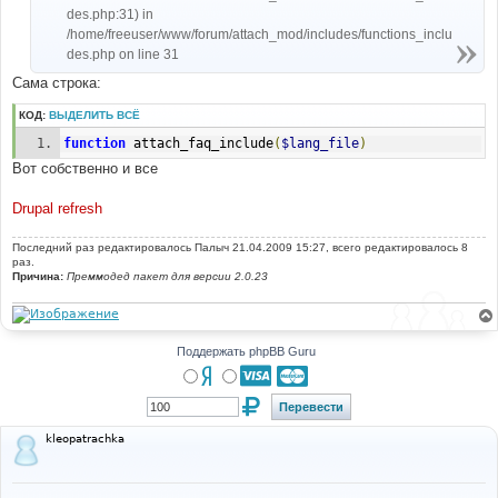
des.php:31) in
/home/freeuser/www/forum/attach_mod/includes/functions_inclu
des.php on line 31
Сама строка:
КОД:
ВЫДЕЛИТЬ ВСЁ
function
 attach_faq_include
(
$lang_file
)
Вот собственно и все
Drupal refresh
Последний раз редактировалось
Палыч
21.04.2009 15:27, всего редактировалось 8
раз.
Причина:
Преммодед пакет для версии 2.0.23
Поддержать phpBB Guru
kleopatrachka