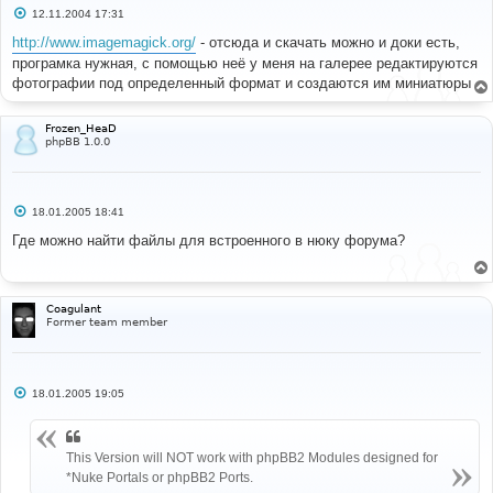
С
12.11.2004 17:31
о
о
http://www.imagemagick.org/
- отсюда и скачать можно и доки есть,
б
програмка нужная, с помощью неё у меня на галерее редактируются
щ
е
фотографии под определенный формат и создаются им миниатюры
н
и
е
Frozen_HeaD
phpBB 1.0.0
С
18.01.2005 18:41
о
о
Где можно найти файлы для встроенного в нюку форума?
б
щ
е
н
и
Coagulant
е
Former team member
С
18.01.2005 19:05
о
о
б
щ
This Version will NOT work with phpBB2 Modules designed for
е
н
*Nuke Portals or phpBB2 Ports.
и