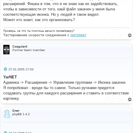
б
расширений. Фишка в том, что я не знаю как их задействовать,
щ
е
чтобы в зависимости от того, какй файл закачен у меня была
н
соответствующая иконка. Но у людей я такое видел.
и
е
Может кто знает, как это организовать?
Проверь, за что ты платишь деньги провайдеру?
Тестирование скорости соединения с
INNTERNET
Coagulant
Former team member
С
27.01.2005 17:03
о
о
YarNET
б
Админка -> Расширения -> Управление группами -> Иконка закачки.
щ
е
Я попробовал - вроде бы то самое. Только ручками придется
н
создавать группы для каждого расширения и ставить в соответствие
и
е
картинку.
Олег
phpBB 1.4.2
С