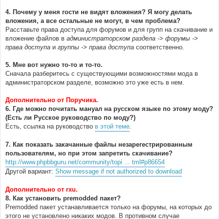
4. Почему у меня гости не видят вложения? Я могу делать
вложения, а все остальные не могут, в чем проблема?
Расставьте права доступа для форумов и для групп на скачивание и
вложение файлов в
администраторском раздела -> форумы ->
права доступа
и
группы -> права доступа
соответственно.
5. Мне вот нужно то-то и то-то.
Сначала разберитесь с существующими возможностями мода в
администраторском разделе, возможно это уже есть в нем.
Дополнительно от Поручика.
6. Где можно почитать мануал на русском языке по этому моду?
(Есть ли Русское руководство по моду?)
Есть, ссылка на руководство
в этой теме
.
7. Как показать закачанные файлы незарегестрированным
пользователям, но при этом запретить скачивание?
http://www.phpbbguru.net/community/topi ... tml#p86654
Другой вариант:
Show message if not authorized to download
Дополнительно от rxu.
8. Как установить premodded пакет?
Premodded пакет устанавливается только на форумы, на которых до
этого не установлено никаких модов. В противном случае