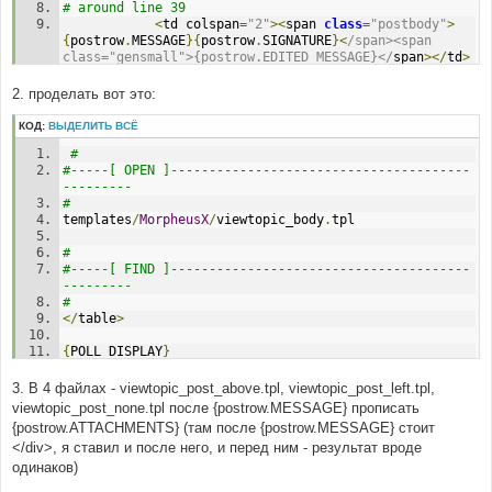
# around line 39 
<
td colspan
=
"2"
><
span 
class
=
"postbody"
>
{
postrow
.
MESSAGE
}{
postrow
.
SIGNATURE
}<
/span><span 
class="gensmall">{postrow.EDITED_MESSAGE}</
span
></
td
>
# 
2. проделать вот это:
#-----[ IN-LINE FIND ]-------------------------------
-------------- 
КОД:
ВЫДЕЛИТЬ ВСЁ
# around line 39 (directly in that line) 
#
{
postrow
.
SIGNATURE
}
#-----[ OPEN ]---------------------------------------
--------- 
# 
# 
#-----[ IN-LINE BEFORE, ADD ]------------------------
templates
/
MorpheusX
/
viewtopic_body
.
tpl 
--------------- 
# 
# 
</
span
>{
postrow
.
ATTACHMENTS
}<
span 
class
=
"postbody"
>
#-----[ FIND ]---------------------------------------
--------- 
# 
</
table
>
{
POLL_DISPLAY
}
# 
3. В 4 файлах - viewtopic_post_above.tpl, viewtopic_post_left.tpl,
#-----[ AFTER, ADD ]---------------------------------
viewtopic_post_none.tpl после {postrow.MESSAGE} прописать
--------- 
{postrow.ATTACHMENTS} (там после {postrow.MESSAGE} стоит
#
</div>, я ставил и после него, и перед ним - результат вроде
<!--
BEGIN
 postrow 
-->
одинаков)
# 