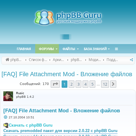
ГЛАВНАЯ
ФОРУМЫ
ФАЙЛЫ
БАЗА ЗНАНИЙ
phpBB Guru
Список форумов
Архивные форумы
phpBB 2.0.x (архив)
Модификация phpBB 2.0.x
Поддержка модов для phpBB 2.0.x
[FAQ] File Attachment Mod - Вложение файлов
Страница
1
из
12
1
2
3
4
5
12
След.
Сообщений: 170
…
Rusic
phpBB 1.4.2
[FAQ] File Attachment Mod - Вложение файлов
С
27.10.2004 10:51
о
о
Скачать с phpBB Guru
б
Скачать premodded пакет для версии 2.0.22 с phpBB Guru
щ
е