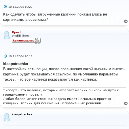
С
10.11.2004 19:22
о
о
Как сделать чтобы загруженные картинки показывались не
б
картинками, а ссылками?
щ
е
н
и
Xpert
е
phpBB Guru
С
10.11.2004 20:13
о
о
kleopatrachka
б
В настройках есть опции, после превышения какой ширины м высоты
щ
е
картинка будет показываться ссылкой, по умолчанию параметры
н
таковы, что все картинки показываются как картинки.
и
е
Эксперт - это человек, который избегает мелких ошибок на пути к
грандиозному провалу.
Любая более-менее сложная задача имеет несколько простых,
изящных, лёгких для понимания неправильных решений
kleopatrachka