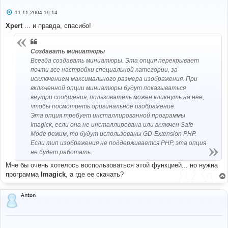
С
11.11.2004 19:14
о
о
Xpert
... и правда, спасибо!
б
щ
е
н
Создавать миниатюры
и
Всегда создавать миниатюры. Эта опция перекрывает
е
почти все настройки специальной категории, за
исключением максимального размера изображения. При
включенной опции миниатюры будут показываться
внутри сообщения, пользователь можен кликнуть на нее,
чтобы посмотреть оригинальное изображение.
Эта опция требует инсталлированной программы
Imagick, если она не инсталлирована или включен Safe-
Mode режим, то будут использованы GD-Extension PHP.
Если тип изображения не поддерживается PHP, эта опция
не будет работать.
Мне бы очень хотелось воспользоваться этой функцией... но нужна
программа
Imagick
, а где ее скачать?
Anton