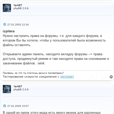
YarNET
phpBB 2.0.6
С
27.01.2005 12:34
о
о
izpitera
б
Нужно настроить права на форумы, т.е. для каждого форума, в
щ
е
котором Вы бы хотели, чтобы у пользователей была возможность
н
файлы оставлять.
и
е
Открываете админ панель, находите вкладку форумы --> права
доступа, продвинутый режим и там находите права на скачивание и
закачивание файлов. :wink:
Проверь, за что ты платишь деньги провайдеру?
Тестирование скорости соединения с
INNTERNET
YarNET
phpBB 2.0.6
С
27.01.2005 15:07
о
о
В одной из папок этого мода есть много иконок для различных