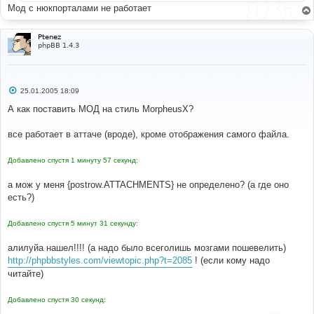
е
Мод с нюкпорталами не работает
Ptenez
phpBB 1.4.3
С
25.01.2005 18:09
о
о
А как поставить МОД на стиль MorpheusX?
б
щ
е
все работает в аттаче (вроде), кроме отображения самого файла.
н
и
е
Добавлено спустя 1 минуту 57 секунд:
а мож у меня {postrow.ATTACHMENTS} не определено? (а где оно
есть?)
Добавлено спустя 5 минут 31 секунду:
алилуйа нашел!!!! (а надо было всеголишь мозгами пошевелить)
http://phpbbstyles.com/viewtopic.php?t=2085
! (если кому надо
читайте)
Добавлено спустя 30 секунд: