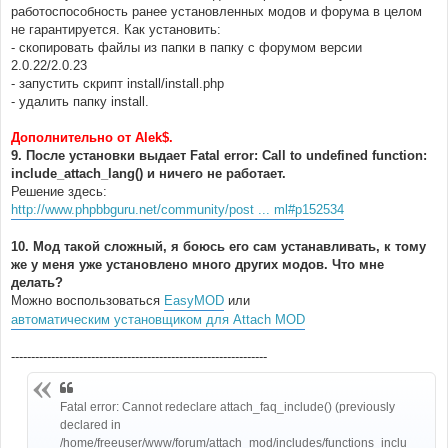
работоспособность ранее установленных модов и форума в целом
не гарантируется. Как установить:
- скопировать файлы из папки в папку с форумом версии
2.0.22/2.0.23
- запустить скрипт install/install.php
- удалить папку install.
Дополнительно от Alek$.
9. После установки выдает Fatal error: Call to undefined function:
include_attach_lang() и ничего не работает.
Решение здесь:
http://www.phpbbguru.net/community/post ... ml#p152534
10. Мод такой сложный, я боюсь его сам устанавливать, к тому
же у меня уже установлено много других модов. Что мне
делать?
Можно воспользоваться
EasyMOD
или
автоматическим установщиком для Attach MOD
----------------------------------------------------------------
Fatal error: Cannot redeclare attach_faq_include() (previously
declared in
/home/freeuser/www/forum/attach_mod/includes/functions_inclu