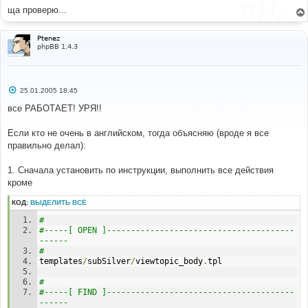
ща проверю...
Ptenez
phpBB 1.4.3
С
25.01.2005 18:45
о
о
все РАБОТАЕТ! УРЯ!!
б
щ
е
Если кто не очень в английском, тогда объясняю (вроде я все
н
правильно делал):
и
е
1. Сначала установить по инструкции, выполнить все действия
кроме
КОД:
ВЫДЕЛИТЬ ВСЁ
# 
#-----[ OPEN ]---------------------------------------
------ 
# 
templates
/
subSilver
/
viewtopic_body
.
tpl 
# 
#-----[ FIND ]---------------------------------------
------ 