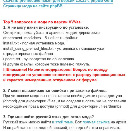
Скачать premodded пакет для версии 2.0.23 с phpBB Guru
н
Страница мода на сайте phpBB
и
е
Top 5 вопросов о моде по версии VVVas.
1. Я не могу найти инструкцию по установке.
Смотрите, пожалуйста, в архиве с модом директорию
attachment_mod\docs . В ней есть файлы:
install.txt - полная установка мода.
install_using_premod_files.txt - установка с помошью уже
отредактированных файлов.
update.txt - руководство по обновлению.
И другие файлы, которые тоже полезно глянуть.
!!!Внимание! Не злите модераторов! Вопрос по поводу
инструкции по установке относится к разряду провокационных
и карается немедленным отлучением от форума.
2. У меня вываливаются ошибки при закачке файлов.
При установке мода вы не поставили необходимые права доступа
(chmod) для директории /files, и не создали и опять же не поставили
необходимые права доступа (chmod) для директории /files/thumbs
3. Где мне найти русский язык для этого мода?
Русский язык можно найти
в этой теме
. Вот
прямая ссылка
на архив.
И он работает с последней версией, не надо об этом спрашивать.