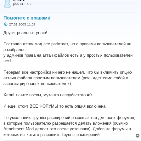
izpitera
phpBB 1.4.2
Помогите с правами
С
27.01.2005 11:57
о
о
Други, реально туплю!
б
щ
е
Поставил аттач мод все работает, но с правами пользователей не
н
разобрался...
и
е
у админов права на аттач файлов есть а у простых пользователей
нет!
Перерыл все настроййки ничего не нашел, что бы включить опцию
аттача файлов простым пользователем (речь идет само собой о
зарегистрированнх пользователях)
Хелп! ткните носом, мутанта неврубастого =0
И еще, стоит ВСЕ ФОРУМЫ то есть опция включена.
По умолчанию группы расширений разрешаются для всех форумов,
в которые пользователю разрешается делать вложения (обычно
Attachment Mod делает это после установки). Добавьте форумы в
которых вы хотите разрешить Группы расширений