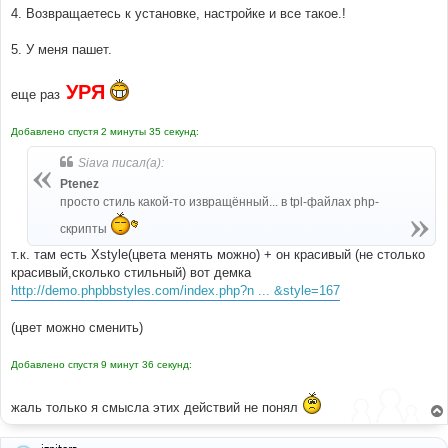
#-----[ FIND ]---------------------------------------
4. Возвращаетесь к установке, настройке и все такое.!
--------- 
#
5. У меня пашет.
$postrow_item
[
'TPL_CLASS_PROFILE'
]
=
'post-left'
.
$num
;
УРЯ
еще раз
# 
#-----[ AFTER, ADD ]---------------------------------
--------- 
Добавлено спустя 2 минуты 35 секунд:
#
ob_start
();
Siava писал(а):
?>{
postrow
.
ATTACHMENTS
}<?
php  
Ptenez
$postrow_item
[
'ATTACHMENTS'
]
=
 ob_get_contents
();
   ob_end_clean
();
просто стиль какой-то извращённый... в tpl-файлах php-
скрипты
# 
#-----[ FIND ]---------------------------------------
т.к. там есть Xstyle(цвета менять можно) + он красивый (не столько
--------- 
красивый,сколько стильный) вот демка
# 
http://demo.phpbbstyles.com/index.php?n ... &style=167
}
?>
(цвет можно сменить)
# 
#-----[ AFTER, ADD ]---------------------------------
Добавлено спустя 9 минут 36 секунд:
--------- 
#
<!--
END
 postrow 
-->
жаль только я смысла этих действий не понял