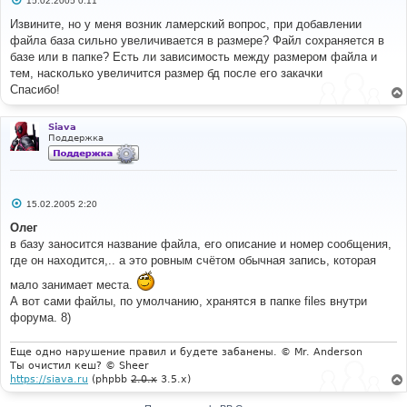
15.02.2005 0:11
о
о
Извините, но у меня возник ламерский вопрос, при добавлении
б
файла база сильно увеличивается в размере? Файл сохраняется в
щ
е
базе или в папке? Есть ли зависимость между размером файла и
н
тем, насколько увеличится размер бд после его закачки
и
е
Спасибо!
Siava
Поддержка
С
15.02.2005 2:20
о
о
Олег
б
в базу заносится название файла, его описание и номер сообщения,
щ
е
где он находится,.. а это ровным счётом обычная запись, которая
н
и
мало занимает места.
е
А вот сами файлы, по умолчанию, хранятся в папке files внутри
форума. 8)
Еще одно нарушение правил и будете забанены. © Mr. Anderson
Ты очистил кеш? © Sheer
https://siava.ru
(phpbb
2.0.x
3.5.x)