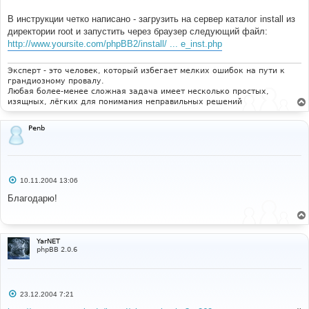
е
н
В инструкции четко написано - загрузить на сервер каталог install из
и
е
директории root и запустить через браузер следующий файл:
http://www.yoursite.com/phpBB2/install/ ... e_inst.php
Эксперт - это человек, который избегает мелких ошибок на пути к
грандиозному провалу.
Любая более-менее сложная задача имеет несколько простых,
изящных, лёгких для понимания неправильных решений
Penb
С
10.11.2004 13:06
о
о
Благодарю!
б
щ
е
н
и
YarNET
е
phpBB 2.0.6
С
23.12.2004 7:21
о