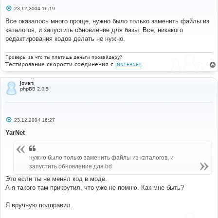
С
23.12.2004 16:19
о
о
Все оказалось много проще, нужно было только заменить файлы из
б
каталогов, и запустить обновление для базы. Все, никакого
щ
е
редактирования кодов делать не нужно.
н
и
е
Проверь, за что ты платишь деньги провайдеру?
Тестирование скорости соединения с
INNTERNET
Jovani
phpBB 2.0.5
С
23.12.2004 16:27
о
о
YarNet
б
щ
е
н
нужно было только заменить файлы из каталогов, и
и
запустить обновление для bd
е
Это если ты не менял код в моде.
А я такого там прикрутил, что уже не помню. Как мне быть?
Я вручную подправил.