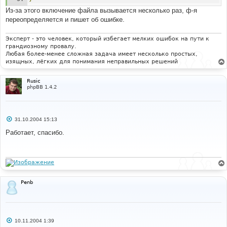
	message_die
(
GENERAL_MESSAGE
,
'Please ensure both 
the install/ and contrib/ directories are deleted'
);
Из-за этого включение файла вызывается несколько раз, ф-я
}
переопределяется и пишет об ошибке.
//
// Show 'Board is disabled' message if needed.
Эксперт - это человек, который избегает мелких ошибок на пути к
//
грандиозному провалу.
if
(
$board_config
[
'board_disable'
]
&&
Любая более-менее сложная задача имеет несколько простых,
!
defined
(
"IN_ADMIN"
)
&&
!
defined
(
"IN_LOGIN"
)
)
изящных, лёгких для понимания неправильных решений
{
	message_die
(
GENERAL_MESSAGE
,
'Board_disable'
,
Rusic
'Information'
);
phpBB 1.4.2
}
?>
С
31.10.2004 15:13
о
о
Работает, спасибо.
б
щ
е
н
и
е
Penb
С
10.11.2004 1:39
о