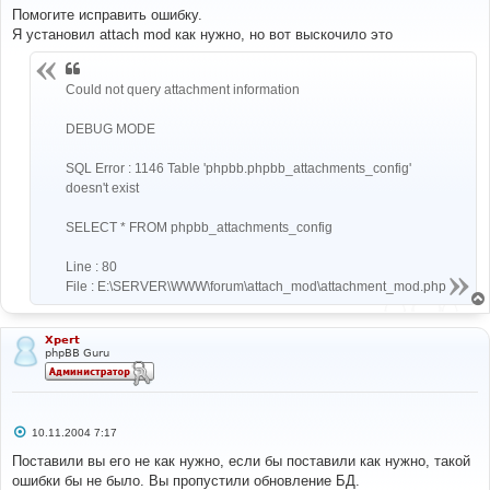
о
Помогите исправить ошибку.
б
Я установил attach mod как нужно, но вот выскочило это
щ
е
н
и
Could not query attachment information
е
DEBUG MODE
SQL Error : 1146 Table 'phpbb.phpbb_attachments_config'
doesn't exist
SELECT * FROM phpbb_attachments_config
Line : 80
File : E:\SERVER\WWW\forum\attach_mod\attachment_mod.php
Xpert
phpBB Guru
С
10.11.2004 7:17
о
о
Поставили вы его не как нужно, если бы поставили как нужно, такой
б
ошибки бы не было. Вы пропустили обновление БД.
щ