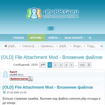
ГЛАВНАЯ
ФОРУМЫ
ФАЙЛЫ
БАЗА ЗНАНИЙ
phpBB Guru
Список форумов
Архивные форумы
phpBB 2.0.x (архив)
Модификация phpBB 2.0.x
Поддержка модов для phpBB 2.0.x
[OLD] File Attachment Mod - Вложение файлов
Страница
1
из
169
1
2
3
4
5
169
След.
Сообщений: 2525
…
Xpert
phpBB Guru
[OLD] File Attachment Mod - Вложение файлов
С
27.10.2004 11:23
о
о
Больно странная ошибка. Выложи код файла common.php отсюда и
б
до конца:
щ