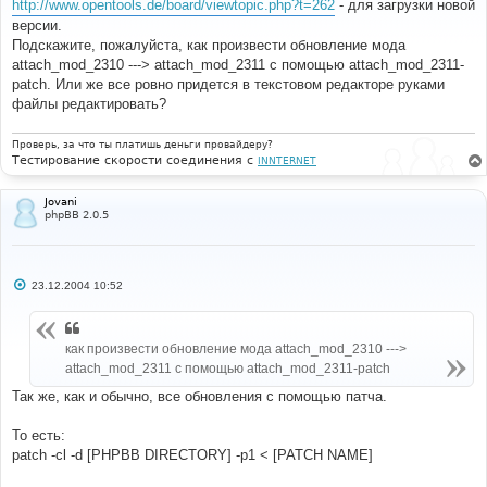
о
http://www.opentools.de/board/viewtopic.php?t=262
- для загрузки новой
б
версии.
щ
е
Подскажите, пожалуйста, как произвести обновление мода
н
attach_mod_2310 ---> attach_mod_2311 с помощью attach_mod_2311-
и
е
patch. Или же все ровно придется в текстовом редакторе руками
файлы редактировать?
Проверь, за что ты платишь деньги провайдеру?
Тестирование скорости соединения с
INNTERNET
Jovani
phpBB 2.0.5
С
23.12.2004 10:52
о
о
б
щ
как произвести обновление мода attach_mod_2310 --->
е
н
attach_mod_2311 с помощью attach_mod_2311-patch
и
е
Так же, как и обычно, все обновления с помощью патча.
То есть:
patch -cl -d [PHPBB DIRECTORY] -p1 < [PATCH NAME]