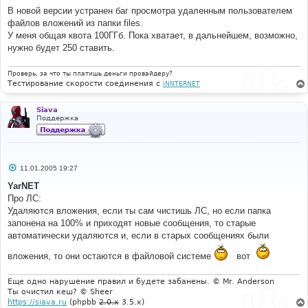
В новой версии устранен баг просмотра удаленным пользователем
файлов вложений из папки files.
У меня общая квота 100ГГб. Пока хватает, в дальнейшем, возможно,
нужно будет 250 ставить.
Проверь, за что ты платишь деньги провайдеру?
Тестирование скорости соединения с
INNTERNET
Siava
Поддержка
С
11.01.2005 19:27
о
о
YarNET
б
Про ЛС:
щ
е
Удаляются вложения, если ты сам чистишь ЛС, но если папка
н
запонена на 100% и приходят новые сообщения, то старые
и
е
автоматически удаляются и, если в старых сообщениях были
вложения, то они остаются в файловой системе
вот
Еще одно нарушение правил и будете забанены. © Mr. Anderson
Ты очистил кеш? © Sheer
https://siava.ru
(phpbb
2.0.x
3.5.x)