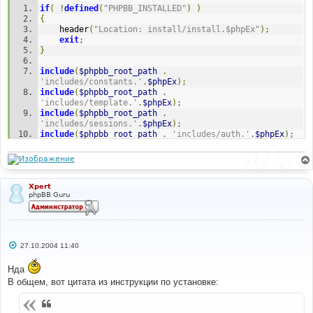
н
if
(
!
defined
(
"PHPBB_INSTALLED"
)
)
и
е
{
	header
(
"Location: install/install.$phpEx"
);
exit
;
}
include
(
$phpbb_root_path
.
'includes/constants.'
.
$phpEx
);
include
(
$phpbb_root_path
.
'includes/template.'
.
$phpEx
);
include
(
$phpbb_root_path
.
'includes/sessions.'
.
$phpEx
);
include
(
$phpbb_root_path
.
'includes/auth.'
.
$phpEx
);
include
(
$phpbb_root_path
.
'includes/functions.'
.
$phpEx
);
include
(
$phpbb_root_path
.
'includes/db.'
.
$phpEx
);
//
Xpert
phpBB Guru
// Obtain and encode users IP
//
// I'm removing HTTP_X_FORWARDED_FOR ... this may 
well cause other problems such as
// private range IP's appearing instead of the guilty 
С
27.10.2004 11:40
routable IP, tough, don't
о
// even bother complaining ... go scream and shout at 
о
Нда
б
the idiots out there who feel
щ
// "clever" is doing harm rather than good ... karma 
В общем, вот цитата из инструкции по установке:
е
is a great thing ... :)
н
//
и
е
$client_ip
=
(