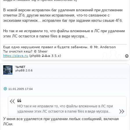
В новой версии исправлен баг удаления вложений при достижении
отметки 2Гб, другие мелки исправления, что-то связанное с
экскизами картинок... исправлен баг при задании квоты свыше 4Гб.
Но так и не исправили то, что файлы вложенные в ЛС при удалении
этих ЛС остаются в папке files в виде мусора...
Еще одно нарушение правил и будете забанены. © Mr. Anderson
Ты очистил кеш? © Sheer
https://siava.ru
(phpbb
2.0.x
3.5.x)
YarNET
phpBB 2.0.6
С
11.01.2005 17:04
о
о
б
щ
НО так и не иправили то, что файлы вложенные в ЛС при
е
н
удалении этих ЛС остаются в папке files в виде мусора..
и
е
У меня все удаляется при удалении любых сообщений, включая
ЛСки.