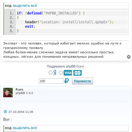
е
н
КОД:
ВЫДЕЛИТЬ ВСЁ
и
е
if
(
!
defined
(
"PHPBB_INSTALLED"
)
)
{
	header
(
"Location: install/install.$phpEx"
);
exit
;
}
Эксперт - это человек, который избегает мелких ошибок на пути к
грандиозному провалу.
Любая более-менее сложная задача имеет несколько простых,
изящных, лёгких для понимания неправильных решений
Поддержать phpBB Guru
Rusic
phpBB 1.4.2
С
27.10.2004 11:36
о
о
Вот :
б
щ
КОД:
ВЫДЕЛИТЬ ВСЁ
е