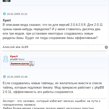
С
10.01.2005 21:21
о
о
Xpert
б
В описании мода сказано, что он для версий 2.0.4-2.0.8. Для 2.0.11
щ
е
нужны какие-нибудь переделки? И у меня ставилось десятка два
н
или три модов, при установке некоторых создавались новые
и
е
разделы базы. Будет ли тогда сохранение базы эффективным?
Алексей aka ALER
Xpert
phpBB Guru
С
10.01.2005 21:40
о
о
Если создавались новые таблицы, их желательно внести в список
б
таблиц, которые подлежат бекапу. Мод прекрасно работает с phpBB
щ
е
2.0.11, эффективность его работы сохраняется.
н
и
е
Эксперт - это человек, который избегает мелких ошибок на пути к
грандиозному провалу.
Любая более-менее сложная задача имеет несколько простых,