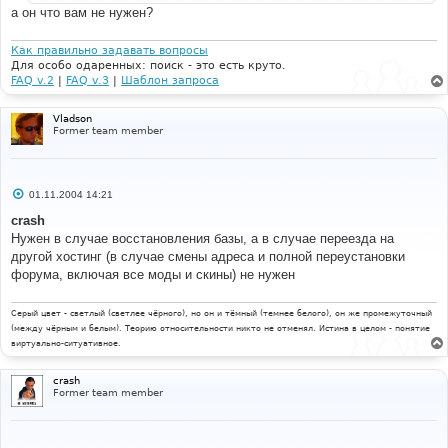
и
а он что вам не нужен?
е
Как правильно задавать вопросы
Для особо одаренных: поиск - это есть круто.
FAQ v.2
|
FAQ v.3
|
Шаблон запроса
Vladson
Former team member
С
01.11.2004 14:21
о
о
crash
б
Нужен в случае восстановления базы, а в случае переезда на
щ
е
другой хостинг (в случае смены адреса и полной переустановки
н
форума, включая все моды и скины) не нужен
и
е
Серый цвет - светлый (светлее чёрного), но он и тёмный (темнее белого), он же промежуточный
(между чёрным и белым). Теорию относительности никто не отменял. Истина в целом - понятие
виртуально-ситуативное.
crash
Former team member