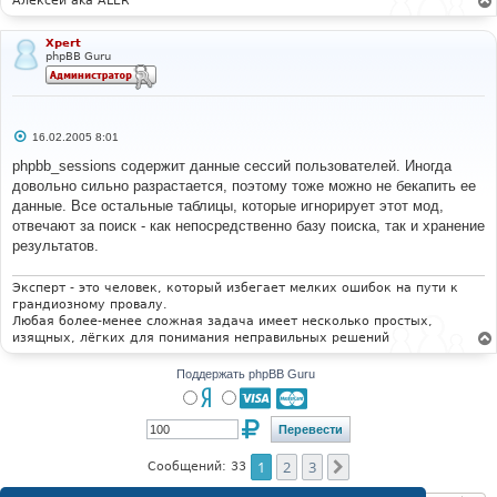
Алексей aka ALER
Xpert
phpBB Guru
С
16.02.2005 8:01
о
о
phpbb_sessions содержит данные сессий пользователей. Иногда
б
довольно сильно разрастается, поэтому тоже можно не бекапить ее
щ
е
данные. Все остальные таблицы, которые игнорирует этот мод,
н
отвечают за поиск - как непосредственно базу поиска, так и хранение
и
е
результатов.
Эксперт - это человек, который избегает мелких ошибок на пути к
грандиозному провалу.
Любая более-менее сложная задача имеет несколько простых,
изящных, лёгких для понимания неправильных решений
Поддержать phpBB Guru
1
2
3
След.
Сообщений: 33