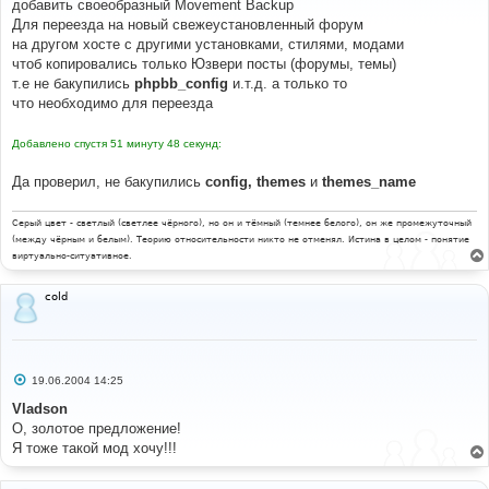
добавить своеобразный Movement Backup
щ
е
Для переезда на новый свежеустановленный форум
н
на другом хосте с другими установками, стилями, модами
и
е
чтоб копировались только Юзвери посты (форумы, темы)
т.е не бакупились
phpbb_config
и.т.д. а только то
что необходимо для переезда
Добавлено спустя 51 минуту 48 секунд:
Да проверил, не бакупились
config, themes
и
themes_name
Серый цвет - светлый (светлее чёрного), но он и тёмный (темнее белого), он же промежуточный
(между чёрным и белым). Теорию относительности никто не отменял. Истина в целом - понятие
виртуально-ситуативное.
cold
С
19.06.2004 14:25
о
о
Vladson
б
О, золотое предложение!
щ
е
Я тоже такой мод хочу!!!
н
и
е