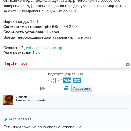
Описание мода:
Модификация стандартного скрипта резервного
н
копирования БД, позволяющая на порядок уменьшить размер архива
и
е
за счет игнорирования ненужных данных.
Версия мода:
1.0.1
Совместимая версия phpBB:
2.0.4-2.0.8
Cложность установки:
Низкая
Время, необходимое для установки:
~ 5 минут
Скачать:
extralight_backup.zip
Размер файла:
1 kb
Drupal refresh
Поддержать phpBB Guru
Vladson
Former team member
С
19.06.2004 0:14
о
о
Есть предложение по усовершенствованию,
б