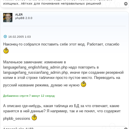
изящных, лёгких для понимания неправильных решений
ALER
phpBB 2.0.0
С
16.02.2005 1:03
о
о
Наконец-то собрался поставить себе этот мод. Работает, спасибо
б
щ
е
н
и
Маленькое замечание: изменение в
е
language/lang_english/lang_admin.php надо повторить в
language/lang_russian/lang_admin.php, иначе при создании резервной
копии в этой строке таблички просто пустое место. Переводить на
русский название режима, думаю не нужно
Добавлено спустя 7 минут 12 секунд:
А описано где-нибудь, какая таблица из БД за что отвечает, какие
хранятся в ней данные? Я например, так и не понял, что содержит
phpbb_sessions