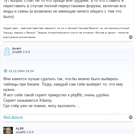
Тут вопрос стоит не то что проще или труднее, а то что ставить и
е
переставить в случае полной переустановки форума, включая все
моды и скины (и возможно не имеющие ничего общего с тем что
было)
Серый цвет - светлый (светлее чёрного), но он и тёмный (темнее белого), он же промежуточный
(между чёрным и белым). Теорию относительности никто не отменял. Истина в целом - понятие
виртуально-ситуативное.
Jovani
phpBB 2.0.5
С
23.12.2004 16:24
о
о
Мне кажется лучше сделать так, что-бы можно было выбирать
б
таблицы при бэкапе. Тогда, каждый сам себе выберет то, что ему
щ
е
нужно.
н
Я вот себе такой скрипт прикрутил к phpBb, очень удобно.
и
е
Скрипт называется Xdamp.
Где спёр уже не помню, могу выложить ...
Мой форум
ALER
phpBB 2.0.0