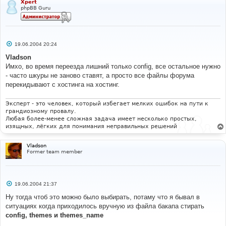
Xpert
phpBB Guru
С
19.06.2004 20:24
о
о
Vladson
б
Имхо, во время переезда лишний только config, все остальное нужно
щ
е
- часто шкуры не заново ставят, а просто все файлы форума
н
перекидывают с хостинга на хостинг.
и
е
Эксперт - это человек, который избегает мелких ошибок на пути к
грандиозному провалу.
Любая более-менее сложная задача имеет несколько простых,
изящных, лёгких для понимания неправильных решений
Vladson
Former team member
С
19.06.2004 21:37
о
о
Ну тогда чтоб это можно было выбирать, потаму что я бывал в
б
ситуациях когда приходилось вручную из файла бакапа стирать
щ
е
config, themes и themes_name
н
и