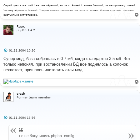
е
Серый цвет - светлый (светлее чёрного), но он и тёмный (темнее белого), он же промежуточный
(между чёрным и белым). Теорию относительности никто не отменял. Истина в целом - понятие
виртуально-ситуативное.
Rusic
phpBB 1.4.2
С
01.11.2004 10:26
о
о
Супер мод, база собралась в 0.7 мб, когда стандартно 3.5 мб. Вот
б
только непонял, при востановлении БД все поднялось а колонок
щ
е
нехватает, пришлось инсталить атач мод.
н
и
е
crash
Former team member
С
01.11.2004 13:56
о
о
б
щ
т.е не бакупились phpbb_config
е
н