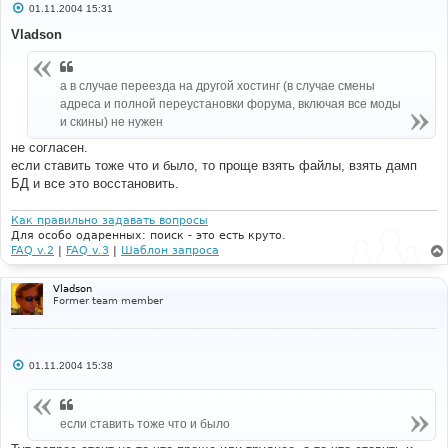
С
01.11.2004 15:31
о
о
Vladson
б
щ
е
н
а в случае переезда на другой хостинг (в случае смены
и
адреса и полной переустановки форума, включая все моды
е
и скины) не нужен
не согласен.
если ставить тоже что и было, то проще взять файлы, взять дамп
БД и все это восстановить.
Как правильно задавать вопросы
Для особо одаренных: поиск - это есть круто.
FAQ v.2
|
FAQ v.3
|
Шаблон запроса
Vladson
Former team member
С
01.11.2004 15:38
о
о
б
щ
если ставить тоже что и было
е
н
и