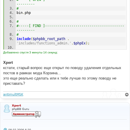
--------- 
# 
bin
.
php 
# 
#-----[ FIND ]---------------------------------------
--------- 
# 
include
(
$phpbb_root_path
.
'includes/functions_admin.'
.
$phpEx
);
# 
Добавлено спустя 3 минуты 14 секунд:
#-----[ AFTER, ADD ]---------------------------------
--------- 
Xpert
# 
кстати, старый вопрос еще открыт по поводу удаления отдельных
постов в рамках мода Корзина...
// Log actions MOD Start 
это еще реально сделать или к тебе лучше по этому поводу не
include
(
$phpbb_root_path
.
'includes/functions_log.'
.
$phpEx
);
приставать?
// Log actions MOD End 
antimultMSK
# 
#-----[ FIND ]---------------------------------------
--------- 
Xpert
# 
phpBB Guru
// Insert topic in the old forum that indicates 
that the forum has moved.
$sql
=
"INSERT INTO "
.
 TOPICS_TABLE 
.
" 
(forum_id, topic_title, topic_poster, topic_time, 
С
08.02.2006 6:20