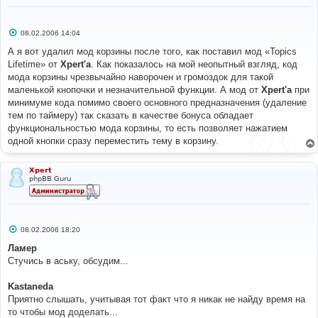
# 
#-----[ SAVE/CLOSE ALL FILES ]-----------------------
С
08.02.2006 14:04
---------- 
о
# 
о
А я вот удалил мод корзины после того, как поставил мод «Topics
# EoM
б
Lifetime» от
Xpert'а
. Как показалось на мой неопытный взгляд, код
щ
е
мода корзины чрезвычайно наворочен и громоздок для такой
н
маленькой кнопочки и незначительной функции. А мод от
Xpert'а
при
и
е
минимуме кода помимо своего основного предназначения (удаление
тем по таймеру) так сказать в качестве бонуса обладает
функциональностью мода корзины, то есть позволяет нажатием
одной кнопки сразу переместить тему в корзину.
Xpert
phpBB Guru
С
08.02.2006 18:20
о
о
Ламер
б
Стучись в аську, обсудим...
щ
е
н
Kastaneda
и
е
Приятно слышать, учитывая тот факт что я никак не найду время на
то чтобы мод доделать...