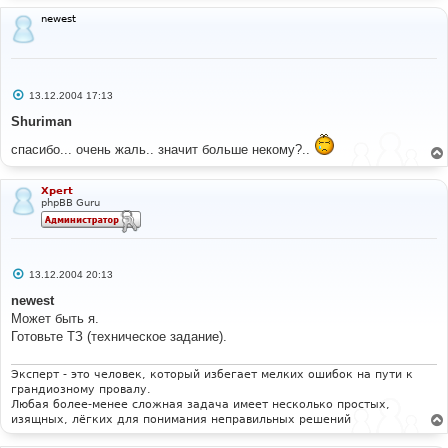
newest
С
13.12.2004 17:13
о
о
Shuriman
б
щ
спасибо... очень жаль.. значит больше некому?..
е
н
и
е
Xpert
phpBB Guru
С
13.12.2004 20:13
о
о
newest
б
Может быть я.
щ
е
Готовьте ТЗ (техническое задание).
н
и
е
Эксперт - это человек, который избегает мелких ошибок на пути к
грандиозному провалу.
Любая более-менее сложная задача имеет несколько простых,
изящных, лёгких для понимания неправильных решений