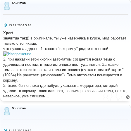
Shuriman
С
15.12.2004 5:18
о
о
Xpert
б
значитца так))) в оригинале, ты уже наверняка в курсе, мод работает
щ
е
только с топиками.
н
что нужно а аддоне: 1. кнопка "в корзину" рядом с кнопкой
и
е
2. при нажатии этой кнопки автоматом создается новая тема с
удаляемым постом, в теме-источнике пост удаляется. Заглавие
темы состоит из id поста и темы источника (ну как в желтой карте "
(10234) Не работает цитирование"). Тема автоматом помещается в
корзину.
3. Было бы неплохо где-нибудь указывать модератора, который
удаляет в корзину топик или пост, например в заглавии темы, но это,
наверное, уже слишком...
Shuriman
С
21.12.2004 0:35