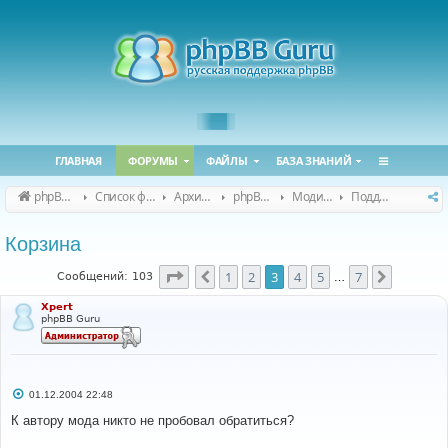
ГЛАВНАЯ
ФОРУМЫ
ФАЙЛЫ
БАЗА ЗНАНИЙ
phpBB Guru
Список форумов
Архивные форумы
phpBB 2.0.x (архив)
Модификация phpBB 2.0.x
Поддержка модов для phpBB 2.0.x
Корзина
Страница
3
из
7
1
2
3
4
5
7
Пред.
След.
Сообщений: 103
…
Xpert
phpBB Guru
С
01.12.2004 22:48
о
о
К автору мода никто не пробовал обратиться?
б
щ