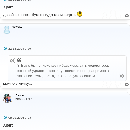
о
о
Xpert
б
щ
давай кошелек, бум те туда мани кидать
е
н
и
newest
е
С
22.12.2004 3:50
о
о
б
щ
3. Было бы неплохо где-нибудь указывать модератора,
е
н
который удаляет в корзину топик или пост, например в
и
заглавии темы, но это, наверное, уже слишком...
е
можно в личку...
Ламер
phpBB 1.4.4
С
08.02.2006 3:03
о
о
Xpert
б