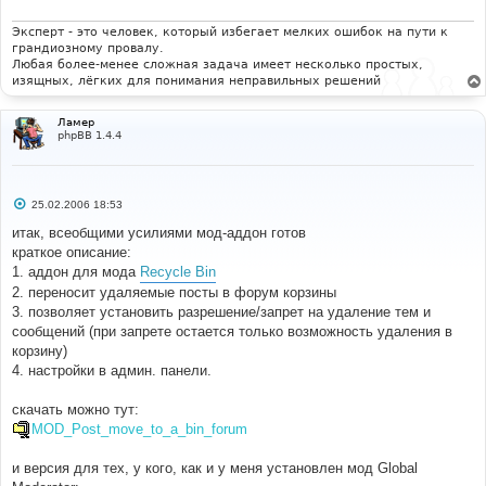
Эксперт - это человек, который избегает мелких ошибок на пути к
грандиозному провалу.
Любая более-менее сложная задача имеет несколько простых,
изящных, лёгких для понимания неправильных решений
Ламер
phpBB 1.4.4
С
25.02.2006 18:53
о
о
итак, всеобщими усилиями мод-аддон готов
б
краткое описание:
щ
е
1. аддон для мода
Recycle Bin
н
2. переносит удаляемые посты в форум корзины
и
е
3. позволяет установить разрешение/запрет на удаление тем и
сообщений (при запрете остается только возможность удаления в
корзину)
4. настройки в админ. панели.
скачать можно тут:
MOD_Post_move_to_a_bin_forum
и версия для тех, у кого, как и у меня установлен мод Global