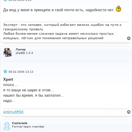
topic_status, topic_type, topic_vote, topic_views, 
о
topic_replies, topic_first_post_id, 
о
topic_last_post_id, topic_moved_id)
Да мод у меня в принципе и свой почти есть, надобности нет.
б
		VALUES ($old_forum_id, '"
.
щ
е
addslashes
(
str_replace
(
"\'"
,
"''"
,
$row
[
$i
]
н
[
'topic_title'
]))
.
"', '"
.
str_replace
(
"\'"
,
"''"
,
и
Эксперт - это человек, который избегает мелких ошибок на пути к
$row
[
$i
][
'topic_poster'
])
.
"', "
.
$row
[
$i
]
е
грандиозному провалу.
[
'topic_time'
]
.
", "
.
 TOPIC_MOVED 
.
", "
.
Любая более-менее сложная задача имеет несколько простых,
POST_NORMAL 
.
", "
.
$row
[
$i
][
'topic_vote'
]
.
", "
.
изящных, лёгких для понимания неправильных решений
$row
[
$i
][
'topic_views'
]
.
", "
.
$row
[
$i
]
[
'topic_replies'
]
.
", "
.
$row
[
$i
]
[
'topic_first_post_id'
]
.
", "
.
$row
[
$i
]
Ламер
phpBB 1.4.4
[
'topic_last_post_id'
]
.
", $topic_id)"
;
if
(
!
$db
->
sql_query
(
$sql
)
)
{
		message_die
(
GENERAL_ERROR
,
'Could not insert 
shadow topic'
,
''
,
__LINE__
,
__FILE__
,
$sql
);
С
08.02.2006 13:13
о
}
о
Xpert
}
б
плохо...
щ
е
я то ваще не шарю в этом...
н
# 
нашел бы время, я бы заплатил...
и
#-----[ AFTER, ADD ]---------------------------------
е
надо...
--------- 
# 
antimultMSK
// Log actions MOD Start 
log_action
(
'bin'
,
$topic_id
,
$userdata
[
'user_id'
],
Kastaneda
$userdata
[
'username'
]);
Former team member
// Log actions MOD End 