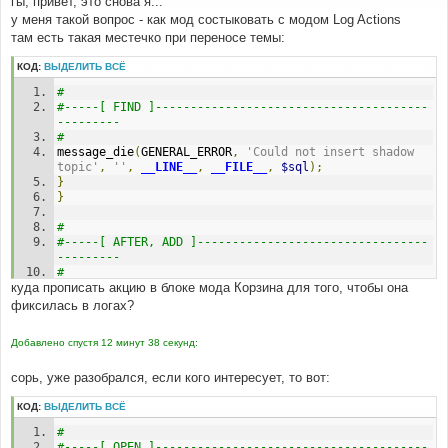
гы, привет, это снова я...
щ
е
у меня такой вопрос - как мод состыковать с модом Log Actions
н
там есть такая местечко при переносе темы:
и
е
КОД:
ВЫДЕЛИТЬ ВСЁ
#
#-----[ FIND ]---------------------------------------
---------
#
message_die
(
GENERAL_ERROR
,
'Could not insert shadow 
topic'
,
''
,
__LINE__
,
__FILE__
,
$sql
);
}
}
#
#-----[ AFTER, ADD ]---------------------------------
---------
#
куда прописать акцию в блоке мода Корзина для того, чтобы она
// Log actions MOD Start
фиксилась в логах?
log_action
(
'move'
,
$topic_id
,
$userdata
[
'user_id'
],
$userdata
[
'username'
]);
Добавлено спустя 12 минут 38 секунд:
// Log actions MOD End
сорь, уже разобрался, если кого интересует, то вот:
КОД:
ВЫДЕЛИТЬ ВСЁ
# 
#-----[ OPEN ]---------------------------------------