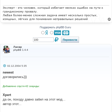
е
н
и
Эксперт - это человек, который избегает мелких ошибок на пути к
е
грандиозному провалу.
Любая более-менее сложная задача имеет несколько простых,
изящных, лёгких для понимания неправильных решений
Поддержать phpBB Guru
Ламер
phpBB 1.4.4
С
02.12.2004 5:35
о
о
newest
б
договорились)))
щ
е
н
Добавлено спустя 42 секунды:
и
е
Xpert
да он, походу давно забил на этот мод...
автор этот...