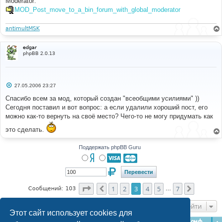
Moderator:
MOD_Post_move_to_a_bin_forum_with_global_moderator
antimultMSK
edgar
phpBB 2.0.13
С
27.05.2006 23:27
о
о
Спасибо всем за мод, который создан "всеобщими усилиями" ))
б
Сегодня поставил и вот вопрос: а если удалили хороший пост, его
щ
е
можно как-то вернуть на своё место? Чего-то не могу придумать как
н
и
это сделать.
е
Поддержать phpBB Guru
Страница
3
из
7
1
2
3
4
5
7
Пред.
След.
Сообщений: 103
…
Перейти
Этот сайт использует cookies для
Главная
Форумы
Наша команда
О команде
Конфиденциальность