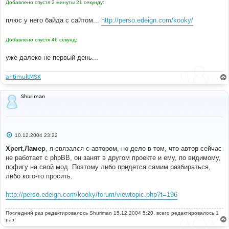
Добавлено спустя 2 минуты 21 секунду:
плюс у него байда с сайтом...
http://perso.edeign.com/kooky/
Добавлено спустя 46 секунд:
уже далеко не первый день...
antimultMSK
Shuriman
С
10.12.2004 23:22
о
о
Xpert
,
Ламер
, я связался с автором, но дело в том, что автор сейчас
б
не работает с phpBB, он занят в другом проекте и ему, по видимому,
щ
е
пофигу на свой мод. Поэтому либо придется самим разбираться,
н
либо кого-то просить.
и
е
http://perso.edeign.com/kooky/forum/viewtopic.php?t=196
Последний раз редактировалось
Shuriman
15.12.2004 5:20, всего редактировалось 1
раз.