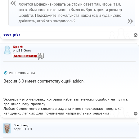
н
Хочется модернизировать быстрый ответ так, чтобы там,
и
е
как в обычном ответе, можно было выбрать цвет и размер
шрифта. Подскажите, пожалуйста, какой код и куда нужно
добавить, чтоб это получилось?
זלמן בערג
Xpert
phpBB Guru
С
28.03.2006 20:04
о
о
Версия 3.0 имеет соответствующий addon.
б
щ
е
н
и
Эксперт - это человек, который избегает мелких ошибок на пути к
е
грандиозному провалу.
Любая более-менее сложная задача имеет несколько простых,
изящных, лёгких для понимания неправильных решений
Steinberg
phpBB 1.4.4