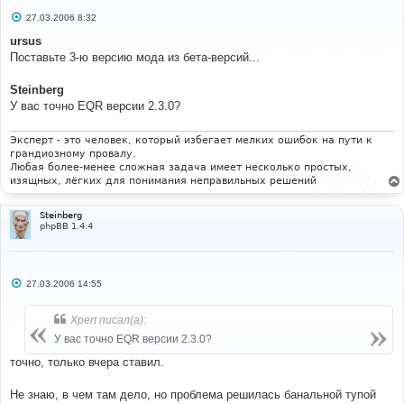
С
27.03.2006 8:32
о
о
ursus
б
Поставьте 3-ю версию мода из бета-версий...
щ
е
н
Steinberg
и
е
У вас точно EQR версии 2.3.0?
Эксперт - это человек, который избегает мелких ошибок на пути к
грандиозному провалу.
Любая более-менее сложная задача имеет несколько простых,
изящных, лёгких для понимания неправильных решений
Steinberg
phpBB 1.4.4
С
27.03.2006 14:55
о
о
б
Xpert писал(а):
щ
е
У вас точно EQR версии 2.3.0?
н
и
точно, только вчера ставил.
е
Не знаю, в чем там дело, но проблема решилась банальной тупой