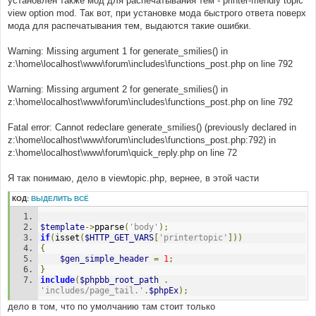
установлен также мод для распечатывания тем - printer-friendly topic
н
view option mod. Так вот, при установке мода быстрого ответа поверх
и
е
мода для распечатывания тем, выдаются такие ошибки.
Warning: Missing argument 1 for generate_smilies() in
z:\home\localhost\www\forum\includes\functions_post.php on line 792
Warning: Missing argument 2 for generate_smilies() in
z:\home\localhost\www\forum\includes\functions_post.php on line 792
Fatal error: Cannot redeclare generate_smilies() (previously declared in
z:\home\localhost\www\forum\includes\functions_post.php:792) in
z:\home\localhost\www\forum\quick_reply.php on line 72
Я так понимаю, дело в viewtopic.php, вернее, в этой части
КОД:
ВЫДЕЛИТЬ ВСЁ
$template
->
pparse
(
'body'
);
if
(
isset
(
$HTTP_GET_VARS
[
'printertopic'
]))
{
$gen_simple_header
=
1
;
}
include
(
$phpbb_root_path
.
'includes/page_tail.'
.
$phpEx
);
дело в том, что по умолчанию там стоит только