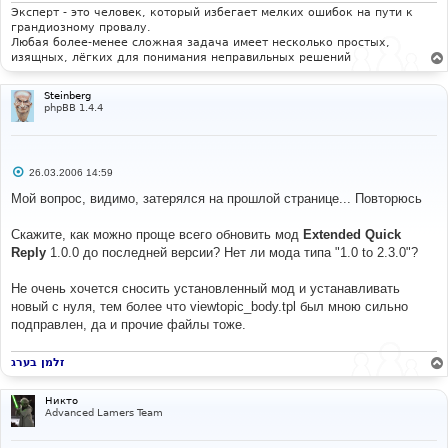
е
Эксперт - это человек, который избегает мелких ошибок на пути к
грандиозному провалу.
Любая более-менее сложная задача имеет несколько простых,
изящных, лёгких для понимания неправильных решений
Steinberg
phpBB 1.4.4
С
26.03.2006 14:59
о
о
Мой вопрос, видимо, затерялся на прошлой странице... Повторюсь
б
щ
е
Скажите, как можно проще всего обновить мод
Extended Quick
н
Reply
1.0.0 до последней версии? Нет ли мода типа "1.0 to 2.3.0"?
и
е
Не очень хочется сносить установленный мод и устанавливать
новый с нуля, тем более что viewtopic_body.tpl был мною сильно
подправлен, да и прочие файлы тоже.
זלמן בערג
Никто
Advanced Lamers Team