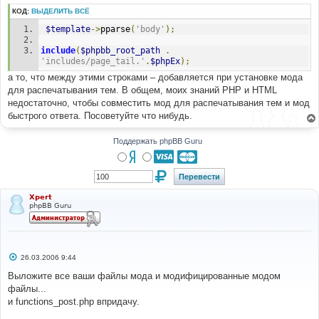
КОД:
ВЫДЕЛИТЬ ВСЁ
$template
->
pparse
(
'body'
);
include
(
$phpbb_root_path
.
'includes/page_tail.'
.
$phpEx
);
а то, что между этими строками – добавляется при установке мода
для распечатывания тем. В общем, моих знаний РНР и HTML
недостаточно, чтобы совместить мод для распечатывания тем и мод
быстрого ответа. Посоветуйте что нибудь.
Поддержать phpBB Guru
Xpert
phpBB Guru
С
26.03.2006 9:44
о
о
Выложите все ваши файлы мода и модифицированные модом
б
файлы...
щ
е
и functions_post.php впридачу.
н
и