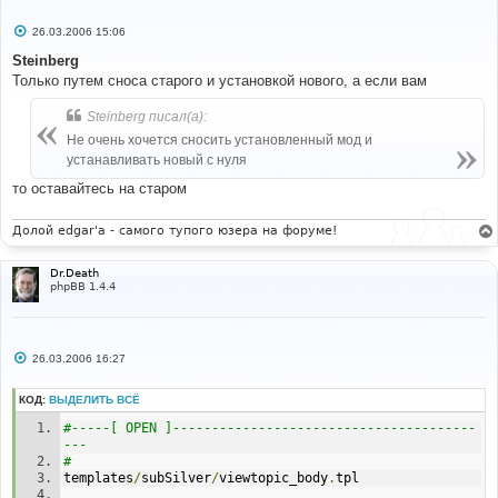
С
26.03.2006 15:06
о
о
Steinberg
б
Только путем сноса старого и установкой нового, а если вам
щ
е
н
Steinberg писал(а):
и
е
Не очень хочется сносить установленный мод и
устанавливать новый с нуля
то оставайтесь на старом
Долой edgar'a - самого тупого юзера на форуме!
Dr.Death
phpBB 1.4.4
С
26.03.2006 16:27
о
о
б
КОД:
ВЫДЕЛИТЬ ВСЁ
щ
е
#-----[ OPEN ]---------------------------------------
н
--- 
и
# 
е
templates
/
subSilver
/
viewtopic_body
.
tpl