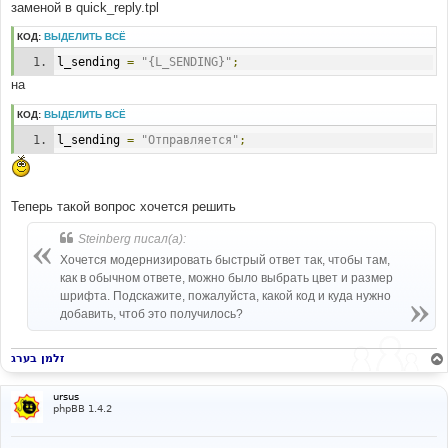
заменой в quick_reply.tpl
КОД:
ВЫДЕЛИТЬ ВСЁ
l_sending 
=
"{L_SENDING}"
;
на
КОД:
ВЫДЕЛИТЬ ВСЁ
l_sending 
=
"Отправляется"
;
Теперь такой вопрос хочется решить
Steinberg писал(а):
Хочется модернизировать быстрый ответ так, чтобы там,
как в обычном ответе, можно было выбрать цвет и размер
шрифта. Подскажите, пожалуйста, какой код и куда нужно
добавить, чтоб это получилось?
זלמן בערג
ursus
phpBB 1.4.2