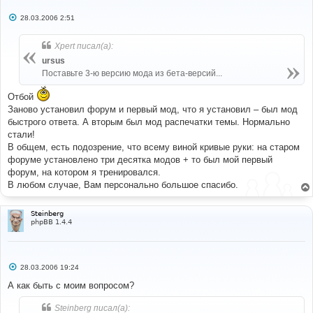
С
28.03.2006 2:51
о
о
б
Xpert писал(а):
щ
е
ursus
н
Поставьте 3-ю версию мода из бета-версий...
и
е
Отбой
Заново установил форум и первый мод, что я установил – был мод
быстрого ответа. А вторым был мод распечатки темы. Нормально
стали!
В общем, есть подозрение, что всему виной кривые руки: на старом
форуме установлено три десятка модов + то был мой первый
форум, на котором я тренировался.
В любом случае, Вам персонально большое спасибо.
Steinberg
phpBB 1.4.4
С
28.03.2006 19:24
о
о
А как быть с моим вопросом?
б
щ
Steinberg писал(а):
е