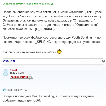
{
QUICK_REPLY
}
Добавлено спустя 4 часа 5 минут 30 секунд:
<!--
[
end
]
Extended
Quick
Reply
Form
 mod 
-->
После обновления заметил такой баг. У меня установлен, как и увас,
мод Post Is Sending. Так вот, в старой форме при нажатии на кнопку
Отправить
она, как положено, превращалась в "Отправляется".
Сейчас я похоже забыл что-то дописать и вместо "Отправляется"
пишется такая вещь -
{L_SENDING}
Посмотрел во всех файлах соответствие моду PostIsSending - и не
нашел нигде глюков, L_SENDING везде, где вроде бы нужно, стоит...
Как быть, в чем может быть ошибка?
זלמן בערג
Xpert
phpBB Guru
С
26.03.2006 23:54
о
о
Вроде в последнем Post Is Sending, а может в предпоследнем
б
добавлен аддон для EQR.
щ
е