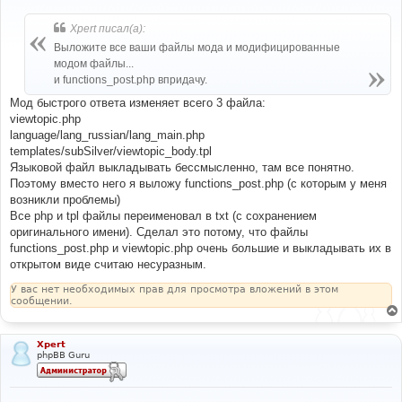
о
о
б
Xpert писал(а):
щ
е
Выложите все ваши файлы мода и модифицированные
н
модом файлы...
и
е
и functions_post.php впридачу.
Мод быстрого ответа изменяет всего 3 файла:
viewtopic.php
language/lang_russian/lang_main.php
templates/subSilver/viewtopic_body.tpl
Языковой файл выкладывать бессмысленно, там все понятно.
Поэтому вместо него я выложу functions_post.php (с которым у меня
возникли проблемы)
Все php и tpl файлы переименовал в txt (с сохранением
оригинального имени). Сделал это потому, что файлы
functions_post.php и viewtopic.php очень большие и выкладывать их в
открытом виде считаю несуразным.
У вас нет необходимых прав для просмотра вложений в этом
сообщении.
Xpert
phpBB Guru