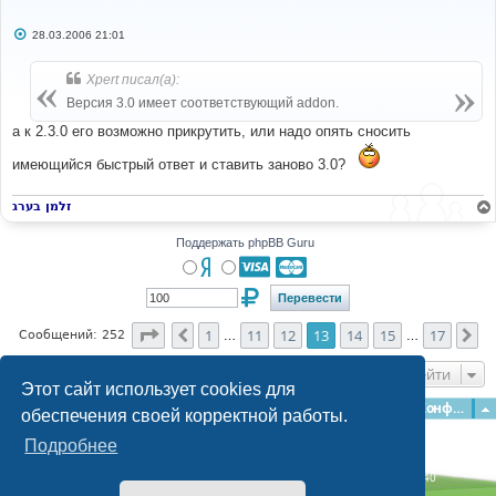
С
28.03.2006 21:01
о
о
б
Xpert писал(а):
щ
е
Версия 3.0 имеет соответствующий addon.
н
и
а к 2.3.0 его возможно прикрутить, или надо опять сносить
е
имеющийся быстрый ответ и ставить заново 3.0?
זלמן בערג
Поддержать phpBB Guru
Страница
13
из
17
1
11
12
13
14
15
17
Пред.
Сл
Сообщений: 252
…
…
Перейти
Этот сайт использует cookies для
Главная
Форумы
Наша команда
О команде
Конфиденциальность
обеспечения своей корректной работы.
Подробнее
Time: 0.154s
| Peak Memory Usage: 3.12 МБ | GZIP: Off |
Queries: 40
© phpBB Guru, 2004—2026