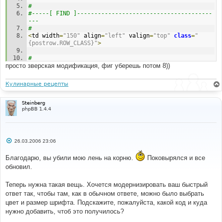
#
#-----[ FIND ]---------------------------------------
---
#
<
td width
=
"150"
 align
=
"left"
 valign
=
"top"
class
=
"
{postrow.ROW_CLASS}"
>
#
просто зверская модификация, фиг уберешь потом 8))
#-----[ IN-LINE FIND ]-------------------------------
-----------
#
Кулинарные рецепты
{
postrow
.
POSTER_RANK
}
#
Steinberg
phpBB 1.4.4
#-----[ IN-LINE AFTER, ADD ]-------------------------
-----------------
#
{
postrow
.
QUOTE_LINK
}
С
26.03.2006 23:06
о
# 
о
#-----[ FIND ]---------------------------------------
Благодарю, вы убили мою лень на корню.
Поковырялся и все
б
--- 
щ
обновил.
# 
е
н
<!--
END
 postrow 
-->
и
Теперь нужна такая вещь. Хочется модернизировать ваш быстрый
е
# 
ответ так, чтобы там, как в обычном ответе, можно было выбрать
#-----[ AFTER, ADD ]---------------------------------
цвет и размер шрифта. Подскажите, пожалуйста, какой код и куда
--------- 
нужно добавить, чтоб это получилось?
# 
<!--
[
begin
]
Extended
Quick
Reply
Form
 mod 
-->