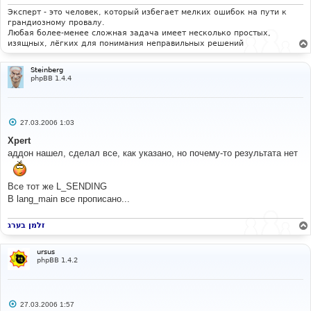
н
и
Эксперт - это человек, который избегает мелких ошибок на пути к
е
грандиозному провалу.
Любая более-менее сложная задача имеет несколько простых,
изящных, лёгких для понимания неправильных решений
Steinberg
phpBB 1.4.4
С
27.03.2006 1:03
о
о
Xpert
б
аддон нашел, сделал все, как указано, но почему-то результата нет
щ
е
н
и
Все тот же L_SENDING
е
В lang_main все прописано...
זלמן בערג
ursus
phpBB 1.4.2
С
27.03.2006 1:57