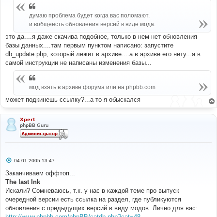
щ
е
н
думаю проблема будет когда вас поломают.
и
и вобщеесть обновления версий в виде мода.
е
это да....я даже скачива подобное, только в нем нет обновления
базы данных....там первым пунктом написано: запустите
db_update.php, который лежит в архиве....а в архиве его нету...а в
самой инструкции не написаны изменения базы...
мод взять в архиве форума или на phpbb.com
может подкинешь ссылку?...а то я обыскался
Xpert
phpBB Guru
С
04.01.2005 13:47
о
о
Заканчиваем оффтоп...
б
The last Ink
щ
е
Искали? Сомневаюсь, т.к. у нас в каждой теме про выпуск
н
очередной версии есть ссылка на раздел, где публикуются
и
е
обновления c предыдущих версий в виду модов. Лично для вас:
http://www.phpbb.com/phpBB/catdb.php?cat=48