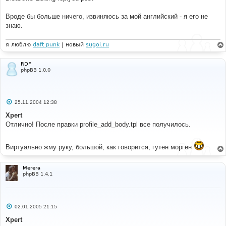
Вроде бы больше ничего, извиняюсь за мой английский - я его не
знаю.
я люблю
daft punk
| новый
sugoi.ru
RDF
phpBB 1.0.0
С
25.11.2004 12:38
о
о
Xpert
б
Отлично! После правки profile_add_body.tpl все получилось.
щ
е
н
и
Виртуально жму руку, большой, как говорится, гутен морген
е
Merera
phpBB 1.4.1
С
02.01.2005 21:15
о
о
Xpert
б