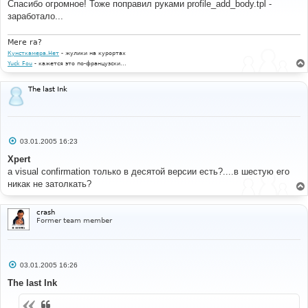
Спасибо огромное! Тоже поправил руками profile_add_body.tpl -
щ
е
заработало...
н
и
е
Mere ra?
Кунсткамера.Нет
- жулики на курортах
Yuck Fou
- кажется это по-французски...
The last Ink
С
03.01.2005 16:23
о
о
Xpert
б
а visual confirmation только в десятой версии есть?....в шестую его
щ
е
никак не затолкать?
н
и
е
crash
Former team member
С
03.01.2005 16:26
о
о
The last Ink
б
щ
е