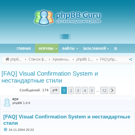
ГЛАВНАЯ
ФОРУМЫ
ФАЙЛЫ
БАЗА ЗНАНИЙ
phpBB Guru
Список форумов
Архивные форумы
phpBB 2.0.x (архив)
FAQ (phpBB 2.0.x)
[FAQ] Visual Confirmation System и
нестандартные стили
Страница
1
из
12
1
2
3
4
5
12
След.
Сообщений: 174
…
RDF
phpBB 1.0.0
[FAQ] Visual Confirmation System и нестандартные
стили
С
24.11.2004 20:22
о