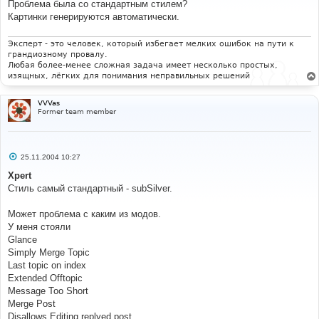
Проблема была со стандартным стилем?
щ
е
Картинки генерируются автоматически.
н
и
е
Эксперт - это человек, который избегает мелких ошибок на пути к
грандиозному провалу.
Любая более-менее сложная задача имеет несколько простых,
изящных, лёгких для понимания неправильных решений
VVVas
Former team member
С
25.11.2004 10:27
о
о
Xpert
б
Стиль самый стандартный - subSilver.
щ
е
н
Может проблема с каким из модов.
и
е
У меня стояли
Glance
Simply Merge Topic
Last topic on index
Extended Offtopic
Message Too Short
Merge Post
Disallows Editing replyed post