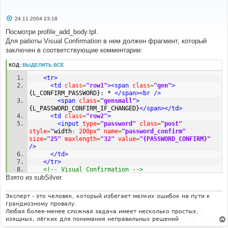
[добавлено согласно моду]
<tr>
<td
class
=
"row1"
>
{L_VISUAL_CONFIRM}
<br
/><span
С
24.11.2004 23:18
о
class
=
"gensmall"
>
{L_VISUAL_CONFIRM_EXPLAIN}
</span>
о
Посмотри profile_add_body.tpl.
</td>
б
<td
class
=
"row2"
><input
type
=
"radio"
Для работы Visual Confirmation в нем должен фрагмент, который
щ
name
=
"enable_confirm"
value
=
"1"
 {
CONFIRM_ENABLE
} 
/>
е
заключен в соответствующие комментарии:
н
{L_YES}&nbsp; &nbsp;
<input
type
=
"radio"
и
name
=
"enable_confirm"
value
=
"0"
 {
CONFIRM_DISABLE
} 
/>
КОД:
ВЫДЕЛИТЬ ВСЁ
е
{L_NO}
</td>
<tr>
</tr>
<td
class
=
"row1"
><span
class
=
"gen"
>
[/добавлено согласно моду]
{L_CONFIRM_PASSWORD}: * 
</span><br
/>
<span
class
=
"gensmall"
>
<tr>
{L_PASSWORD_CONFIRM_IF_CHANGED}
</span></td>
<td
class
=
"row1"
>
{L_BOARD_EMAIL_FORM}
<br
/>
<td
class
=
"row2"
>
<span
class
=
"gensmall"
>
{L_BOARD_EMAIL_FORM_EXPLAIN}
<input
type
=
"password"
class
=
"post"
</span></td>
style
=
"
width
:
200px
"
name
=
"password_confirm"
<td
class
=
"row2"
><input
type
=
"radio"
size
=
"25"
maxlength
=
"32"
value
=
"{PASSWORD_CONFIRM}"
name
=
"board_email_form"
value
=
"1"
/>
{
BOARD_EMAIL_FORM_ENABLE
} 
/>
 {L_ENABLED}&nbsp;&nbsp;
</td>
<input
type
=
"radio"
name
=
"board_email_form"
value
=
"0"
</tr>
{
BOARD_EMAIL_FORM_DISABLE
} 
/>
 {L_DISABLED}
</td>
<!-- Visual Confirmation -->
</tr>
Взято из subSilver.
<!-- BEGIN switch_confirm -->
<tr>
<tr>
<td
class
=
"row1"
>
{L_FLOOD_INTERVAL} 
<br
/>
<td
class
=
"row1"
colspan
=
"2"
align
=
"center"
>
<span
class
=
"gensmall"
>
{L_FLOOD_INTERVAL_EXPLAIN}
Эксперт - это человек, который избегает мелких ошибок на пути к
<span
class
=
"gensmall"
>
{L_CONFIRM_CODE_IMPAIRED}
</span></td>
грандиозному провалу.
</span><br
/><br
/>
{CONFIRM_IMG}
<br
/><br
/></td>
<td
class
=
"row2"
><input
type
=
"text"
size
=
"3"
Любая более-менее сложная задача имеет несколько простых,
</tr>
maxlength
=
"4"
name
=
"flood_interval"
value
=
"
изящных, лёгких для понимания неправильных решений
<tr>
{FLOOD_INTERVAL}"
/></td>