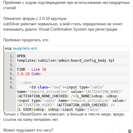
о
Проблема с кодом подтверждения при использовании нестандартных
б
стилей.
щ
е
н
Обновлял форум с 2.0.10 вручную.
и
е
subSilver работает нормально, а мой стиль определенно не хочет
показывать диалог Visual Confirmation System при регистрации.
Пробовал проделать это:
КОД:
ВЫДЕЛИТЬ ВСЁ
OPEN
templates
/
subSilver
/
admin
/
board_config_body
.
tpl
FIND 
-
Line
38
2.0
.
10
Code
:
<tr>
<
td 
class
=
"row2"
><
input type
=
"radio"
name
=
"require_activation"
 value
=
"{ACTIVATION_NONE}"
{
ACTIVATION_NONE_CHECKED
}
/>{
L_NONE
}&
nbsp
;
&
nbsp
;
<
input type
=
"radio"
 name
=
"require_activation"
 value
=
"
{ACTIVATION_USER}"
{
ACTIVATION_USER_CHECKED
}
/>
{
L_USER
}&
nbsp
;
&
nbsp
;<
input type
=
"radio"
Только с DesertStorm не помогает, а больше в тексте нигде, вроде,
name
=
"require_activation"
 value
=
"{ACTIVATION_ADMIN}"
{
ACTIVATION_ADMIN_CHECKED
}
/>{
L_ADMIN
}</
td
>
ссылок на папку templates нет.
</
tr
>
Может подскажет кто чего?
AFTER
,
 ADD 