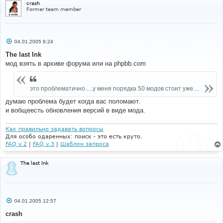
crash
Former team member
С
04.01.2005 8:24
о
о
The last Ink
б
мод взять в архиве форума или на phpbb.com
щ
е
н
и
это проблематично.....у меня порядка 50 модов стоит уже....
е
думаю проблема будет когда вас поломают.
и вобщеесть обновления версий в виде мода.
Как правильно задавать вопросы
Для особо одаренных: поиск - это есть круто.
FAQ v.2
|
FAQ v.3
|
Шаблон запроса
The last Ink
С
04.01.2005 12:57
о
о
crash
б