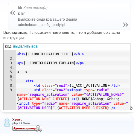
о
б
Xpert писал(а):
щ
е
RDF
н
Выложите сюда код вашего файла
и
е
admin/board_config_body.tpl
Выкладываю. Плюсиками помечено то, что я добавил согласно
инструкции:
КОД:
ВЫДЕЛИТЬ ВСЁ
<h1>
{L_CONFIGURATION_TITLE}
</h1>
<p>
{L_CONFIGURATION_EXPLAIN}
</p>
<...>
<tr>
<td
class
=
"row1"
>
{L_ACCT_ACTIVATION}
</td>
<td
class
=
"row2"
><input
type
=
"radio"
name
=
"require_activation"
value
=
"{ACTIVATION_NONE}"
{
ACTIVATION_NONE_CHECKED
} 
/>
{L_NONE}&nbsp; &nbsp;
<input
type
=
"radio"
name
=
"require_activation"
value
=
"
{ACTIVATION_USER}"
 {
ACTIVATION_USER_CHECKED
} 
/>
{L_USER}&nbsp; &nbsp;
<input
type
=
"radio"
name
=
"require_activation"
value
=
"{ACTIVATION_ADMIN}"
Xpert
{
ACTIVATION_ADMIN_CHECKED
} 
/>
{L_ADMIN}
</td>
phpBB Guru
</tr>