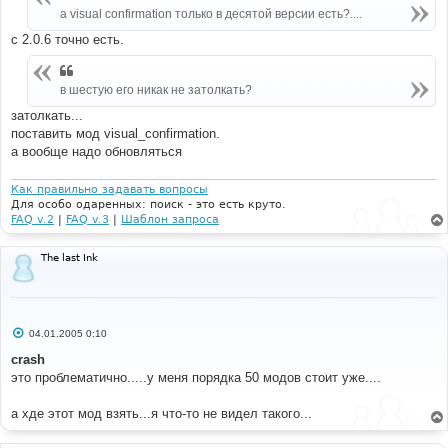
н
а visual confirmation только в десятой версии есть?....
и
е
с 2.0.6 точно есть.
в шестую его никак не затолкать?
затолкать...
поставить мод visual_confirmation.
а вообще надо обновляться
Как правильно задавать вопросы
Для особо одаренных: поиск - это есть круто.
FAQ v.2
|
FAQ v.3
|
Шаблон запроса
The last Ink
С
04.01.2005 0:10
о
о
crash
б
это проблематично.....у меня порядка 50 модов стоит уже....
щ
е
н
а хде этот мод взять...я что-то не видел такого...
и
е