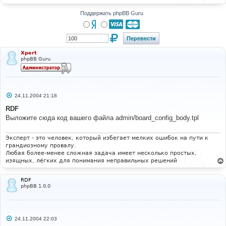
2.0
.
11
Code
:
Поддержать phpBB Guru
<tr>
<
td 
class
=
"row1"
>{
L_VISUAL_CONFIRM
}<
br 
/><
span 
class
=
"gensmall"
>{
L_VISUAL_CONFIRM_EXPLAIN
}<
/span>
</
td
>
<
td 
class
=
"row2"
><
input type
=
"radio"
Xpert
name
=
"enable_confirm"
 value
=
"1"
{
CONFIRM_ENABLE
}
/>
phpBB Guru
{
L_YES
}&
nbsp
;
&
nbsp
;<
input type
=
"radio"
name
=
"enable_confirm"
 value
=
"0"
{
CONFIRM_DISABLE
}
/>
{
L_NO
}</
td
>
</
tr
>
С
24.11.2004 21:18
о
о
RDF
б
Выложите сюда код вашего файла admin/board_config_body.tpl
щ
е
н
и
Эксперт - это человек, который избегает мелких ошибок на пути к
е
грандиозному провалу.
Любая более-менее сложная задача имеет несколько простых,
изящных, лёгких для понимания неправильных решений
RDF
phpBB 1.0.0
С
24.11.2004 22:03
о