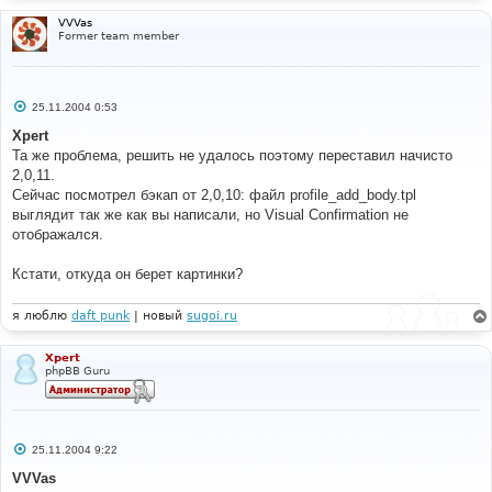
<td
class
=
"row1"
><span
class
=
"gen"
>
</tr>
{L_CONFIRM_CODE}: * 
</span><br
/><span
VVVas
Former team member
class
=
"gensmall"
>
{L_CONFIRM_CODE_EXPLAIN}
</span></td>
<...>
<td
class
=
"row2"
><input
type
=
"text"
class
=
"post"
style
=
"
width
:
200px
"
name
=
"confirm_code"
<br
clear
=
"all"
/>
size
=
"6"
maxlength
=
"6"
value
=
""
/></td>
</tr>
С
25.11.2004 0:53
о
<!-- END switch_confirm -->
о
Xpert
<tr>
б
<td
class
=
"catSides"
colspan
=
"2"
Та же проблема, решить не удалось поэтому переставил начисто
щ
height
=
"28"
>
&nbsp;
</td>
е
2,0,11.
н
</tr>
Сейчас посмотрел бэкап от 2,0,10: файл profile_add_body.tpl
и
<tr>
е
выглядит так же как вы написали, но Visual Confirmation не
<th
class
=
"thSides"
colspan
=
"2"
height
=
"25"
отображался.
valign
=
"middle"
>
{L_PROFILE_INFO}
</th>
</tr>
Кстати, откуда он берет картинки?
я люблю
daft punk
| новый
sugoi.ru
Xpert
phpBB Guru
С
25.11.2004 9:22
о
о
VVVas
б