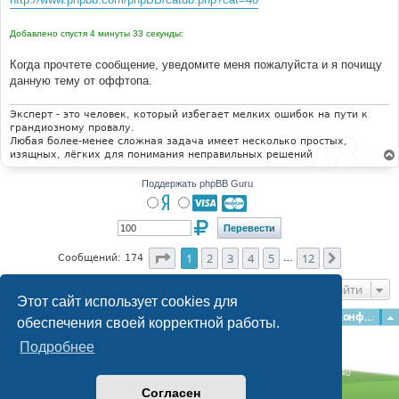
Добавлено спустя 4 минуты 33 секунды:
Когда прочтете сообщение, уведомите меня пожалуйста и я почищу
данную тему от оффтопа.
Эксперт - это человек, который избегает мелких ошибок на пути к
грандиозному провалу.
Любая более-менее сложная задача имеет несколько простых,
изящных, лёгких для понимания неправильных решений
Поддержать phpBB Guru
Страница
1
из
12
1
2
3
4
5
12
След.
Сообщений: 174
…
Перейти
Этот сайт использует cookies для
Главная
Форумы
Наша команда
О команде
Конфиденциальность
обеспечения своей корректной работы.
Подробнее
Time: 0.117s
| Peak Memory Usage: 3.04 МБ | GZIP: Off |
Queries: 40
© phpBB Guru, 2004—2026
Согласен