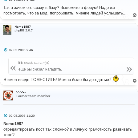
о
о
Так а зачем его сразу в базу? Выложите в форум! Надо же
б
посмотреть, что за мод, попробовать, мнение людей услышать...
щ
е
н
и
Nemo1987
е
phpBB 2.0.7
С
02.05.2006 9:46
о
о
б
crash писал(а):
щ
е
еще бы сказал нагадить.
н
и
Я имел ввиде ПОМЕСТИТЬ! Можно было бы догодаться!
е
VVVas
Former team member
С
02.05.2006 11:20
о
о
Nemo1987
б
отредактировать пост так сложно? и личную грамотность развивать
щ
е
тоже?
н