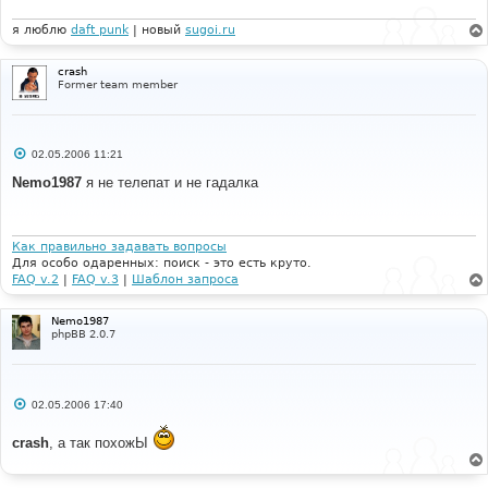
и
е
я люблю
daft punk
| новый
sugoi.ru
crash
Former team member
С
02.05.2006 11:21
о
о
Nemo1987
я не телепат и не гадалка
б
щ
е
н
и
Как правильно задавать вопросы
е
Для особо одаренных: поиск - это есть круто.
FAQ v.2
|
FAQ v.3
|
Шаблон запроса
Nemo1987
phpBB 2.0.7
С
02.05.2006 17:40
о
о
crash
, а так похожЫ
б
щ
е
н