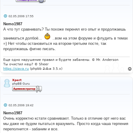
С
02.05.2006 17:55
о
о
Nemo1987
б
А что тут сравнивать? Ты похоже перенял его опыт и продолжаешь
щ
е
н
заниматься долбоё...
..вом на этом форуме и флудить в темах
и
=) Нет чтобы остановиться на втором-третьем посте, так
е
продолжаешь фигню писать.
Еще одно нарушение правил и будете забанены. © Mr. Anderson
Ты очистил кеш? © Sheer
https://siava.ru
(phpbb
2.0.x
3.5.x)
Xpert
phpBB Guru
С
02.05.2006 19:42
о
о
Nemo1987
б
Очень корректно кстати сравнивают. Только в отличие орт него вас
щ
е
мы даже не будем пытаться вразумить. Просто когда чаша терпения
н
переполнится - забаним и все.
и