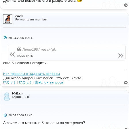
ДЛя начала пометить его в разделе Beta
б
щ
е
н
и
crash
е
Former team member
С
28.04.2006 10:14
о
о
б
Nemo1987 писал(а):
щ
е
пометить
н
и
еще бы сказал нагадить.
е
Как правильно задавать вопросы
Для особо одаренных: поиск - это есть круто.
FAQ v.2
|
FAQ v.3
|
Шаблон запроса
ЭйДжи
phpBB 1.0.0
С
28.04.2006 11:45
о
о
А зачем его метить в бета если он уже релиз?
б
щ