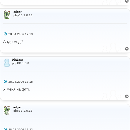
е
н
и
edgar
е
phpBB 2.0.13
С
28.04.2006 17:13
о
о
А где мод?
б
щ
е
н
и
ЭйДжи
е
phpBB 1.0.0
С
28.04.2006 17:18
о
о
У меня на фтп.
б
щ
е
н
и
edgar
е
phpBB 2.0.13
С
28.04.2006 17:23