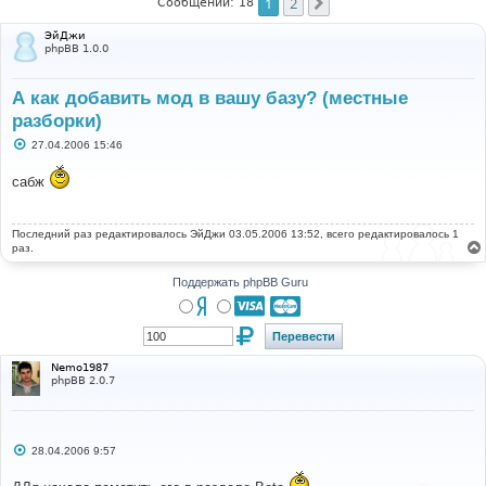
1
2
След.
Сообщений: 18
ЭйДжи
phpBB 1.0.0
А как добавить мод в вашу базу? (местные
разборки)
С
27.04.2006 15:46
о
о
сабж
б
щ
е
н
Последний раз редактировалось
и
ЭйДжи
03.05.2006 13:52, всего редактировалось 1
е
раз.
Поддержать phpBB Guru
Nemo1987
phpBB 2.0.7
С
28.04.2006 9:57
о
о