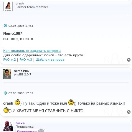
и
crash
е
Former team member
С
02.05.2006 17:44
о
о
Nemo1987
б
вы тоже, с никто.
щ
е
н
и
Как правильно задавать вопросы
е
Для особо одаренных: поиск - это есть круто.
FAQ v.2
|
FAQ v.3
|
Шаблон запроса
Nemo1987
phpBB 2.0.7
С
02.05.2006 17:52
о
о
crash
) Ну так, Одно и тоже имя
)) Только на разных языках!!
б
щ
е
)) И ХВАТИТ МЕНЯ СРАВНИТЬ С НИКТО!
н
и
е
Siava
Поддержка