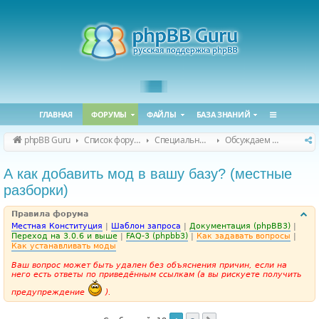
ГЛАВНАЯ
ФОРУМЫ
ФАЙЛЫ
БАЗА ЗНАНИЙ
phpBB Guru
Список форумов
Специальные форумы
Обсуждаем сайт и конференцию
А как добавить мод в вашу базу? (местные
разборки)
Правила форума
Местная Конституция
|
Шаблон запроса
|
Документация (phpBB3)
|
Переход на 3.0.6 и выше
|
FAQ-3 (phpbb3)
|
Как задавать вопросы
|
Как устанавливать моды
Ваш вопрос может быть удален без объяснения причин, если на
него есть ответы по приведённым ссылкам (а вы рискуете получить
предупреждение
).