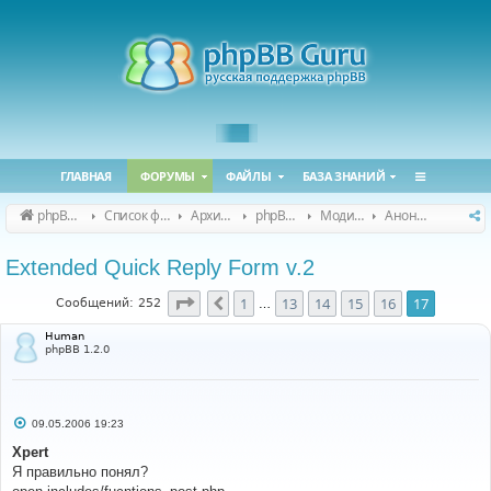
ГЛАВНАЯ
ФОРУМЫ
ФАЙЛЫ
БАЗА ЗНАНИЙ
phpBB Guru
Список форумов
Архивные форумы
phpBB 2.0.x (архив)
Модификация phpBB 2.0.x
Анонсы и поддержка модов для phpBB 2.0.x
Extended Quick Reply Form v.2
Страница
17
из
17
1
13
14
15
16
17
Пред.
Сообщений: 252
…
Human
phpBB 1.2.0
С
09.05.2006 19:23
о
о
Xpert
б
Я правильно понял?
щ
е