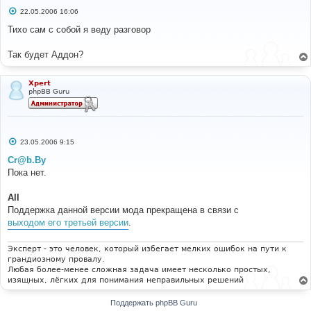
С
22.05.2006 16:06
о
о
Тихо сам с собой я веду разговор
б
щ
е
Так будет Аддон?
н
и
е
Xpert
phpBB Guru
С
23.05.2006 9:15
о
о
Cr@b.By
б
Пока нет.
щ
е
н
All
и
е
Поддержка данной версии мода прекращена в связи с
выходом его третьей версии
.
Эксперт - это человек, который избегает мелких ошибок на пути к
грандиозному провалу.
Любая более-менее сложная задача имеет несколько простых,
изящных, лёгких для понимания неправильных решений
Поддержать phpBB Guru