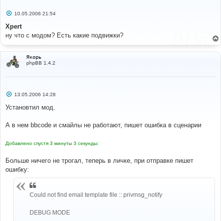
С
10.05.2006 21:54
о
о
Xpert
б
ну что с модом? Есть какие подвижки?
щ
е
н
и
Якорь
е
phpBB 1.4.2
С
13.05.2006 14:28
о
о
Установтил мод.
б
щ
е
А в нем bbcode и смайлы не работают, пишет ошибка в сценарии
н
и
е
Добавлено спустя 3 минуты 3 секунды:
Больше ничего не трогал, теперь в личке, при отправке пишет
ошибку:
Could not find email template file :: privmsg_notify
DEBUG MODE