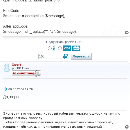
open includes/fucntions_post.php
н
и
е
FindCode:
$message = addslashes($message);
After addCode:
$message = str_replace('"', '\\"', $message);
Поддержать phpBB Guru
Xpert
phpBB Guru
С
09.05.2006 19:29
о
о
Да, верно.
б
щ
е
н
и
Эксперт - это человек, который избегает мелких ошибок на пути к
е
грандиозному провалу.
Любая более-менее сложная задача имеет несколько простых,
изящных, лёгких для понимания неправильных решений