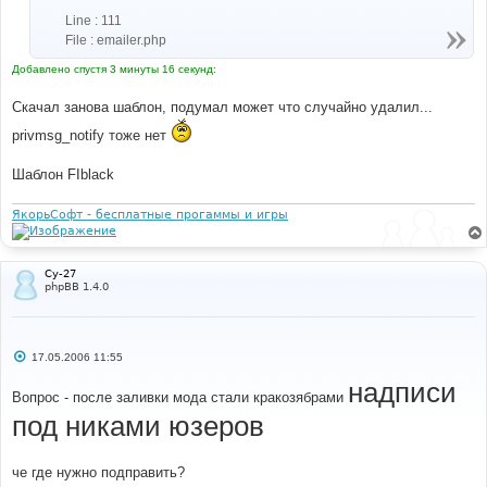
Line : 111
File : emailer.php
Добавлено спустя 3 минуты 16 секунд:
Скачал занова шаблон, подумал может что случайно удалил...
privmsg_notify тоже нет
Шаблон FIblack
ЯкорьСофт - бесплатные прогаммы и игры
Су-27
phpBB 1.4.0
С
17.05.2006 11:55
о
о
надписи
б
Вопрос - после заливки мода стали кракозябрами
щ
под никами юзеров
е
н
и
е
че где нужно подправить?