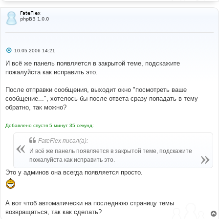
FateFlex
phpBB 1.0.0
С
10.05.2006 14:21
о
о
И всё же панель появляется в закрытой теме, подскажите
б
пожалуйста как исправить это.
щ
е
н
После отправки сообщения, выходит окно "посмотреть ваше
и
е
сообщение...", хотелось бы после ответа сразу попадать в тему
обратно, так можно?
Добавлено спустя 5 минут 35 секунд:
FateFlex писал(а):
И всё же панель появляется в закрытой теме, подскажите
пожалуйста как исправить это.
Это у админов она всегда появляется просто.
А вот чтоб автоматически на последнюю страницу темы
возвращаться, так как сделать?