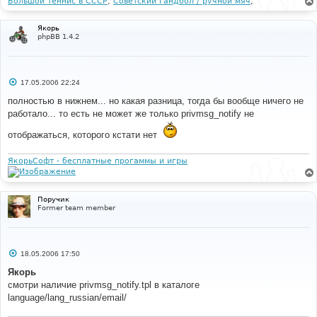
Большой теннис в СССР
,
Советский гандбол / ручной мяч
;
Якорь
phpBB 1.4.2
С
17.05.2006 22:24
о
о
полностью в нижнем... но какая разница, тогда бы вообще ничего не
б
работало... то есть не может же только privmsg_notify не
щ
е
н
отображаться, которого кстати нет
и
е
ЯкорьСофт - бесплатные прогаммы и игры
Поручик
Former team member
С
18.05.2006 17:50
о
о
Якорь
б
смотри наличие privmsg_notify.tpl в каталоге
щ
е
language/lang_russian/email/
н
и