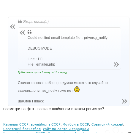
Якорь писал(а):
Could not find email template file :: privmsg_notify
DEBUG MODE
Line : 111
File : emailer.php
Добавлено спустя 3 минуты 16 секунд:
Скачал занова шаблон, подумал может что случайно
удалил... privmsg_notify тоже нет
Шаблон FIblack
посмотри на фтп - папка с шаблоном в каком регистре?
--------
Карелия СССР
,
волейбол в СССР
,
Футбол в СССР
,
Советский хоккей
,
Советский баскетбол
,
сайт по лапте и городкам
,