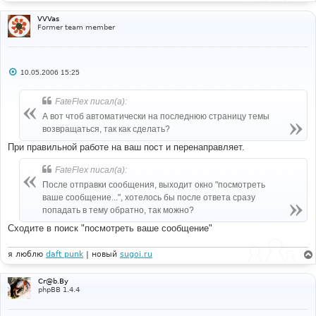
VVVas
Former team member
С
10.05.2006 15:25
о
о
б
FateFlex писал(а):
щ
е
А вот чтоб автоматически на последнюю страницу темы
н
возвращаться, так как сделать?
и
е
При правильной работе на ваш пост и перенаправляет.
FateFlex писал(а):
После отправки сообщения, выходит окно "посмотреть
ваше сообщение...", хотелось бы после ответа сразу
попадать в тему обратно, так можно?
Сходите в поиск "посмотреть ваше сообщение"
я люблю
daft punk
| новый
sugoi.ru
Cr@b.By
phpBB 1.4.4