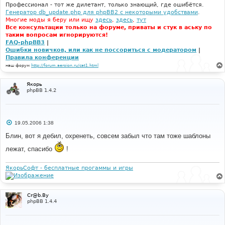
е
Профессионал - тот же дилетант, только знающий, где ошибётся.
Генератор db_update.php для phpBB2 с некоторыми удобствами
.
Многие моды я беру или ищу
здесь
,
здесь
,
тут
Все консультации только на форуме, приваты и стук в аську по
таким вопросам игнорируются!
FAQ-phpBB3
|
Ошибки новичков, или как не поссориться с модератором
|
Правила конференции
наш форум
http://forum.aeroion.ru/cat1.html
Якорь
phpBB 1.4.2
С
19.05.2006 1:38
о
о
Блин, вот я дебил, охренеть, совсем забыл что там тоже шаблоны
б
щ
лежат, спасибо
!
е
н
и
ЯкорьСофт - бесплатные прогаммы и игры
е
Cr@b.By
phpBB 1.4.4