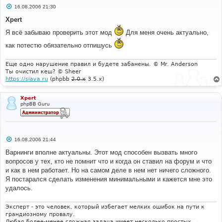
С
16.08.2006 21:30
о
о
Xpert
б
щ
Я всё забываю проверить этот мод
Для меня очень актуально,
е
н
как потестю обязательно отпишусь
и
е
Еще одно нарушение правил и будете забанены. © Mr. Anderson
Ты очистил кеш? © Sheer
https://siava.ru
(phpbb
2.0.x
3.5.x)
Xpert
phpBB Guru
С
16.08.2006 21:44
о
о
Варнинги вполне актуальны. Этот мод способен вызвать много
б
вопросов у тех, кто не помнит что и когда он ставил на форум и что
щ
е
и как в нем работает. Но на самом деле в нем нет ничего сложного.
н
Я постарался сделать изменения минимальными и кажется мне это
и
е
удалось.
Эксперт - это человек, который избегает мелких ошибок на пути к
грандиозному провалу.
Любая более-менее сложная задача имеет несколько простых,