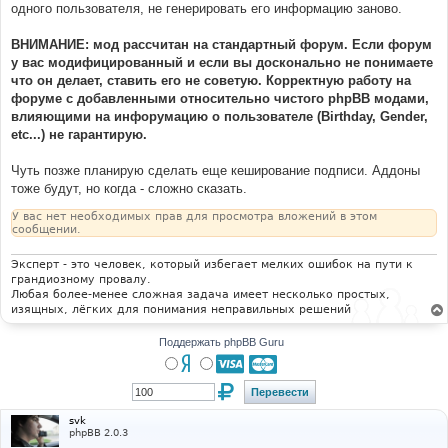
е
одного пользователя, не генерировать его информацию заново.
н
и
е
ВНИМАНИЕ: мод рассчитан на стандартный форум. Если форум
у вас модифицированный и если вы досконально не понимаете
что он делает, ставить его не советую. Корректную работу на
форуме с добавленными относительно чистого phpBB модами,
влияющими на инфорумацию о пользователе (Birthday, Gender,
etc...) не гарантирую.
Чуть позже планирую сделать еще кеширование подписи. Аддоны
тоже будут, но когда - сложно сказать.
У вас нет необходимых прав для просмотра вложений в этом
сообщении.
Эксперт - это человек, который избегает мелких ошибок на пути к
грандиозному провалу.
Любая более-менее сложная задача имеет несколько простых,
изящных, лёгких для понимания неправильных решений
Поддержать phpBB Guru
svk
phpBB 2.0.3