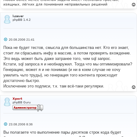
изящных, лёгких для понимания неправильных решений
lusever
phpBB 1.4.2
С
20.08.2006 21:41
о
о
Пока не будет тестов, смысла для большинства нет. Кто его знает,
б
стоит ли сбрасывать инфу в массив, а потом проверять вхождение.
щ
е
Это ведь может быть даже затранее того, чем sql запрос.
н
Кстати, sql запроса я и необнаружил. Тогда что мы оптимизировали?
и
е
Генерацию, может я и не понимаю (и ни в коем случае не хочу
умилить чьто труды), но генерация того контента происходит
достаточно быстро.
Исключение это подписи, т.к. там всё-таки регулярки.
Xpert
phpBB Guru
С
23.08.2006 8:36
о
о
Вы полагаете что выполнение пары десятков строк кода будет
б