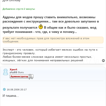
Для Birthday
Добавлено спустя 2 минуты:
Аддоны для модов прошу ставить внимательно, возможны
расхождения с инструкциями... там все довольно запутанно в
результате получается
В общем как и было сказано, мод
требует понимания - что, где, к чему и почему...
У вас нет необходимых прав для просмотра вложений в этом
сообщении.
Эксперт - это человек, который избегает мелких ошибок на пути к
грандиозному провалу.
Любая более-менее сложная задача имеет несколько простых,
изящных, лёгких для понимания неправильных решений
Xpert
phpBB Guru
С
16.08.2006 20:17
о
о
И тишина...
б
щ
е