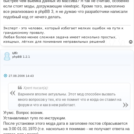
быстрее чем выемка данных из массива? Я так не считаю, особенно
щ
е
если стоят моды, догружающие viewtopic. Кроме того, аналогично
н
все реализовано в phpBB 3, я не думаю что разработчики написали
и
е
подобный код от нечего делать.
Эксперт - это человек, который избегает мелких ошибок на пути к
грандиозному провалу.
Любая более-менее сложная задача имеет несколько простых,
изящных, лёгких для понимания неправильных решений
Ulfr
phpBB 1.2.1
С
27.08.2006 14:43
о
о
б
Xpert писал(а):
щ
е
Варнинги вполне актуальны. Этот мод способен вызвать
н
много вопросов у тех, кто не помнит что и когда он ставил на
и
е
форум и что и как в нем работает.
Угумс. Вопрос возник.
Устанавливал тупо по инструкции.
После установки этого мода дата в заголовке постов сбрасывается
на 3:00 01.01.1970 (т.е. насколько я понимаю - не получает ответа на