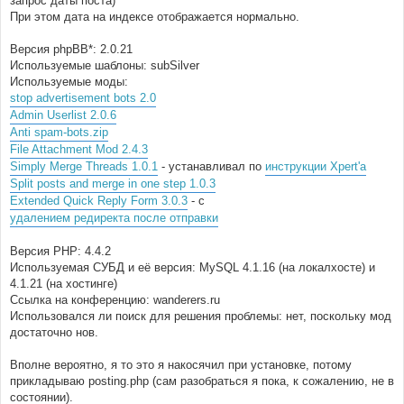
запрос даты поста)
При этом дата на индексе отображается нормально.
Версия phpBB*: 2.0.21
Используемые шаблоны: subSilver
Используемые моды:
stop advertisement bots 2.0
Admin Userlist 2.0.6
Anti spam-bots.zip
File Attachment Mod 2.4.3
Simply Merge Threads 1.0.1
- устанавливал по
инструкции Xpert'а
Split posts and merge in one step 1.0.3
Extended Quick Reply Form 3.0.3
- с
удалением редиректа после отправки
Версия PHP: 4.4.2
Используемая СУБД и её версия: MySQL 4.1.16 (на локалхосте) и
4.1.21 (на хостинге)
Ссылка на конференцию: wanderers.ru
Использовался ли поиск для решения проблемы: нет, поскольку мод
достаточно нов.
Вполне вероятно, я то это я накосячил при установке, потому
прикладываю posting.php (сам разобраться я пока, к сожалению, не в
состоянии).