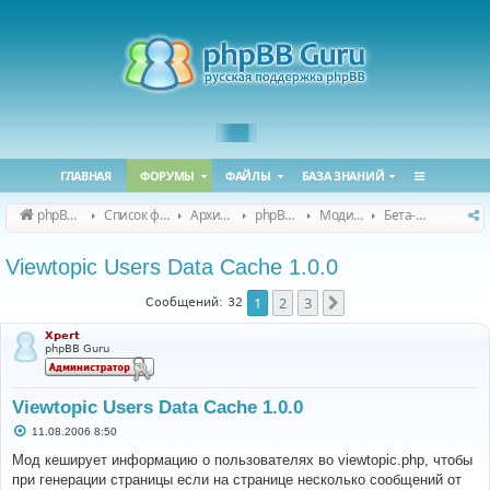
ГЛАВНАЯ
ФОРУМЫ
ФАЙЛЫ
БАЗА ЗНАНИЙ
phpBB Guru
Список форумов
Архивные форумы
phpBB 2.0.x (архив)
Модификация phpBB 2.0.x
Бета-версии модов для phpBB 2.0.x
Viewtopic Users Data Cache 1.0.0
1
2
3
След.
Сообщений: 32
Xpert
phpBB Guru
Viewtopic Users Data Cache 1.0.0
С
11.08.2006 8:50
о
о
Мод кеширует информацию о пользователях во viewtopic.php, чтобы
б
при генерации страницы если на странице несколько сообщений от
щ