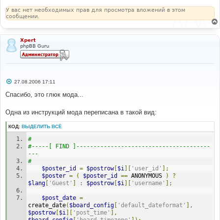
У вас нет необходимых прав для просмотра вложений в этом
сообщении.
Xpert
phpBB Guru
С
27.08.2006 17:11
о
о
Спасибо, это глюк мода...
б
щ
е
Одна из инструкций мода переписана в такой вид:
н
и
КОД:
ВЫДЕЛИТЬ ВСЁ
е
#
#-----[ FIND ]---------------------------------------
---
#
$poster_id
=
$postrow
[
$i
][
'user_id'
];
$poster
=
(
$poster_id
==
 ANONYMOUS 
)
?
$lang
[
'Guest'
]
:
$postrow
[
$i
][
'username'
];
$post_date
=
create_date
(
$board_config
[
'default_dateformat'
],
$postrow
[
$i
][
'post_time'
],