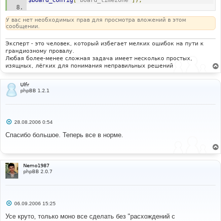
$board_config
[
'board_timezone'
]);
$poster_posts
=
(
$postrow
[
$i
][
'user_id'
]
!=
У вас нет необходимых прав для просмотра вложений в этом
ANONYMOUS 
)
?
$lang
[
'Posts'
]
.
': '
.
$postrow
[
$i
]
сообщении.
[
'user_posts'
]
:
''
;
Эксперт - это человек, который избегает мелких ошибок на пути к
$poster_from
=
(
$postrow
[
$i
][
'user_from'
]
&&
грандиозному провалу.
$postrow
[
$i
][
'user_id'
]
!=
 ANONYMOUS 
)
?
Любая более-менее сложная задача имеет несколько простых,
$lang
[
'Location'
]
.
': '
.
$postrow
[
$i
][
'user_from'
]
изящных, лёгких для понимания неправильных решений
:
''
;
$poster_joined
=
(
$postrow
[
$i
][
'user_id'
]
!=
Ulfr
ANONYMOUS 
)
?
$lang
[
'Joined'
]
.
': '
.
phpBB 1.2.1
create_date
(
$lang
[
'DATE_FORMAT'
],
$postrow
[
$i
]
[
'user_regdate'
],
$board_config
[
'board_timezone'
])
:
''
;
С
28.08.2006 0:54
$poster_avatar
=
''
;
о
if
(
$postrow
[
$i
][
'user_avatar_type'
]
&&
о
Спасибо большое. Теперь все в норме.
б
$poster_id
!=
 ANONYMOUS 
&&
$postrow
[
$i
]
щ
[
'user_allowavatar'
]
)
е
{
н
switch
(
$postrow
[
$i
][
'user_avatar_type'
]
)
и
Nemo1987
е
{
phpBB 2.0.7
case
 USER_AVATAR_UPLOAD
:
$poster_avatar
=
(
$board_config
[
'allow_avatar_upload'
]
)
?
'<img src="'
.
$board_config
[
'avatar_path'
]
.
'/'
.
$postrow
[
$i
]
С
06.09.2006 15:25
[
'user_avatar'
]
.
'" alt="" border="0" />'
:
''
;
о
break
;
о
Усе круто, только моно все сделать без "расхождений с
б