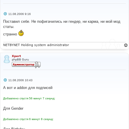
С
11.08.2006 9:16
о
о
Поставил себе. Не пофигачились ни гендер, ни карма, ни мой мод
б
статы.
щ
е
странно
н
и
е
NETBYNET Holding system administrator
Xpert
phpBB Guru
С
11.08.2006 10:43
о
о
А вот и addon для подписей
б
щ
е
Добавлено спустя 56 минут 7 секунд:
н
и
е
Для Gender
Добавлено спустя 6 минут 8 секунд: