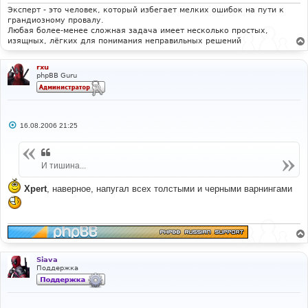
н
и
Эксперт - это человек, который избегает мелких ошибок на пути к
е
грандиозному провалу.
Любая более-менее сложная задача имеет несколько простых,
изящных, лёгких для понимания неправильных решений
rxu
phpBB Guru
С
16.08.2006 21:25
о
о
б
щ
И тишина...
е
н
и
Xpert
, наверное, напугал всех толстыми и черными варнингами
е
Siava
Поддержка