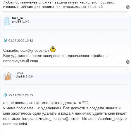
Любая более-менее сложная задача имеет несколько простых,
изящных, лёгких для понимания неправильных решений
Nike_ru
phpBB 1.0.0
С
03.07.2006 16:32
о
о
Спасибо, ошибку осознал
б
щ
Все удалилось после копирования одноименного файла в
е
используемый скин.
н
и
е
Lesia
phpBB 1.0.0
С
15.11.2007 20:25
о
о
а я не поняла что же мне нужно сделать то ???
б
у меня проблема... с удалением. Вот допусти я создала звания и
щ
е
мне захотелось одно удалить и когда я нажимаю удалить мне пишет
н
вот такое Template->make_filename(): Error - file admin/confirm_body.tpl
и
е
does not exist