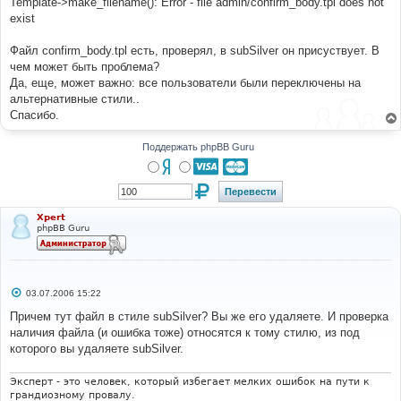
Template->make_filename(): Error - file admin/confirm_body.tpl does not
и
е
exist
Файл confirm_body.tpl есть, проверял, в subSilver он присуствует. В
чем может быть проблема?
Да, еще, может важно: все пользователи были переключены на
альтернативные стили..
Спасибо.
Поддержать phpBB Guru
Xpert
phpBB Guru
С
03.07.2006 15:22
о
о
Причем тут файл в стиле subSilver? Вы же его удаляете. И проверка
б
наличия файла (и ошибка тоже) относятся к тому стилю, из под
щ
е
которого вы удаляете subSilver.
н
и
е
Эксперт - это человек, который избегает мелких ошибок на пути к
грандиозному провалу.