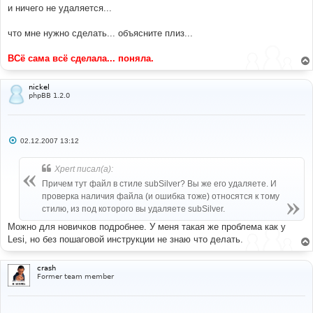
и ничего не удаляется...
что мне нужно сделать... объясните плиз...
ВСё сама всё сделала... поняла.
nickel
phpBB 1.2.0
С
02.12.2007 13:12
о
о
б
Xpert писал(а):
щ
е
Причем тут файл в стиле subSilver? Вы же его удаляете. И
н
проверка наличия файла (и ошибка тоже) относятся к тому
и
е
стилю, из под которого вы удаляете subSilver.
Можно для новичков подробнее. У меня такая же проблема как у
Lesi, но без пошаговой инструкции не знаю что делать.
crash
Former team member