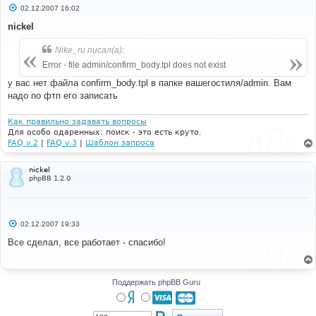
С
02.12.2007 16:02
о
о
nickel
б
щ
Nike_ru писал(а):
е
н
Error - file admin/confirm_body.tpl does not exist
и
е
у вас нет файла confirm_body.tpl в папке вашегостиля/admin. Вам
надо по фтп его записать
Как правильно задавать вопросы
Для особо одаренных: поиск - это есть круто.
FAQ v.2
|
FAQ v.3
|
Шаблон запроса
nickel
phpBB 1.2.0
С
02.12.2007 19:33
о
о
Все сделал, все работает - спасибо!
б
щ
е
н
и
Поддержать phpBB Guru
е