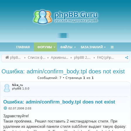
ГЛАВНАЯ
ФОРУМЫ
ФАЙЛЫ
БАЗА ЗНАНИЙ
phpBB Guru
Список форумов
Архивные форумы
phpBB 2.0.x (архив)
FAQ (phpBB 2.0.x)
Ошибка: admin/confirm_body.tpl does not exist
Сообщений: 7 • Страница
1
из
1
Nike_ru
phpBB 1.0.0
Ошибка: admin/confirm_body.tpl does not exist
С
02.07.2006 2:03
о
о
Здравствуйте!
б
Такая проблема.. Решил поставить 2 нестандартных стиля. При
щ
е
удалении из админской панели стиля subSilver выдает такую фразу:
н