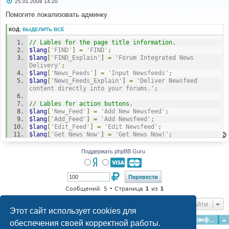
С
25.01.2008 14:20
о
о
Помогите локализовать админку
б
щ
КОД:
ВЫДЕЛИТЬ ВСЁ
е
н
// Lables for the page title information.
и
е
$lang
[
'FIND'
]
=
'FIND'
;
$lang
[
'FIND_Explain'
]
=
'Forum Integrated News 
Delivery'
;
$lang
[
'News_Feeds'
]
=
'Input Newsfeeds'
;
$lang
[
'News_Feeds_Explain'
]
=
'Deliver Newsfeed 
content directly into your forums.'
;
// Lables for action buttons.
$lang
[
'New_Feed'
]
=
'Add New Newsfeed'
;
$lang
[
'Add_Feed'
]
=
'Add Newsfeed'
;
$lang
[
'Edit_Feed'
]
=
'Edit Newsfeed'
;
$lang
[
'Get_News_Now'
]
=
'Get News Now!'
;
// Additional table column headings (additional 
Поддержать phpBB Guru
labels below are used).
$lang
[
'News_Action'
]
=
'Action'
;
// We use $lang['Forum_name'] from the base language 
package for this label.
Сообщений: 5 • Страница
1
из
1
$lang
[
'News_Forums_Explain'
]
=
'Select the forum you 
Перейти
want to add a newsfeed to.'
;
Этот сайт использует cookies для
$lang
[
'News_Username'
]
=
'Username'
;
Главная
Форумы
Наша команда
О команде
Конфиденциальность
обеспечения своей корректной работы.
$lang
[
'News_Username_Explain'
]
=
'The user account 