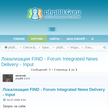
ГЛАВНАЯ
ФОРУМЫ
ФАЙЛЫ
БАЗА ЗНАНИЙ
phpBB Guru
Список форумов
Архивные форумы
phpBB 2.0.x (архив)
Модификация phpBB 2.0.x
Локализация модов для phpBB 2.0.x
Локализация FIND - Forum Integrated News
Delivery - Input
Сообщений: 5 • Страница
1
из
1
severnet
phpBB 2.0.5
Локализация FIND - Forum Integrated News Delivery
- Input
С
03.07.2006 3:54
о
о
Запрос на сабж.