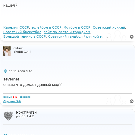
о
о
нашел?
б
щ
е
н
и
--------
е
Карелия СССР
,
волейбол в СССР
,
Футбол в СССР
,
Советский хоккей
,
Советский баскетбол
,
сайт по лапте и городкам
,
Большой теннис в СССР
,
Советский гандбол / ручной мяч
;
oktaw
phpBB 1.4.4
С
05.11.2006 3:16
о
о
severnet
б
опиши что делает данный мод?
щ
е
н
и
Бонус
5 $
- форекс
е
Olympus 3.0
|{0N(T@NT1N
phpBB 1.4.2