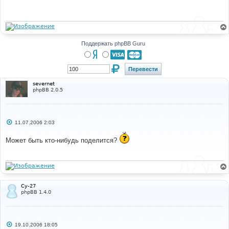
б
щ
е
н
и
е
Поддержать phpBB Guru
severnet
phpBB 2.0.5
С
11.07.2006 2:03
о
о
Может быть кто-нибудь поделится?
б
щ
е
н
и
е
Су-27
phpBB 1.4.0
С
19.10.2006 18:05