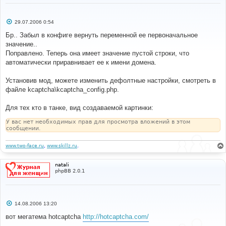
С
29.07.2006 0:54
о
о
Бр.. Забыл в конфиге вернуть переменной ее первоначальное
б
значение..
щ
е
Поправлено. Теперь она имеет значение пустой строки, что
н
автоматически приравнивает ее к имени домена.
и
е
Установив мод, можете изменить дефолтные настройки, смотреть в
файле kcaptcha\kcaptcha_config.php.
Для тех кто в танке, вид создаваемой картинки:
У вас нет необходимых прав для просмотра вложений в этом
сообщении.
www.two-face.ru
,
www.skillz.ru
.
natali
phpBB 2.0.1
С
14.08.2006 13:20
о
о
вот мегатема hotcaptcha
http://hotcaptcha.com/
б