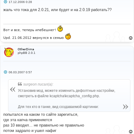
С
17.12.2006 0:28
о
о
жаль что тока для 2.0.21, или будет и на 2.0.19 работать??
б
щ
е
н
и
Вот и все, теперь ипебешнег!
е
Upd. 21.06.2012 вернулся в семью
OtherDima
phpBB 2.0.1
С
06.03.2007 0:57
о
о
б
surgeon писал(а):
щ
е
Установив мод, можете изменить дефолтные настройки,
н
смотреть в файле kcaptcha\kcaptcha_config.php.
и
е
Для тех кто в танке, вид создаваемой картинки:
попытался на каком то сайте зарегиться,
где эта капча применяется
раз 10 вводил... не правильно не правильно
потом задрало и ушел нафиг