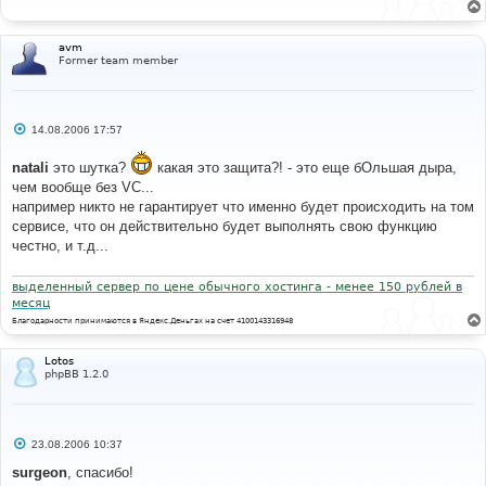
щ
е
н
и
avm
е
Former team member
С
14.08.2006 17:57
о
о
natali
это шутка?
какая это защита?! - это еще бОльшая дыра,
б
щ
чем вообще без VC...
е
например никто не гарантирует что именно будет происходить на том
н
и
сервисе, что он действительно будет выполнять свою функцию
е
честно, и т.д...
выделенный сервер по цене обычного хостинга - менее 150 рублей в
месяц
Благодарности принимаются в Яндекс.Деньгах на счет 4100143316948
Lotos
phpBB 1.2.0
С
23.08.2006 10:37
о
о
surgeon
, спасибо!
б