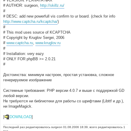
# VERSION: PERVAYA NAX
н
# AUTHOR: surgeon,
http://skillz.ru/
и
е
#
# DESC: add new powerfull vis confirm to ur board. (check for info
http://www.captcha.ru/kcaptcha/
)
#
# This mod uses source of KCAPTCHA
# Copyright by Kruglov Sergei, 2006
#
www.captcha.ru
,
www.kruglov.ru
#
# Installation: very eazy
# ONLY FOR phpBB >= 2.0.21
#
Достоинства: минимум настроек, простая установка, сложное
генерируемое изображение
Системные требования: PHP версии 4.0.7 и выше с поддержкой GD
любой версии.
Не требуются ни библиотеки для работы со шрифтами (Libttf и др.),
ни ImageMagick.
[
DOWNLOAD
]
Последний раз редактировалось
surgeon
01.08.2006 18:39, всего редактировалось 1
раз.