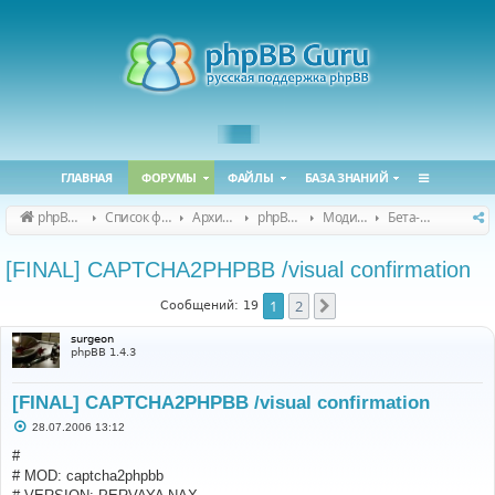
ГЛАВНАЯ
ФОРУМЫ
ФАЙЛЫ
БАЗА ЗНАНИЙ
phpBB Guru
Список форумов
Архивные форумы
phpBB 2.0.x (архив)
Модификация phpBB 2.0.x
Бета-версии модов для phpBB 2.0.x
[FINAL] CAPTCHA2PHPBB /visual confirmation
1
2
След.
Сообщений: 19
surgeon
phpBB 1.4.3
[FINAL] CAPTCHA2PHPBB /visual confirmation
С
28.07.2006 13:12
о
о
#
б
# MOD: captcha2phpbb
щ
е