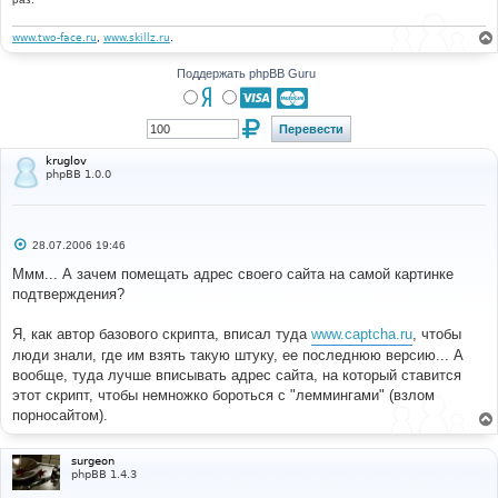
www.two-face.ru
,
www.skillz.ru
.
Поддержать phpBB Guru
kruglov
phpBB 1.0.0
С
28.07.2006 19:46
о
о
Ммм... А зачем помещать адрес своего сайта на самой картинке
б
подтверждения?
щ
е
н
Я, как автор базового скрипта, вписал туда
www.captcha.ru
, чтобы
и
е
люди знали, где им взять такую штуку, ее последнюю версию... А
вообще, туда лучше вписывать адрес сайта, на который ставится
этот скрипт, чтобы немножко бороться с "леммингами" (взлом
порносайтом).
surgeon
phpBB 1.4.3