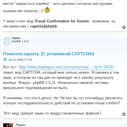
е
могла "закрасться ошибка" - все сделано согласно инструкции,
н
и
количество попыток - 2
е
У меня стоит мод
Visual Confirmation for Guests
- возможно, он
несовместим с
captcha2phpbb
Харон
phpBB 1.0.0
Помогите идиоту. (С установкой CAPTCHA)
С
16.12.2006 17:54
о
о
Вот тут -
http://www.phpbbguru.net/community/view ... hp?t=10530
-
б
лежит мод CAPTCHA, который мне сильно нужен. Установка в том
щ
е
виде, в котором он там дан не приводит ни к какому результату
н
вообще. Форум - phpBB 2.0.21. Изначально никакой системы
и
е
визуального подтверждения не было.
Я понимаю, что это я дятел. Но. Не мог бы тут кто-нибудь расписать
полную последовательность действий по установке visual confirm?
Этот мод требует каких-то предустановленных файлов?
Палыч