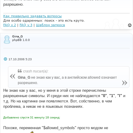
б
разрешено.
щ
е
н
и
Как правильно задавать вопросы
е
Для особо одаренных: поиск - это есть круто.
FAQ v.2
|
FAQ v.3
|
Шаблон запроса
Gina_G
phpBB 1.0.0
С
17.10.2006 5:23
о
о
б
crash писал(а):
щ
е
Gina_G
не знаю как у вас, а в английском allowed означает
н
разрешено.
и
е
Не знаю как у вас, но у меня в этой строке перечислены
разрешенные символы. И среди них не наблюдаются
"0"
,
"1"
,
"l"
и
т.д. Но на картинке они появляются. Вот, собственно, в чем
проблема, а никак не в языковых познаниях.
Добавлено спустя 31 минуту 18 секунд:
Похоже, переменная "$allowed_symbols" просто модом не