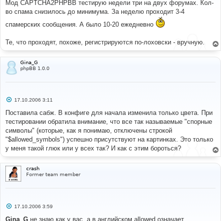
Мод CAPTCHA2PHPBB тестирую недели три на двух форумах. Кол-
щ
е
во спама снизилось до минимума. За неделю проходит 3-4
н
и
спамерских сообщения. А было 10-20 ежедневно
е
Те, что проходят, похоже, регистрируются по-лоховски - вручную.
Gina_G
phpBB 1.0.0
С
17.10.2006 3:11
о
о
Поставила сабж. В конфиге для начала изменила только цвета. При
б
тестировании обратила внимание, что все так называемые "спорные
щ
е
символы" (которые, как я понимаю, отключены строкой
н
"$allowed_symbols") успешно присутствуют на картинках. Это только
и
е
у меня такой глюк или у всех так? И как с этим бороться?
crash
Former team member
С
17.10.2006 3:59
о
о
Gina_G
не знаю как у вас, а в английском allowed означает