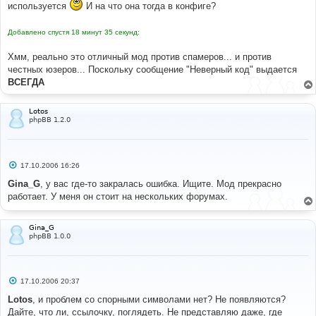
используется
И на что она тогда в конфиге?
Добавлено спустя 18 минут 35 секунд:
Хмм, реально это отличный мод против спамеров... и против
честных юзеров... Поскольку сообщение "Неверный код" выдается
ВСЕГДА
Lotos
phpBB 1.2.0
С
17.10.2006 16:26
о
о
Gina_G
, у вас где-то закралась ошибка. Ищите. Мод прекрасно
б
работает. У меня он стоит на нескольких форумах.
щ
е
н
и
Gina_G
е
phpBB 1.0.0
С
17.10.2006 20:37
о
о
Lotos
, и проблем со спорными символами нет? Не появляются?
б
Дайте, что ли, ссылочку, поглядеть. Не представляю даже, где
щ