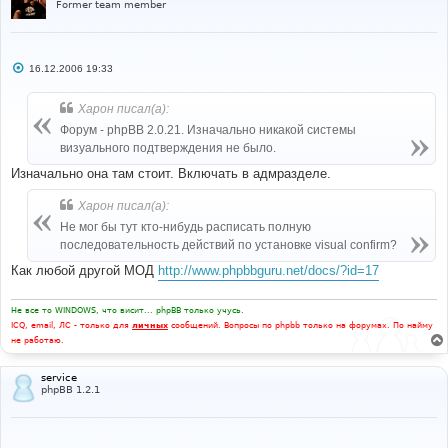
Former team member
С
16.12.2006 19:33
о
о
б
Харон писал(а):
щ
е
Форум - phpBB 2.0.21. Изначально никакой системы
н
визуального подтверждения не было.
и
е
Изначально она там стоит. Включать в адмразделе.
Харон писал(а):
Не мог бы тут кто-нибудь расписать полную
последовательность действий по установке visual confirm?
Как любой другой МОД
http://www.phpbbguru.net/docs/?id=17
Не все то WINDOWS, что висит... phpBB только учусь.
ICQ, email, ЛС - только для
личных
сообщений. Вопросы по phpbb только на форумах. По найму
не работаю.
service
phpBB 1.2.1