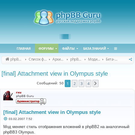
ГЛАВНАЯ
ФОРУМЫ
ФАЙЛЫ
БАЗА ЗНАНИЙ
phpBB Guru
Список форумов
Архивные форумы
phpBB 2.0.x (архив)
Модификация phpBB 2.0.x
Бета-версии модов для phpBB 2.0.x
[final] Attachment view in Olympus style
1
2
3
4
След.
Сообщений: 50
rxu
phpBB Guru
[final] Attachment view in Olympus style
С
03.02.2007 7:52
о
о
Мод меняет стиль отображения вложений в phpBB2 на аналогичный
б
phpBB3 Olympus.
щ