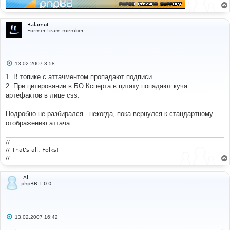
Balamut
Former team member
С
13.02.2007 3:58
о
о
1. В топике с аттачментом пропадают подписи.
б
2. При цитировании в БО Ксперта в цитату попадают куча
щ
е
артефактов в лице css.
н
и
е
Подробно не разбирался - некогда, пока вернулся к стандартному
отображению аттача.
//
// That's all, Folks!
// -------------------------------------------------
-Al-
phpBB 1.0.0
С
13.02.2007 16:42
о
о