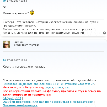
С
17.02.2007 10:54
о
о
rxu
б
щ
Можно скриншот?
е
н
и
Эксперт - это человек, который избегает мелких ошибок на пути к
е
грандиозному провалу.
Любая более-менее сложная задача имеет несколько простых,
изящных, лёгких для понимания неправильных решений
Поручик
Former team member
С
17.02.2007 11:08
о
о
Xpert
, а ты сюда его поставь
б
щ
е
н
и
Профессионал - тот же дилетант, только знающий, где ошибётся.
е
Генератор db_update.php для phpBB2 с некоторыми удобствами
.
Многие моды я беру или ищу
здесь
,
здесь
,
тут
Все консультации только на форуме, приваты и стук в аську по
таким вопросам игнорируются!
FAQ-phpBB3
|
Ошибки новичков, или как не поссориться с модератором
|
Правила конференции