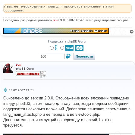
е
н
У вас нет необходимых прав для просмотра вложений в этом
и
сообщении.
е
Последний раз редактировалось
rxu
09.03.2007 16:47, всего редактировалось 9 раз.
Поддержать phpBB Guru
rxu
phpBB Guru
С
03.02.2007 21:51
о
о
Обновлено до версии 2.0.0. Отображение всех вложений приведено
б
к виду phpBB3, в том числе для случаев, когда в одном сообщении
щ
е
содержится несколько вложений. Добавлена языковая переменная в
н
lang_main_attach.php и её передача во viewtopic.php.
и
е
Дополнительных инструкций по переходу с версий 1.х.х не
требуется.