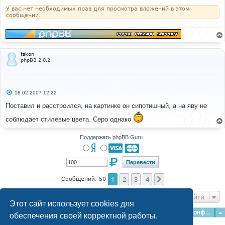
У вас нет необходимых прав для просмотра вложений в этом
сообщении.
fskon
phpBB 2.0.2
С
18.02.2007 12:22
о
о
Поставил и расстроился, на картинке он сипотишный, а на яву не
б
щ
соблюдает стилевые цвета. Серо однако
е
н
и
Поддержать phpBB Guru
е
1
2
3
4
След.
Сообщений: 50
Перейти
Этот сайт использует cookies для
Главная
Форумы
Наша команда
О команде
Конфиденциальность
обеспечения своей корректной работы.