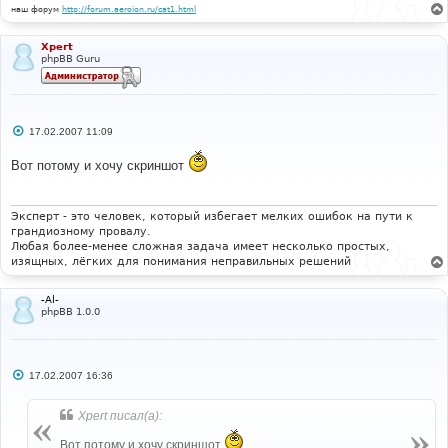
наш форум
http://forum.aeroion.ru/cat1.html
Xpert
phpBB Guru
С
17.02.2007 11:09
о
о
Вот потому и хочу скриншот
б
щ
е
н
и
Эксперт - это человек, который избегает мелких ошибок на пути к
е
грандиозному провалу.
Любая более-менее сложная задача имеет несколько простых,
изящных, лёгких для понимания неправильных решений
-Al-
phpBB 1.0.0
С
17.02.2007 16:36
о
о
б
Xpert писал(а):
щ
е
Вот потому и хочу скриншот
н