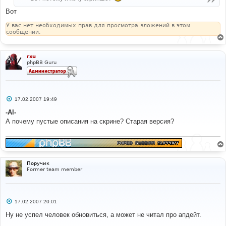
и
Вот
е
У вас нет необходимых прав для просмотра вложений в этом
сообщении.
rxu
phpBB Guru
С
17.02.2007 19:49
о
о
-Al-
б
А почему пустые описания на скрине? Старая версия?
щ
е
н
и
е
Поручик
Former team member
С
17.02.2007 20:01
о
о
Ну не успел человек обновиться, а может не читал про апдейт.
б
щ