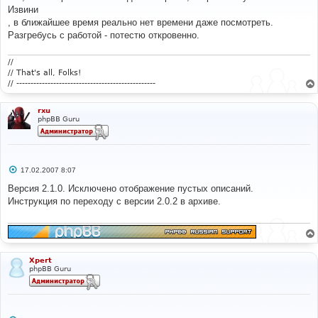
б
Извини
щ
е
, в ближайшее время реально нет времени даже посмотреть.
н
Разгребусь с работой - потестю откровенно.
и
е
//
// That's all, Folks!
// -------------------------------------------------
rxu
phpBB Guru
С
17.02.2007 8:07
о
о
Версия 2.1.0. Исключено отображение пустых описаний.
б
Инструкция по переходу с версии 2.0.2 в архиве.
щ
е
н
и
е
Xpert
phpBB Guru