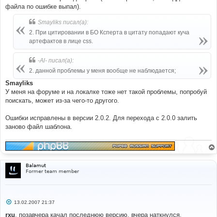
файла по ошибке выпал).
Smayliks писал(а):
2. При цитировании в БО Ксперта в цитату попадают куча
артефактов в лице css.
-Al- писал(а):
2. данной проблемы у меня вообще не наблюдается;
Smayliks
У меня на форуме и на локалке тоже нет такой проблемы, попробуй
поискать, может из-за чего-то другого.
Ошибки исправлены в версии 2.0.2. Для перехода с 2.0.0 залить
заново файл шаблона.
Balamut
Former team member
С
13.02.2007 21:37
о
о
rxu
, позавчера качал последнюю версию, вчера наткнулся.