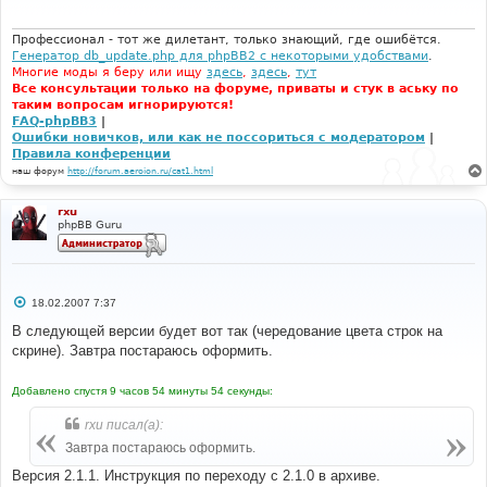
е
н
и
Профессионал - тот же дилетант, только знающий, где ошибётся.
е
Генератор db_update.php для phpBB2 с некоторыми удобствами
.
Многие моды я беру или ищу
здесь
,
здесь
,
тут
Все консультации только на форуме, приваты и стук в аську по
таким вопросам игнорируются!
FAQ-phpBB3
|
Ошибки новичков, или как не поссориться с модератором
|
Правила конференции
наш форум
http://forum.aeroion.ru/cat1.html
rxu
phpBB Guru
С
18.02.2007 7:37
о
о
В следующей версии будет вот так (чередование цвета строк на
б
скрине). Завтра постараюсь оформить.
щ
е
н
Добавлено спустя 9 часов 54 минуты 54 секунды:
и
е
rxu писал(а):
Завтра постараюсь оформить.
Версия 2.1.1. Инструкция по переходу с 2.1.0 в архиве.