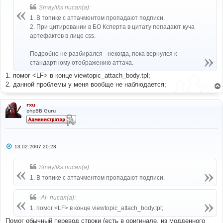
б
Smayliks писал(а):
щ
е
1. В топике с аттачментом пропадают подписи.
н
2. При цитировании в БО Ксперта в цитату попадают куча
и
е
артефактов в лице css.
Подробно не разбирался - некогда, пока вернулся к
стандартному отображению аттача.
1. помог <LF> в конце viewtopic_attach_body.tpl;
2. данной проблемы у меня вообще не наблюдается;
rxu
phpBB Guru
С
13.02.2007 20:28
о
о
б
Smayliks писал(а):
щ
е
1. В топике с аттачментом пропадают подписи.
н
и
е
-Al- писал(а):
1. помог <LF> в конце viewtopic_attach_body.tpl;
Помог обычный перевод строки (есть в оригинале, из модденного