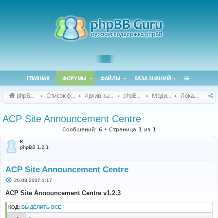
ГЛАВНАЯ
ФОРУМЫ
ФАЙЛЫ
БАЗА ЗНАНИЙ
phpBB Guru
Список форумов
Архивные форумы
phpBB 2.0.x (архив)
Модификация phpBB 2.0.x
Локализация модов для phpBB 2.0.x
ACP Site Announcement Centre
Сообщений: 6 • Страница
1
из
1
P.
phpBB 1.2.1
ACP Site Announcement Centre
С
26.08.2007 1:17
о
о
ACP Site Announcement Centre v1.2.3
б
щ
КОД:
ВЫДЕЛИТЬ ВСЁ
е
н