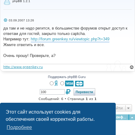
phpBB 1.2.1
С
03.09.2007 13:26
о
о
да там и не надо регится, в большинстве форумов открыт доступ к
б
ответам для гостей, закрыто только captcha.
щ
е
Например тут:
http://forum.greenkey.ru/viewtopic.php?t=349
н
Жмите ответить и все.
и
е
Очень прошу! Проверьте, а?
http://www.greenkey.ru
Поддержать phpBB Guru
Сообщений: 6 • Страница
1
из
1
Перейти
Этот сайт использует cookies для
Главная
Форумы
Наша команда
О команде
Конфиденциальность
обеспечения своей корректной работы.
Подробнее