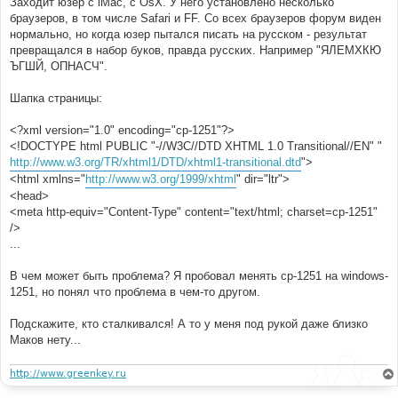
Заходит юзер с iMac, с OsX. У него установлено несколько
и
е
браузеров, в том числе Safari и FF. Со всех браузеров форум виден
нормально, но когда юзер пытался писать на русском - результат
превращался в набор буков, правда русских. Например "ЯЛЕМХКЮ
ЪГШЙ, ОПНАСЧ".
Шапка страницы:
<?xml version="1.0" encoding="cp-1251"?>
<!DOCTYPE html PUBLIC "-//W3C//DTD XHTML 1.0 Transitional//EN" "
http://www.w3.org/TR/xhtml1/DTD/xhtml1-transitional.dtd
">
<html xmlns="
http://www.w3.org/1999/xhtml
" dir="ltr">
<head>
<meta http-equiv="Content-Type" content="text/html; charset=cp-1251"
/>
...
В чем может быть проблема? Я пробовал менять cp-1251 на windows-
1251, но понял что проблема в чем-то другом.
Подскажите, кто сталкивался! А то у меня под рукой даже близко
Маков нету...
http://www.greenkey.ru