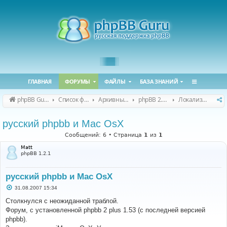
ГЛАВНАЯ
ФОРУМЫ
ФАЙЛЫ
БАЗА ЗНАНИЙ
phpBB Guru
Список форумов
Архивные форумы
phpBB 2.0.x (архив)
Локализация phpBB 2.0.x
русский phpbb и Mac OsX
Сообщений: 6 • Страница
1
из
1
Matt
phpBB 1.2.1
русский phpbb и Mac OsX
С
31.08.2007 15:34
о
о
Столкнулся с неожиданной траблой.
б
Форум, с установленной phpbb 2 plus 1.53 (с последней версией
щ
е
phpbb).
н