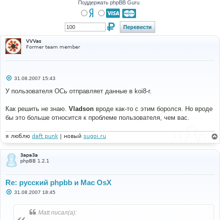
Поддержать phpBB Guru
VVVas
Former team member
С
31.08.2007 15:43
о
о
У пользователя ОСь отправляет данные в koi8-r.
б
щ
е
Как решить не знаю.
Vladson
вроде как-то с этим боролся. Но вроде
н
бы это больше относится к проблеме пользователя, чем вас.
и
е
я люблю
daft punk
| новый
sugoi.ru
3apa3a
phpBB 1.2.1
Re: русский phpbb и Mac OsX
С
31.08.2007 18:45
о
о
б
Matt писал(а):
щ