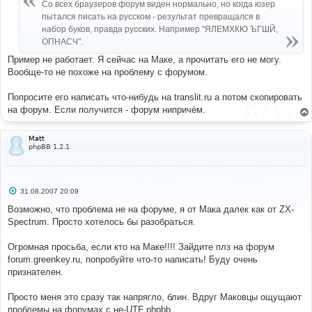
е
Со всех браузеров форум виден нормально, но когда юзер
н
пытался писать на русском - результат превращался в
и
е
набор буков, правда русских. Например "ЯЛЕМХКЮ ЪГШЙ,
ОПНАСЧ".
Пример не работает. Я сейчас на Маке, а прочитать его не могу.
Вообще-то не похоже на проблему с форумом.
Попросите его написать что-нибудь на translit.ru а потом скопировать
на форум. Если получится - форум нипричём.
Matt
phpBB 1.2.1
С
31.08.2007 20:09
о
о
Возможно, что проблема не на форуме, я от Мака далек как от ZX-
б
Spectrum. Просто хотелось бы разобраться.
щ
е
н
Огромная просьба, если кто на Маке!!!! Зайдите плз на форум
и
е
forum.greenkey.ru, попробуйте что-то написать! Буду очень
признателен.
Просто меня это сразу так напрягло, блин. Вдруг Маковцы ощущают
проблемы на форумах с не-UTF phpbb.