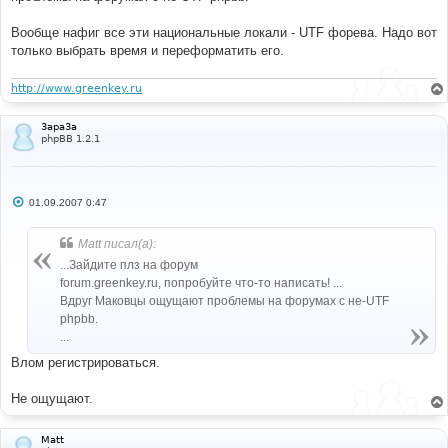
Вообще нафиг все эти национальные локали - UTF форева. Надо вот
только выбрать время и переформатить его.
http://www.greenkey.ru
3apa3a
phpBB 1.2.1
С
01.09.2007 0:47
о
о
б
Matt писал(а):
щ
е
...Зайдите плз на форум
н
forum.greenkey.ru, попробуйте что-то написать! ...
и
е
Вдруг Маковцы ощущают проблемы на форумах с не-UTF
phpbb.
...
Влом регистрироваться.
Не ощущают.
Matt