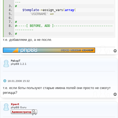
---
#
$template
->
assign_vars
(
array
(
'USERNAME'
=>
#
#-----[ BEFORE, ADD ]--------------------------------
----------
#
т.е. добавляем до, а не после.
PekopT
phpBB 1.2.1
С
18.01.2008 15:32
о
о
т.е. если боты пользуют старые имена полей они просто не смогут
б
регицца?
щ
е
н
и
Xpert
е
phpBB Guru