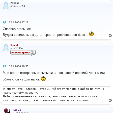
PekopT
phpBB 1.2.1
С
18.01.2008 17:12
о
о
Спасибо огромное.
б
щ
Будем со злостью ждать первого пробившегося бота...
е
н
и
Xpert
е
phpBB Guru
С
18.01.2008 18:55
о
о
Мне более интересны отзывы типа - со второй версией боты были,
б
щ
обновился - ушли на юг.
е
н
и
Эксперт - это человек, который избегает мелких ошибок на пути к
е
грандиозному провалу.
Любая более-менее сложная задача имеет несколько простых,
изящных, лёгких для понимания неправильных решений
Siava
Поддержка