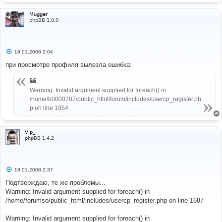
Mugger
phpBB 1.0.0
С
19.01.2008 2:04
о
о
при просмотре профиля вылезла ошибка:
б
щ
е
н
Warning: Invalid argument supplied for foreach() in
и
/home/b0000787/public_html/forum/includes/usercp_register.ph
е
p on line 1054
Vip_
phpBB 1.4.2
С
19.01.2008 2:37
о
о
Подтверждаю, те же проблемы...
б
Warning: Invalid argument supplied for foreach() in
щ
е
/home/forumso/public_html/includes/usercp_register.php on line 1687
н
и
е
Warning: Invalid argument supplied for foreach() in