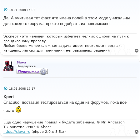
С
18.01.2008 16:02
о
о
Да. А учитывая тот факт что имена полей в этом моде уникальны
б
для каждого форума, просто подобрать их невозможно.
щ
е
н
и
Эксперт - это человек, который избегает мелких ошибок на пути к
е
грандиозному провалу.
Любая более-менее сложная задача имеет несколько простых,
изящных, лёгких для понимания неправильных решений
Siava
Поддержка
С
18.01.2008 16:17
о
о
Xpert
б
Спасибо, поставил тестироваться на один из форумов, пока всё
щ
е
чисто
н
и
е
Еще одно нарушение правил и будете забанены. © Mr. Anderson
Ты очистил кеш? © Sheer
https://siava.ru
(phpbb
2.0.x
3.5.x)