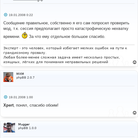
С
19.01.2008 0:22
о
о
Сообщение правильное, собственно я его сам попросил проверить
б
мод, т.к. сессия предполагает просто катастрофическую нехватку
щ
е
времени.
За что ему отдельное большое спасибо.
н
и
е
Эксперт - это человек, который избегает мелких ошибок на пути к
грандиозному провалу.
Любая более-менее сложная задача имеет несколько простых,
изящных, лёгких для понимания неправильных решений
MXM
phpBB 2.0.7
С
19.01.2008 1:00
о
о
Xpert
, понял, спасибо обоим!
б
щ
е
н
и
Mugger
е
phpBB 1.0.0