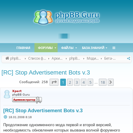
ГЛАВНАЯ
ФОРУМЫ
ФАЙЛЫ
БАЗА ЗНАНИЙ
phpBB Guru
Список форумов
Архивные форумы
phpBB 2.0.x (архив)
Модификация phpBB 2.0.x
Бета-версии модов для phpBB 2.0.x
[RC] Stop Advertisement Bots v.3
Страница
1
из
18
1
2
3
4
5
18
След.
Сообщений: 258
…
Xpert
phpBB Guru
[RC] Stop Advertisement Bots v.3
С
18.01.2008 8:18
о
о
Продолжение одноименного мода первой и второй версией,
б
необходимость обновления которых вызвана волной форумного
щ