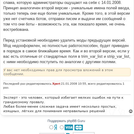
е
спама, которую администраторы ощущают на себе с 14.01.2008.
н
Принцип аналогичен второй версии - уникальные имена полей ввода,
и
е
только теперь они еще более уникальные. Кроме того, в этой версии
уже нет счетчика ботов, отправки писем и выдачи им сообщений о
том что они боты - возможность эта, как показало время, не очень
востребована.
Перед установкой необходимо удалить моды предыдущих версий.
Мод недооформлен, но полностью работоспособен, будет приведен
в порядок в самое ближайшее время. Как и во второй версии, если у
вас есть отличные от стандартных поля в trim_var_list и strip_var_list,
с ними необходимо поступить по аналогии с другими полями.
У вас нет необходимых прав для просмотра вложений в этом
сообщении.
Последний раз редактировалось
Xpert
21.01.2008 10:55, всего редактировалось 1
раз.
Эксперт - это человек, который избегает мелких ошибок на пути к
грандиозному провалу.
Любая более-менее сложная задача имеет несколько простых,
изящных, лёгких для понимания неправильных решений
Поддержать phpBB Guru