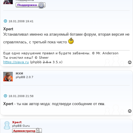
С
18.01.2008 19:41
о
о
Xpert
б
Устанавливал именно на атакуемый ботами форум, вторая версия не
щ
е
справлялась, с третьей пока чисто
н
и
е
Еще одно нарушение правил и будете забанены. © Mr. Anderson
Ты очистил кеш? © Sheer
https://siava.ru
(phpbb
2.0.x
3.5.x)
MXM
phpBB 2.0.7
С
18.01.2008 21:58
о
о
Xpert
- ты как автор мода: подтверди сообщение от
rxu
.
б
щ
е
н
и
Xpert
е
phpBB Guru