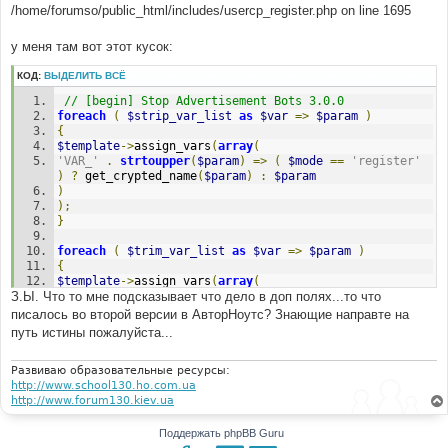
/home/forumso/public_html/includes/usercp_register.php on line 1695
у меня там вот этот кусок:
КОД:
ВЫДЕЛИТЬ ВСЁ
// [begin] Stop Advertisement Bots 3.0.0
foreach
(
$strip_var_list
as
$var
=>
$param
)
{
$template
->
assign_vars
(
array
(
'VAR_'
.
strtoupper
(
$param
)
=>
(
$mode
==
'register'
)
?
 get_crypted_name
(
$param
)
:
$param
)
);
}
foreach
(
$trim_var_list
as
$var
=>
$param
)
{
$template
->
assign_vars
(
array
(
З.Ы. Что то мне подсказывает что дело в доп полях...то что
'VAR_'
.
strtoupper
(
$param
)
=>
(
$mode
==
'register'
)
?
 get_crypted_name
(
$param
)
:
$param
писалось во второй версии в АвторНоутс? Знающие направте на
)
путь истины пожалуйста...
);
}
Развиваю образовательные ресурсы:
http://www.school130.ho.com.ua
$template
->
assign_vars
(
array
(
http://www.forum130.kiev.ua
'VAR_USERNAME'
=>
(
$mode
==
'register'
)
?
get_crypted_name
(
'username'
)
:
'username'
)
Поддержать phpBB Guru
);