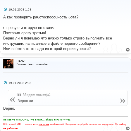
С
19.01.2008 1:58
о
о
А как проверить работоспособность бота?
б
щ
е
я превую и вторую не ставил.
н
Поставил сразу третью!
и
е
Верно ли я понимаю что нужно только строго выполнить все
инструкции, написанные в файле первого сообщения?
Или всёже что-то надо из второй версии унести?
Палыч
Former team member
С
19.01.2008 2:03
о
о
б
Mugger писал(а):
щ
е
Верно ли
н
и
Верно.
е
Не все то WINDOWS, что висит... phpBB только учусь.
ICQ, email, ЛС - только для
личных
сообщений. Вопросы по phpbb только на форумах. По найму
не работаю.