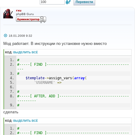
rxu
phpBB Guru
С
18.01.2008 9:32
о
о
Мод работает. В инструкции по установке нужно вместо
б
щ
КОД:
ВЫДЕЛИТЬ ВСЁ
е
н
#
и
е
#-----[ FIND ]---------------------------------------
---
#
$template
->
assign_vars
(
array
(
'USERNAME'
=>
#
#-----[ AFTER, ADD ]---------------------------------
---------
#
сделать
КОД:
ВЫДЕЛИТЬ ВСЁ
#
#-----[ FIND ]---------------------------------------