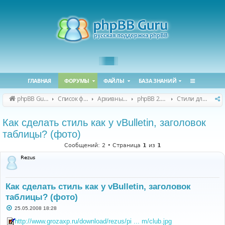
ГЛАВНАЯ
ФОРУМЫ
ФАЙЛЫ
БАЗА ЗНАНИЙ
phpBB Guru
Список форумов
Архивные форумы
phpBB 2.0.x (архив)
Стили для phpBB 2.0.x
Как сделать стиль как у vBulletin, заголовок
таблицы? (фото)
Сообщений: 2 • Страница
1
из
1
Rezus
Как сделать стиль как у vBulletin, заголовок
таблицы? (фото)
С
25.05.2008 18:28
о
о
http://www.grozaxp.ru/download/rezus/pi ... m/club.jpg