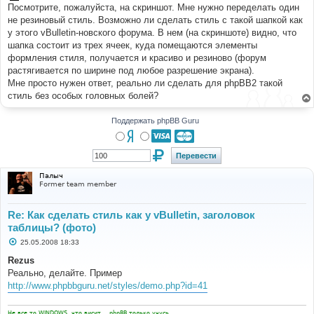
б
Посмотрите, пожалуйста, на скриншот. Мне нужно переделать один
щ
е
не резиновый стиль. Возможно ли сделать стиль с такой шапкой как
н
у этого vBulletin-новского форума. В нем (на скриншоте) видно, что
и
е
шапка состоит из трех ячеек, куда помещаются элементы
формления стиля, получается и красиво и резиново (форум
растягивается по ширине под любое разрешение экрана).
Мне просто нужен ответ, реально ли сделать для phpBB2 такой
стиль без особых головных болей?
Поддержать phpBB Guru
Палыч
Former team member
Re: Как сделать стиль как у vBulletin, заголовок
таблицы? (фото)
С
25.05.2008 18:33
о
о
Rezus
б
Реально, делайте. Пример
щ
е
http://www.phpbbguru.net/styles/demo.php?id=41
н
и
е
Не все то WINDOWS, что висит... phpBB только учусь.