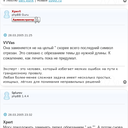
я люблю
daft punk
| новый
sugoi.ru
Xpert
phpBB Guru
С
28.03.2005 21:25
о
о
VVVas
б
Она заменяется не на целый " скорее всего последний символ
щ
е
отрезан. Это связано с обрезанием темы до нужной длины. К
н
сожалению, как лечить пока не придумал.
и
е
Эксперт - это человек, который избегает мелких ошибок на пути к
грандиозному провалу.
Любая более-менее сложная задача имеет несколько простых,
изящных, лёгких для понимания неправильных решений
Splurov
phpBB 1.4.4
С
28.03.2005 23:32
о
о
Xpert
б
Могу предложить заменять перед обрезанием " на '"'. А потом снова
щ