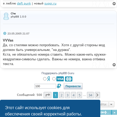
я люблю
daft punk
| новый
sugoi.ru
Che
phpBB 1.0.0
С
23.05.2005 21:07
о
о
VVVas
б
Да, со стилями можно попробовать. Хотя с другой стороны мод
щ
е
должен быть универсальным, "на дурака".
н
Кста, не обязательно номера ставить. Можно какие-нить кружки-
и
е
квадратики-символы сделать. Важны не номера, важна отбивка
текста.
Поддержать phpBB Guru
Страница
1
из
34
1
2
3
4
5
34
След.
Сообщений: 500
…
Перейти
Этот сайт использует cookies для
Главная
Форумы
Наша команда
О команде
Конфиденциальность
обеспечения своей корректной работы.