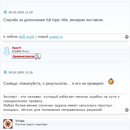
С
28.03.2005 11:20
о
о
Спасибо за дополнение full topic title, вечером поставлю.
б
щ
е
н
и
я люблю
daft punk
| новый
sugoi.ru
е
Xpert
phpBB Guru
С
28.03.2005 11:26
о
о
б
Сообщи, пожалуйста, о результатах... я его не проверял.
щ
е
н
и
Эксперт - это человек, который избегает мелких ошибок на пути к
е
грандиозному провалу.
Любая более-менее сложная задача имеет несколько простых,
изящных, лёгких для понимания неправильных решений
VVVas
Former team member