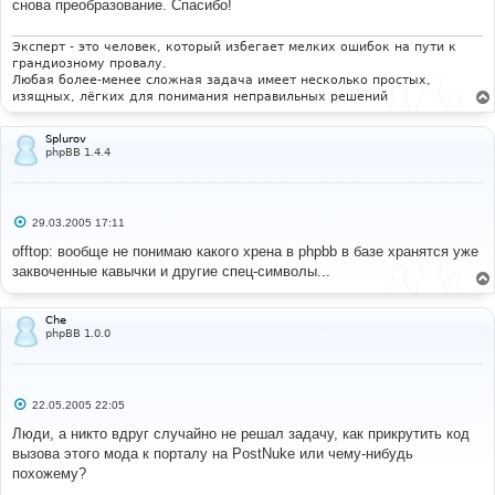
е
снова преобразование. Спасибо!
Эксперт - это человек, который избегает мелких ошибок на пути к
грандиозному провалу.
Любая более-менее сложная задача имеет несколько простых,
изящных, лёгких для понимания неправильных решений
Splurov
phpBB 1.4.4
С
29.03.2005 17:11
о
о
offtop: вообще не понимаю какого хрена в phpbb в базе хранятся уже
б
заквоченные кавычки и другие спец-символы...
щ
е
н
и
Che
е
phpBB 1.0.0
С
22.05.2005 22:05
о
о
Люди, а никто вдруг случайно не решал задачу, как прикрутить код
б
вызова этого мода к порталу на PostNuke или чему-нибудь
щ
е
похожему?
н