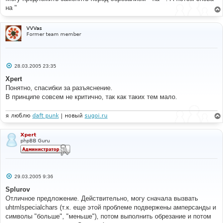
е
на "
н
и
е
VVVas
Former team member
С
28.03.2005 23:35
о
о
Xpert
б
Понятно, спасибки за разъяснение.
щ
е
В принципе совсем не критично, так как таких тем мало.
н
и
е
я люблю
daft punk
| новый
sugoi.ru
Xpert
phpBB Guru
С
29.03.2005 9:36
о
о
Splurov
б
Отличное предложение. Действительно, могу сначала вызвать
щ
е
uhtmlspecialchars (т.к. еще этой проблеме подвержены амперсанды и
н
символы "больше", "меньше"), потом выполнить обрезание и потом
и