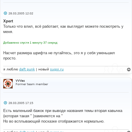
С
28.03.2005 12:02
о
о
Xpert
б
Только что влил, всё работает, как выглядит можете посмотреть у
щ
е
меня.
н
и
е
Добавлено спустя 1 минуту 37 секунд:
Насчет размера шрифта не пугайтесь, это я у себя уменьшил
просто.
я люблю
daft punk
| новый
sugoi.ru
VVVas
Former team member
С
28.03.2005 17:15
о
о
Есть маленький бажок при выводе названия темы вторая кавычка
б
(которая такая " )заменяется на "
щ
е
Но во всплывающей посказке отображается нормально.
н
и
е