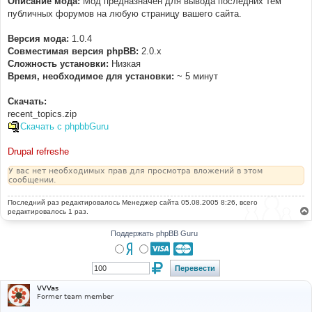
Описание мода:
Мод предназначен для вывода последних тем
н
публичных форумов на любую страницу вашего сайта.
и
е
Версия мода:
1.0.4
Совместимая версия phpBB:
2.0.x
Cложность установки:
Низкая
Время, необходимое для установки:
~ 5 минут
Скачать:
recent_topics.zip
Скачать с phpbbGuru
Drupal refreshe
У вас нет необходимых прав для просмотра вложений в этом
сообщении.
Последний раз редактировалось
Менеджер сайта
05.08.2005 8:26, всего
редактировалось 1 раз.
Поддержать phpBB Guru
VVVas
Former team member