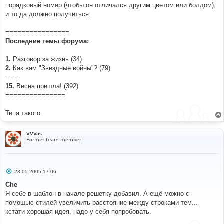
порядковый номер (чтобы он отличался другим цветом или болдом),
и тогда должно получиться:
================
Последние темы форума:
1.
Разговор за жизнь (34)
2.
Как вам "Звездные войны"? (79)
.......
15.
Весна пришла! (392)
===============
Типа такого.
VVVas
Former team member
С
23.05.2005 17:06
о
о
Che
б
Я себе в шаблон в начале решетку добавил. А ещё можно с
щ
е
помошью стилей увеличить расстояние между строками тем...
н
кстати хорошая идея, надо у себя попробовать.
и
е