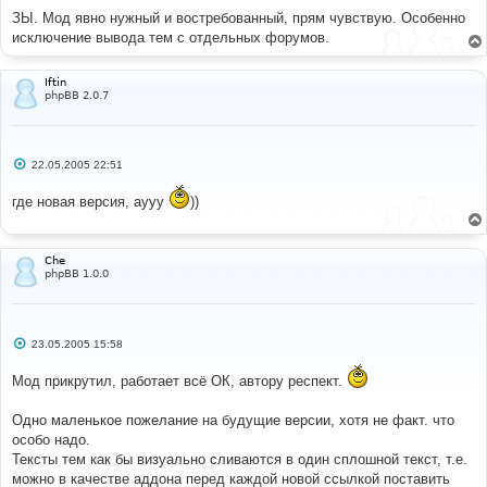
и
е
ЗЫ. Мод явно нужный и востребованный, прям чувствую. Особенно
исключение вывода тем с отдельных форумов.
Iftin
phpBB 2.0.7
С
22.05.2005 22:51
о
о
где новая версия, аууу
))
б
щ
е
н
и
Che
е
phpBB 1.0.0
С
23.05.2005 15:58
о
о
Мод прикрутил, работает всё ОК, автору респект.
б
щ
е
Одно маленькое пожелание на будущие версии, хотя не факт. что
н
и
особо надо.
е
Тексты тем как бы визуально сливаются в один сплошной текст, т.е.
можно в качестве аддона перед каждой новой ссылкой поставить