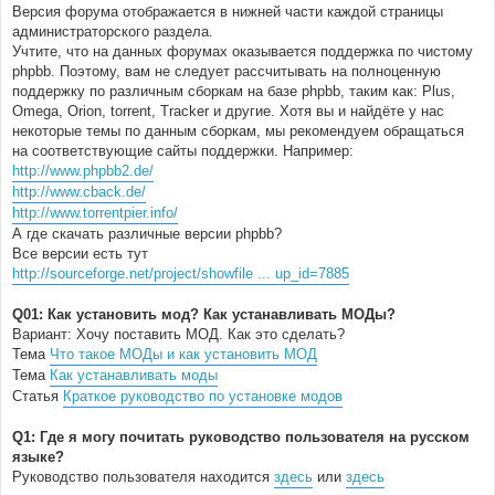
б
Версия форума отображается в нижней части каждой страницы
щ
е
администраторского раздела.
н
Учтите, что на данных форумах оказывается поддержка по чистому
и
е
phpbb. Поэтому, вам не следует рассчитывать на полноценную
поддержку по различным сборкам на базе phpbb, таким как: Plus,
Omega, Orion, torrent, Tracker и другие. Хотя вы и найдёте у нас
некоторые темы по данным сборкам, мы рекомендуем обращаться
на соответствующие сайты поддержки. Например:
http://www.phpbb2.de/
http://www.cback.de/
http://www.torrentpier.info/
А где скачать различные версии phpbb?
Все версии есть тут
http://sourceforge.net/project/showfile ... up_id=7885
Q01: Как установить мод? Как устанавливать МОДы?
Вариант: Хочу поставить МОД. Как это сделать?
Тема
Что такое МОДы и как установить МОД
Тема
Как устанавливать моды
Статья
Краткое руководство по установке модов
Q1: Где я могу почитать руководство пользователя на русском
языке?
Руководство пользователя находится
здесь
или
здесь