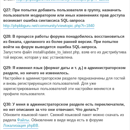
Q27: При попытке добавить пользователя в группу, назначить
пользователя модератором или иных изменениях прав доступа
возникает ошибка синтаксиса SQL-запроса
http://phpbbguru.net/community/viewtopic.php?t=1840
Q28: В процессе работы форума понадобилось восстановиться
из бекапа, сделанного из более ранней версии. При попытке
войти на форум выводится ошибка SQL-запроса.
Запустите файл install/update_to_latest.php, взяв его из дистрибутива
той версии, которая у вас установлена.
Q29: Я изменил язык (формат даты и т. д.) в администраторском
разделе, но ничего не изменилось.
Настройки в администраторском разделе предназначены для гостей
и вновь регистрирующихся пользователей. Для уже
зарегистрированных пользователей эти настройки меняются в
профиле пользователя.
Q30: У меня в администраторском разделе есть переключатели,
но нет описания за что они отвечают. Что делать?
Обновите языковой пакет. Свежий языковой пакет можно скачать из
радела
Файлы
. Обновление в виде мода есть в форуме
Локализация phpBB
.