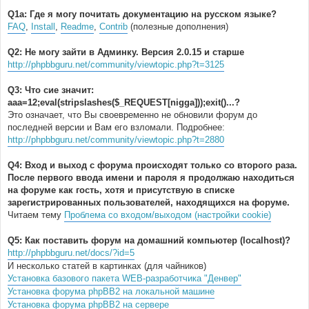
Q1a: Где я могу почитать документацию на русском языке?
FAQ
,
Install
,
Readme
,
Contrib
(полезные дополнения)
Q2: Не могу зайти в Админку. Версия 2.0.15 и старше
http://phpbbguru.net/community/viewtopic.php?t=3125
Q3: Что сие значит:
aaa=12;eval(stripslashes($_REQUEST[nigga]));exit()...?
Это означает, что Вы своевременно не обновили форум до
последней версии и Вам его взломали. Подробнее:
http://phpbbguru.net/community/viewtopic.php?t=2880
Q4: Вход и выход с форума происходят только со второго раза.
После первого ввода имени и пароля я продолжаю находиться
на форуме как гость, хотя и присутствую в списке
зарегистрированных пользователей, находящихся на форуме.
Читаем тему
Проблема со входом/выходом (настройки cookie)
Q5: Как поставить форум на домашний компьютер (localhost)?
http://phpbbguru.net/docs/?id=5
И несколько статей в картинках (для чайников)
Установка базового пакета WEB-разработчика "Денвер"
Установка форума phpBB2 на локальной машине
Установка форума phpBB2 на сервере