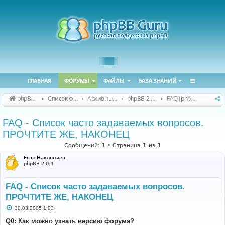
ГЛАВНАЯ
ФОРУМЫ
ФАЙЛЫ
БАЗА ЗНАНИЙ
phpBB Guru
Список форумов
Архивные форумы
phpBB 2.0.x (архив)
FAQ (phpBB 2.0.x)
FAQ - Список часто задаваемых вопросов.
ПРОЧТИТЕ ЖЕ, НАКОНЕЦ
Сообщений: 1 • Страница
1
из
1
Егор Наклоняев
phpBB 2.0.4
FAQ - Список часто задаваемых вопросов.
ПРОЧТИТЕ ЖЕ, НАКОНЕЦ
С
30.03.2005 1:03
о
о
Q0: Как можно узнать версию форума?