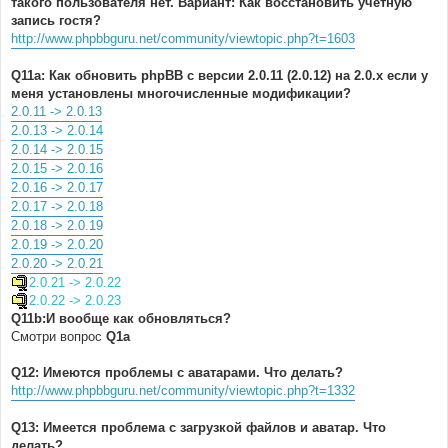
такого пользователя нет. Вариант: Как восстановить учетную
запись гостя?
http://www.phpbbguru.net/community/viewtopic.php?t=1603
Q11a: Как обновить phpBB с версии 2.0.11 (2.0.12) на 2.0.x если у
меня установлены многочисленные модификации?
2.0.11 -> 2.0.13
2.0.13 -> 2.0.14
2.0.14 -> 2.0.15
2.0.15 -> 2.0.16
2.0.16 -> 2.0.17
2.0.17 -> 2.0.18
2.0.18 -> 2.0.19
2.0.19 -> 2.0.20
2.0.20 -> 2.0.21
2.0.21 -> 2.0.22
2.0.22 -> 2.0.23
Q11b:И вообще как обновляться?
Смотри вопрос
Q1a
Q12: Имеются проблемы с аватарами. Что делать?
http://www.phpbbguru.net/community/viewtopic.php?t=1332
Q13: Имеется проблема с загрузкой файлов и аватар. Что
делать?