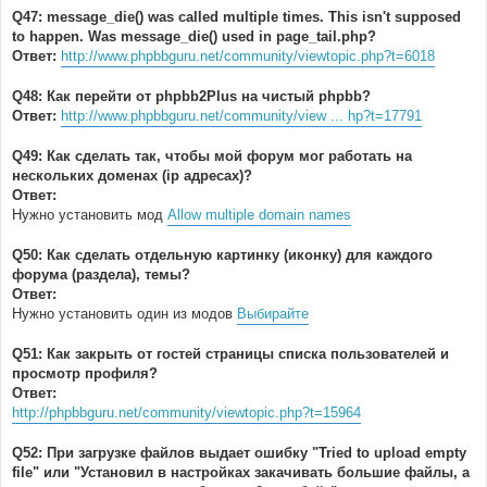
Q47: message_die() was called multiple times. This isn't supposed
to happen. Was message_die() used in page_tail.php?
Ответ:
http://www.phpbbguru.net/community/viewtopic.php?t=6018
Q48: Как перейти от phpbb2Plus на чистый phpbb?
Ответ:
http://www.phpbbguru.net/community/view ... hp?t=17791
Q49: Как сделать так, чтобы мой форум мог работать на
нескольких доменах (ip адресах)?
Ответ:
Нужно установить мод
Allow multiple domain names
Q50: Как сделать отдельную картинку (иконку) для каждого
форума (раздела), темы?
Ответ:
Нужно установить один из модов
Выбирайте
Q51: Как закрыть от гостей страницы списка пользователей и
просмотр профиля?
Ответ:
http://phpbbguru.net/community/viewtopic.php?t=15964
Q52: При загрузке файлов выдает ошибку "Tried to upload empty
file" или "Установил в настройках закачивать большие файлы, а