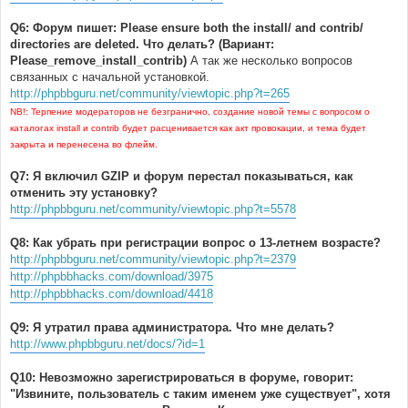
Q6: Форум пишет: Please ensure both the install/ and contrib/
directories are deleted. Что делать? (Вариант:
Please_remove_install_contrib)
А так же несколько вопросов
связанных с начальной установкой.
http://phpbbguru.net/community/viewtopic.php?t=265
NB!: Терпение модераторов не безгранично, создание новой темы с вопросом о
каталогах install и contrib будет расценивается как акт провокации, и тема будет
закрыта и перенесена во флейм.
Q7: Я включил GZIP и форум перестал показываться, как
отменить эту установку?
http://phpbbguru.net/community/viewtopic.php?t=5578
Q8: Как убрать при регистрации вопрос о 13-летнем возрасте?
http://phpbbguru.net/community/viewtopic.php?t=2379
http://phpbbhacks.com/download/3975
http://phpbbhacks.com/download/4418
Q9: Я утратил права администратора. Что мне делать?
http://www.phpbbguru.net/docs/?id=1
Q10: Невозможно зарегистрироваться в форуме, говорит:
"Извините, пользователь с таким именем уже существует", хотя