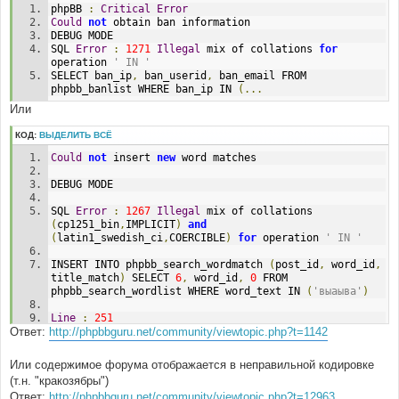
phpBB 
:
Critical
Error
Could
not
 obtain ban information 
DEBUG MODE 
SQL 
Error
:
1271
Illegal
 mix of collations 
for
operation 
' IN '
SELECT ban_ip
,
 ban_userid
,
 ban_email FROM 
phpbb_banlist WHERE ban_ip IN 
(...
Или
КОД:
ВЫДЕЛИТЬ ВСЁ
Could
not
 insert 
new
 word matches 
DEBUG MODE 
SQL 
Error
:
1267
Illegal
 mix of collations 
(
cp1251_bin
,
IMPLICIT
)
and
(
latin1_swedish_ci
,
COERCIBLE
)
for
 operation 
' IN '
INSERT INTO phpbb_search_wordmatch 
(
post_id
,
 word_id
,
title_match
)
 SELECT 
6
,
 word_id
,
0
 FROM 
phpbb_search_wordlist WHERE word_text IN 
(
'выаыва'
)
Line
:
251
Ответ:
http://phpbbguru.net/community/viewtopic.php?t=1142
File
:
 functions_search
.
php
Или содержимое форума отображается в неправильной кодировке
(т.н. "кракозябры")
Ответ:
http://phpbbguru.net/community/viewtopic.php?t=12963