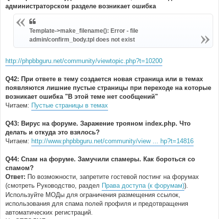
администраторском разделе возникает ошибка
Template->make_filename(): Error - file
admin/confirm_body.tpl does not exist
http://phpbbguru.net/community/viewtopic.php?t=10200
Q42: При ответе в тему создается новая страница или в темах
появляются лишние пустые страницы при переходе на которые
возникает ошибка "В этой теме нет сообщений"
Читаем:
Пустые страницы в темах
Q43: Вирус на форуме. Заражение трояном index.php. Что
делать и откуда это взялось?
Читаем:
http://www.phpbbguru.net/community/view ... hp?t=14816
Q44: Спам на форуме. Замучили спамеры. Как бороться со
спамом?
Ответ:
По возможности, запретите гостевой постинг на форумах
(смотреть Руководство, раздел
Права доступа (к форумам)
).
Используйте МОДы для ограничения размещения ссылок,
использования для спама полей профиля и предотвращения
автоматических регистраций.