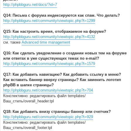
http://phpbbguru.net/docs/?id=7
Q14: Письма с форума индексируются как спам. Что делать?
http://phpbbguru.net/community/viewtopic.php?t=1299
Q15: Как настроить время, отображаемое на форуме?
http://phpbbguru.net/community/viewtopic.php?t=4132
см. также
Advanced time management
Q16: Как сделать уведомление о создании новых тем на форуме
или ответах в уже существующих темах по e-mail?
http://phpbbguru.net/community/viewtopic.php?t=1579
Q17: Как добавить навигацию? Как добавить ссылку в меню?
Как вставить баннер вверху страницы? Как заменить логотип
phpBB в шапке страницы?
http://phpbbguru.net/community/viewtopic.php?t=704
Конспективно: редактировать файл templates/
Ваш_стиль/overall_header.tpl
Q18: Как добавить внизу страницы баннер или счетчик?
http://phpbbguru.net/community/viewtopic.php?t=929
Конспективно: редактировать файл templates/
Ваш_стиль/overall_footer.tpl