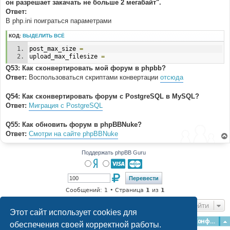
он разрешает закачать не больше 2 мегабайт".
Ответ:
В php.ini поиграться параметрами
КОД:
ВЫДЕЛИТЬ ВСЁ
post_max_size 
=
upload_max_filesize 
=
Q53: Как сконвертировать мой форум в phpbb?
Ответ:
Воспользоваться скриптами конвертации
отсюда
Q54: Как сконвертировать форум с PostgreSQL в MySQL?
Ответ:
Миграция с PostgreSQL
Q55: Как обновить форум в phpBBNuke?
Ответ:
Смотри на сайте phpBBNuke
Поддержать phpBB Guru
Сообщений: 1 • Страница
1
из
1
Перейти
Этот сайт использует cookies для
Главная
Форумы
Наша команда
О команде
Конфиденциальность
обеспечения своей корректной работы.