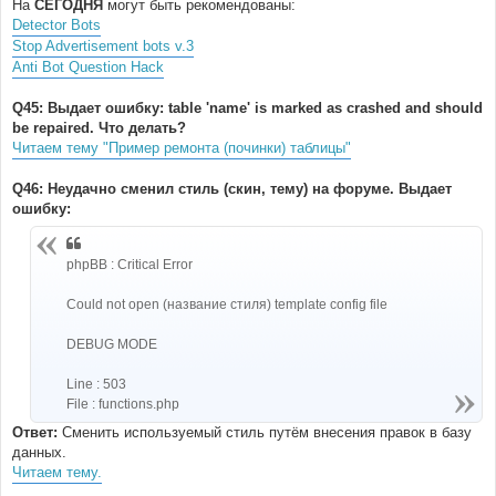
На
СЕГОДНЯ
могут быть рекомендованы:
Detector Bots
Stop Advertisement bots v.3
Anti Bot Question Hack
Q45: Выдает ошибку: table 'name' is marked as crashed and should
be repaired. Что делать?
Читаем тему "Пример ремонта (починки) таблицы"
Q46: Неудачно сменил стиль (скин, тему) на форуме. Выдает
ошибку:
phpBB : Critical Error
Could not open (название стиля) template config file
DEBUG MODE
Line : 503
File : functions.php
Ответ:
Сменить используемый стиль путём внесения правок в базу
данных.
Читаем тему.