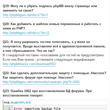
Q19: Могу ли я убрать подпись phpBB внизу страницы или
заменить на свою?
http://phpbbguru.net/docs/?id=2
Q20: Как добавить в шаблон новые переменные и работать с
ними из PHP?
http://phpbbguru.net/docs/?id=11
Q21: Я хочу разрешить гостям голосовать, а у меня не
получается. Вроде выставляю всё в административной панели,
а оно сбрасывается. Что не так?
В стандартной поставке голосование для гостей не предусмотрено.
Если она Вам нужна - установите следующую модификацию:
http://phpbbhacks.com/download/553
Q22: Как сделать дополнительную защиту с помощью .htaccess?
Как защитить форум при помощи .htaccess?
http://phpbbguru.net/community/viewtopic.php?t=2061
Q23: Ошибка 1062 при восстановлении БД форума. При
восстановлении говорит:
КОД:
ВЫДЕЛИТЬ ВСЁ
Error
 importing backup file 