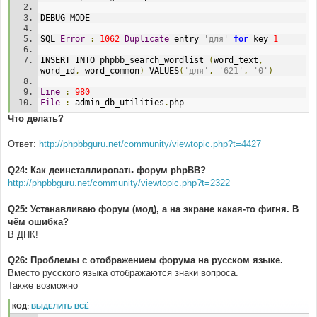
DEBUG MODE 
SQL 
Error
:
1062
Duplicate
 entry 
'для'
for
 key 
1
INSERT INTO phpbb_search_wordlist 
(
word_text
,
word_id
,
 word_common
)
 VALUES
(
'для'
,
'621'
,
'0'
)
Line
:
980
File
:
 admin_db_utilities
.
php 
Что делать?
Ответ:
http://phpbbguru.net/community/viewtopic.php?t=4427
Q24: Как деинсталлировать форум phpBB?
http://phpbbguru.net/community/viewtopic.php?t=2322
Q25: Устанавливаю форум (мод), а на экране какая-то фигня. В
чём ошибка?
В ДНК!
Q26: Проблемы с отображением форума на русском языке.
Вместо русского языка отображаются знаки вопроса.
Также возможно
КОД:
ВЫДЕЛИТЬ ВСЁ