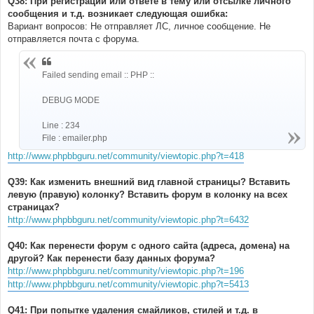
Q38: При регистрации или ответе в тему или отсылке личного
сообщения и т.д. возникает следующая ошибка:
Вариант вопросов: Не отправляет ЛС, личное сообщение. Не
отправляется почта с форума.
Failed sending email :: PHP ::
DEBUG MODE
Line : 234
File : emailer.php
http://www.phpbbguru.net/community/viewtopic.php?t=418
Q39: Как изменить внешний вид главной страницы? Вставить
левую (правую) колонку? Вставить форум в колонку на всех
страницах?
http://www.phpbbguru.net/community/viewtopic.php?t=6432
Q40: Как перенести форум с одного сайта (адреса, домена) на
другой? Как перенести базу данных форума?
http://www.phpbbguru.net/community/viewtopic.php?t=196
http://www.phpbbguru.net/community/viewtopic.php?t=5413
Q41: При попытке удаления смайликов, стилей и т.д. в