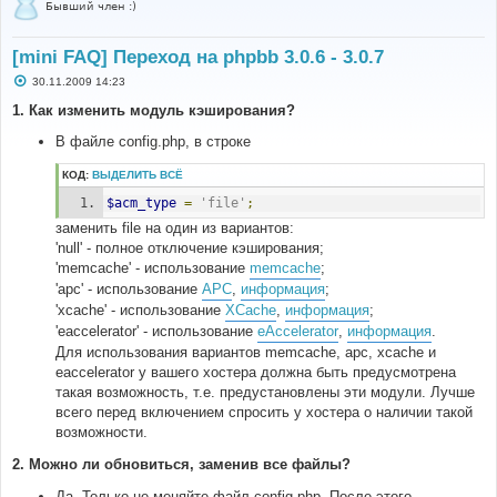
Бывший член :)
[mini FAQ] Переход на phpbb 3.0.6 - 3.0.7
С
30.11.2009 14:23
о
о
1. Как изменить модуль кэширования?
б
щ
В файле config.php, в строке
е
н
и
КОД:
ВЫДЕЛИТЬ ВСЁ
е
$acm_type
=
'file'
;
заменить file на один из вариантов:
'null' - полное отключение кэширования;
'memcache' - использование
memcache
;
'apc' - использование
APC
,
информация
;
'xcache' - использование
XCache
,
информация
;
'eaccelerator' - использование
eAccelerator
,
информация
.
Для использования вариантов memcache, apc, xcache и
eaccelerator у вашего хостера должна быть предусмотрена
такая возможность, т.е. предустановлены эти модули. Лучше
всего перед включением спросить у хостера о наличии такой
возможности.
2. Можно ли обновиться, заменив все файлы?
Да. Только не меняйте файл config.php. После этого