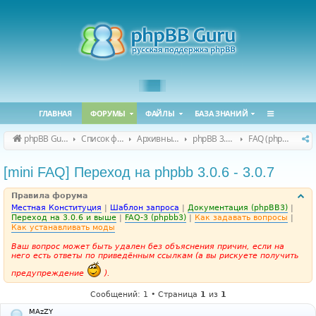
ГЛАВНАЯ
ФОРУМЫ
ФАЙЛЫ
БАЗА ЗНАНИЙ
phpBB Guru
Список форумов
Архивные форумы
phpBB 3.0.x (архив)
FAQ (phpBB 3.0.x)
[mini FAQ] Переход на phpbb 3.0.6 - 3.0.7
Правила форума
Местная Конституция
|
Шаблон запроса
|
Документация (phpBB3)
|
Переход на 3.0.6 и выше
|
FAQ-3 (phpbb3)
|
Как задавать вопросы
|
Как устанавливать моды
Ваш вопрос может быть удален без объяснения причин, если на
него есть ответы по приведённым ссылкам (а вы рискуете получить
предупреждение
).
Сообщений: 1 • Страница
1
из
1
MAzZY