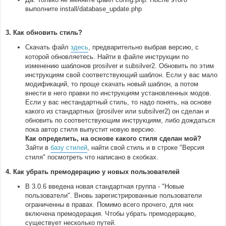
выполните install/database_update.php
3. Как обновить стиль?
Скачать файл
здесь
, предварительно выбрав версию, с
которой обновляетесь. Найти в файле инструкции по
изменению шаблонов prosilver и subsilver2. Обновить по этим
инструкциям свой соответствующий шаблон. Если у вас мало
модификаций, то проще скачать новый шаблон, а потом
внести в него правки по инструкциям установленных модов.
Если у вас нестандартный стиль, то надо понять, на основе
какого из стандартных (prosilver или subsilver2) он сделан и
обновить по соответствующим инструкциям, либо дождаться
пока автор стиля выпустит новую версию.
Как определить, на основе какого стиля сделан мой?
Зайти в
базу стилей
, найти свой стиль и в строке "Версия
стиля" посмотреть что написано в скобках.
4. Как убрать премодерацию у новых пользователей
В 3.0.6 введена новая стандартная группа - "Новые
пользователи". Вновь зарегистрированные пользователи
ограниченны в правах. Помимо всего прочего, для них
включена премодерация. Чтобы убрать премодерацию,
существует несколько путей.