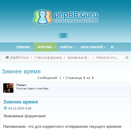
ГЛАВНАЯ
ФОРУМЫ
ФАЙЛЫ
БАЗА ЗНАНИЙ
phpBB Guru
Список форумов
Архивные форумы
Новости и объявления (архив)
Зимнее время
Сообщений: 1 • Страница
1
из
1
Палыч
Former team member
Зимнее время
С
04.11.2010 0:49
о
о
Уважаемые форумчане!
б
щ
е
Напоминаем, что для корректного отображения текущего времени
н