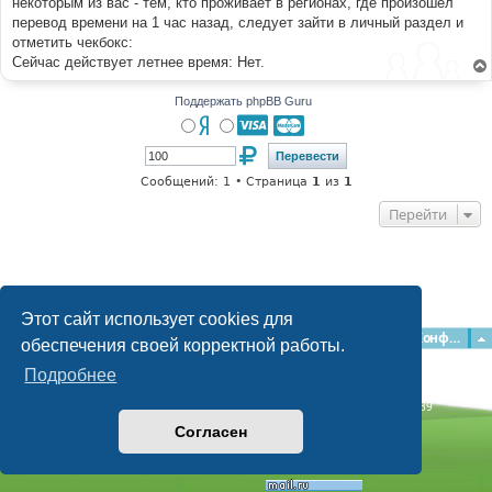
некоторым из вас - тем, кто проживает в регионах, где произошел
и
е
перевод времени на 1 час назад, следует зайти в личный раздел и
отметить чекбокс:
Сейчас действует летнее время: Нет.
Поддержать phpBB Guru
Сообщений: 1 • Страница
1
из
1
Перейти
Этот сайт использует cookies для
Главная
Форумы
Наша команда
О команде
Конфиденциальность
обеспечения своей корректной работы.
Подробнее
Time: 0.069s
| Peak Memory Usage: 2.82 МБ | GZIP: Off |
Queries: 39
© phpBB Guru, 2004—2026
Согласен
Powered by
phpBB
Style by
Artodia