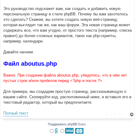
б
щ
е
Это руководство подскажет вам, как создать и добавить новую
н
персональную страницу в стиле phpBB. Почему бы вам захотелось
и
е
это сделать? Скажем, вы хотите создать новую веб-страницу,
которая выглядит так же, как ваш форум. Эта новая страница может
содержать все, что вам угодно, от простого текста (например, списка
правил) до более сложных вариантов, таких как php-скрипты,
например, календари.
Давайте начнем.
Файл aboutus.php
Важно: При создании файла aboutus.php, убедитесь, что в нём нет
пустых строк и/или пробелов перед <?php и после ?>.
Для примера, мы создадим простую страницу, рассказывающую о
вашем сайте. Скопируйте код, расположенный ниже, и вставьте его в
текстовый редактор, который вы предпочитаете.
Полный текст
Поддержать phpBB Guru