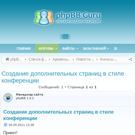
ГЛАВНАЯ
ФОРУМЫ
ФАЙЛЫ
БАЗА ЗНАНИЙ
phpBB Guru
Список форумов
Архивные форумы
Новости и объявления (архив)
Анонсы статей
Создание дополнительных страниц в стиле
конференции
Сообщений: 1 • Страница
1
из
1
Менеджер сайта
phpBB 1.4.2
Создание дополнительных страниц в стиле
конференции
С
05.05.2011 13:38
о
о
Привет!