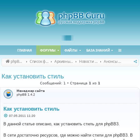
ГЛАВНАЯ
ФОРУМЫ
ФАЙЛЫ
БАЗА ЗНАНИЙ
phpBB Guru
Список форумов
Архивные форумы
Новости и объявления (архив)
Анонсы статей
Как установить стиль
Сообщений: 1 • Страница
1
из
1
Менеджер сайта
phpBB 1.4.2
Как установить стиль
С
07.05.2011 11:20
о
о
В данной статье описано, как установить стиль для phpBB3.
б
щ
е
В сети достаточно ресурсов, где можно найти стили для phpBB3. В
н