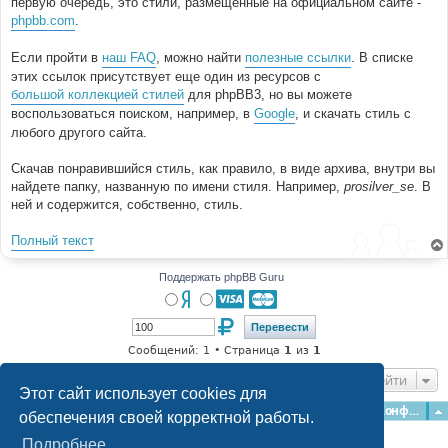
первую очередь, это стили, размещенные на официальном сайте -
и
е
phpbb.com
.
Если пройти в
наш FAQ
, можно найти
полезные ссылки
. В списке
этих ссылок присутствует еще один из ресурсов с
большой коллекцией стилей
для phpBB3, но вы можете
воспользоваться поиском, например, в
Google
, и скачать стиль с
любого другого сайта.
Скачав понравившийся стиль, как правило, в виде архива, внутри вы
найдете папку, названную по имени стиля. Например,
prosilver_se
. В
ней и содержится, собственно, стиль.
Полный текст
Поддержать phpBB Guru
Сообщений: 1 • Страница
1
из
1
Перейти
Этот сайт использует cookies для
Главная
Форумы
Наша команда
О команде
Конфиденциальность
обеспечения своей корректной работы.
Подробнее