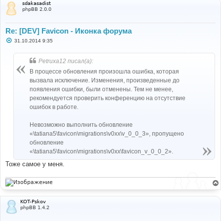
sdakasadist
phpBB 2.0.0
Re: [DEV] Favicon - Иконка форума
С
31.10.2014 9:35
о
о
б
Petruxa12 писал(а):
щ
е
В процессе обновления произошла ошибка, которая
н
вызвала исключение. Изменения, произведенные до
и
е
появления ошибки, были отменены. Тем не менее,
рекомендуется проверить конференцию на отсутствие
ошибок в работе.
Невозможно выполнить обновление
«\tatiana5\favicon\migrations\v0xx\v_0_0_3», пропущено
обновление
«\tatiana5\favicon\migrations\v0xx\favicon_v_0_0_2».
Тоже самое у меня.
KOT-Pskov
phpBB 1.4.2