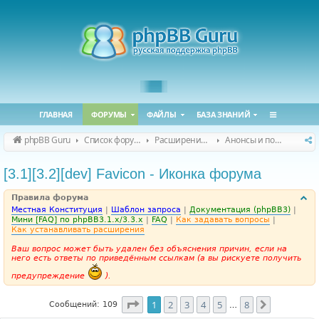
ГЛАВНАЯ
ФОРУМЫ
ФАЙЛЫ
БАЗА ЗНАНИЙ
phpBB Guru
Список форумов
Расширения phpBB
Анонсы и поддержка расширений для phpBB
[3.1][3.2][dev] Favicon - Иконка форума
Правила форума
Местная Конституция
|
Шаблон запроса
|
Документация (phpBB3)
|
Мини [FAQ] по phpBB3.1.x/3.3.x
|
FAQ
|
Как задавать вопросы
|
Как устанавливать расширения
Ваш вопрос может быть удален без объяснения причин, если на
него есть ответы по приведённым ссылкам (а вы рискуете получить
предупреждение
).
Страница
1
из
8
1
2
3
4
5
8
След.
Сообщений: 109
…