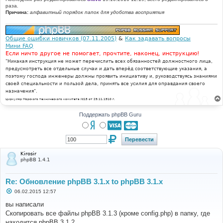
раза.
Причина:
алфавитный порядок папок для удобства восприятия
Общие ошибки новичков (07.11.2005)
&
Как задавать вопросы
Мини FAQ
Если ничто другое не помогает, прочтите, наконец, инструкцию!
"Никакая инструкция не может перечислить всех обязанностей должностного лица,
предусмотреть все отдельные случаи и дать вперёд соответствующие указания, а
поэтому господа инженеры должны проявить инициативу и, руководствуясь знаниями
своей специальности и пользой дела, принять все усилия для оправдания своего
назначения".
Циркуляр Морского технического комитета №15 от 29.11.1910 г.
Поддержать phpBB Guru
Kirosir
phpBB 1.4.1
Re: Обновление phpBB 3.1.x to phpBB 3.1.x
С
06.02.2015 12:57
о
о
вы написали
б
Скопировать все файлы phpBB 3.1.3 (кроме config.php) в папку, где
щ
е
находится phpBB 3.1.2