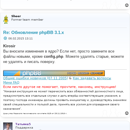
б
щ
е
н
и
Sheer
е
Former team member
Re: Обновление phpBB 3.1.x
С
06.02.2015 13:11
о
о
Kirosir
б
Вы вносили изменения в ядро? Если нет, просто замените все
щ
е
файлы новыми, кроме
config.php
. Можете удалять старые, можете
н
не удалять и писать поверху.
и
е
Общие ошибки новичков (07.11.2005)
&
Как задавать вопросы
Мини FAQ
Если ничто другое не помогает, прочтите, наконец, инструкцию!
"Никакая инструкция не может перечислить всех обязанностей должностного лица,
предусмотреть все отдельные случаи и дать вперёд соответствующие указания, а
поэтому господа инженеры должны проявить инициативу и, руководствуясь знаниями
своей специальности и пользой дела, принять все усилия для оправдания своего
назначения".
Циркуляр Морского технического комитета №15 от 29.11.1910 г.
Татьяна5
Поддержка