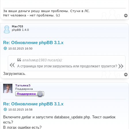
е
н
и
За ваши деньги решу ваши проблемы. Стучи в ЛС.
е
Нет человека - нет проблемы. (c)
Max703
phpBB 1.4.0
Re: Обновление phpBB 3.1.x
С
10.02.2015 16:50
о
о
б
владимир1983 писал(а):
щ
е
А страница при этом загрузилась или продолжает грузится?
н
и
Загрузилась.
е
Татьяна5
Поддержка
Re: Обновление phpBB 3.1.x
С
10.02.2015 16:58
о
о
Включите дебаг и запустите database_update.php. Текст ошибок
б
есть?
щ
е
В логах ошибки есть?