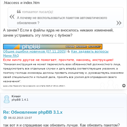
.htaccess и index.htm
щ
е
н
romaamor писал(а):
и
е
А почему не воспользоваться пакетом автоматического
обновления ?
А зачем? Если в файлы ядра не вносилось никаких изменений,
зачем устраивать эту пляску с бубном?
Общие ошибки новичков (07.11.2005)
&
Как задавать вопросы
Мини FAQ
Если ничто другое не помогает, прочтите, наконец, инструкцию!
"Никакая инструкция не может перечислить всех обязанностей должностного лица,
предусмотреть все отдельные случаи и дать вперёд соответствующие указания, а
поэтому господа инженеры должны проявить инициативу и, руководствуясь знаниями
своей специальности и пользой дела, принять все усилия для оправдания своего
назначения".
Циркуляр Морского технического комитета №15 от 29.11.1910 г.
Kirosir
phpBB 1.4.1
Re: Обновление phpBB 3.1.x
С
06.02.2015 13:07
о
о
так вот я и спрашиваю как обновить лучше. Как обновить пакетом?