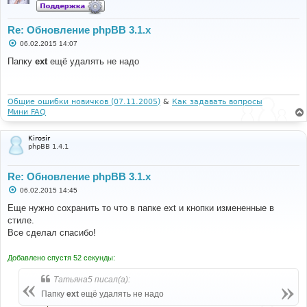
Re: Обновление phpBB 3.1.x
С
06.02.2015 14:07
о
о
Папку
ext
ещё удалять не надо
б
щ
е
н
и
Общие ошибки новичков (07.11.2005)
&
Как задавать вопросы
е
Мини FAQ
Kirosir
phpBB 1.4.1
Re: Обновление phpBB 3.1.x
С
06.02.2015 14:45
о
о
Еще нужно сохранить то что в папке ext и кнопки измененные в
б
стиле.
щ
е
Все сделал спасибо!
н
и
е
Добавлено спустя 52 секунды:
Татьяна5 писал(а):
Папку
ext
ещё удалять не надо