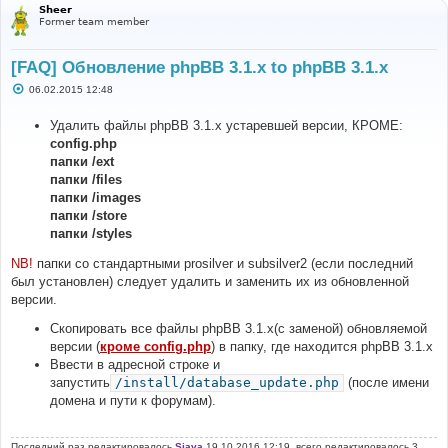
Sheer
Former team member
[FAQ] Обновление phpBB 3.1.x to phpBB 3.1.x
С
06.02.2015 12:48
о
о
б
Удалить файлы phpBB 3.1.x устаревшей версии, КРОМЕ:
щ
config.php
е
н
папки /ext
и
папки /files
е
папки /images
папки /store
папки /styles
NB!
папки со стандартными prosilver и subsilver2 (если последний
был установлен) следует удалить и заменить их из обновленной
версии.
Скопировать все файлы phpBB 3.1.х(с заменой) обновляемой
версии (
кроме config.php
) в папку, где находится phpBB 3.1.x
Ввести в адресной строке и
запустить
/install/database_update.php
(после имени
домена и пути к форумам).
Последний раз редактировалось
Siava
19.10.2016 12:19, всего редактировалось 3