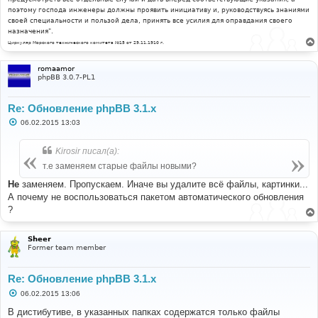
поэтому господа инженеры должны проявить инициативу и, руководствуясь знаниями
своей специальности и пользой дела, принять все усилия для оправдания своего
назначения".
Циркуляр Морского технического комитета №15 от 29.11.1910 г.
romaamor
phpBB 3.0.7-PL1
Re: Обновление phpBB 3.1.x
С
06.02.2015 13:03
о
о
б
Kirosir писал(а):
щ
е
т.е заменяем старые файлы новыми?
н
и
Не
заменяем. Пропускаем. Иначе вы удалите всё файлы, картинки...
е
А почему не воспользоваться пакетом автоматического обновления
?
Sheer
Former team member
Re: Обновление phpBB 3.1.x
С
06.02.2015 13:06
о
о
В дистибутиве, в указанных папках содержатся только файлы
б