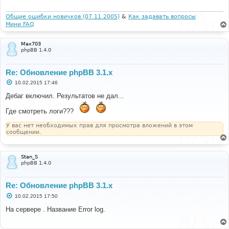
н
и
е
Общие ошибки новичков (07.11.2005)
&
Как задавать вопросы
Мини FAQ
Max703
phpBB 1.4.0
Re: Обновление phpBB 3.1.x
С
10.02.2015 17:46
о
о
Дебаг включил. Результатов не дал...
б
щ
Где смотреть логи???
е
н
и
У вас нет необходимых прав для просмотра вложений в этом
е
сообщении.
Stan_S
phpBB 1.4.0
Re: Обновление phpBB 3.1.x
С
10.02.2015 17:50
о
о
На сервере . Название Error log.
б
щ
е