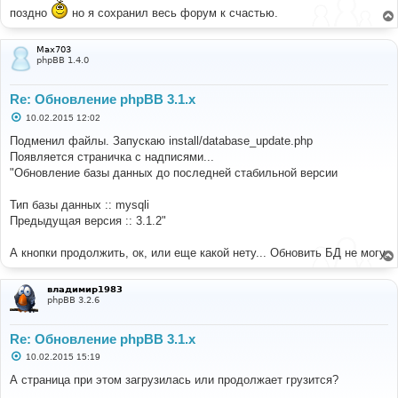
поздно
но я сохранил весь форум к счастью.
Max703
phpBB 1.4.0
Re: Обновление phpBB 3.1.x
С
10.02.2015 12:02
о
о
Подменил файлы. Запускаю install/database_update.php
б
Появляется страничка с надписями...
щ
е
"Обновление базы данных до последней стабильной версии
н
и
е
Тип базы данных :: mysqli
Предыдущая версия :: 3.1.2"
А кнопки продолжить, ок, или еще какой нету... Обновить БД не могу.
владимир1983
phpBB 3.2.6
Re: Обновление phpBB 3.1.x
С
10.02.2015 15:19
о
о
А страница при этом загрузилась или продолжает грузится?
б
щ