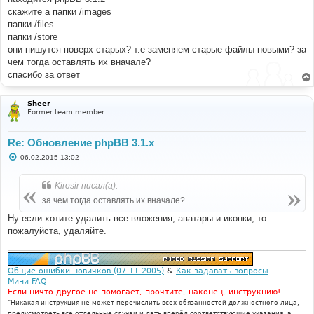
н
скажите а папки /images
и
е
папки /files
папки /store
они пишутся поверх старых? т.е заменяем старые файлы новыми? за
чем тогда оставлять их вначале?
спасибо за ответ
Sheer
Former team member
Re: Обновление phpBB 3.1.x
С
06.02.2015 13:02
о
о
б
Kirosir писал(а):
щ
е
за чем тогда оставлять их вначале?
н
и
Ну если хотите удалить все вложения, аватары и иконки, то
е
пожалуйста, удаляйте.
Общие ошибки новичков (07.11.2005)
&
Как задавать вопросы
Мини FAQ
Если ничто другое не помогает, прочтите, наконец, инструкцию!
"Никакая инструкция не может перечислить всех обязанностей должностного лица,
предусмотреть все отдельные случаи и дать вперёд соответствующие указания, а