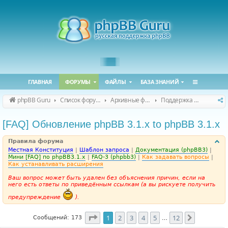
ГЛАВНАЯ
ФОРУМЫ
ФАЙЛЫ
БАЗА ЗНАНИЙ
phpBB Guru
Список форумов
Архивные форумы
Поддержка phpBB 3.1.x
[FAQ] Обновление phpBB 3.1.x to phpBB 3.1.x
Правила форума
Местная Конституция
|
Шаблон запроса
|
Документация (phpBB3)
|
Мини [FAQ] по phpBB3.1.x
|
FAQ-3 (phpbb3)
|
Как задавать вопросы
|
Как устанавливать расширения
Ваш вопрос может быть удален без объяснения причин, если на
него есть ответы по приведённым ссылкам (а вы рискуете получить
предупреждение
).
Страница
1
из
12
1
2
3
4
5
12
След.
Сообщений: 173
…