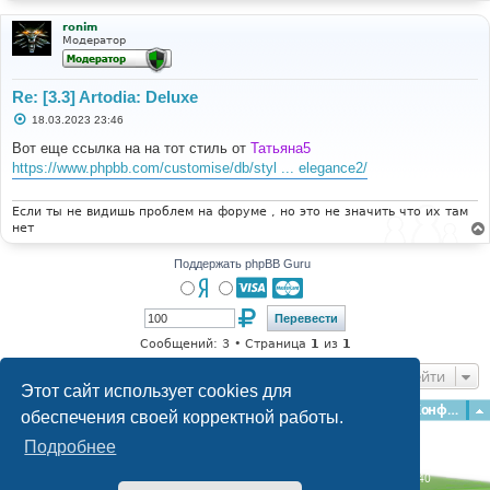
ronim
Модератор
Re: [3.3] Artodia: Deluxe
С
18.03.2023 23:46
о
о
Вот еще ссылка на на тот стиль от
Татьяна5
б
https://www.phpbb.com/customise/db/styl ... elegance2/
щ
е
н
и
Если ты не видишь проблем на форуме , но это не значить что их там
е
нет
Поддержать phpBB Guru
Сообщений: 3 • Страница
1
из
1
Перейти
Этот сайт использует cookies для
Главная
Форумы
Наша команда
О команде
Конфиденциальность
обеспечения своей корректной работы.
Подробнее
Time: 0.133s
| Peak Memory Usage: 2.86 МБ | GZIP: Off |
Queries: 40