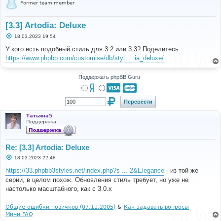
Former team member
[3.3] Artodia: Deluxe
С
18.03.2023 19:54
о
о
У кого есть подобный стиль для 3.2 или 3.3? Поделитесь
б
https://www.phpbb.com/customise/db/styl ... ia_deluxe/
щ
е
н
и
Поддержать phpBB Guru
е
Татьяна5
Поддержка
Re: [3.3] Artodia: Deluxe
С
18.03.2023 22:48
о
о
https://33.phpbb3styles.net/index.php?s ... 2&Elegance
- из той же
б
серии, в целом похож. Обновления стиль требует, но уже не
щ
е
настолько масштабного, как с 3.0.х
н
и
е
Общие ошибки новичков (07.11.2005)
&
Как задавать вопросы
Мини FAQ