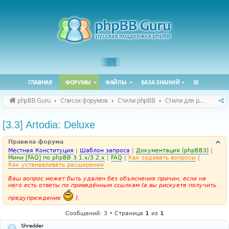
ГЛАВНАЯ
ФОРУМЫ
ФАЙЛЫ
БАЗА ЗНАНИЙ
phpBB Guru
Список форумов
Стили phpBB
Стили для phpBB 3.2.x / 3.3.x
[3.3] Artodia: Deluxe
Правила форума
Местная Конституция
|
Шаблон запроса
|
Документация (phpBB3)
|
Мини [FAQ] по phpBB 3.1.x/3.2.x
|
FAQ
|
Как задавать вопросы
|
Как устанавливать расширения
Ваш вопрос может быть удален без объяснения причин, если на
него есть ответы по приведённым ссылкам (а вы рискуете получить
предупреждение
).
Сообщений: 3 • Страница
1
из
1
Shredder