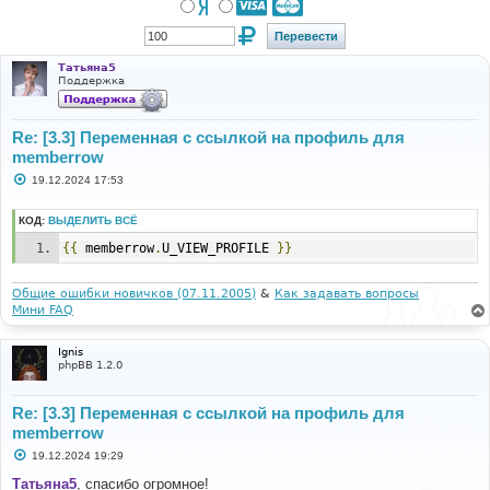
Татьяна5
Поддержка
Re: [3.3] Переменная с ссылкой на профиль для
memberrow
С
19.12.2024 17:53
о
о
б
КОД:
ВЫДЕЛИТЬ ВСЁ
щ
е
{{
 memberrow
.
U_VIEW_PROFILE 
}}
н
и
е
Общие ошибки новичков (07.11.2005)
&
Как задавать вопросы
Мини FAQ
Ignis
phpBB 1.2.0
Re: [3.3] Переменная с ссылкой на профиль для
memberrow
С
19.12.2024 19:29
о
о
Татьяна5
, спасибо огромное!