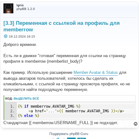
Ignis
phpBB 1.2.0
[3.3] Переменная с ссылкой на профиль для
memberrow
С
19.12.2024 16:15
о
о
Доброго времени.
б
щ
е
Есть ли в движке "готовая" переменная для ссылки на страницу
н
профиля в memberrow (memberlist_body)?
и
е
Как пример. Использую расширение
Member Avatar & Status
для
вывода аватаров пользователей; хотелось бы сделать их
кликабельными, с ссылкой на страницу просмотра профиля, но не
получается найти подходящую переменную.
КОД:
ВЫДЕЛИТЬ ВСЁ
{%
if
 memberrow
.
AVATAR_IMG 
%}
<
a href
=
"..."
>{{
 memberrow
.
AVATAR_IMG 
}}</
a
>
{%
else
%}
Стандартная {{ memberrow.USERNAME_FULL }} не подходит.
Поддержать phpBB Guru