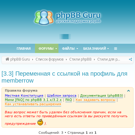
ГЛАВНАЯ
ФОРУМЫ
ФАЙЛЫ
БАЗА ЗНАНИЙ
phpBB Guru
Список форумов
Стили phpBB
Стили для phpBB 3.2.x / 3.3.x
[3.3] Переменная с ссылкой на профиль для
memberrow
Правила форума
Местная Конституция
|
Шаблон запроса
|
Документация (phpBB3)
|
Мини [FAQ] по phpBB 3.1.x/3.2.x
|
FAQ
|
Как задавать вопросы
|
Как устанавливать расширения
Ваш вопрос может быть удален без объяснения причин, если на
него есть ответы по приведённым ссылкам (а вы рискуете получить
предупреждение
).
Сообщений: 3 • Страница
1
из
1