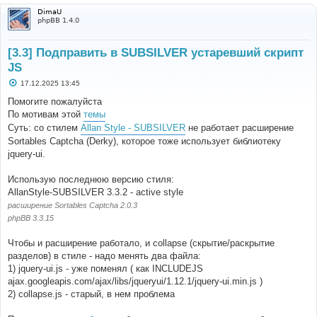
DimaU
phpBB 1.4.0
[3.3] Подправить в SUBSILVER устаревший скрипт
JS
С
17.12.2025 13:45
о
о
Помогите пожалуйста
б
По мотивам этой
темы
щ
е
Суть: со стилем
Allan Style - SUBSILVER
не работает расширение
н
Sortables Captcha (Derky), которое тоже использует библиотеку
и
е
jquery-ui.
Использую последнюю версию стиля:
AllanStyle-SUBSILVER 3.3.2 - active style
расширение Sortables Captcha 2.0.3
phpBB 3.3.15
Чтобы и расширение работало, и collapse (скрытие/раскрытие
разделов) в стиле - надо менять два файла:
1) jquery-ui.js - уже поменял ( как INCLUDEJS
ajax.googleapis.com/ajax/libs/jqueryui/1.12.1/jquery-ui.min.js )
2) collapse.js - старый, в нем проблема