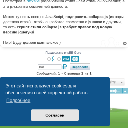
Посмотрел в
гитхабе
разработчика стиля - сам стиль он обновляет, а
эти js-скрипты семилетней давности.
Может тут есть спец по JavaScript,
подправить collapse.js
(из пары
десятков строк) - чтобы он работал совместно с js капчи и другими,
то есть
скрипт стиля collapse.js требует правок под новую
версию jquery-ui
Help! Буду должен шампанское )
Поддержать phpBB Guru
Сообщений: 1 • Страница
1
из
1
Перейти
Этот сайт использует cookies для
Главная
Форумы
Наша команда
О команде
Конфиденциальность
обеспечения своей корректной работы.
Подробнее
Time: 0.101s
| Peak Memory Usage: 2.82 МБ | GZIP: Off |
Queries: 39
© phpBB Guru, 2004—2026
Согласен
Powered by
phpBB
Style by
Artodia