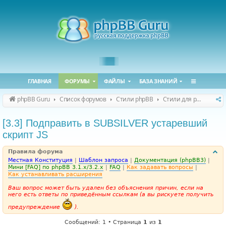
ГЛАВНАЯ
ФОРУМЫ
ФАЙЛЫ
БАЗА ЗНАНИЙ
phpBB Guru
Список форумов
Стили phpBB
Стили для phpBB 3.2.x / 3.3.x
[3.3] Подправить в SUBSILVER устаревший
скрипт JS
Правила форума
Местная Конституция
|
Шаблон запроса
|
Документация (phpBB3)
|
Мини [FAQ] по phpBB 3.1.x/3.2.x
|
FAQ
|
Как задавать вопросы
|
Как устанавливать расширения
Ваш вопрос может быть удален без объяснения причин, если на
него есть ответы по приведённым ссылкам (а вы рискуете получить
предупреждение
).
Сообщений: 1 • Страница
1
из
1